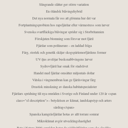
Slingrande slåtter ger större variation
En öländsk blåvingehybrid
Det nya normala får oss att glömma hur det var
Fortplantningsproblem hos rapsfjärilar efter värmestress som larver
Svenska svartfläckiga blåvingar sprider sig i Storbritannien
Förskjuten blomning som försvar mot fjäril
Fjärilar som pollinerare – en laddad fråga
Färg, storlek och genetik skiljer skogspärlemorfjärilens former
UV-ljus avslöjar busksnabbvingens larver
Sydrovfjäril har smak för stadslivet
Handel med fjärilar omsätter miljontals dollar
Vätska i vingmembran kan ge fjärilsvingar färg
Drastisk minskning av danska habitatspecialister
Fjärilars spridning till nya områden i Sverige och Finland under 120 år <span
class="sf-description">– betydelsen av klimat, landskapstyp och arters
särdrag</span>
Spanska kamgräsfjärilar hotas av allt torrare somrar
Mikroklimat avgör utvecklingshastighet
Bete i Natura 2000-områden hotar de väddnätfjärilar som ska skyddas