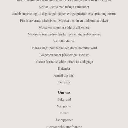
Nektar – tema med många variationer
Snabb anpassning till dagslängd hjälper svingelgräsfjärilens spridning norrut
Fjärilslarvernas värdväxter– Mycket mer än en midsommarbukett
Monarker migrerar söderut allt senare
Mindre kräsna sydrovfjärilar sprider sig snabbt norrut
Vad tittar du på?
Många slags pollinerare ger större bomullsskörd
Två generationer påfågelöga i Belgien
Vackra fjärilar skyddas oftare än alldagliga
Kalender
Anmäl dig här!
Din sida
Om oss
Bakgrund
Vad gör vi
Filmer
Årsrapporter
Biogeografisk uppföljning