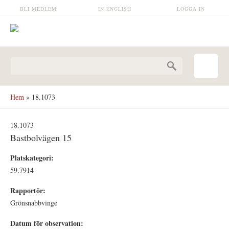
Hoppa till huvudinnehåll
BLI MEDLEM
IN ENGLISH
LOGGA IN
Sökformulär
Hem
» 18.1073
18.1073
Bastbolvägen 15
Platskategori:
59.7914
Rapportör:
Grönsnabbvinge
Datum för observation: