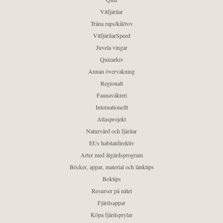
Vitfjärilar
Träna raps/kål/rov
VitfjärilarSpeed
Juvela vingar
Quizarkiv
Annan övervakning
Regionalt
Faunaväkteri
Internationellt
Atlasprojekt
Naturvård och fjärilar
EUs habitatdirektiv
Arter med åtgärdsprogram
Böcker, appar, material och länktips
Boktips
Resurser på nätet
Fjärilsappar
Köpa fjärilsprylar