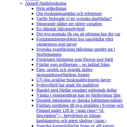
Aktuell fjärilsforskning
Hela artikellistan
Om forskningsartiklar och referenser
Varför förlorade vi tre svenska dagfjärilar?
Slingrande slåtter ger större variation
En öländsk blåvingehybrid
Det nya normala får oss att glömma hur det var
Fortplantningsproblem hos rapsfjärilar efter
värmestress som larver
Svenska svartfläckiga blåvingar sprider sig i
Storbritannien
Förskjuten blomning som försvar mot fjäril
Fjärilar som pollinerare – en laddad fråga
Färg, storlek och genetik skiljer
skogspärlemorfjärilens former
UV-ljus avslöjar busksnabbvingens larver
Sydrovfjäril har smak för stadslivet
Handel med fjärilar omsätter miljontals dollar
Vätska i vingmembran kan ge fjärilsvingar färg
Drastisk minskning av danska habitatspecialister
Fjärilars spridning till nya områden i Sverige och
Finland under 120 år <span class="sf-
description">– betydelsen av klimat,
landskapstyp och arters särdrag</span>
Spanska kamgräsfjärilar hotas av allt torrare