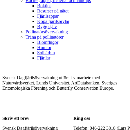
Böcker, appar, material och länktips
Boktips
Resurser på nätet
Fjärilsappar
Köpa fjärilsprylar
Bygg själv
Pollinatörsövervakning
Träna på pollinatörer
Blomflugor
Humlor
Solitärbin
Fjärilar
Svensk Dagfjärilsövervakning utförs i samarbete med
Naturvårdsverket, Lunds Universitet, ArtDatabanken, Sveriges
Entomologiska Förening och Butterfly Conservation Europe.
Skriv ett brev
Ring oss
Svensk Dagfjärilsövervakning
Telefon: 046-222 3818 (Lars P