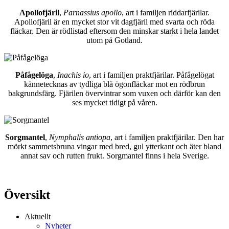
Apollofjäril
,
Parnassius apollo
, art i familjen riddarfjärilar.
Apollofjäril är en mycket stor vit dagfjäril med svarta och röda
fläckar. Den är rödlistad eftersom den minskar starkt i hela landet
utom på Gotland.
Påfågelöga
,
Inachis io
, art i familjen praktfjärilar. Påfågelögat
kännetecknas av tydliga blå ögonfläckar mot en rödbrun
bakgrundsfärg. Fjärilen övervintrar som vuxen och därför kan den
ses mycket tidigt på våren.
Sorgmantel
,
Nymphalis antiopa
, art i familjen praktfjärilar. Den har
mörkt sammetsbruna vingar med bred, gul ytterkant och äter bland
annat sav och rutten frukt. Sorgmantel finns i hela Sverige.
Översikt
Aktuellt
Nyheter