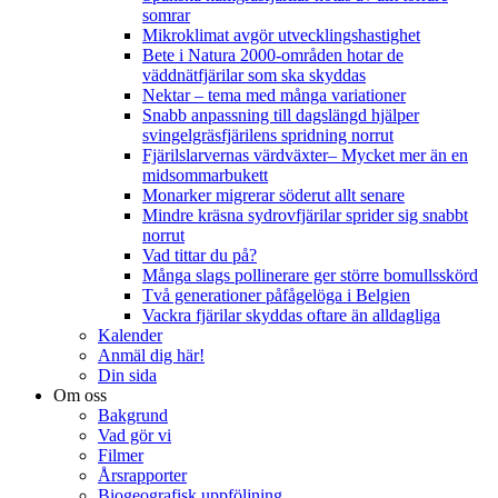
somrar
Mikroklimat avgör utvecklingshastighet
Bete i Natura 2000-områden hotar de
väddnätfjärilar som ska skyddas
Nektar – tema med många variationer
Snabb anpassning till dagslängd hjälper
svingelgräsfjärilens spridning norrut
Fjärilslarvernas värdväxter– Mycket mer än en
midsommarbukett
Monarker migrerar söderut allt senare
Mindre kräsna sydrovfjärilar sprider sig snabbt
norrut
Vad tittar du på?
Många slags pollinerare ger större bomullsskörd
Två generationer påfågelöga i Belgien
Vackra fjärilar skyddas oftare än alldagliga
Kalender
Anmäl dig här!
Din sida
Om oss
Bakgrund
Vad gör vi
Filmer
Årsrapporter
Biogeografisk uppföljning