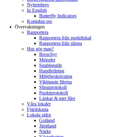
Nyhetsbrev
In English
Butterfly Indicators
Kontakta oss
Övervakningen
Rapportera
Rapportera från punktlokal
Rapportera från slinga
Hur gör man?
Broschyr
Metoder
Snabbguide
Handledning
Miljöbeskrivning
Viktigaste filerna
Slingprotokoll
Punktprotokoll
Länkar & mer filer
Våra lokaler
Fjärilskarta
Lokala sidor
Gotland
Jämtland
Närke
Västerbotten