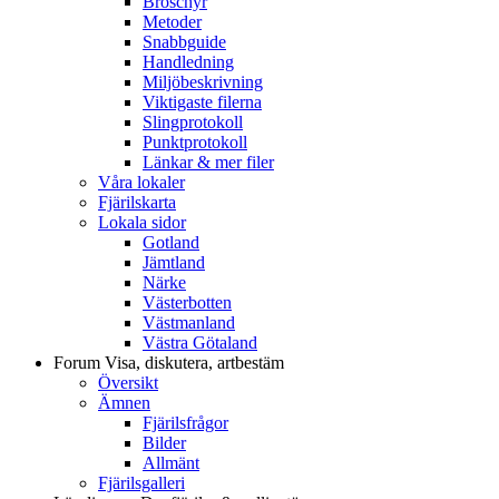
Broschyr
Metoder
Snabbguide
Handledning
Miljöbeskrivning
Viktigaste filerna
Slingprotokoll
Punktprotokoll
Länkar & mer filer
Våra lokaler
Fjärilskarta
Lokala sidor
Gotland
Jämtland
Närke
Västerbotten
Västmanland
Västra Götaland
Forum
Visa, diskutera, artbestäm
Översikt
Ämnen
Fjärilsfrågor
Bilder
Allmänt
Fjärilsgalleri