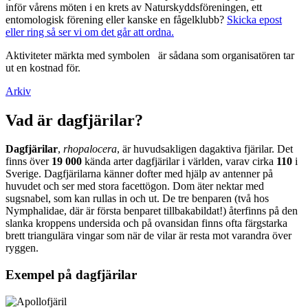
inför vårens möten i en krets av Naturskyddsföreningen, ett
entomologisk förening eller kanske en fågelklubb?
Skicka epost
eller ring så ser vi om det går att ordna.
Aktiviteter märkta med symbolen
är sådana som organisatören tar
ut en kostnad för.
Arkiv
Vad är dagfjärilar?
Dagfjärilar
,
rhopalocera
, är huvudsakligen dagaktiva fjärilar. Det
finns över
19 000
kända arter dagfjärilar i världen, varav cirka
110
i
Sverige. Dagfjärilarna känner dofter med hjälp av antenner på
huvudet och ser med stora facettögon. Dom äter nektar med
sugsnabel, som kan rullas in och ut. De tre benparen (två hos
Nymphalidae, där är första benparet tillbakabildat!) återfinns på den
slanka kroppens undersida och på ovansidan finns ofta färgstarka
brett triangulära vingar som när de vilar är resta mot varandra över
ryggen.
Exempel på dagfjärilar