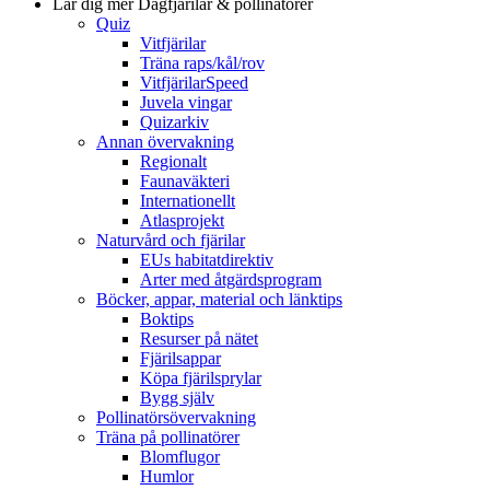
Lär dig mer
Dagfjärilar & pollinatörer
Quiz
Vitfjärilar
Träna raps/kål/rov
VitfjärilarSpeed
Juvela vingar
Quizarkiv
Annan övervakning
Regionalt
Faunaväkteri
Internationellt
Atlasprojekt
Naturvård och fjärilar
EUs habitatdirektiv
Arter med åtgärdsprogram
Böcker, appar, material och länktips
Boktips
Resurser på nätet
Fjärilsappar
Köpa fjärilsprylar
Bygg själv
Pollinatörsövervakning
Träna på pollinatörer
Blomflugor
Humlor