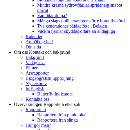
Mindre kräsna sydrovfjärilar sprider sig snabbt
norrut
Vad tittar du på?
Många slags pollinerare ger större bomullsskörd
Två generationer påfågelöga i Belgien
Vackra fjärilar skyddas oftare än alldagliga
Kalender
Anmäl dig här!
Din sida
Om oss
Kontakt och bakgrund
Bakgrund
Vad gör vi
Filmer
Årsrapporter
Biogeografisk uppföljning
Nyhetsbrev
In English
Butterfly Indicators
Kontakta oss
Övervakningen
Rapportera eller sök
Rapportera
Rapportera från punktlokal
Rapportera från slinga
Hur gör man?