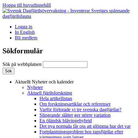
Hoppa till huvudinnehåll
Logga in
In English
Bli medlem
Sökformulär
Sök på webbplatsen
Aktuellt
Nyheter och kalender
Nyheter
Aktuell fjärilsforskning
Hela artikellistan
Om forskningsartiklar och referenser
Varför förlorade vi tre svenska dagfjärilar?
Slingrande slåtter ger större variation
En öländsk blåvingehybrid
Det nya normala får oss att glömma hur det var
Fortplantningsproblem hos rapsfjärilar efter
värmestress som larver