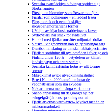
Svenska svartfläckiga blåvingar sprider sig i
Storbritannien
Förskjuten blomning som försvar mot fjäril
Fjärilar som pollinerare – en laddad fråga
Färg, storlek och genetik skiljer
skogspärlemorfjärilens former
UV-ljus avslöjar busksnabbvingens larver
Sydrovfjäril har smak för stadslivet
Handel med fjärilar omsätter miljontals dollar
Vätska i vingmembran kan ge fjärilsvingar färg
Drastisk minskning av danska habitatspecialister
Fjärilars spridning till nya områden i Sverige och
Finland under 120 år
– betydelsen av klimat,
landskapstyp och arters särdrag
Spanska kamgräsfjärilar hotas av allt torrare
somrar
Mikroklimat avgör utvecklingshastighet
Bete i Natura 2000-områden hotar de
väddnätfjärilar som ska skyddas
Nektar – tema med många variationer
Snabb anpassning till dagslängd hjälper
svingelgräsfjärilens spridning norrut
Fjärilslarvernas värdväxter– Mycket mer än en
midsommarbukett
Monarker migrerar söderut allt senare