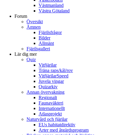
Västmanland
Västra Götaland
Forum
Översikt
Ämnen
Fjärilsfrågor
Bilder
Allmänt
Fjärilsgalleri
Lär dig mer
Quiz
Vitfjärilar
Träna raps/kål/rov
VitfjärilarSpeed
Juvela vingar
Quizarkiv
Annan övervakning
Regionalt
Faunaväkteri
Internationellt
Atlasprojekt
Naturvård och fjärilar
EUs habitatdirektiv
Arter med åtgärdsprogram