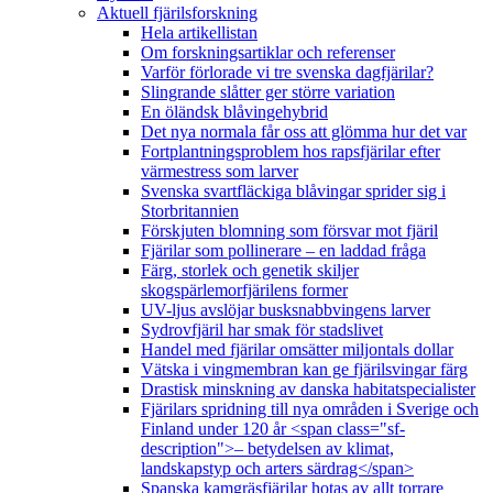
Aktuell fjärilsforskning
Hela artikellistan
Om forskningsartiklar och referenser
Varför förlorade vi tre svenska dagfjärilar?
Slingrande slåtter ger större variation
En öländsk blåvingehybrid
Det nya normala får oss att glömma hur det var
Fortplantningsproblem hos rapsfjärilar efter
värmestress som larver
Svenska svartfläckiga blåvingar sprider sig i
Storbritannien
Förskjuten blomning som försvar mot fjäril
Fjärilar som pollinerare – en laddad fråga
Färg, storlek och genetik skiljer
skogspärlemorfjärilens former
UV-ljus avslöjar busksnabbvingens larver
Sydrovfjäril har smak för stadslivet
Handel med fjärilar omsätter miljontals dollar
Vätska i vingmembran kan ge fjärilsvingar färg
Drastisk minskning av danska habitatspecialister
Fjärilars spridning till nya områden i Sverige och
Finland under 120 år <span class="sf-
description">– betydelsen av klimat,
landskapstyp och arters särdrag</span>
Spanska kamgräsfjärilar hotas av allt torrare