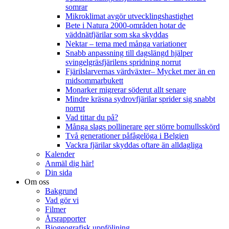
somrar
Mikroklimat avgör utvecklingshastighet
Bete i Natura 2000-områden hotar de
väddnätfjärilar som ska skyddas
Nektar – tema med många variationer
Snabb anpassning till dagslängd hjälper
svingelgräsfjärilens spridning norrut
Fjärilslarvernas värdväxter– Mycket mer än en
midsommarbukett
Monarker migrerar söderut allt senare
Mindre kräsna sydrovfjärilar sprider sig snabbt
norrut
Vad tittar du på?
Många slags pollinerare ger större bomullsskörd
Två generationer påfågelöga i Belgien
Vackra fjärilar skyddas oftare än alldagliga
Kalender
Anmäl dig här!
Din sida
Om oss
Bakgrund
Vad gör vi
Filmer
Årsrapporter
Biogeografisk uppföljning