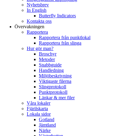
Nyhetsbrev
In English
Butterfly Indicators
Kontakta oss
Övervakningen
Rapportera
Rapportera från punktlokal
Rapportera från slinga
Hur gör man?
Broschyr
Metoder
Snabbguide
Handledning
Miljöbeskrivning
Viktigaste filerna
Slingprotokoll
Punktprotokoll
Länkar & mer filer
Våra lokaler
Fjärilskarta
Lokala sidor
Gotland
Jämtland
Närke
Västerbotten