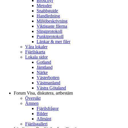
Broschyr
Metoder
Snabbguide
Handledning
Miljöbeskrivning
Viktigaste filerna
Slingprotokoll
Punktprotokoll
Länkar & mer filer
Våra lokaler
Fjärilskarta
Lokala sidor
Gotland
Jämtland
Närke
Västerbotten
Västmanland
Västra Götaland
Forum
Visa, diskutera, artbestäm
Översikt
Ämnen
Fjärilsfrågor
Bilder
Allmänt
Fjärilsgalleri