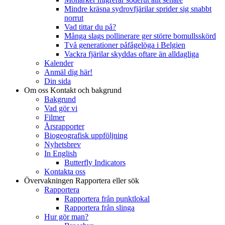
Mindre kräsna sydrovfjärilar sprider sig snabbt
norrut
Vad tittar du på?
Många slags pollinerare ger större bomullsskörd
Två generationer påfågelöga i Belgien
Vackra fjärilar skyddas oftare än alldagliga
Kalender
Anmäl dig här!
Din sida
Om oss
Kontakt och bakgrund
Bakgrund
Vad gör vi
Filmer
Årsrapporter
Biogeografisk uppföljning
Nyhetsbrev
In English
Butterfly Indicators
Kontakta oss
Övervakningen
Rapportera eller sök
Rapportera
Rapportera från punktlokal
Rapportera från slinga
Hur gör man?