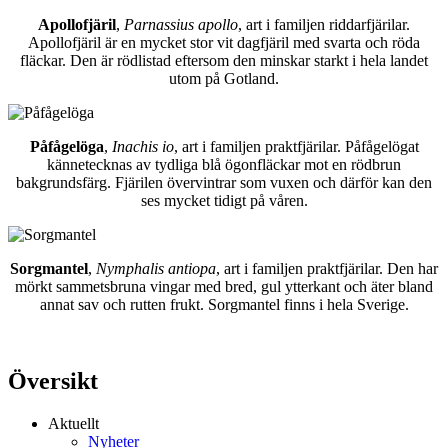
Apollofjäril
,
Parnassius apollo
, art i familjen riddarfjärilar.
Apollofjäril är en mycket stor vit dagfjäril med svarta och röda
fläckar. Den är rödlistad eftersom den minskar starkt i hela landet
utom på Gotland.
Påfågelöga
,
Inachis io
, art i familjen praktfjärilar. Påfågelögat
kännetecknas av tydliga blå ögonfläckar mot en rödbrun
bakgrundsfärg. Fjärilen övervintrar som vuxen och därför kan den
ses mycket tidigt på våren.
Sorgmantel
,
Nymphalis antiopa
, art i familjen praktfjärilar. Den har
mörkt sammetsbruna vingar med bred, gul ytterkant och äter bland
annat sav och rutten frukt. Sorgmantel finns i hela Sverige.
Översikt
Aktuellt
Nyheter