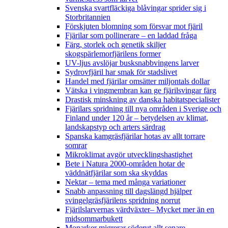
Svenska svartfläckiga blåvingar sprider sig i
Storbritannien
Förskjuten blomning som försvar mot fjäril
Fjärilar som pollinerare – en laddad fråga
Färg, storlek och genetik skiljer
skogspärlemorfjärilens former
UV-ljus avslöjar busksnabbvingens larver
Sydrovfjäril har smak för stadslivet
Handel med fjärilar omsätter miljontals dollar
Vätska i vingmembran kan ge fjärilsvingar färg
Drastisk minskning av danska habitatspecialister
Fjärilars spridning till nya områden i Sverige och
Finland under 120 år
– betydelsen av klimat,
landskapstyp och arters särdrag
Spanska kamgräsfjärilar hotas av allt torrare
somrar
Mikroklimat avgör utvecklingshastighet
Bete i Natura 2000-områden hotar de
väddnätfjärilar som ska skyddas
Nektar – tema med många variationer
Snabb anpassning till dagslängd hjälper
svingelgräsfjärilens spridning norrut
Fjärilslarvernas värdväxter– Mycket mer än en
midsommarbukett
Monarker migrerar söderut allt senare