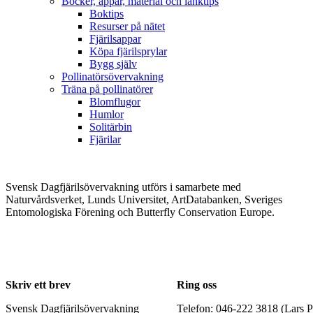
Böcker, appar, material och länktips
Boktips
Resurser på nätet
Fjärilsappar
Köpa fjärilsprylar
Bygg själv
Pollinatörsövervakning
Träna på pollinatörer
Blomflugor
Humlor
Solitärbin
Fjärilar
Svensk Dagfjärilsövervakning utförs i samarbete med
Naturvårdsverket, Lunds Universitet, ArtDatabanken, Sveriges
Entomologiska Förening och Butterfly Conservation Europe.
Skriv ett brev
Ring oss
Svensk Dagfjärilsövervakning
Telefon: 046-222 3818 (Lars P