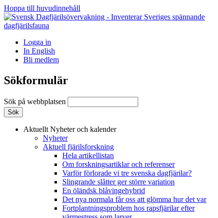
Hoppa till huvudinnehåll
Logga in
In English
Bli medlem
Sökformulär
Sök på webbplatsen
Aktuellt
Nyheter och kalender
Nyheter
Aktuell fjärilsforskning
Hela artikellistan
Om forskningsartiklar och referenser
Varför förlorade vi tre svenska dagfjärilar?
Slingrande slåtter ger större variation
En öländsk blåvingehybrid
Det nya normala får oss att glömma hur det var
Fortplantningsproblem hos rapsfjärilar efter
värmestress som larver