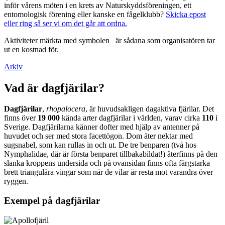
inför vårens möten i en krets av Naturskyddsföreningen, ett
entomologisk förening eller kanske en fågelklubb?
Skicka epost
eller ring så ser vi om det går att ordna.
Aktiviteter märkta med symbolen
är sådana som organisatören tar
ut en kostnad för.
Arkiv
Vad är dagfjärilar?
Dagfjärilar
,
rhopalocera
, är huvudsakligen dagaktiva fjärilar. Det
finns över
19 000
kända arter dagfjärilar i världen, varav cirka
110
i
Sverige. Dagfjärilarna känner dofter med hjälp av antenner på
huvudet och ser med stora facettögon. Dom äter nektar med
sugsnabel, som kan rullas in och ut. De tre benparen (två hos
Nymphalidae, där är första benparet tillbakabildat!) återfinns på den
slanka kroppens undersida och på ovansidan finns ofta färgstarka
brett triangulära vingar som när de vilar är resta mot varandra över
ryggen.
Exempel på dagfjärilar