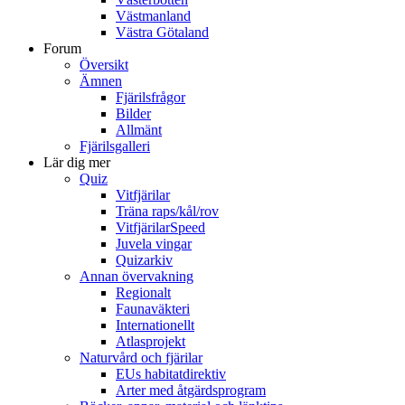
Västmanland
Västra Götaland
Forum
Översikt
Ämnen
Fjärilsfrågor
Bilder
Allmänt
Fjärilsgalleri
Lär dig mer
Quiz
Vitfjärilar
Träna raps/kål/rov
VitfjärilarSpeed
Juvela vingar
Quizarkiv
Annan övervakning
Regionalt
Faunaväkteri
Internationellt
Atlasprojekt
Naturvård och fjärilar
EUs habitatdirektiv
Arter med åtgärdsprogram