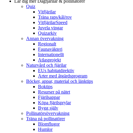
Lär dig mer
Dagfjärilar & pollinatörer
Quiz
Vitfjärilar
Träna raps/kål/rov
VitfjärilarSpeed
Juvela vingar
Quizarkiv
Annan övervakning
Regionalt
Faunaväkteri
Internationellt
Atlasprojekt
Naturvård och fjärilar
EUs habitatdirektiv
Arter med åtgärdsprogram
Böcker, appar, material och länktips
Boktips
Resurser på nätet
Fjärilsappar
Köpa fjärilsprylar
Bygg själv
Pollinatörsövervakning
Träna på pollinatörer
Blomflugor
Humlor