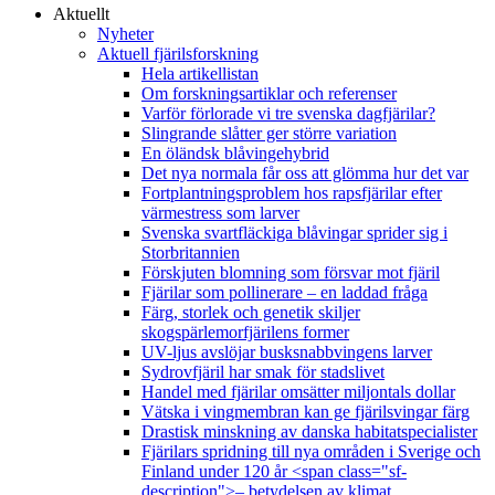
Aktuellt
Nyheter
Aktuell fjärilsforskning
Hela artikellistan
Om forskningsartiklar och referenser
Varför förlorade vi tre svenska dagfjärilar?
Slingrande slåtter ger större variation
En öländsk blåvingehybrid
Det nya normala får oss att glömma hur det var
Fortplantningsproblem hos rapsfjärilar efter
värmestress som larver
Svenska svartfläckiga blåvingar sprider sig i
Storbritannien
Förskjuten blomning som försvar mot fjäril
Fjärilar som pollinerare – en laddad fråga
Färg, storlek och genetik skiljer
skogspärlemorfjärilens former
UV-ljus avslöjar busksnabbvingens larver
Sydrovfjäril har smak för stadslivet
Handel med fjärilar omsätter miljontals dollar
Vätska i vingmembran kan ge fjärilsvingar färg
Drastisk minskning av danska habitatspecialister
Fjärilars spridning till nya områden i Sverige och
Finland under 120 år <span class="sf-
description">– betydelsen av klimat,