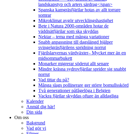
landskapstyp och arters särdrag</span>
Spanska kamgräsfjärilar hotas av allt torrare
somrar
Mikroklimat avgör utvecklingshastighet
Bete i Natura 2000-områden hotar de
väddnätfjärilar som ska skyddas
Nektar – tema med många variationer
Snabb anpassning till dagslängd hjälper
svingelgräsfjärilens spridning norrut
Fjärilslarvernas värdväxter– Mycket mer än en
midsommarbukett
Monarker migrerar söderut allt senare
Mindre kräsna sydrovfjärilar sprider sig snabbt
norrut
Vad tittar du på?
Många slags pollinerare ger större bomullsskörd
Två generationer påfågelöga i Belgien
Vackra fjärilar skyddas oftare än alldagliga
Kalender
Anmäl dig här!
Din sida
Om oss
Bakgrund
Vad gör vi
Filmer