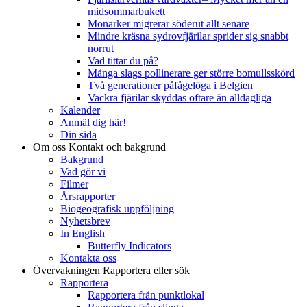
midsommarbukett
Monarker migrerar söderut allt senare
Mindre kräsna sydrovfjärilar sprider sig snabbt
norrut
Vad tittar du på?
Många slags pollinerare ger större bomullsskörd
Två generationer påfågelöga i Belgien
Vackra fjärilar skyddas oftare än alldagliga
Kalender
Anmäl dig här!
Din sida
Om oss
Kontakt och bakgrund
Bakgrund
Vad gör vi
Filmer
Årsrapporter
Biogeografisk uppföljning
Nyhetsbrev
In English
Butterfly Indicators
Kontakta oss
Övervakningen
Rapportera eller sök
Rapportera
Rapportera från punktlokal