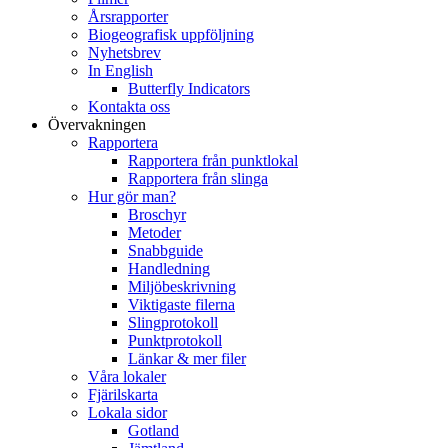
Årsrapporter
Biogeografisk uppföljning
Nyhetsbrev
In English
Butterfly Indicators
Kontakta oss
Övervakningen
Rapportera
Rapportera från punktlokal
Rapportera från slinga
Hur gör man?
Broschyr
Metoder
Snabbguide
Handledning
Miljöbeskrivning
Viktigaste filerna
Slingprotokoll
Punktprotokoll
Länkar & mer filer
Våra lokaler
Fjärilskarta
Lokala sidor
Gotland