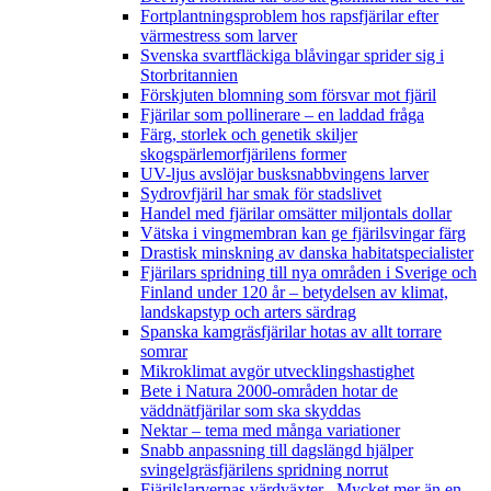
Fortplantningsproblem hos rapsfjärilar efter
värmestress som larver
Svenska svartfläckiga blåvingar sprider sig i
Storbritannien
Förskjuten blomning som försvar mot fjäril
Fjärilar som pollinerare – en laddad fråga
Färg, storlek och genetik skiljer
skogspärlemorfjärilens former
UV-ljus avslöjar busksnabbvingens larver
Sydrovfjäril har smak för stadslivet
Handel med fjärilar omsätter miljontals dollar
Vätska i vingmembran kan ge fjärilsvingar färg
Drastisk minskning av danska habitatspecialister
Fjärilars spridning till nya områden i Sverige och
Finland under 120 år
– betydelsen av klimat,
landskapstyp och arters särdrag
Spanska kamgräsfjärilar hotas av allt torrare
somrar
Mikroklimat avgör utvecklingshastighet
Bete i Natura 2000-områden hotar de
väddnätfjärilar som ska skyddas
Nektar – tema med många variationer
Snabb anpassning till dagslängd hjälper
svingelgräsfjärilens spridning norrut
Fjärilslarvernas värdväxter– Mycket mer än en