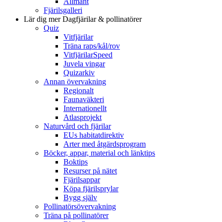
Allmänt
Fjärilsgalleri
Lär dig mer
Dagfjärilar & pollinatörer
Quiz
Vitfjärilar
Träna raps/kål/rov
VitfjärilarSpeed
Juvela vingar
Quizarkiv
Annan övervakning
Regionalt
Faunaväkteri
Internationellt
Atlasprojekt
Naturvård och fjärilar
EUs habitatdirektiv
Arter med åtgärdsprogram
Böcker, appar, material och länktips
Boktips
Resurser på nätet
Fjärilsappar
Köpa fjärilsprylar
Bygg själv
Pollinatörsövervakning
Träna på pollinatörer