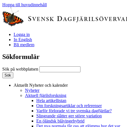
Hoppa till huvudinnehåll
Logga in
In English
Bli medlem
Sökformulär
Sök på webbplatsen
Aktuellt
Nyheter och kalender
Nyheter
Aktuell fjärilsforskning
Hela artikellistan
Om forskningsartiklar och referenser
Varför förlorade vi tre svenska dagfjärilar?
Slingrande slåtter ger större variation
En öländsk blåvingehybrid
Det nya normala får oss att glömma hur det var