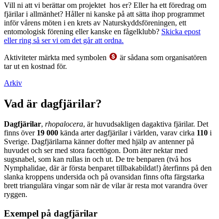
Vill ni att vi berättar om projektet hos er? Eller ha ett föredrag om
fjärilar i allmänhet? Håller ni kanske på att sätta ihop programmet
inför vårens möten i en krets av Naturskyddsföreningen, ett
entomologisk förening eller kanske en fågelklubb?
Skicka epost
eller ring så ser vi om det går att ordna.
Aktiviteter märkta med symbolen
är sådana som organisatören
tar ut en kostnad för.
Arkiv
Vad är dagfjärilar?
Dagfjärilar
,
rhopalocera
, är huvudsakligen dagaktiva fjärilar. Det
finns över
19 000
kända arter dagfjärilar i världen, varav cirka
110
i
Sverige. Dagfjärilarna känner dofter med hjälp av antenner på
huvudet och ser med stora facettögon. Dom äter nektar med
sugsnabel, som kan rullas in och ut. De tre benparen (två hos
Nymphalidae, där är första benparet tillbakabildat!) återfinns på den
slanka kroppens undersida och på ovansidan finns ofta färgstarka
brett triangulära vingar som när de vilar är resta mot varandra över
ryggen.
Exempel på dagfjärilar