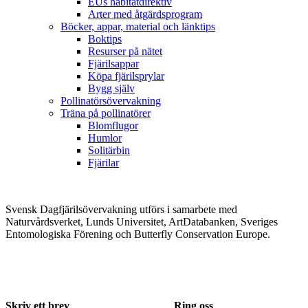
EUs habitatdirektiv
Arter med åtgärdsprogram
Böcker, appar, material och länktips
Boktips
Resurser på nätet
Fjärilsappar
Köpa fjärilsprylar
Bygg själv
Pollinatörsövervakning
Träna på pollinatörer
Blomflugor
Humlor
Solitärbin
Fjärilar
Svensk Dagfjärilsövervakning utförs i samarbete med
Naturvårdsverket, Lunds Universitet, ArtDatabanken, Sveriges
Entomologiska Förening och Butterfly Conservation Europe.
Skriv ett brev
Ring oss