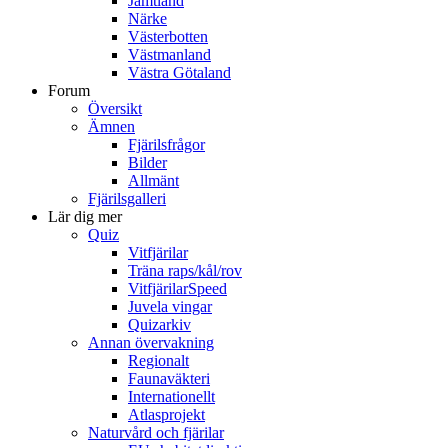
Jämtland
Närke
Västerbotten
Västmanland
Västra Götaland
Forum
Översikt
Ämnen
Fjärilsfrågor
Bilder
Allmänt
Fjärilsgalleri
Lär dig mer
Quiz
Vitfjärilar
Träna raps/kål/rov
VitfjärilarSpeed
Juvela vingar
Quizarkiv
Annan övervakning
Regionalt
Faunaväkteri
Internationellt
Atlasprojekt
Naturvård och fjärilar