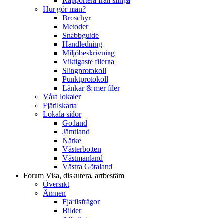
Rapportera från slinga
Hur gör man?
Broschyr
Metoder
Snabbguide
Handledning
Miljöbeskrivning
Viktigaste filerna
Slingprotokoll
Punktprotokoll
Länkar & mer filer
Våra lokaler
Fjärilskarta
Lokala sidor
Gotland
Jämtland
Närke
Västerbotten
Västmanland
Västra Götaland
Forum
Visa, diskutera, artbestäm
Översikt
Ämnen
Fjärilsfrågor
Bilder