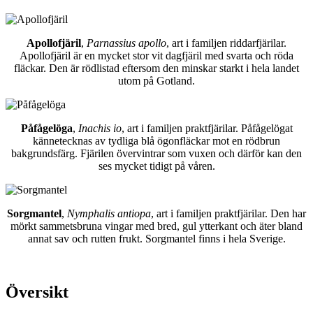
Apollofjäril
,
Parnassius apollo
, art i familjen riddarfjärilar.
Apollofjäril är en mycket stor vit dagfjäril med svarta och röda
fläckar. Den är rödlistad eftersom den minskar starkt i hela landet
utom på Gotland.
Påfågelöga
,
Inachis io
, art i familjen praktfjärilar. Påfågelögat
kännetecknas av tydliga blå ögonfläckar mot en rödbrun
bakgrundsfärg. Fjärilen övervintrar som vuxen och därför kan den
ses mycket tidigt på våren.
Sorgmantel
,
Nymphalis antiopa
, art i familjen praktfjärilar. Den har
mörkt sammetsbruna vingar med bred, gul ytterkant och äter bland
annat sav och rutten frukt. Sorgmantel finns i hela Sverige.
Översikt