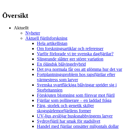
Översikt
Aktuellt
Nyheter
Aktuell fjärilsforskning
Hela artikellistan
Om forskningsartiklar och referenser
Varför förlorade vi tre svenska dagfjärilar?
Slingrande slåtter ger större variation
En öländsk blåvingehybrid
Det nya normala får oss att glömma hur det var
Fortplantningsproblem hos rapsfjärilar efter
värmestress som larver
Svenska svartfläckiga blåvingar sprider sig i
Storbritannien
Förskjuten blomning som försvar mot fjäril
Fjärilar som pollinerare – en laddad fråga
Färg, storlek och genetik skiljer
skogspärlemorfjärilens former
UV-ljus avslöjar busksnabbvingens larver
Sydrovfjäril har smak för stadslivet
Handel med fjärilar omsätter miljontals dollar