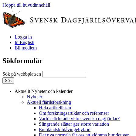
Hoppa till huvudinnehåll
Logga in
In English
Bli medlem
Sökformulär
Sök på webbplatsen
Aktuellt
Nyheter och kalender
Nyheter
Aktuell fjärilsforskning
Hela artikellistan
Om forskningsartiklar och referenser
Varför förlorade vi tre svenska dagfjärilar?
Slingrande slåtter ger större variation
En öländsk blåvingehybrid
Det nya normala får oss att glömma hur det var