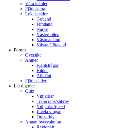
Våra lokaler
Fjärilskarta
Lokala sidor
Gotland
Jämtland
Närke
Västerbotten
Västmanland
Västra Götaland
Forum
Översikt
Ämnen
Fjärilsfrågor
Bilder
Allmänt
Fjärilsgalleri
Lär dig mer
Quiz
Vitfjärilar
Träna raps/kål/rov
VitfjärilarSpeed
Juvela vingar
Quizarkiv
Annan övervakning
Regionalt