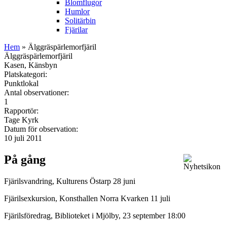
Blomflugor
Humlor
Solitärbin
Fjärilar
Hem
» Älggräspärlemorfjäril
Älggräspärlemorfjäril
Kasen, Känsbyn
Platskategori:
Punktlokal
Antal observationer:
1
Rapportör:
Tage Kyrk
Datum för observation:
10 juli 2011
På gång
Fjärilsvandring, Kulturens Östarp 28 juni
Fjärilsexkursion, Konsthallen Norra Kvarken 11 juli
Fjärilsföredrag, Biblioteket i Mjölby, 23 september 18:00