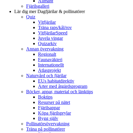
Allmänt
Fjärilsgalleri
Lär dig mer
Dagfjärilar & pollinatörer
Quiz
Vitfjärilar
Träna raps/kål/rov
VitfjärilarSpeed
Juvela vingar
Quizarkiv
Annan övervakning
Regionalt
Faunaväkteri
Internationellt
Atlasprojekt
Naturvård och fjärilar
EUs habitatdirektiv
Arter med åtgärdsprogram
Böcker, appar, material och länktips
Boktips
Resurser på nätet
Fjärilsappar
Köpa fjärilsprylar
Bygg själv
Pollinatörsövervakning
Träna på pollinatörer