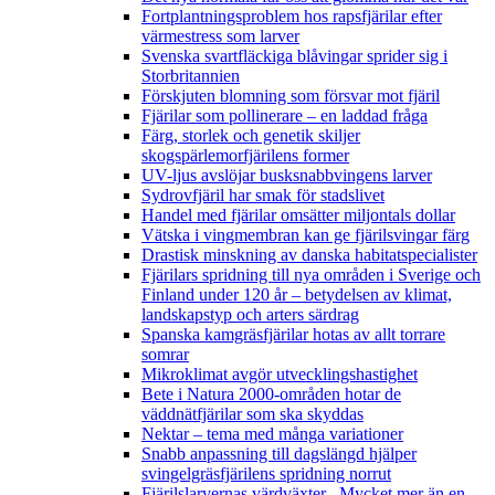
Fortplantningsproblem hos rapsfjärilar efter
värmestress som larver
Svenska svartfläckiga blåvingar sprider sig i
Storbritannien
Förskjuten blomning som försvar mot fjäril
Fjärilar som pollinerare – en laddad fråga
Färg, storlek och genetik skiljer
skogspärlemorfjärilens former
UV-ljus avslöjar busksnabbvingens larver
Sydrovfjäril har smak för stadslivet
Handel med fjärilar omsätter miljontals dollar
Vätska i vingmembran kan ge fjärilsvingar färg
Drastisk minskning av danska habitatspecialister
Fjärilars spridning till nya områden i Sverige och
Finland under 120 år
– betydelsen av klimat,
landskapstyp och arters särdrag
Spanska kamgräsfjärilar hotas av allt torrare
somrar
Mikroklimat avgör utvecklingshastighet
Bete i Natura 2000-områden hotar de
väddnätfjärilar som ska skyddas
Nektar – tema med många variationer
Snabb anpassning till dagslängd hjälper
svingelgräsfjärilens spridning norrut
Fjärilslarvernas värdväxter– Mycket mer än en