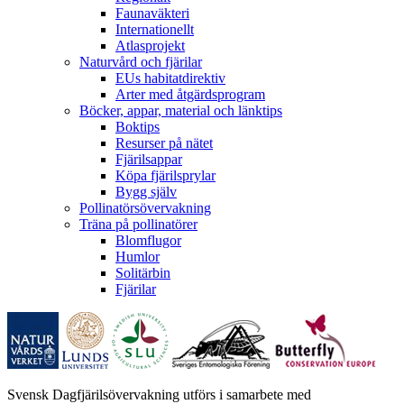
Faunaväkteri
Internationellt
Atlasprojekt
Naturvård och fjärilar
EUs habitatdirektiv
Arter med åtgärdsprogram
Böcker, appar, material och länktips
Boktips
Resurser på nätet
Fjärilsappar
Köpa fjärilsprylar
Bygg själv
Pollinatörsövervakning
Träna på pollinatörer
Blomflugor
Humlor
Solitärbin
Fjärilar
Svensk Dagfjärilsövervakning utförs i samarbete med