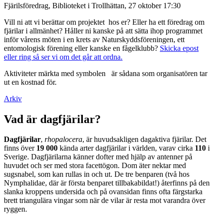
Fjärilsföredrag, Biblioteket i Trollhättan, 27 oktober 17:30
Vill ni att vi berättar om projektet hos er? Eller ha ett föredrag om
fjärilar i allmänhet? Håller ni kanske på att sätta ihop programmet
inför vårens möten i en krets av Naturskyddsföreningen, ett
entomologisk förening eller kanske en fågelklubb?
Skicka epost
eller ring så ser vi om det går att ordna.
Aktiviteter märkta med symbolen
är sådana som organisatören tar
ut en kostnad för.
Arkiv
Vad är dagfjärilar?
Dagfjärilar
,
rhopalocera
, är huvudsakligen dagaktiva fjärilar. Det
finns över
19 000
kända arter dagfjärilar i världen, varav cirka
110
i
Sverige. Dagfjärilarna känner dofter med hjälp av antenner på
huvudet och ser med stora facettögon. Dom äter nektar med
sugsnabel, som kan rullas in och ut. De tre benparen (två hos
Nymphalidae, där är första benparet tillbakabildat!) återfinns på den
slanka kroppens undersida och på ovansidan finns ofta färgstarka
brett triangulära vingar som när de vilar är resta mot varandra över
ryggen.