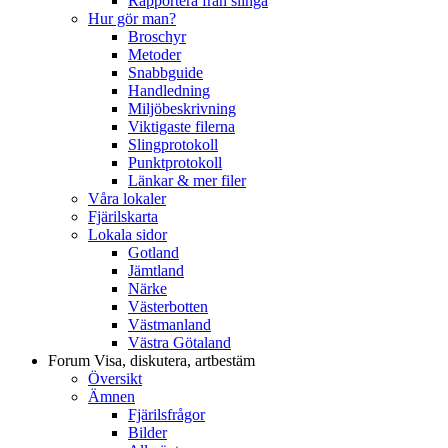
Rapportera från slinga
Hur gör man?
Broschyr
Metoder
Snabbguide
Handledning
Miljöbeskrivning
Viktigaste filerna
Slingprotokoll
Punktprotokoll
Länkar & mer filer
Våra lokaler
Fjärilskarta
Lokala sidor
Gotland
Jämtland
Närke
Västerbotten
Västmanland
Västra Götaland
Forum
Visa, diskutera, artbestäm
Översikt
Ämnen
Fjärilsfrågor
Bilder