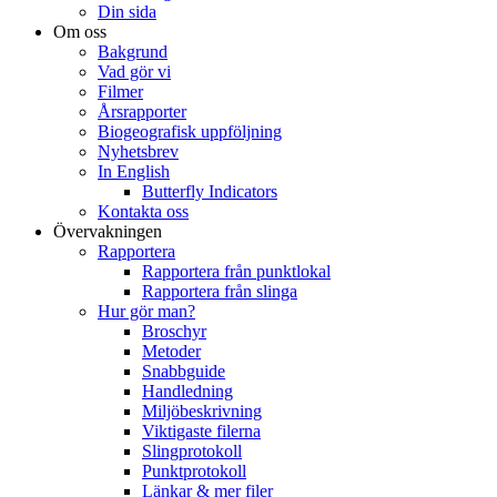
Din sida
Om oss
Bakgrund
Vad gör vi
Filmer
Årsrapporter
Biogeografisk uppföljning
Nyhetsbrev
In English
Butterfly Indicators
Kontakta oss
Övervakningen
Rapportera
Rapportera från punktlokal
Rapportera från slinga
Hur gör man?
Broschyr
Metoder
Snabbguide
Handledning
Miljöbeskrivning
Viktigaste filerna
Slingprotokoll
Punktprotokoll
Länkar & mer filer