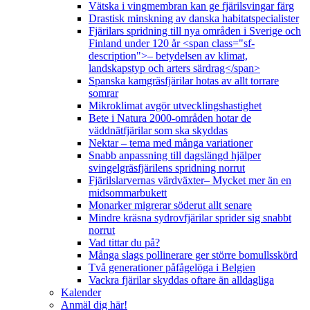
Vätska i vingmembran kan ge fjärilsvingar färg
Drastisk minskning av danska habitatspecialister
Fjärilars spridning till nya områden i Sverige och
Finland under 120 år <span class="sf-
description">– betydelsen av klimat,
landskapstyp och arters särdrag</span>
Spanska kamgräsfjärilar hotas av allt torrare
somrar
Mikroklimat avgör utvecklingshastighet
Bete i Natura 2000-områden hotar de
väddnätfjärilar som ska skyddas
Nektar – tema med många variationer
Snabb anpassning till dagslängd hjälper
svingelgräsfjärilens spridning norrut
Fjärilslarvernas värdväxter– Mycket mer än en
midsommarbukett
Monarker migrerar söderut allt senare
Mindre kräsna sydrovfjärilar sprider sig snabbt
norrut
Vad tittar du på?
Många slags pollinerare ger större bomullsskörd
Två generationer påfågelöga i Belgien
Vackra fjärilar skyddas oftare än alldagliga
Kalender
Anmäl dig här!