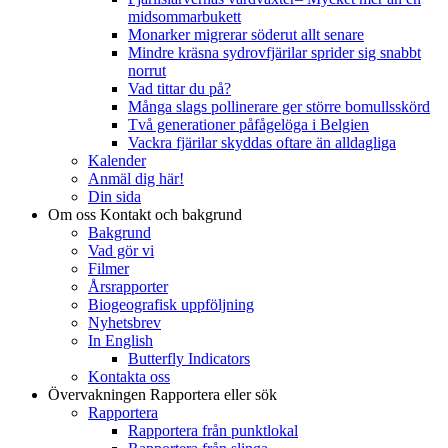
midsommarbukett
Monarker migrerar söderut allt senare
Mindre kräsna sydrovfjärilar sprider sig snabbt
norrut
Vad tittar du på?
Många slags pollinerare ger större bomullsskörd
Två generationer påfågelöga i Belgien
Vackra fjärilar skyddas oftare än alldagliga
Kalender
Anmäl dig här!
Din sida
Om oss
Kontakt och bakgrund
Bakgrund
Vad gör vi
Filmer
Årsrapporter
Biogeografisk uppföljning
Nyhetsbrev
In English
Butterfly Indicators
Kontakta oss
Övervakningen
Rapportera eller sök
Rapportera
Rapportera från punktlokal