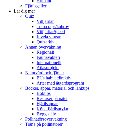
Allmänt
Fjärilsgalleri
Lär dig mer
Quiz
Vitfjärilar
Träna raps/kål/rov
VitfjärilarSpeed
Juvela vingar
Quizarkiv
Annan övervakning
Regionalt
Faunaväkteri
Internationellt
Atlasprojekt
Naturvård och fjärilar
EUs habitatdirektiv
Arter med åtgärdsprogram
Böcker, appar, material och länktips
Boktips
Resurser på nätet
Fjärilsappar
Köpa fjärilsprylar
Bygg själv
Pollinatörsövervakning
Träna på pollinatörer