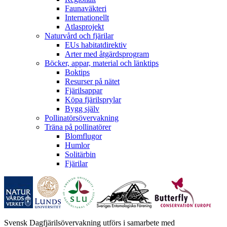
Faunaväkteri
Internationellt
Atlasprojekt
Naturvård och fjärilar
EUs habitatdirektiv
Arter med åtgärdsprogram
Böcker, appar, material och länktips
Boktips
Resurser på nätet
Fjärilsappar
Köpa fjärilsprylar
Bygg själv
Pollinatörsövervakning
Träna på pollinatörer
Blomflugor
Humlor
Solitärbin
Fjärilar
Svensk Dagfjärilsövervakning utförs i samarbete med