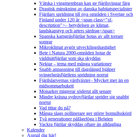
Vätska i vingmembran kan ge fjärilsvingar färg
Drastisk minskning av danska habitatspecialister
Fjärilars spridning till nya områden i Sverige och
Finland under 120 år <span class="sf-
description">– betydelsen av klimat,
landskapstyp och arters särdrag</span>
Spanska kamgräsfjärilar hotas av allt torrare
somrar
Mikroklimat avgör utvecklingshastighet
Bete i Natura 2000-områden hotar de
väddnätfjärilar som ska skyddas
Nektar – tema med många variationer
Snabb anpassning till dagslängd hjälper
svingelgräsfjärilens spridning norrut
Fjärilslarvernas värdväxter– Mycket mer än en
midsommarbukett
Monarker migrerar söderut allt senare
Mindre kräsna sydrovfjärilar sprider sig snabbt
norrut
Vad tittar du på?
Många slags pollinerare ger större bomullsskörd
Två generationer påfågelöga i Belgien
Vackra fjärilar skyddas oftare än alldagliga
Kalender
Anmäl dig här!