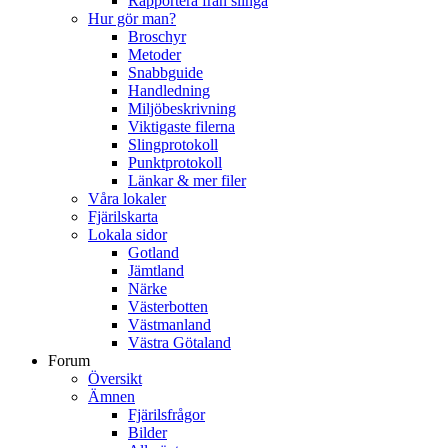
Rapportera från slinga
Hur gör man?
Broschyr
Metoder
Snabbguide
Handledning
Miljöbeskrivning
Viktigaste filerna
Slingprotokoll
Punktprotokoll
Länkar & mer filer
Våra lokaler
Fjärilskarta
Lokala sidor
Gotland
Jämtland
Närke
Västerbotten
Västmanland
Västra Götaland
Forum
Översikt
Ämnen
Fjärilsfrågor
Bilder