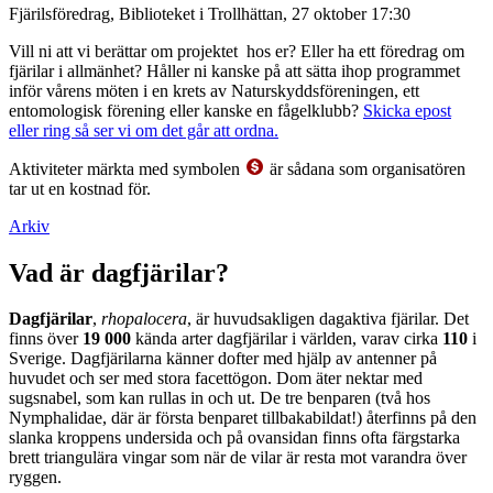
Fjärilsföredrag, Biblioteket i Trollhättan, 27 oktober 17:30
Vill ni att vi berättar om projektet hos er? Eller ha ett föredrag om
fjärilar i allmänhet? Håller ni kanske på att sätta ihop programmet
inför vårens möten i en krets av Naturskyddsföreningen, ett
entomologisk förening eller kanske en fågelklubb?
Skicka epost
eller ring så ser vi om det går att ordna.
Aktiviteter märkta med symbolen
är sådana som organisatören
tar ut en kostnad för.
Arkiv
Vad är dagfjärilar?
Dagfjärilar
,
rhopalocera
, är huvudsakligen dagaktiva fjärilar. Det
finns över
19 000
kända arter dagfjärilar i världen, varav cirka
110
i
Sverige. Dagfjärilarna känner dofter med hjälp av antenner på
huvudet och ser med stora facettögon. Dom äter nektar med
sugsnabel, som kan rullas in och ut. De tre benparen (två hos
Nymphalidae, där är första benparet tillbakabildat!) återfinns på den
slanka kroppens undersida och på ovansidan finns ofta färgstarka
brett triangulära vingar som när de vilar är resta mot varandra över
ryggen.