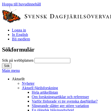
Hoppa till huvudinnehåll
Logga in
In English
Bli medlem
Sökformulär
Sök på webbplatsen
Main menu
Aktuellt
Nyheter
Aktuell fjärilsforskning
Hela artikellistan
Om forskningsartiklar och referenser
Varför förlorade vi tre svenska dagfjärilar?
Slingrande slåtter ger större variation
En öländsk blåvingehybrid