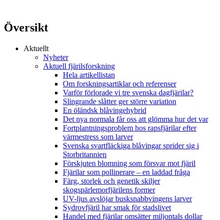
Översikt
Aktuellt
Nyheter
Aktuell fjärilsforskning
Hela artikellistan
Om forskningsartiklar och referenser
Varför förlorade vi tre svenska dagfjärilar?
Slingrande slåtter ger större variation
En öländsk blåvingehybrid
Det nya normala får oss att glömma hur det var
Fortplantningsproblem hos rapsfjärilar efter
värmestress som larver
Svenska svartfläckiga blåvingar sprider sig i
Storbritannien
Förskjuten blomning som försvar mot fjäril
Fjärilar som pollinerare – en laddad fråga
Färg, storlek och genetik skiljer
skogspärlemorfjärilens former
UV-ljus avslöjar busksnabbvingens larver
Sydrovfjäril har smak för stadslivet
Handel med fjärilar omsätter miljontals dollar