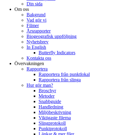
Din sida
Om oss
Bakgrund
Vad gör vi
Filmer
Årsrapporter
Biogeografisk uppföljning
Nyhetsbrev
In English
Butterfly Indicators
Kontakta oss
Övervakningen
Rapportera
Rapportera från punktlokal
Rapportera från slinga
Hur gör man?
Broschyr
Metoder
Snabbguide
Handledning
Miljöbeskrivning
Viktigaste filerna
Slingprotokoll
Punktprotokoll
Länkar & mer filer