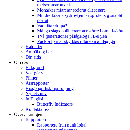
midsommarbukett
Monarker migrerar söderut allt senare
Mindre kräsna sydrovfjärilar sprider sig snabbt
norrut
Vad tittar du på?
Många slags pollinerare ger större bomullsskörd
Två generationer påfågelöga i Belgien
Vackra fjärilar skyddas oftare än alldagliga
Kalender
Anmäl dig här!
Din sida
Om oss
Bakgrund
Vad gör vi
Filmer
Årsrapporter
Biogeografisk uppföljning
Nyhetsbrev
In English
Butterfly Indicators
Kontakta oss
Övervakningen
Rapportera
Rapportera från punktlokal