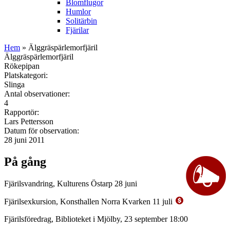
Blomflugor
Humlor
Solitärbin
Fjärilar
Hem
» Älggräspärlemorfjäril
Älggräspärlemorfjäril
Rökepipan
Platskategori:
Slinga
Antal observationer:
4
Rapportör:
Lars Pettersson
Datum för observation:
28 juni 2011
På gång
Fjärilsvandring, Kulturens Östarp 28 juni
Fjärilsexkursion, Konsthallen Norra Kvarken 11 juli
Fjärilsföredrag, Biblioteket i Mjölby, 23 september 18:00