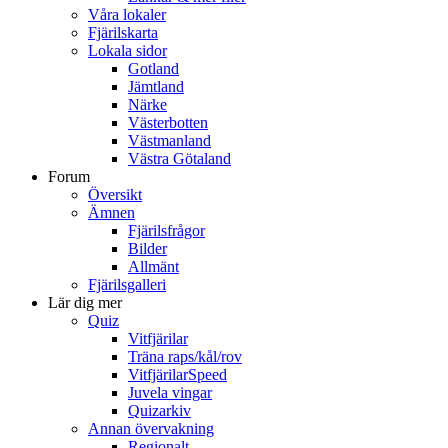
Våra lokaler
Fjärilskarta
Lokala sidor
Gotland
Jämtland
Närke
Västerbotten
Västmanland
Västra Götaland
Forum
Översikt
Ämnen
Fjärilsfrågor
Bilder
Allmänt
Fjärilsgalleri
Lär dig mer
Quiz
Vitfjärilar
Träna raps/kål/rov
VitfjärilarSpeed
Juvela vingar
Quizarkiv
Annan övervakning
Regionalt