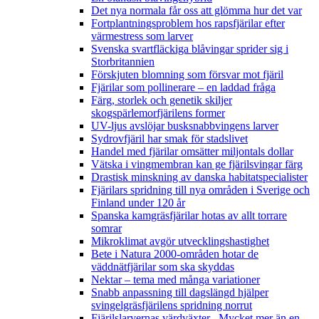
Det nya normala får oss att glömma hur det var
Fortplantningsproblem hos rapsfjärilar efter
värmestress som larver
Svenska svartfläckiga blåvingar sprider sig i
Storbritannien
Förskjuten blomning som försvar mot fjäril
Fjärilar som pollinerare – en laddad fråga
Färg, storlek och genetik skiljer
skogspärlemorfjärilens former
UV-ljus avslöjar busksnabbvingens larver
Sydrovfjäril har smak för stadslivet
Handel med fjärilar omsätter miljontals dollar
Vätska i vingmembran kan ge fjärilsvingar färg
Drastisk minskning av danska habitatspecialister
Fjärilars spridning till nya områden i Sverige och
Finland under 120 år
Spanska kamgräsfjärilar hotas av allt torrare
somrar
Mikroklimat avgör utvecklingshastighet
Bete i Natura 2000-områden hotar de
väddnätfjärilar som ska skyddas
Nektar – tema med många variationer
Snabb anpassning till dagslängd hjälper
svingelgräsfjärilens spridning norrut
Fjärilslarvernas värdväxter– Mycket mer än en