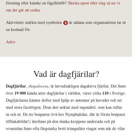
förening eller kanske en fågelklubb?
Skicka epost eller ring så ser vi
om det går att ordna.
Aktiviteter märkta med symbolen
är sådana som organisatören tar ut
en kostnad för.
Arkiv
Vad är dagfjärilar?
Dagfjärilar
,
rhopalocera
, är huvudsakligen dagaktiva fjärilar. Det finns
19 000
110
över
kända arter dagfjärilar i världen, varav cirka
i Sverige.
Dagfjärilarna känner dofter med hjälp av antenner på huvudet och ser
med stora facettögon. Dom äter nektar med sugsnabel, som kan rullas
in och ut. De tre benparen (två hos Nymphalidae, där är första benparet
tillbakabildat!) återfinns på den slanka kroppens undersida och på
ovansidan finns ofta färgstarka brett triangulära vingar som när de vilar