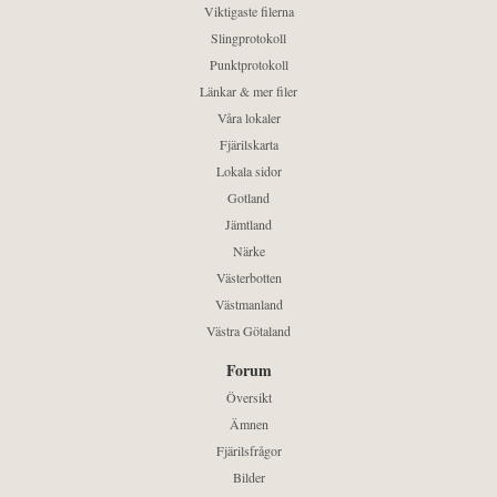
Viktigaste filerna
Slingprotokoll
Punktprotokoll
Länkar & mer filer
Våra lokaler
Fjärilskarta
Lokala sidor
Gotland
Jämtland
Närke
Västerbotten
Västmanland
Västra Götaland
Forum
Översikt
Ämnen
Fjärilsfrågor
Bilder