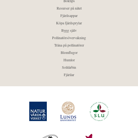
Boktips
Resurser på nätet
Fjärilsappar
Köpa fjärilsprylar
Bygg själv
Pollinatörsövervakning
Träna på pollinatörer
Blomflugor
Humlor
Solitärbin
Fjärilar