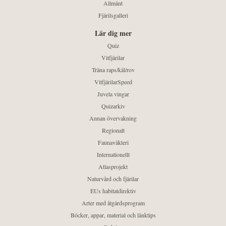
Allmänt
Fjärilsgalleri
Lär dig mer
Quiz
Vitfjärilar
Träna raps/kål/rov
VitfjärilarSpeed
Juvela vingar
Quizarkiv
Annan övervakning
Regionalt
Faunaväkteri
Internationellt
Atlasprojekt
Naturvård och fjärilar
EUs habitatdirektiv
Arter med åtgärdsprogram
Böcker, appar, material och länktips