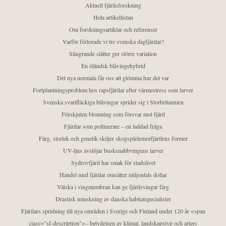
Aktuell fjärilsforskning
Hela artikellistan
Om forskningsartiklar och referenser
Varför förlorade vi tre svenska dagfjärilar?
Slingrande slåtter ger större variation
En öländsk blåvingehybrid
Det nya normala får oss att glömma hur det var
Fortplantningsproblem hos rapsfjärilar efter värmestress som larver
Svenska svartfläckiga blåvingar sprider sig i Storbritannien
Förskjuten blomning som försvar mot fjäril
Fjärilar som pollinerare – en laddad fråga
Färg, storlek och genetik skiljer skogspärlemorfjärilens former
UV-ljus avslöjar busksnabbvingens larver
Sydrovfjäril har smak för stadslivet
Handel med fjärilar omsätter miljontals dollar
Vätska i vingmembran kan ge fjärilsvingar färg
Drastisk minskning av danska habitatspecialister
Fjärilars spridning till nya områden i Sverige och Finland under 120 år <span
class="sf-description">– betydelsen av klimat, landskapstyp och arters