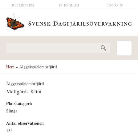
Hoppa till huvudinnehåll
BLI MEDLEM
IN ENGLISH
LOGGA IN
Sökformulär
Hem
» Älggräspärlemorfjäril
Älggräspärlemorfjäril
Mallgårds Klint
Platskategori:
Slinga
Antal observationer:
135