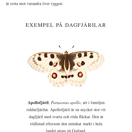
är resta mot varandra över ryggen.
EXEMPEL PÅ DAGFJÄRILAR
Apollofjäril
,
Parnassius apollo
, art i familjen
riddarfjärilar. Apollofjäril är en mycket stor vit
dagfjäril med svarta och röda fläckar. Den är
rödlistad eftersom den minskar starkt i hela
landet utom på Gotland.