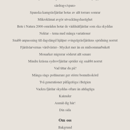
särdrag</span>
Spanska kamgräsfjärilar hotas av allt torrare somrar
Mikroklimat avgör utvecklingshastighet
Bete i Natura 2000-områden hotar de väddnätfjärilar som ska skyddas
Nektar – tema med många variationer
Snabb anpassning till dagslängd hjälper svingelgräsfjärilens spridning norrut
Fjärilslarvernas värdväxter– Mycket mer än en midsommarbukett
Monarker migrerar söderut allt senare
Mindre kräsna sydrovfjärilar sprider sig snabbt norrut
Vad tittar du på?
Många slags pollinerare ger större bomullsskörd
Två generationer påfågelöga i Belgien
Vackra fjärilar skyddas oftare än alldagliga
Kalender
Anmäl dig här!
Din sida
Om oss
Bakgrund