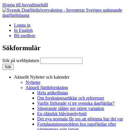
Hoppa till huvudinnehåll
Logga in
In English
Bli medlem
Sökformulär
Sök på webbplatsen
Aktuellt
Nyheter och kalender
Nyheter
Aktuell fjärilsforskning
Hela artikellistan
Om forskningsartiklar och referenser
Varför förlorade vi tre svenska dagfjärilar?
Slingrande slåtter ger större variation
En öländsk blåvingehybrid
Det nya normala får oss att glömma hur det var
Fortplantningsproblem hos rapsfjärilar efter
värmestress som larver