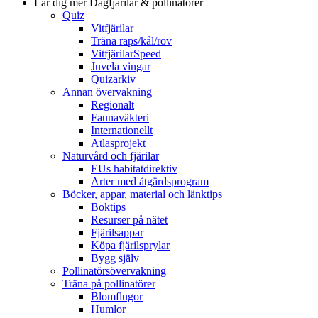
Lär dig mer
Dagfjärilar & pollinatörer
Quiz
Vitfjärilar
Träna raps/kål/rov
VitfjärilarSpeed
Juvela vingar
Quizarkiv
Annan övervakning
Regionalt
Faunaväkteri
Internationellt
Atlasprojekt
Naturvård och fjärilar
EUs habitatdirektiv
Arter med åtgärdsprogram
Böcker, appar, material och länktips
Boktips
Resurser på nätet
Fjärilsappar
Köpa fjärilsprylar
Bygg själv
Pollinatörsövervakning
Träna på pollinatörer
Blomflugor
Humlor