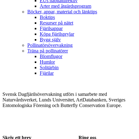
EUs habitatdirektiv
Arter med åtgärdsprogram
Böcker, appar, material och länktips
Boktips
Resurser på nätet
Fjärilsappar
Köpa fjärilsprylar
Bygg själv
Pollinatörsövervakning
Träna på pollinatörer
Blomflugor
Humlor
Solitärbin
Fjärilar
Svensk Dagfjärilsövervakning utförs i samarbete med
Naturvårdsverket, Lunds Universitet, ArtDatabanken, Sveriges
Entomologiska Förening och Butterfly Conservation Europe.
Skriv ett brev
Ring oss