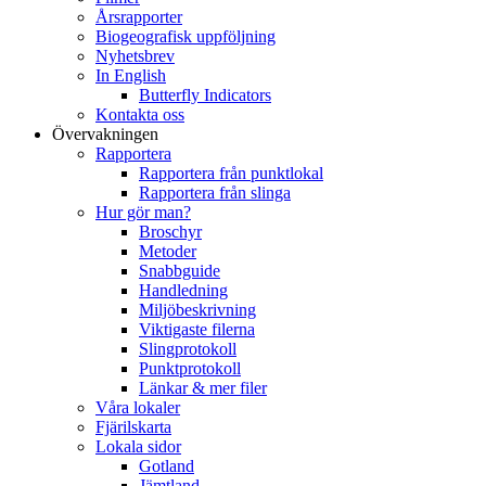
Årsrapporter
Biogeografisk uppföljning
Nyhetsbrev
In English
Butterfly Indicators
Kontakta oss
Övervakningen
Rapportera
Rapportera från punktlokal
Rapportera från slinga
Hur gör man?
Broschyr
Metoder
Snabbguide
Handledning
Miljöbeskrivning
Viktigaste filerna
Slingprotokoll
Punktprotokoll
Länkar & mer filer
Våra lokaler
Fjärilskarta
Lokala sidor
Gotland
Jämtland