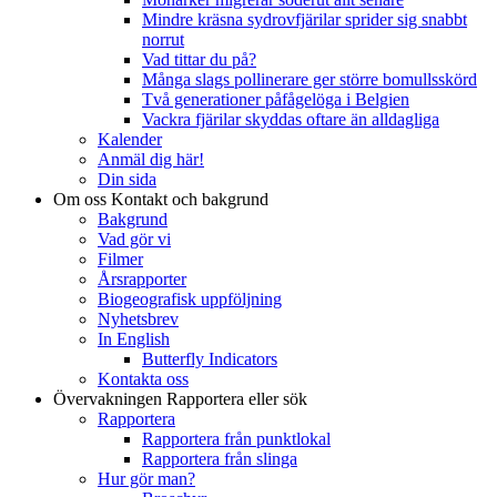
Mindre kräsna sydrovfjärilar sprider sig snabbt
norrut
Vad tittar du på?
Många slags pollinerare ger större bomullsskörd
Två generationer påfågelöga i Belgien
Vackra fjärilar skyddas oftare än alldagliga
Kalender
Anmäl dig här!
Din sida
Om oss
Kontakt och bakgrund
Bakgrund
Vad gör vi
Filmer
Årsrapporter
Biogeografisk uppföljning
Nyhetsbrev
In English
Butterfly Indicators
Kontakta oss
Övervakningen
Rapportera eller sök
Rapportera
Rapportera från punktlokal
Rapportera från slinga
Hur gör man?