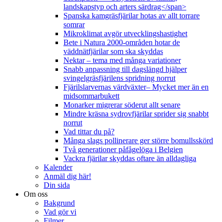
landskapstyp och arters särdrag</span>
Spanska kamgräsfjärilar hotas av allt torrare
somrar
Mikroklimat avgör utvecklingshastighet
Bete i Natura 2000-områden hotar de
väddnätfjärilar som ska skyddas
Nektar – tema med många variationer
Snabb anpassning till dagslängd hjälper
svingelgräsfjärilens spridning norrut
Fjärilslarvernas värdväxter– Mycket mer än en
midsommarbukett
Monarker migrerar söderut allt senare
Mindre kräsna sydrovfjärilar sprider sig snabbt
norrut
Vad tittar du på?
Många slags pollinerare ger större bomullsskörd
Två generationer påfågelöga i Belgien
Vackra fjärilar skyddas oftare än alldagliga
Kalender
Anmäl dig här!
Din sida
Om oss
Bakgrund
Vad gör vi
Filmer