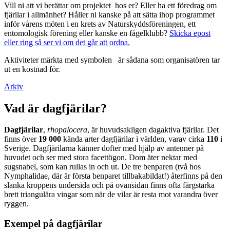
Vill ni att vi berättar om projektet hos er? Eller ha ett föredrag om
fjärilar i allmänhet? Håller ni kanske på att sätta ihop programmet
inför vårens möten i en krets av Naturskyddsföreningen, ett
entomologisk förening eller kanske en fågelklubb?
Skicka epost
eller ring så ser vi om det går att ordna.
Aktiviteter märkta med symbolen
är sådana som organisatören tar
ut en kostnad för.
Arkiv
Vad är dagfjärilar?
Dagfjärilar
,
rhopalocera
, är huvudsakligen dagaktiva fjärilar. Det
finns över
19 000
kända arter dagfjärilar i världen, varav cirka
110
i
Sverige. Dagfjärilarna känner dofter med hjälp av antenner på
huvudet och ser med stora facettögon. Dom äter nektar med
sugsnabel, som kan rullas in och ut. De tre benparen (två hos
Nymphalidae, där är första benparet tillbakabildat!) återfinns på den
slanka kroppens undersida och på ovansidan finns ofta färgstarka
brett triangulära vingar som när de vilar är resta mot varandra över
ryggen.
Exempel på dagfjärilar