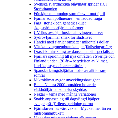
Svenska svartfläckiga blåvingar sprider sig i
Storbritannien
Förskjuten blomning som försvar mot fjäril
Fjärilar som pollinerare – en laddad fråga
Färg, storlek och genetik skiljer
skogspärlemorfjärilens former
UV-ljus avslöjar busksnabbvingens larver
Sydrovfjäril har smak för stadslivet
Handel med fjärilar omsätter miljontals dollar
Vätska i vingmembran kan ge fjärilsvingar färg
Drastisk minskning av danska habitatspecialister
Fjärilars spridning till nya områden i Sverige och
Finland under 120 år
– betydelsen av klimat,
landskapstyp och arters särdrag
Spanska kamgräsfjärilar hotas av allt torrare
somrar
Mikroklimat avgör utvecklingshastighet
Bete i Natura 2000-områden hotar de
väddnätfjärilar som ska skyddas
Nektar – tema med många variationer
Snabb anpassning till dagslängd hjälper
svingelgräsfjärilens spridning norrut
Fjärilslarvernas värdväxter– Mycket mer än en
midsommarbukett
Monarker migrerar söderut allt senare