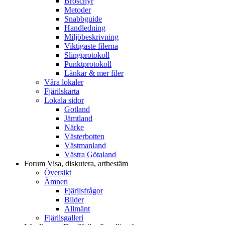
Broschyr
Metoder
Snabbguide
Handledning
Miljöbeskrivning
Viktigaste filerna
Slingprotokoll
Punktprotokoll
Länkar & mer filer
Våra lokaler
Fjärilskarta
Lokala sidor
Gotland
Jämtland
Närke
Västerbotten
Västmanland
Västra Götaland
Forum
Visa, diskutera, artbestäm
Översikt
Ämnen
Fjärilsfrågor
Bilder
Allmänt
Fjärilsgalleri