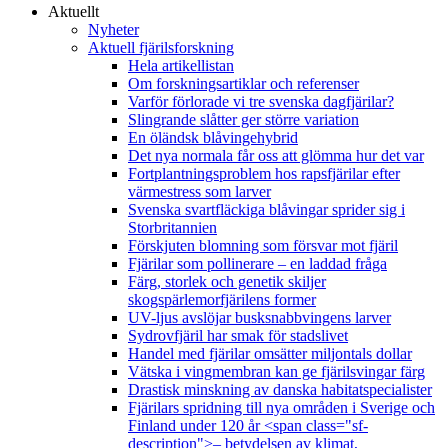
Aktuellt
Nyheter
Aktuell fjärilsforskning
Hela artikellistan
Om forskningsartiklar och referenser
Varför förlorade vi tre svenska dagfjärilar?
Slingrande slåtter ger större variation
En öländsk blåvingehybrid
Det nya normala får oss att glömma hur det var
Fortplantningsproblem hos rapsfjärilar efter
värmestress som larver
Svenska svartfläckiga blåvingar sprider sig i
Storbritannien
Förskjuten blomning som försvar mot fjäril
Fjärilar som pollinerare – en laddad fråga
Färg, storlek och genetik skiljer
skogspärlemorfjärilens former
UV-ljus avslöjar busksnabbvingens larver
Sydrovfjäril har smak för stadslivet
Handel med fjärilar omsätter miljontals dollar
Vätska i vingmembran kan ge fjärilsvingar färg
Drastisk minskning av danska habitatspecialister
Fjärilars spridning till nya områden i Sverige och
Finland under 120 år <span class="sf-
description">– betydelsen av klimat,