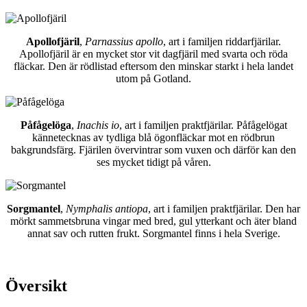
Apollofjäril
,
Parnassius apollo
, art i familjen riddarfjärilar.
Apollofjäril är en mycket stor vit dagfjäril med svarta och röda
fläckar. Den är rödlistad eftersom den minskar starkt i hela landet
utom på Gotland.
Påfågelöga
,
Inachis io
, art i familjen praktfjärilar. Påfågelögat
kännetecknas av tydliga blå ögonfläckar mot en rödbrun
bakgrundsfärg. Fjärilen övervintrar som vuxen och därför kan den
ses mycket tidigt på våren.
Sorgmantel
,
Nymphalis antiopa
, art i familjen praktfjärilar. Den har
mörkt sammetsbruna vingar med bred, gul ytterkant och äter bland
annat sav och rutten frukt. Sorgmantel finns i hela Sverige.
Översikt