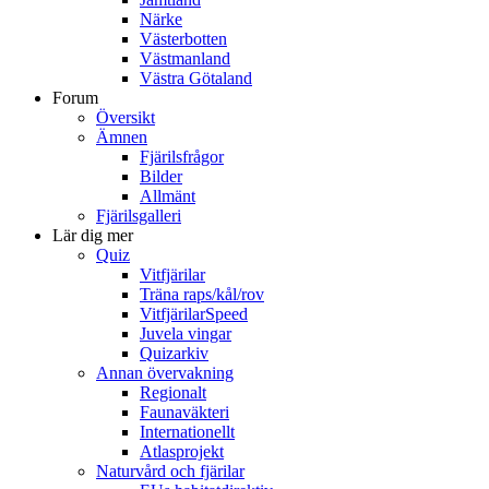
Närke
Västerbotten
Västmanland
Västra Götaland
Forum
Översikt
Ämnen
Fjärilsfrågor
Bilder
Allmänt
Fjärilsgalleri
Lär dig mer
Quiz
Vitfjärilar
Träna raps/kål/rov
VitfjärilarSpeed
Juvela vingar
Quizarkiv
Annan övervakning
Regionalt
Faunaväkteri
Internationellt
Atlasprojekt
Naturvård och fjärilar