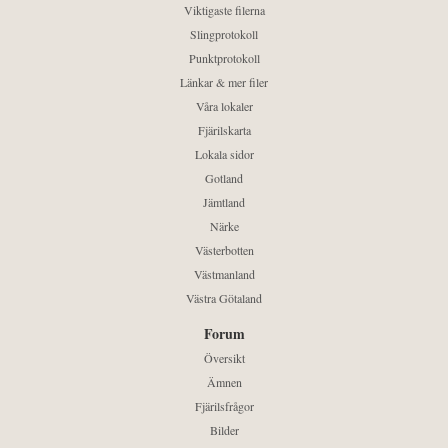
Viktigaste filerna
Slingprotokoll
Punktprotokoll
Länkar & mer filer
Våra lokaler
Fjärilskarta
Lokala sidor
Gotland
Jämtland
Närke
Västerbotten
Västmanland
Västra Götaland
Forum
Översikt
Ämnen
Fjärilsfrågor
Bilder