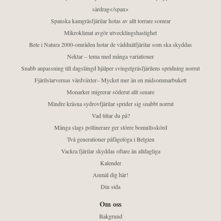
särdrag</span>
Spanska kamgräsfjärilar hotas av allt torrare somrar
Mikroklimat avgör utvecklingshastighet
Bete i Natura 2000-områden hotar de väddnätfjärilar som ska skyddas
Nektar – tema med många variationer
Snabb anpassning till dagslängd hjälper svingelgräsfjärilens spridning norrut
Fjärilslarvernas värdväxter– Mycket mer än en midsommarbukett
Monarker migrerar söderut allt senare
Mindre kräsna sydrovfjärilar sprider sig snabbt norrut
Vad tittar du på?
Många slags pollinerare ger större bomullsskörd
Två generationer påfågelöga i Belgien
Vackra fjärilar skyddas oftare än alldagliga
Kalender
Anmäl dig här!
Din sida
Om oss
Bakgrund