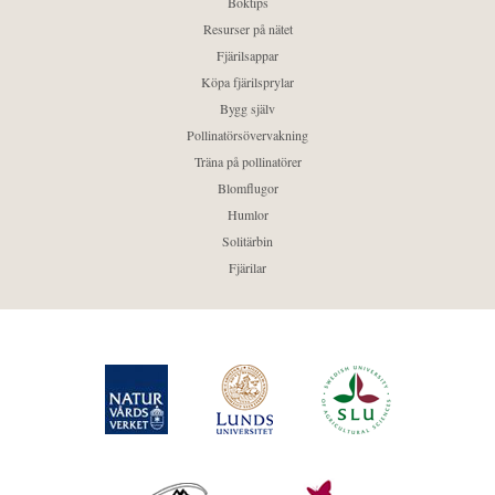
Boktips
Resurser på nätet
Fjärilsappar
Köpa fjärilsprylar
Bygg själv
Pollinatörsövervakning
Träna på pollinatörer
Blomflugor
Humlor
Solitärbin
Fjärilar