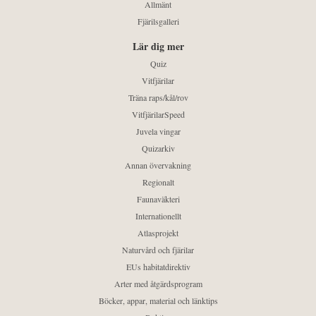
Allmänt
Fjärilsgalleri
Lär dig mer
Quiz
Vitfjärilar
Träna raps/kål/rov
VitfjärilarSpeed
Juvela vingar
Quizarkiv
Annan övervakning
Regionalt
Faunaväkteri
Internationellt
Atlasprojekt
Naturvård och fjärilar
EUs habitatdirektiv
Arter med åtgärdsprogram
Böcker, appar, material och länktips