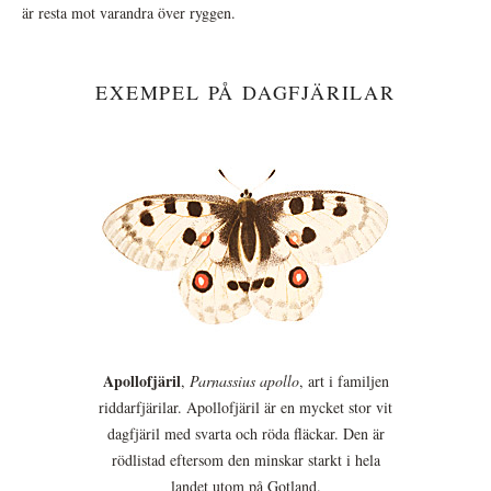
är resta mot varandra över ryggen.
EXEMPEL PÅ DAGFJÄRILAR
Apollofjäril
,
Parnassius apollo
, art i familjen
riddarfjärilar. Apollofjäril är en mycket stor vit
dagfjäril med svarta och röda fläckar. Den är
rödlistad eftersom den minskar starkt i hela
landet utom på Gotland.