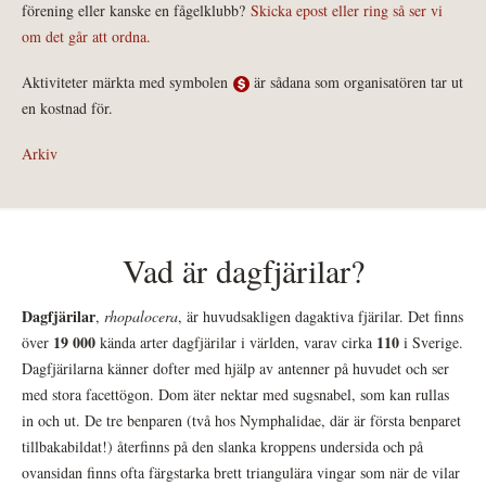
förening eller kanske en fågelklubb?
Skicka epost eller ring så ser vi
om det går att ordna.
Aktiviteter märkta med symbolen
är sådana som organisatören tar ut
en kostnad för.
Arkiv
Vad är dagfjärilar?
Dagfjärilar
,
rhopalocera
, är huvudsakligen dagaktiva fjärilar. Det finns
19 000
110
över
kända arter dagfjärilar i världen, varav cirka
i Sverige.
Dagfjärilarna känner dofter med hjälp av antenner på huvudet och ser
med stora facettögon. Dom äter nektar med sugsnabel, som kan rullas
in och ut. De tre benparen (två hos Nymphalidae, där är första benparet
tillbakabildat!) återfinns på den slanka kroppens undersida och på
ovansidan finns ofta färgstarka brett triangulära vingar som när de vilar