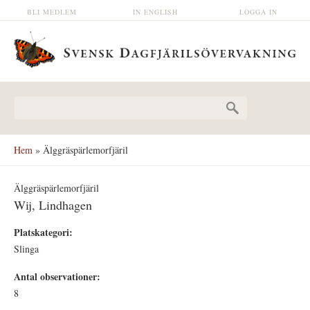
Hoppa till huvudinnehåll
BLI MEDLEM
IN ENGLISH
LOGGA IN
Sökformulär
Hem
» Älggräspärlemorfjäril
Älggräspärlemorfjäril
Wij, Lindhagen
Platskategori:
Slinga
Antal observationer:
8