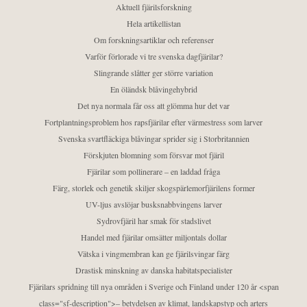
Aktuell fjärilsforskning
Hela artikellistan
Om forskningsartiklar och referenser
Varför förlorade vi tre svenska dagfjärilar?
Slingrande slåtter ger större variation
En öländsk blåvingehybrid
Det nya normala får oss att glömma hur det var
Fortplantningsproblem hos rapsfjärilar efter värmestress som larver
Svenska svartfläckiga blåvingar sprider sig i Storbritannien
Förskjuten blomning som försvar mot fjäril
Fjärilar som pollinerare – en laddad fråga
Färg, storlek och genetik skiljer skogspärlemorfjärilens former
UV-ljus avslöjar busksnabbvingens larver
Sydrovfjäril har smak för stadslivet
Handel med fjärilar omsätter miljontals dollar
Vätska i vingmembran kan ge fjärilsvingar färg
Drastisk minskning av danska habitatspecialister
Fjärilars spridning till nya områden i Sverige och Finland under 120 år <span
class="sf-description">– betydelsen av klimat, landskapstyp och arters