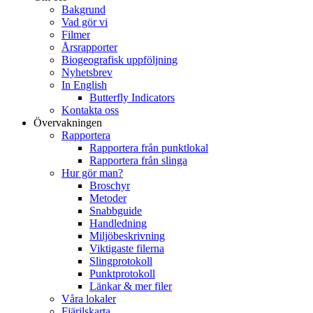
Bakgrund
Vad gör vi
Filmer
Årsrapporter
Biogeografisk uppföljning
Nyhetsbrev
In English
Butterfly Indicators
Kontakta oss
Övervakningen
Rapportera
Rapportera från punktlokal
Rapportera från slinga
Hur gör man?
Broschyr
Metoder
Snabbguide
Handledning
Miljöbeskrivning
Viktigaste filerna
Slingprotokoll
Punktprotokoll
Länkar & mer filer
Våra lokaler
Fjärilskarta