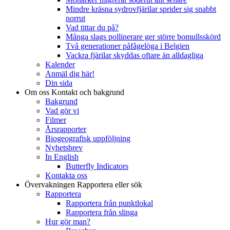
Mindre kräsna sydrovfjärilar sprider sig snabbt
norrut
Vad tittar du på?
Många slags pollinerare ger större bomullsskörd
Två generationer påfågelöga i Belgien
Vackra fjärilar skyddas oftare än alldagliga
Kalender
Anmäl dig här!
Din sida
Om oss
Kontakt och bakgrund
Bakgrund
Vad gör vi
Filmer
Årsrapporter
Biogeografisk uppföljning
Nyhetsbrev
In English
Butterfly Indicators
Kontakta oss
Övervakningen
Rapportera eller sök
Rapportera
Rapportera från punktlokal
Rapportera från slinga
Hur gör man?