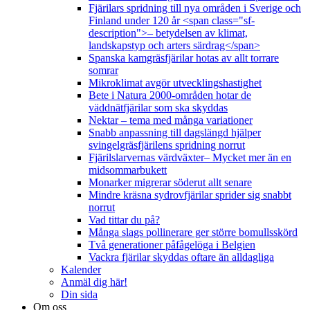
Fjärilars spridning till nya områden i Sverige och
Finland under 120 år <span class="sf-
description">– betydelsen av klimat,
landskapstyp och arters särdrag</span>
Spanska kamgräsfjärilar hotas av allt torrare
somrar
Mikroklimat avgör utvecklingshastighet
Bete i Natura 2000-områden hotar de
väddnätfjärilar som ska skyddas
Nektar – tema med många variationer
Snabb anpassning till dagslängd hjälper
svingelgräsfjärilens spridning norrut
Fjärilslarvernas värdväxter– Mycket mer än en
midsommarbukett
Monarker migrerar söderut allt senare
Mindre kräsna sydrovfjärilar sprider sig snabbt
norrut
Vad tittar du på?
Många slags pollinerare ger större bomullsskörd
Två generationer påfågelöga i Belgien
Vackra fjärilar skyddas oftare än alldagliga
Kalender
Anmäl dig här!
Din sida
Om oss