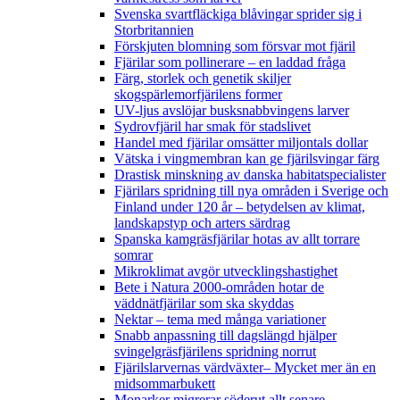
Svenska svartfläckiga blåvingar sprider sig i
Storbritannien
Förskjuten blomning som försvar mot fjäril
Fjärilar som pollinerare – en laddad fråga
Färg, storlek och genetik skiljer
skogspärlemorfjärilens former
UV-ljus avslöjar busksnabbvingens larver
Sydrovfjäril har smak för stadslivet
Handel med fjärilar omsätter miljontals dollar
Vätska i vingmembran kan ge fjärilsvingar färg
Drastisk minskning av danska habitatspecialister
Fjärilars spridning till nya områden i Sverige och
Finland under 120 år
– betydelsen av klimat,
landskapstyp och arters särdrag
Spanska kamgräsfjärilar hotas av allt torrare
somrar
Mikroklimat avgör utvecklingshastighet
Bete i Natura 2000-områden hotar de
väddnätfjärilar som ska skyddas
Nektar – tema med många variationer
Snabb anpassning till dagslängd hjälper
svingelgräsfjärilens spridning norrut
Fjärilslarvernas värdväxter– Mycket mer än en
midsommarbukett
Monarker migrerar söderut allt senare