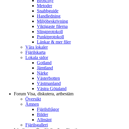
Broschyr
Metoder
Snabbguide
Handledning
Miljöbeskrivning
Viktigaste filerna
Slingprotokoll
Punktprotokoll
Länkar & mer filer
Våra lokaler
Fjärilskarta
Lokala sidor
Gotland
Jämtland
Närke
Västerbotten
Västmanland
Västra Götaland
Forum
Visa, diskutera, artbestäm
Översikt
Ämnen
Fjärilsfrågor
Bilder
Allmänt
Fjärilsgalleri