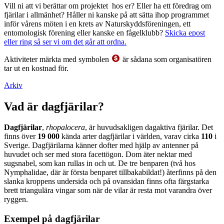
Vill ni att vi berättar om projektet hos er? Eller ha ett föredrag om
fjärilar i allmänhet? Håller ni kanske på att sätta ihop programmet
inför vårens möten i en krets av Naturskyddsföreningen, ett
entomologisk förening eller kanske en fågelklubb?
Skicka epost
eller ring så ser vi om det går att ordna.
Aktiviteter märkta med symbolen
är sådana som organisatören
tar ut en kostnad för.
Arkiv
Vad är dagfjärilar?
Dagfjärilar
,
rhopalocera
, är huvudsakligen dagaktiva fjärilar. Det
finns över
19 000
kända arter dagfjärilar i världen, varav cirka
110
i
Sverige. Dagfjärilarna känner dofter med hjälp av antenner på
huvudet och ser med stora facettögon. Dom äter nektar med
sugsnabel, som kan rullas in och ut. De tre benparen (två hos
Nymphalidae, där är första benparet tillbakabildat!) återfinns på den
slanka kroppens undersida och på ovansidan finns ofta färgstarka
brett triangulära vingar som när de vilar är resta mot varandra över
ryggen.
Exempel på dagfjärilar