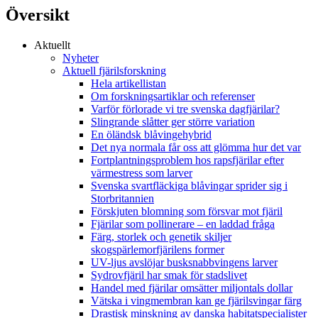
Översikt
Aktuellt
Nyheter
Aktuell fjärilsforskning
Hela artikellistan
Om forskningsartiklar och referenser
Varför förlorade vi tre svenska dagfjärilar?
Slingrande slåtter ger större variation
En öländsk blåvingehybrid
Det nya normala får oss att glömma hur det var
Fortplantningsproblem hos rapsfjärilar efter
värmestress som larver
Svenska svartfläckiga blåvingar sprider sig i
Storbritannien
Förskjuten blomning som försvar mot fjäril
Fjärilar som pollinerare – en laddad fråga
Färg, storlek och genetik skiljer
skogspärlemorfjärilens former
UV-ljus avslöjar busksnabbvingens larver
Sydrovfjäril har smak för stadslivet
Handel med fjärilar omsätter miljontals dollar
Vätska i vingmembran kan ge fjärilsvingar färg
Drastisk minskning av danska habitatspecialister