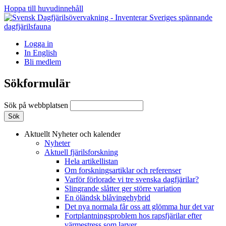
Hoppa till huvudinnehåll
Logga in
In English
Bli medlem
Sökformulär
Sök på webbplatsen
Aktuellt
Nyheter och kalender
Nyheter
Aktuell fjärilsforskning
Hela artikellistan
Om forskningsartiklar och referenser
Varför förlorade vi tre svenska dagfjärilar?
Slingrande slåtter ger större variation
En öländsk blåvingehybrid
Det nya normala får oss att glömma hur det var
Fortplantningsproblem hos rapsfjärilar efter
värmestress som larver