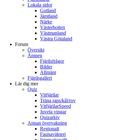
Lokala sidor
Gotland
Jämtland
Närke
Västerbotten
Västmanland
Västra Götaland
Forum
Översikt
Ämnen
Fjärilsfrågor
Bilder
Allmänt
Fjärilsgalleri
Lär dig mer
Quiz
Vitfjärilar
Träna raps/kål/rov
VitfjärilarSpeed
Juvela vingar
Quizarkiv
Annan övervakning
Regionalt
Faunaväkteri
Internationellt