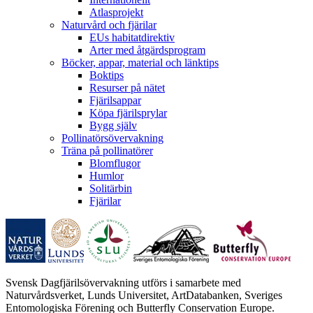
Atlasprojekt
Naturvård och fjärilar
EUs habitatdirektiv
Arter med åtgärdsprogram
Böcker, appar, material och länktips
Boktips
Resurser på nätet
Fjärilsappar
Köpa fjärilsprylar
Bygg själv
Pollinatörsövervakning
Träna på pollinatörer
Blomflugor
Humlor
Solitärbin
Fjärilar
Svensk Dagfjärilsövervakning utförs i samarbete med
Naturvårdsverket, Lunds Universitet, ArtDatabanken, Sveriges
Entomologiska Förening och Butterfly Conservation Europe.