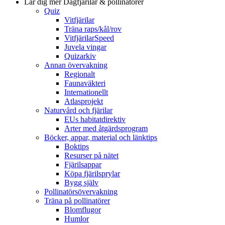
Lär dig mer
Dagfjärilar & pollinatörer
Quiz
Vitfjärilar
Träna raps/kål/rov
VitfjärilarSpeed
Juvela vingar
Quizarkiv
Annan övervakning
Regionalt
Faunaväkteri
Internationellt
Atlasprojekt
Naturvård och fjärilar
EUs habitatdirektiv
Arter med åtgärdsprogram
Böcker, appar, material och länktips
Boktips
Resurser på nätet
Fjärilsappar
Köpa fjärilsprylar
Bygg själv
Pollinatörsövervakning
Träna på pollinatörer
Blomflugor
Humlor