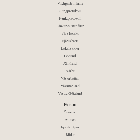
Viktigaste filerna
Slingprotokoll
Punktprotokoll
Länkar & mer filer
Våra lokaler
Fjärilskarta
Lokala sidor
Gotland
Jämtland
Närke
Västerbotten
Västmanland
Västra Götaland
Forum
Översikt
Ämnen
Fjärilsfrågor
Bilder