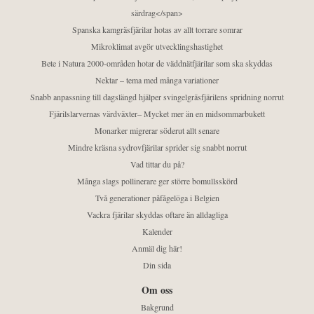
särdrag</span>
Spanska kamgräsfjärilar hotas av allt torrare somrar
Mikroklimat avgör utvecklingshastighet
Bete i Natura 2000-områden hotar de väddnätfjärilar som ska skyddas
Nektar – tema med många variationer
Snabb anpassning till dagslängd hjälper svingelgräsfjärilens spridning norrut
Fjärilslarvernas värdväxter– Mycket mer än en midsommarbukett
Monarker migrerar söderut allt senare
Mindre kräsna sydrovfjärilar sprider sig snabbt norrut
Vad tittar du på?
Många slags pollinerare ger större bomullsskörd
Två generationer påfågelöga i Belgien
Vackra fjärilar skyddas oftare än alldagliga
Kalender
Anmäl dig här!
Din sida
Om oss
Bakgrund