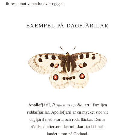
är resta mot varandra över ryggen.
EXEMPEL PÅ DAGFJÄRILAR
Apollofjäril
,
Parnassius apollo
, art i familjen
riddarfjärilar. Apollofjäril är en mycket stor vit
dagfjäril med svarta och röda fläckar. Den är
rödlistad eftersom den minskar starkt i hela
landet utom på Gotland.