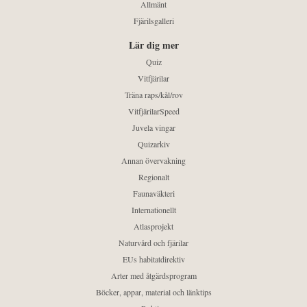
Allmänt
Fjärilsgalleri
Lär dig mer
Quiz
Vitfjärilar
Träna raps/kål/rov
VitfjärilarSpeed
Juvela vingar
Quizarkiv
Annan övervakning
Regionalt
Faunaväkteri
Internationellt
Atlasprojekt
Naturvård och fjärilar
EUs habitatdirektiv
Arter med åtgärdsprogram
Böcker, appar, material och länktips