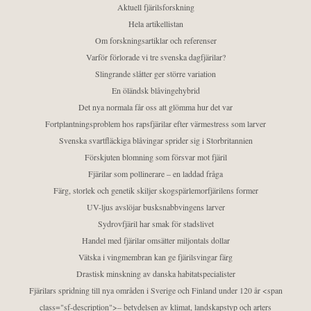
Aktuell fjärilsforskning
Hela artikellistan
Om forskningsartiklar och referenser
Varför förlorade vi tre svenska dagfjärilar?
Slingrande slåtter ger större variation
En öländsk blåvingehybrid
Det nya normala får oss att glömma hur det var
Fortplantningsproblem hos rapsfjärilar efter värmestress som larver
Svenska svartfläckiga blåvingar sprider sig i Storbritannien
Förskjuten blomning som försvar mot fjäril
Fjärilar som pollinerare – en laddad fråga
Färg, storlek och genetik skiljer skogspärlemorfjärilens former
UV-ljus avslöjar busksnabbvingens larver
Sydrovfjäril har smak för stadslivet
Handel med fjärilar omsätter miljontals dollar
Vätska i vingmembran kan ge fjärilsvingar färg
Drastisk minskning av danska habitatspecialister
Fjärilars spridning till nya områden i Sverige och Finland under 120 år <span
class="sf-description">– betydelsen av klimat, landskapstyp och arters