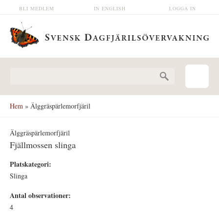
Hoppa till huvudinnehåll
BLI MEDLEM
IN ENGLISH
LOGGA IN
Sökformulär
Hem
» Älggräspärlemorfjäril
Älggräspärlemorfjäril
Fjällmossen slinga
Platskategori:
Slinga
Antal observationer:
4