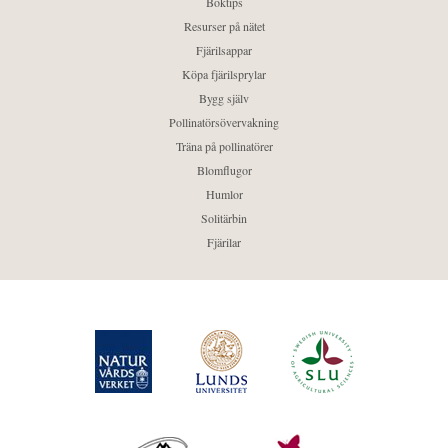
Boktips
Resurser på nätet
Fjärilsappar
Köpa fjärilsprylar
Bygg själv
Pollinatörsövervakning
Träna på pollinatörer
Blomflugor
Humlor
Solitärbin
Fjärilar