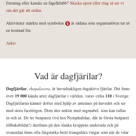
förening eller kanske en fågelklubb?
Skicka epost eller ring så ser vi
om det går att ordna.
Aktiviteter märkta med symbolen
är sådana som organisatören tar ut
en kostnad för.
Arkiv
Vad är dagfjärilar?
Dagfjärilar
,
rhopalocera
, är huvudsakligen dagaktiva fjärilar. Det finns
19 000
110
över
kända arter dagfjärilar i världen, varav cirka
i Sverige.
Dagfjärilarna känner dofter med hjälp av antenner på huvudet och ser
med stora facettögon. Dom äter nektar med sugsnabel, som kan rullas
in och ut. De tre benparen (två hos Nymphalidae, där är första benparet
tillbakabildat!) återfinns på den slanka kroppens undersida och på
ovansidan finns ofta färgstarka brett triangulära vingar som när de vilar