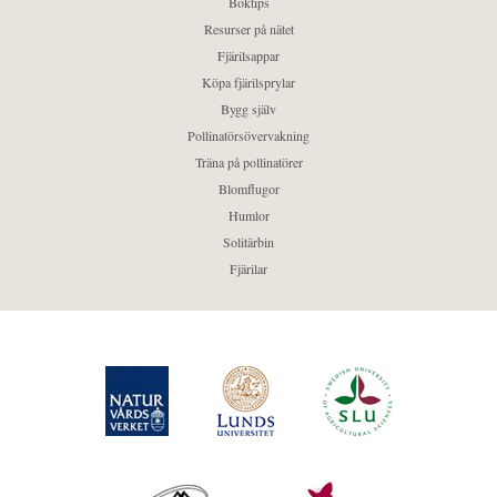
Boktips
Resurser på nätet
Fjärilsappar
Köpa fjärilsprylar
Bygg själv
Pollinatörsövervakning
Träna på pollinatörer
Blomflugor
Humlor
Solitärbin
Fjärilar