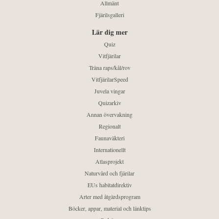
Allmänt
Fjärilsgalleri
Lär dig mer
Quiz
Vitfjärilar
Träna raps/kål/rov
VitfjärilarSpeed
Juvela vingar
Quizarkiv
Annan övervakning
Regionalt
Faunaväkteri
Internationellt
Atlasprojekt
Naturvård och fjärilar
EUs habitatdirektiv
Arter med åtgärdsprogram
Böcker, appar, material och länktips