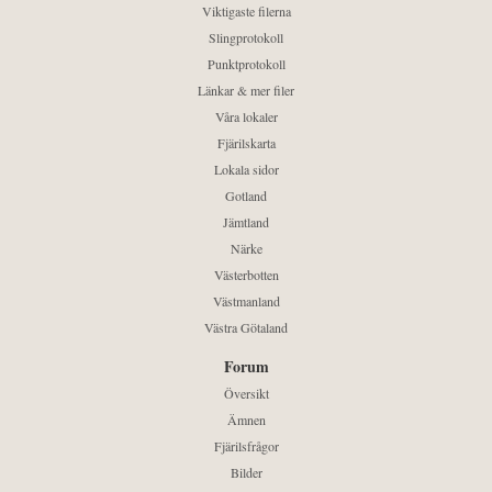
Viktigaste filerna
Slingprotokoll
Punktprotokoll
Länkar & mer filer
Våra lokaler
Fjärilskarta
Lokala sidor
Gotland
Jämtland
Närke
Västerbotten
Västmanland
Västra Götaland
Forum
Översikt
Ämnen
Fjärilsfrågor
Bilder