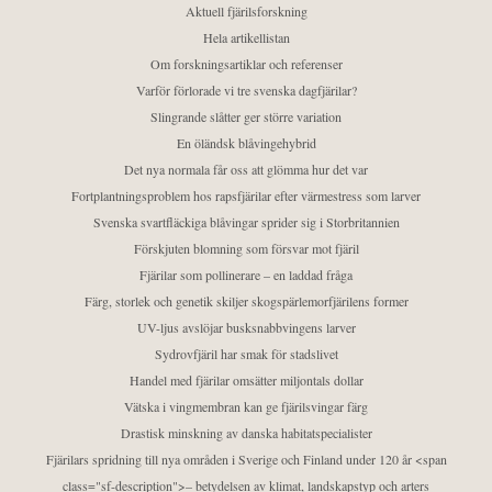
Aktuell fjärilsforskning
Hela artikellistan
Om forskningsartiklar och referenser
Varför förlorade vi tre svenska dagfjärilar?
Slingrande slåtter ger större variation
En öländsk blåvingehybrid
Det nya normala får oss att glömma hur det var
Fortplantningsproblem hos rapsfjärilar efter värmestress som larver
Svenska svartfläckiga blåvingar sprider sig i Storbritannien
Förskjuten blomning som försvar mot fjäril
Fjärilar som pollinerare – en laddad fråga
Färg, storlek och genetik skiljer skogspärlemorfjärilens former
UV-ljus avslöjar busksnabbvingens larver
Sydrovfjäril har smak för stadslivet
Handel med fjärilar omsätter miljontals dollar
Vätska i vingmembran kan ge fjärilsvingar färg
Drastisk minskning av danska habitatspecialister
Fjärilars spridning till nya områden i Sverige och Finland under 120 år <span
class="sf-description">– betydelsen av klimat, landskapstyp och arters