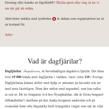
förening eller kanske en fågelklubb?
Skicka epost eller ring så ser vi
om det går att ordna.
Aktiviteter märkta med symbolen
är sådana som organisatören tar ut
en kostnad för.
Arkiv
Vad är dagfjärilar?
Dagfjärilar
,
rhopalocera
, är huvudsakligen dagaktiva fjärilar. Det finns
19 000
110
över
kända arter dagfjärilar i världen, varav cirka
i Sverige.
Dagfjärilarna känner dofter med hjälp av antenner på huvudet och ser
med stora facettögon. Dom äter nektar med sugsnabel, som kan rullas
in och ut. De tre benparen (två hos Nymphalidae, där är första benparet
tillbakabildat!) återfinns på den slanka kroppens undersida och på
ovansidan finns ofta färgstarka brett triangulära vingar som när de vilar