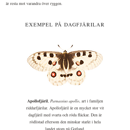
är resta mot varandra över ryggen.
EXEMPEL PÅ DAGFJÄRILAR
Apollofjäril
,
Parnassius apollo
, art i familjen
riddarfjärilar. Apollofjäril är en mycket stor vit
dagfjäril med svarta och röda fläckar. Den är
rödlistad eftersom den minskar starkt i hela
landet utom på Gotland.