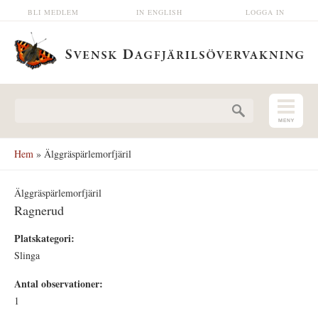
Hoppa till huvudinnehåll
BLI MEDLEM
IN ENGLISH
LOGGA IN
Sökformulär
Hem
» Älggräspärlemorfjäril
Älggräspärlemorfjäril
Ragnerud
Platskategori:
Slinga
Antal observationer:
1