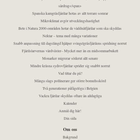
särdrag</span>
Spanska kamgräsfjärilar hotas av allt torrare somrar
Mikroklimat avgör utvecklingshastighet
Bete i Natura 2000-områden hotar de väddnätfjärilar som ska skyddas
Nektar – tema med många variationer
Snabb anpassning till dagslängd hjälper svingelgräsfjärilens spridning norrut
Fjärilslarvernas värdväxter– Mycket mer än en midsommarbukett
Monarker migrerar söderut allt senare
Mindre kräsna sydrovfjärilar sprider sig snabbt norrut
Vad tittar du på?
Många slags pollinerare ger större bomullsskörd
Två generationer påfågelöga i Belgien
Vackra fjärilar skyddas oftare än alldagliga
Kalender
Anmäl dig här!
Din sida
Om oss
Bakgrund