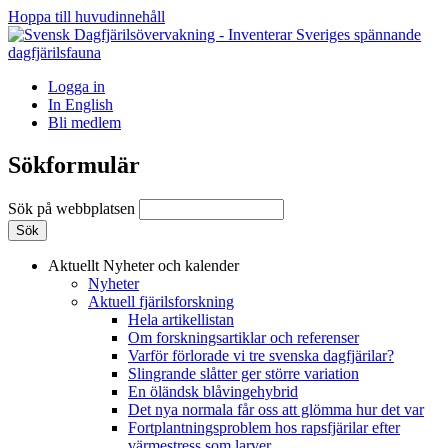
Hoppa till huvudinnehåll
Logga in
In English
Bli medlem
Sökformulär
Sök på webbplatsen
Aktuellt
Nyheter och kalender
Nyheter
Aktuell fjärilsforskning
Hela artikellistan
Om forskningsartiklar och referenser
Varför förlorade vi tre svenska dagfjärilar?
Slingrande slåtter ger större variation
En öländsk blåvingehybrid
Det nya normala får oss att glömma hur det var
Fortplantningsproblem hos rapsfjärilar efter
värmestress som larver