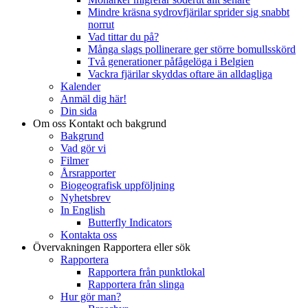
Mindre kräsna sydrovfjärilar sprider sig snabbt
norrut
Vad tittar du på?
Många slags pollinerare ger större bomullsskörd
Två generationer påfågelöga i Belgien
Vackra fjärilar skyddas oftare än alldagliga
Kalender
Anmäl dig här!
Din sida
Om oss
Kontakt och bakgrund
Bakgrund
Vad gör vi
Filmer
Årsrapporter
Biogeografisk uppföljning
Nyhetsbrev
In English
Butterfly Indicators
Kontakta oss
Övervakningen
Rapportera eller sök
Rapportera
Rapportera från punktlokal
Rapportera från slinga
Hur gör man?