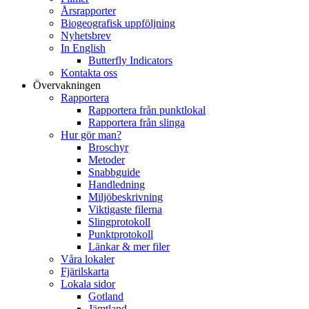
Årsrapporter
Biogeografisk uppföljning
Nyhetsbrev
In English
Butterfly Indicators
Kontakta oss
Övervakningen
Rapportera
Rapportera från punktlokal
Rapportera från slinga
Hur gör man?
Broschyr
Metoder
Snabbguide
Handledning
Miljöbeskrivning
Viktigaste filerna
Slingprotokoll
Punktprotokoll
Länkar & mer filer
Våra lokaler
Fjärilskarta
Lokala sidor
Gotland
Jämtland