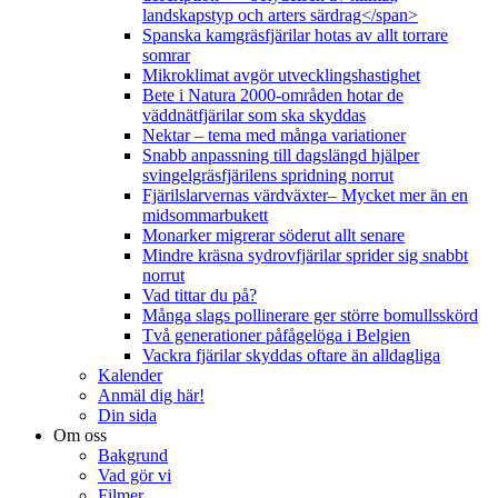
landskapstyp och arters särdrag</span>
Spanska kamgräsfjärilar hotas av allt torrare
somrar
Mikroklimat avgör utvecklingshastighet
Bete i Natura 2000-områden hotar de
väddnätfjärilar som ska skyddas
Nektar – tema med många variationer
Snabb anpassning till dagslängd hjälper
svingelgräsfjärilens spridning norrut
Fjärilslarvernas värdväxter– Mycket mer än en
midsommarbukett
Monarker migrerar söderut allt senare
Mindre kräsna sydrovfjärilar sprider sig snabbt
norrut
Vad tittar du på?
Många slags pollinerare ger större bomullsskörd
Två generationer påfågelöga i Belgien
Vackra fjärilar skyddas oftare än alldagliga
Kalender
Anmäl dig här!
Din sida
Om oss
Bakgrund
Vad gör vi
Filmer