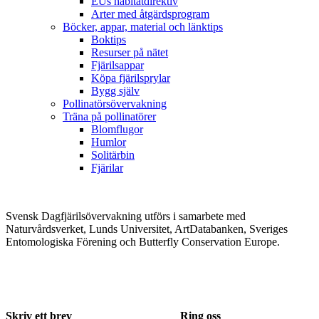
EUs habitatdirektiv
Arter med åtgärdsprogram
Böcker, appar, material och länktips
Boktips
Resurser på nätet
Fjärilsappar
Köpa fjärilsprylar
Bygg själv
Pollinatörsövervakning
Träna på pollinatörer
Blomflugor
Humlor
Solitärbin
Fjärilar
Svensk Dagfjärilsövervakning utförs i samarbete med
Naturvårdsverket, Lunds Universitet, ArtDatabanken, Sveriges
Entomologiska Förening och Butterfly Conservation Europe.
Skriv ett brev
Ring oss