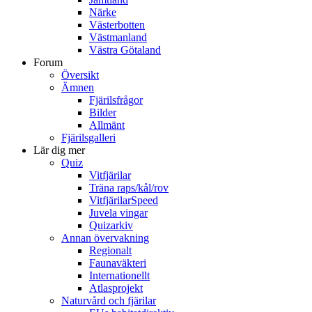
Närke
Västerbotten
Västmanland
Västra Götaland
Forum
Översikt
Ämnen
Fjärilsfrågor
Bilder
Allmänt
Fjärilsgalleri
Lär dig mer
Quiz
Vitfjärilar
Träna raps/kål/rov
VitfjärilarSpeed
Juvela vingar
Quizarkiv
Annan övervakning
Regionalt
Faunaväkteri
Internationellt
Atlasprojekt
Naturvård och fjärilar