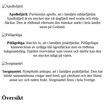
Apollofjäril
,
Parnassius apollo
, art i familjen riddarfjärilar.
Apollofjäril är en mycket stor vit dagfjäril med svarta och röda
fläckar. Den är rödlistad eftersom den minskar starkt i hela landet
utom på Gotland.
Påfågelöga
,
Inachis io
, art i familjen praktfjärilar. Påfågelögat
kännetecknas av tydliga blå ögonfläckar mot en rödbrun
bakgrundsfärg. Fjärilen övervintrar som vuxen och därför kan den
ses mycket tidigt på våren.
Sorgmantel
,
Nymphalis antiopa
, art i familjen praktfjärilar. Den har
mörkt sammetsbruna vingar med bred, gul ytterkant och äter bland
annat sav och rutten frukt. Sorgmantel finns i hela Sverige.
Översikt