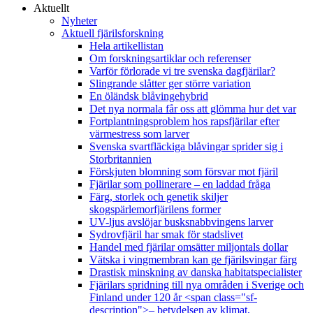
Aktuellt
Nyheter
Aktuell fjärilsforskning
Hela artikellistan
Om forskningsartiklar och referenser
Varför förlorade vi tre svenska dagfjärilar?
Slingrande slåtter ger större variation
En öländsk blåvingehybrid
Det nya normala får oss att glömma hur det var
Fortplantningsproblem hos rapsfjärilar efter
värmestress som larver
Svenska svartfläckiga blåvingar sprider sig i
Storbritannien
Förskjuten blomning som försvar mot fjäril
Fjärilar som pollinerare – en laddad fråga
Färg, storlek och genetik skiljer
skogspärlemorfjärilens former
UV-ljus avslöjar busksnabbvingens larver
Sydrovfjäril har smak för stadslivet
Handel med fjärilar omsätter miljontals dollar
Vätska i vingmembran kan ge fjärilsvingar färg
Drastisk minskning av danska habitatspecialister
Fjärilars spridning till nya områden i Sverige och
Finland under 120 år <span class="sf-
description">– betydelsen av klimat,