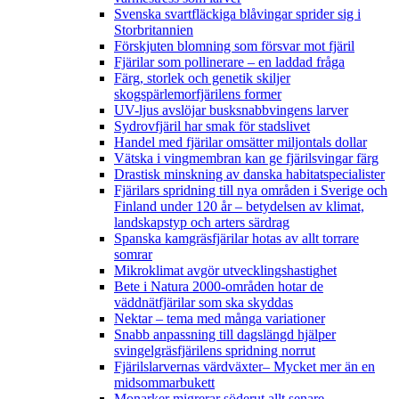
Svenska svartfläckiga blåvingar sprider sig i
Storbritannien
Förskjuten blomning som försvar mot fjäril
Fjärilar som pollinerare – en laddad fråga
Färg, storlek och genetik skiljer
skogspärlemorfjärilens former
UV-ljus avslöjar busksnabbvingens larver
Sydrovfjäril har smak för stadslivet
Handel med fjärilar omsätter miljontals dollar
Vätska i vingmembran kan ge fjärilsvingar färg
Drastisk minskning av danska habitatspecialister
Fjärilars spridning till nya områden i Sverige och
Finland under 120 år
– betydelsen av klimat,
landskapstyp och arters särdrag
Spanska kamgräsfjärilar hotas av allt torrare
somrar
Mikroklimat avgör utvecklingshastighet
Bete i Natura 2000-områden hotar de
väddnätfjärilar som ska skyddas
Nektar – tema med många variationer
Snabb anpassning till dagslängd hjälper
svingelgräsfjärilens spridning norrut
Fjärilslarvernas värdväxter– Mycket mer än en
midsommarbukett
Monarker migrerar söderut allt senare