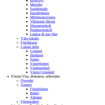
Broschyr
Metoder
Snabbguide
Handledning
Miljöbeskrivning
Viktigaste filerna
Slingprotokoll
Punktprotokoll
Länkar & mer filer
Våra lokaler
Fjärilskarta
Lokala sidor
Gotland
Jämtland
Närke
Västerbotten
Västmanland
Västra Götaland
Forum
Visa, diskutera, artbestäm
Översikt
Ämnen
Fjärilsfrågor
Bilder
Allmänt
Fjärilsgalleri