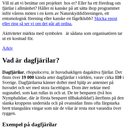
Vill ni att vi berättar om projektet hos er? Eller ha ett föredrag om
fjärilar i allmänhet? Håller ni kanske på att sätta ihop programmet
inför vårens möten i en krets av Naturskyddsföreningen, ett
entomologisk förening eller kanske en fågelklubb?
Skicka epost
eller ring så ser vi om det går att ordna.
Aktiviteter märkta med symbolen
är sådana som organisatören tar
ut en kostnad för.
Arkiv
Vad är dagfjärilar?
Dagfjärilar
,
rhopalocera
, är huvudsakligen dagaktiva fjärilar. Det
finns över
19 000
kända arter dagfjärilar i världen, varav cirka
110
i
Sverige. Dagfjärilarna känner dofter med hjälp av antenner på
huvudet och ser med stora facettögon. Dom äter nektar med
sugsnabel, som kan rullas in och ut. De tre benparen (två hos
Nymphalidae, där är första benparet tillbakabildat!) återfinns på den
slanka kroppens undersida och på ovansidan finns ofta färgstarka
brett triangulära vingar som när de vilar är resta mot varandra över
ryggen.
Exempel på dagfjärilar