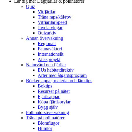
Lär dig mer
Dagfjärilar & pollinatörer
Quiz
Vitfjärilar
Träna raps/kål/rov
VitfjärilarSpeed
Juvela vingar
Quizarkiv
Annan övervakning
Regionalt
Faunaväkteri
Internationellt
Atlasprojekt
Naturvård och fjärilar
EUs habitatdirektiv
Arter med åtgärdsprogram
Böcker, appar, material och länktips
Boktips
Resurser på nätet
Fjärilsappar
Köpa fjärilsprylar
Bygg själv
Pollinatörsövervakning
Träna på pollinatörer
Blomflugor
Humlor