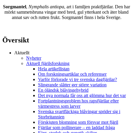
Sorgmantel
,
Nymphalis antiopa
, art i familjen praktfjärilar. Den har
mörkt sammetsbruna vingar med bred, gul ytterkant och äter bland
annat sav och rutten frukt. Sorgmantel finns i hela Sverige.
Översikt
Aktuellt
Nyheter
Aktuell fjärilsforskning
Hela artikellistan
Om forskningsartiklar och referenser
Varför förlorade vi tre svenska dagfjärilar?
Slingrande slåtter ger större variation
En öländsk blåvingehybrid
Det nya normala får oss att glömma hur det var
Fortplantningsproblem hos rapsfjärilar efter
värmestress som larver
Svenska svartfläckiga blåvingar sprider sig i
Storbritannien
Förskjuten blomning som försvar mot fjäril
Fjärilar som pollinerare – en laddad fråga
Färg, storlek och genetik skiljer