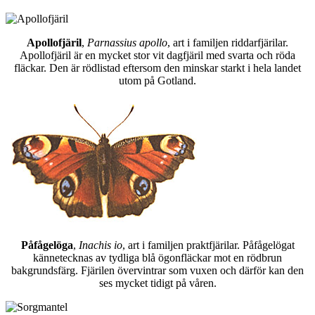
Apollofjäril
,
Parnassius apollo
, art i familjen riddarfjärilar.
Apollofjäril är en mycket stor vit dagfjäril med svarta och röda
fläckar. Den är rödlistad eftersom den minskar starkt i hela landet
utom på Gotland.
Påfågelöga
,
Inachis io
, art i familjen praktfjärilar. Påfågelögat
kännetecknas av tydliga blå ögonfläckar mot en rödbrun
bakgrundsfärg. Fjärilen övervintrar som vuxen och därför kan den
ses mycket tidigt på våren.