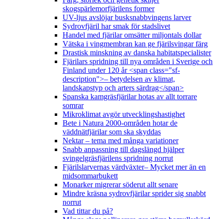
skogspärlemorfjärilens former
UV-ljus avslöjar busksnabbvingens larver
Sydrovfjäril har smak för stadslivet
Handel med fjärilar omsätter miljontals dollar
Vätska i vingmembran kan ge fjärilsvingar färg
Drastisk minskning av danska habitatspecialister
Fjärilars spridning till nya områden i Sverige och
Finland under 120 år <span class="sf-
description">– betydelsen av klimat,
landskapstyp och arters särdrag</span>
Spanska kamgräsfjärilar hotas av allt torrare
somrar
Mikroklimat avgör utvecklingshastighet
Bete i Natura 2000-områden hotar de
väddnätfjärilar som ska skyddas
Nektar – tema med många variationer
Snabb anpassning till dagslängd hjälper
svingelgräsfjärilens spridning norrut
Fjärilslarvernas värdväxter– Mycket mer än en
midsommarbukett
Monarker migrerar söderut allt senare
Mindre kräsna sydrovfjärilar sprider sig snabbt
norrut
Vad tittar du på?