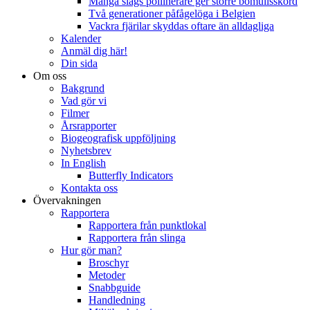
Många slags pollinerare ger större bomullsskörd
Två generationer påfågelöga i Belgien
Vackra fjärilar skyddas oftare än alldagliga
Kalender
Anmäl dig här!
Din sida
Om oss
Bakgrund
Vad gör vi
Filmer
Årsrapporter
Biogeografisk uppföljning
Nyhetsbrev
In English
Butterfly Indicators
Kontakta oss
Övervakningen
Rapportera
Rapportera från punktlokal
Rapportera från slinga
Hur gör man?
Broschyr
Metoder
Snabbguide
Handledning