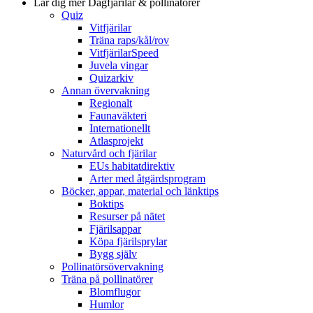
Lär dig mer
Dagfjärilar & pollinatörer
Quiz
Vitfjärilar
Träna raps/kål/rov
VitfjärilarSpeed
Juvela vingar
Quizarkiv
Annan övervakning
Regionalt
Faunaväkteri
Internationellt
Atlasprojekt
Naturvård och fjärilar
EUs habitatdirektiv
Arter med åtgärdsprogram
Böcker, appar, material och länktips
Boktips
Resurser på nätet
Fjärilsappar
Köpa fjärilsprylar
Bygg själv
Pollinatörsövervakning
Träna på pollinatörer
Blomflugor
Humlor