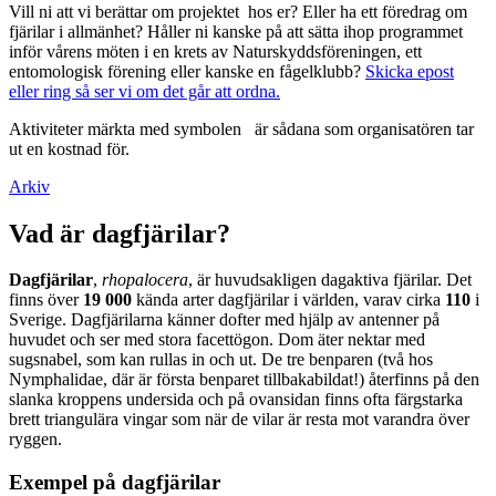
Vill ni att vi berättar om projektet hos er? Eller ha ett föredrag om
fjärilar i allmänhet? Håller ni kanske på att sätta ihop programmet
inför vårens möten i en krets av Naturskyddsföreningen, ett
entomologisk förening eller kanske en fågelklubb?
Skicka epost
eller ring så ser vi om det går att ordna.
Aktiviteter märkta med symbolen
är sådana som organisatören tar
ut en kostnad för.
Arkiv
Vad är dagfjärilar?
Dagfjärilar
,
rhopalocera
, är huvudsakligen dagaktiva fjärilar. Det
finns över
19 000
kända arter dagfjärilar i världen, varav cirka
110
i
Sverige. Dagfjärilarna känner dofter med hjälp av antenner på
huvudet och ser med stora facettögon. Dom äter nektar med
sugsnabel, som kan rullas in och ut. De tre benparen (två hos
Nymphalidae, där är första benparet tillbakabildat!) återfinns på den
slanka kroppens undersida och på ovansidan finns ofta färgstarka
brett triangulära vingar som när de vilar är resta mot varandra över
ryggen.
Exempel på dagfjärilar