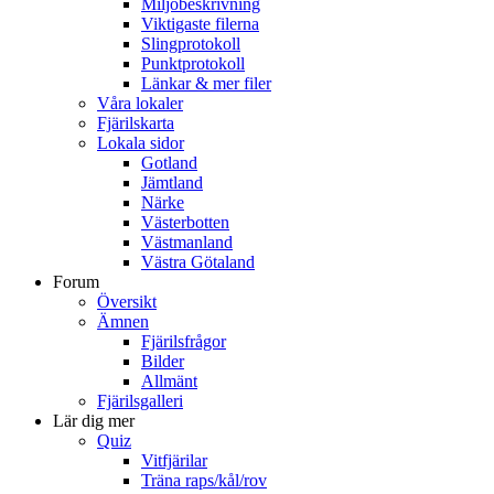
Miljöbeskrivning
Viktigaste filerna
Slingprotokoll
Punktprotokoll
Länkar & mer filer
Våra lokaler
Fjärilskarta
Lokala sidor
Gotland
Jämtland
Närke
Västerbotten
Västmanland
Västra Götaland
Forum
Översikt
Ämnen
Fjärilsfrågor
Bilder
Allmänt
Fjärilsgalleri
Lär dig mer
Quiz
Vitfjärilar
Träna raps/kål/rov