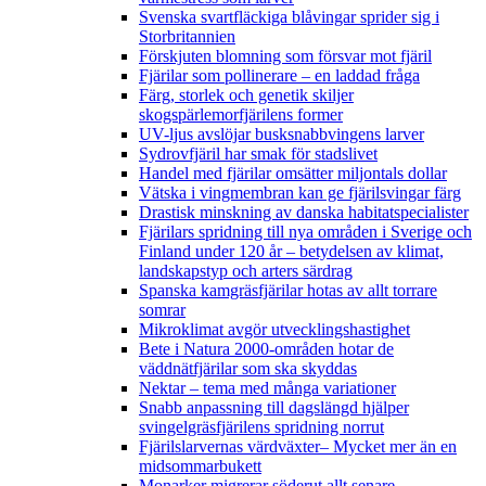
Svenska svartfläckiga blåvingar sprider sig i
Storbritannien
Förskjuten blomning som försvar mot fjäril
Fjärilar som pollinerare – en laddad fråga
Färg, storlek och genetik skiljer
skogspärlemorfjärilens former
UV-ljus avslöjar busksnabbvingens larver
Sydrovfjäril har smak för stadslivet
Handel med fjärilar omsätter miljontals dollar
Vätska i vingmembran kan ge fjärilsvingar färg
Drastisk minskning av danska habitatspecialister
Fjärilars spridning till nya områden i Sverige och
Finland under 120 år
– betydelsen av klimat,
landskapstyp och arters särdrag
Spanska kamgräsfjärilar hotas av allt torrare
somrar
Mikroklimat avgör utvecklingshastighet
Bete i Natura 2000-områden hotar de
väddnätfjärilar som ska skyddas
Nektar – tema med många variationer
Snabb anpassning till dagslängd hjälper
svingelgräsfjärilens spridning norrut
Fjärilslarvernas värdväxter– Mycket mer än en
midsommarbukett
Monarker migrerar söderut allt senare