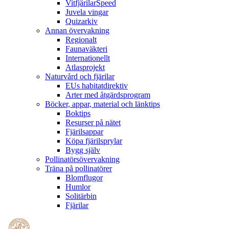
VitfjärilarSpeed
Juvela vingar
Quizarkiv
Annan övervakning
Regionalt
Faunaväkteri
Internationellt
Atlasprojekt
Naturvård och fjärilar
EUs habitatdirektiv
Arter med åtgärdsprogram
Böcker, appar, material och länktips
Boktips
Resurser på nätet
Fjärilsappar
Köpa fjärilsprylar
Bygg själv
Pollinatörsövervakning
Träna på pollinatörer
Blomflugor
Humlor
Solitärbin
Fjärilar