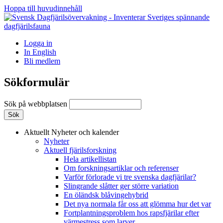
Hoppa till huvudinnehåll
Logga in
In English
Bli medlem
Sökformulär
Sök på webbplatsen
Aktuellt
Nyheter och kalender
Nyheter
Aktuell fjärilsforskning
Hela artikellistan
Om forskningsartiklar och referenser
Varför förlorade vi tre svenska dagfjärilar?
Slingrande slåtter ger större variation
En öländsk blåvingehybrid
Det nya normala får oss att glömma hur det var
Fortplantningsproblem hos rapsfjärilar efter
värmestress som larver