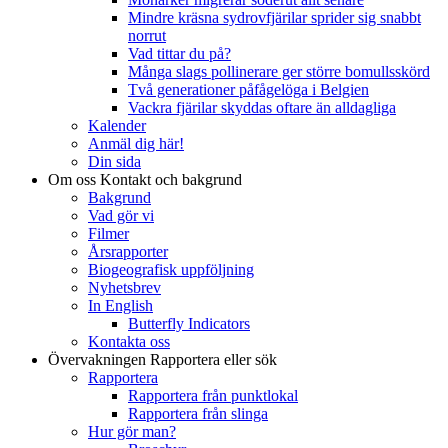
Mindre kräsna sydrovfjärilar sprider sig snabbt
norrut
Vad tittar du på?
Många slags pollinerare ger större bomullsskörd
Två generationer påfågelöga i Belgien
Vackra fjärilar skyddas oftare än alldagliga
Kalender
Anmäl dig här!
Din sida
Om oss
Kontakt och bakgrund
Bakgrund
Vad gör vi
Filmer
Årsrapporter
Biogeografisk uppföljning
Nyhetsbrev
In English
Butterfly Indicators
Kontakta oss
Övervakningen
Rapportera eller sök
Rapportera
Rapportera från punktlokal
Rapportera från slinga
Hur gör man?