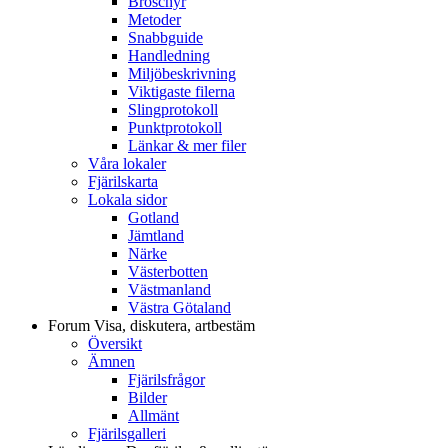
Broschyr
Metoder
Snabbguide
Handledning
Miljöbeskrivning
Viktigaste filerna
Slingprotokoll
Punktprotokoll
Länkar & mer filer
Våra lokaler
Fjärilskarta
Lokala sidor
Gotland
Jämtland
Närke
Västerbotten
Västmanland
Västra Götaland
Forum
Visa, diskutera, artbestäm
Översikt
Ämnen
Fjärilsfrågor
Bilder
Allmänt
Fjärilsgalleri