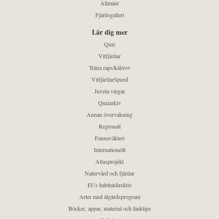
Allmänt
Fjärilsgalleri
Lär dig mer
Quiz
Vitfjärilar
Träna raps/kål/rov
VitfjärilarSpeed
Juvela vingar
Quizarkiv
Annan övervakning
Regionalt
Faunaväkteri
Internationellt
Atlasprojekt
Naturvård och fjärilar
EUs habitatdirektiv
Arter med åtgärdsprogram
Böcker, appar, material och länktips