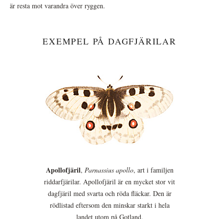
är resta mot varandra över ryggen.
EXEMPEL PÅ DAGFJÄRILAR
Apollofjäril
,
Parnassius apollo
, art i familjen
riddarfjärilar. Apollofjäril är en mycket stor vit
dagfjäril med svarta och röda fläckar. Den är
rödlistad eftersom den minskar starkt i hela
landet utom på Gotland.