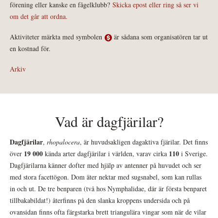
förening eller kanske en fågelklubb?
Skicka epost eller ring så ser vi
om det går att ordna.
Aktiviteter märkta med symbolen
är sådana som organisatören tar ut
en kostnad för.
Arkiv
Vad är dagfjärilar?
Dagfjärilar
,
rhopalocera
, är huvudsakligen dagaktiva fjärilar. Det finns
19 000
110
över
kända arter dagfjärilar i världen, varav cirka
i Sverige.
Dagfjärilarna känner dofter med hjälp av antenner på huvudet och ser
med stora facettögon. Dom äter nektar med sugsnabel, som kan rullas
in och ut. De tre benparen (två hos Nymphalidae, där är första benparet
tillbakabildat!) återfinns på den slanka kroppens undersida och på
ovansidan finns ofta färgstarka brett triangulära vingar som när de vilar