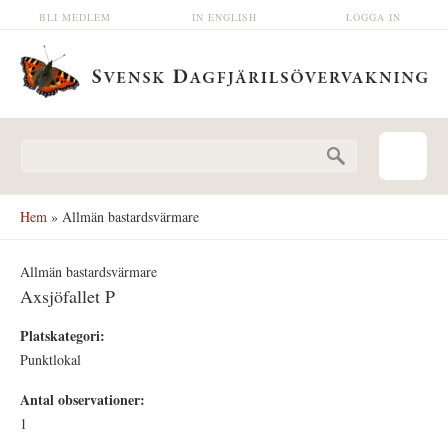
Hoppa till huvudinnehåll
BLI MEDLEM
IN ENGLISH
LOGGA IN
Sökformulär
Hem
» Allmän bastardsvärmare
Allmän bastardsvärmare
Axsjöfallet P
Platskategori:
Punktlokal
Antal observationer:
1