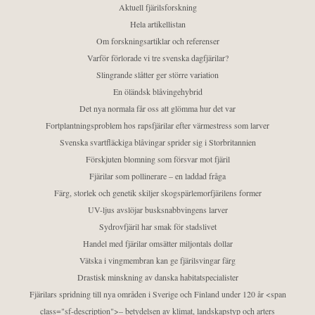
Aktuell fjärilsforskning
Hela artikellistan
Om forskningsartiklar och referenser
Varför förlorade vi tre svenska dagfjärilar?
Slingrande slåtter ger större variation
En öländsk blåvingehybrid
Det nya normala får oss att glömma hur det var
Fortplantningsproblem hos rapsfjärilar efter värmestress som larver
Svenska svartfläckiga blåvingar sprider sig i Storbritannien
Förskjuten blomning som försvar mot fjäril
Fjärilar som pollinerare – en laddad fråga
Färg, storlek och genetik skiljer skogspärlemorfjärilens former
UV-ljus avslöjar busksnabbvingens larver
Sydrovfjäril har smak för stadslivet
Handel med fjärilar omsätter miljontals dollar
Vätska i vingmembran kan ge fjärilsvingar färg
Drastisk minskning av danska habitatspecialister
Fjärilars spridning till nya områden i Sverige och Finland under 120 år <span
class="sf-description">– betydelsen av klimat, landskapstyp och arters