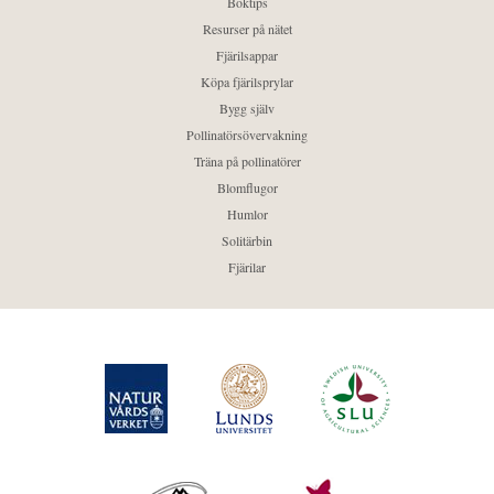
Boktips
Resurser på nätet
Fjärilsappar
Köpa fjärilsprylar
Bygg själv
Pollinatörsövervakning
Träna på pollinatörer
Blomflugor
Humlor
Solitärbin
Fjärilar