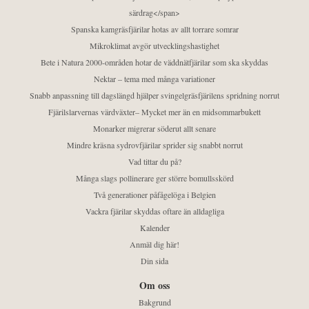
särdrag</span>
Spanska kamgräsfjärilar hotas av allt torrare somrar
Mikroklimat avgör utvecklingshastighet
Bete i Natura 2000-områden hotar de väddnätfjärilar som ska skyddas
Nektar – tema med många variationer
Snabb anpassning till dagslängd hjälper svingelgräsfjärilens spridning norrut
Fjärilslarvernas värdväxter– Mycket mer än en midsommarbukett
Monarker migrerar söderut allt senare
Mindre kräsna sydrovfjärilar sprider sig snabbt norrut
Vad tittar du på?
Många slags pollinerare ger större bomullsskörd
Två generationer påfågelöga i Belgien
Vackra fjärilar skyddas oftare än alldagliga
Kalender
Anmäl dig här!
Din sida
Om oss
Bakgrund