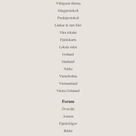
Viktigaste filerna
Slingprotokoll
Punktprotokoll
Länkar & mer filer
Våra lokaler
Fjärilskarta
Lokala sidor
Gotland
Jämtland
Närke
Västerbotten
Västmanland
Västra Götaland
Forum
Översikt
Ämnen
Fjärilsfrågor
Bilder