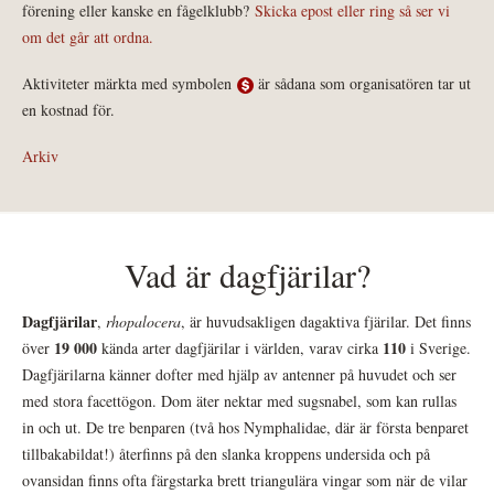
förening eller kanske en fågelklubb?
Skicka epost eller ring så ser vi
om det går att ordna.
Aktiviteter märkta med symbolen
är sådana som organisatören tar ut
en kostnad för.
Arkiv
Vad är dagfjärilar?
Dagfjärilar
,
rhopalocera
, är huvudsakligen dagaktiva fjärilar. Det finns
19 000
110
över
kända arter dagfjärilar i världen, varav cirka
i Sverige.
Dagfjärilarna känner dofter med hjälp av antenner på huvudet och ser
med stora facettögon. Dom äter nektar med sugsnabel, som kan rullas
in och ut. De tre benparen (två hos Nymphalidae, där är första benparet
tillbakabildat!) återfinns på den slanka kroppens undersida och på
ovansidan finns ofta färgstarka brett triangulära vingar som när de vilar