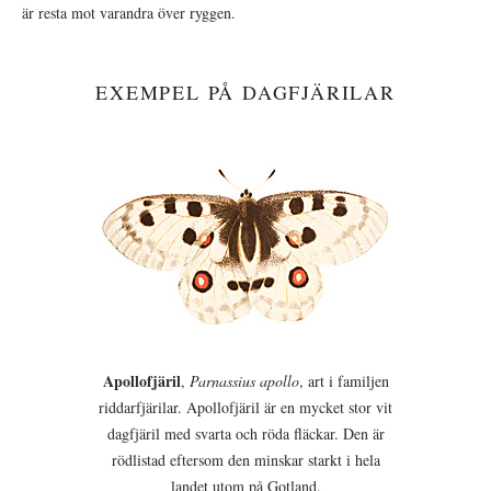
är resta mot varandra över ryggen.
EXEMPEL PÅ DAGFJÄRILAR
Apollofjäril
,
Parnassius apollo
, art i familjen
riddarfjärilar. Apollofjäril är en mycket stor vit
dagfjäril med svarta och röda fläckar. Den är
rödlistad eftersom den minskar starkt i hela
landet utom på Gotland.