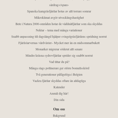
särdrag</span>
Spanska kamgräsfjärilar hotas av allt torrare somrar
Mikroklimat avgör utvecklingshastighet
Bete i Natura 2000-områden hotar de väddnätfjärilar som ska skyddas
Nektar – tema med många variationer
Snabb anpassning till dagslängd hjälper svingelgräsfjärilens spridning norrut
Fjärilslarvernas värdväxter– Mycket mer än en midsommarbukett
Monarker migrerar söderut allt senare
Mindre kräsna sydrovfjärilar sprider sig snabbt norrut
Vad tittar du på?
Många slags pollinerare ger större bomullsskörd
Två generationer påfågelöga i Belgien
Vackra fjärilar skyddas oftare än alldagliga
Kalender
Anmäl dig här!
Din sida
Om oss
Bakgrund