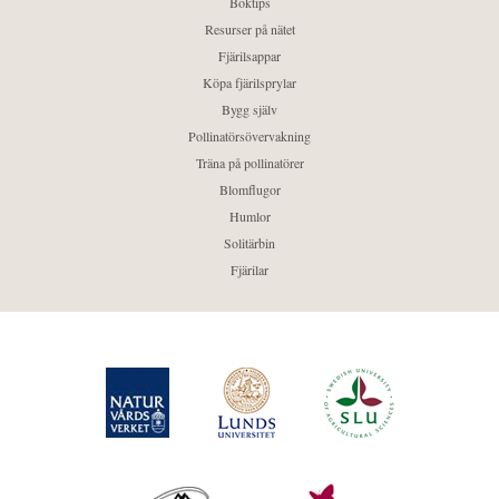
Boktips
Resurser på nätet
Fjärilsappar
Köpa fjärilsprylar
Bygg själv
Pollinatörsövervakning
Träna på pollinatörer
Blomflugor
Humlor
Solitärbin
Fjärilar