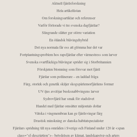
Aktuell fjärilsforskning
Hela artikellistan
Om forskningsartiklar och referenser
Varför förlorade vi tre svenska dagfjärilar?
Slingrande slåtter ger större variation
En öländsk blåvingehybrid
Det nya normala får oss att glömma hur det var
Fortplantningsproblem hos rapsfjärilar efter värmestress som larver
Svenska svartfläckiga blåvingar sprider sig i Storbritannien
Förskjuten blomning som försvar mot fjäril
Fjärilar som pollinerare – en laddad fråga
Färg, storlek och genetik skiljer skogspärlemorfjärilens former
UV-ljus avslöjar busksnabbvingens larver
Sydrovfjäril har smak för stadslivet
Handel med fjärilar omsätter miljontals dollar
Vätska i vingmembran kan ge fjärilsvingar färg
Drastisk minskning av danska habitatspecialister
Fjärilars spridning till nya områden i Sverige och Finland under 120 år <span
class="sf-description">– betydelsen av klimat, landskapstyp och arters