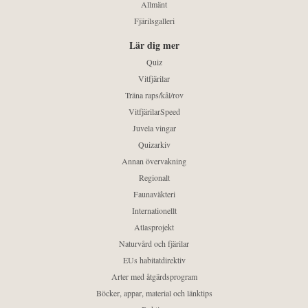
Allmänt
Fjärilsgalleri
Lär dig mer
Quiz
Vitfjärilar
Träna raps/kål/rov
VitfjärilarSpeed
Juvela vingar
Quizarkiv
Annan övervakning
Regionalt
Faunaväkteri
Internationellt
Atlasprojekt
Naturvård och fjärilar
EUs habitatdirektiv
Arter med åtgärdsprogram
Böcker, appar, material och länktips