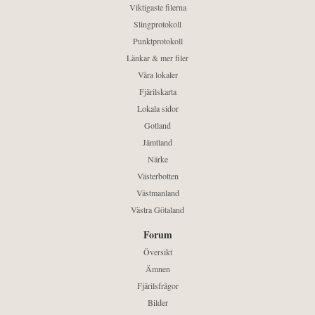
Viktigaste filerna
Slingprotokoll
Punktprotokoll
Länkar & mer filer
Våra lokaler
Fjärilskarta
Lokala sidor
Gotland
Jämtland
Närke
Västerbotten
Västmanland
Västra Götaland
Forum
Översikt
Ämnen
Fjärilsfrågor
Bilder