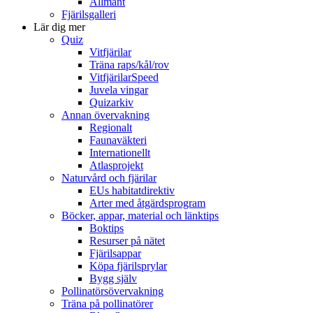
Allmänt
Fjärilsgalleri
Lär dig mer
Quiz
Vitfjärilar
Träna raps/kål/rov
VitfjärilarSpeed
Juvela vingar
Quizarkiv
Annan övervakning
Regionalt
Faunaväkteri
Internationellt
Atlasprojekt
Naturvård och fjärilar
EUs habitatdirektiv
Arter med åtgärdsprogram
Böcker, appar, material och länktips
Boktips
Resurser på nätet
Fjärilsappar
Köpa fjärilsprylar
Bygg själv
Pollinatörsövervakning
Träna på pollinatörer