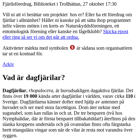
Fjärilsföredrag, Biblioteket i Trollhättan, 27 oktober 17:30
Vill ni att vi berättar om projektet hos er? Eller ha ett föredrag om
fjärilar i allmänhet? Håller ni kanske på att sätta ihop programmet
inför vårens möten i en krets av Naturskyddsföreningen, ett
entomologisk förening eller kanske en fågelklubb?
Skicka epost
eller ring så ser vi om det går att ordna.
Aktiviteter märkta med symbolen
är sådana som organisatören
tar ut en kostnad för.
Arkiv
Vad är dagfjärilar?
Dagfjärilar
,
rhopalocera
, är huvudsakligen dagaktiva fjärilar. Det
finns över
19 000
kända arter dagfjärilar i världen, varav cirka
110
i
Sverige. Dagfjärilarna känner dofter med hjälp av antenner på
huvudet och ser med stora facettögon. Dom äter nektar med
sugsnabel, som kan rullas in och ut. De tre benparen (två hos
Nymphalidae, där är första benparet tillbakabildat!) återfinns på den
slanka kroppens undersida och på ovansidan finns ofta färgstarka
brett triangulära vingar som när de vilar är resta mot varandra över
ryggen.