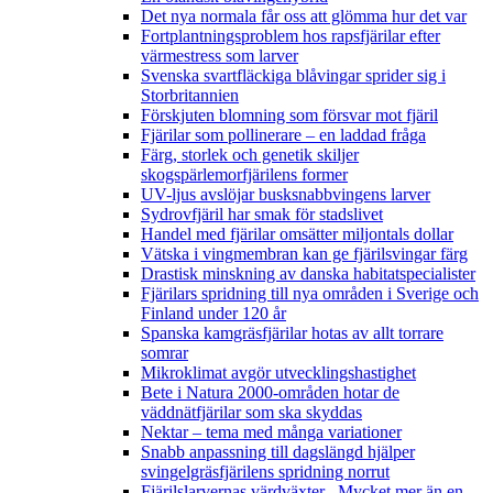
Det nya normala får oss att glömma hur det var
Fortplantningsproblem hos rapsfjärilar efter
värmestress som larver
Svenska svartfläckiga blåvingar sprider sig i
Storbritannien
Förskjuten blomning som försvar mot fjäril
Fjärilar som pollinerare – en laddad fråga
Färg, storlek och genetik skiljer
skogspärlemorfjärilens former
UV-ljus avslöjar busksnabbvingens larver
Sydrovfjäril har smak för stadslivet
Handel med fjärilar omsätter miljontals dollar
Vätska i vingmembran kan ge fjärilsvingar färg
Drastisk minskning av danska habitatspecialister
Fjärilars spridning till nya områden i Sverige och
Finland under 120 år
Spanska kamgräsfjärilar hotas av allt torrare
somrar
Mikroklimat avgör utvecklingshastighet
Bete i Natura 2000-områden hotar de
väddnätfjärilar som ska skyddas
Nektar – tema med många variationer
Snabb anpassning till dagslängd hjälper
svingelgräsfjärilens spridning norrut
Fjärilslarvernas värdväxter– Mycket mer än en