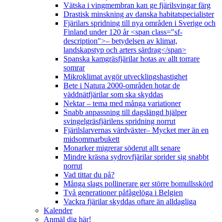
Vätska i vingmembran kan ge fjärilsvingar färg
Drastisk minskning av danska habitatspecialister
Fjärilars spridning till nya områden i Sverige och
Finland under 120 år <span class="sf-
description">– betydelsen av klimat,
landskapstyp och arters särdrag</span>
Spanska kamgräsfjärilar hotas av allt torrare
somrar
Mikroklimat avgör utvecklingshastighet
Bete i Natura 2000-områden hotar de
väddnätfjärilar som ska skyddas
Nektar – tema med många variationer
Snabb anpassning till dagslängd hjälper
svingelgräsfjärilens spridning norrut
Fjärilslarvernas värdväxter– Mycket mer än en
midsommarbukett
Monarker migrerar söderut allt senare
Mindre kräsna sydrovfjärilar sprider sig snabbt
norrut
Vad tittar du på?
Många slags pollinerare ger större bomullsskörd
Två generationer påfågelöga i Belgien
Vackra fjärilar skyddas oftare än alldagliga
Kalender
Anmäl dig här!