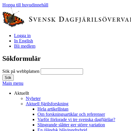
Hoppa till huvudinnehåll
Logga in
In English
Bli medlem
Sökformulär
Sök på webbplatsen
Main menu
Aktuellt
Nyheter
Aktuell fjärilsforskning
Hela artikellistan
Om forskningsartiklar och referenser
Varför förlorade vi tre svenska dagfjärilar?
Slingrande slåtter ger större variation
En öländsk blåvingehybrid