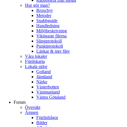
Rapportera från slinga
Hur gör man?
Broschyr
Metoder
Snabbguide
Handledning
Miljöbeskrivning
Viktigaste filerna
Slingprotokoll
Punktprotokoll
Länkar & mer filer
Våra lokaler
Fjärilskarta
Lokala sidor
Gotland
Jämtland
Närke
Västerbotten
Västmanland
Västra Götaland
Forum
Översikt
Ämnen
Fjärilsfrågor
Bilder