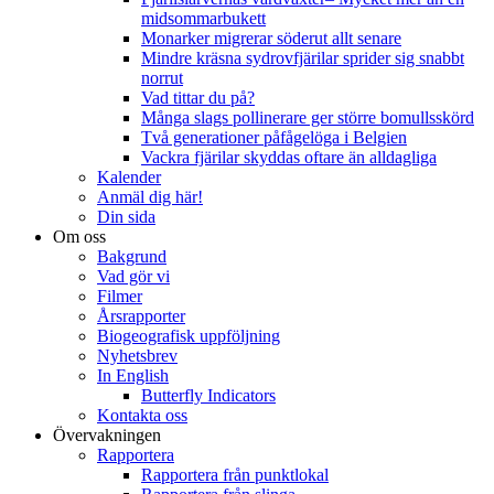
midsommarbukett
Monarker migrerar söderut allt senare
Mindre kräsna sydrovfjärilar sprider sig snabbt
norrut
Vad tittar du på?
Många slags pollinerare ger större bomullsskörd
Två generationer påfågelöga i Belgien
Vackra fjärilar skyddas oftare än alldagliga
Kalender
Anmäl dig här!
Din sida
Om oss
Bakgrund
Vad gör vi
Filmer
Årsrapporter
Biogeografisk uppföljning
Nyhetsbrev
In English
Butterfly Indicators
Kontakta oss
Övervakningen
Rapportera
Rapportera från punktlokal