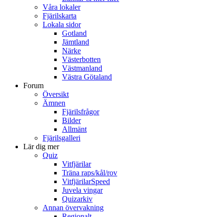
Våra lokaler
Fjärilskarta
Lokala sidor
Gotland
Jämtland
Närke
Västerbotten
Västmanland
Västra Götaland
Forum
Översikt
Ämnen
Fjärilsfrågor
Bilder
Allmänt
Fjärilsgalleri
Lär dig mer
Quiz
Vitfjärilar
Träna raps/kål/rov
VitfjärilarSpeed
Juvela vingar
Quizarkiv
Annan övervakning
Regionalt