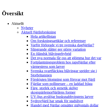
Översikt
Aktuellt
Nyheter
Aktuell fjärilsforskning
Hela artikellistan
Om forskningsartiklar och referenser
Varför förlorade vi tre svenska dagfjärilar?
Slingrande slåtter ger större variation
En öländsk blåvingehybrid
Det nya normala får oss att glömma hur det var
Fortplantningsproblem hos rapsfjärilar efter
värmestress som larver
Svenska svartfläckiga blåvingar sprider sig i
Storbritannien
Förskjuten blomning som försvar mot fjäril
Fjärilar som pollinerare – en laddad fråga
Färg, storlek och genetik skiljer
skogspärlemorfjärilens former
UV-ljus avslöjar busksnabbvingens larver
Sydrovfjäril har smak för stadslivet
Handel med fjärilar omsätter miljontals dollar