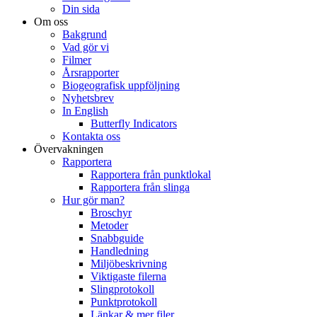
Din sida
Om oss
Bakgrund
Vad gör vi
Filmer
Årsrapporter
Biogeografisk uppföljning
Nyhetsbrev
In English
Butterfly Indicators
Kontakta oss
Övervakningen
Rapportera
Rapportera från punktlokal
Rapportera från slinga
Hur gör man?
Broschyr
Metoder
Snabbguide
Handledning
Miljöbeskrivning
Viktigaste filerna
Slingprotokoll
Punktprotokoll
Länkar & mer filer