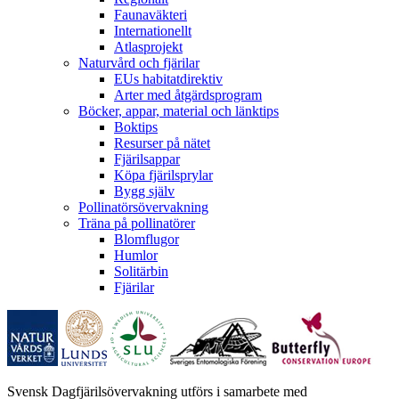
Faunaväkteri
Internationellt
Atlasprojekt
Naturvård och fjärilar
EUs habitatdirektiv
Arter med åtgärdsprogram
Böcker, appar, material och länktips
Boktips
Resurser på nätet
Fjärilsappar
Köpa fjärilsprylar
Bygg själv
Pollinatörsövervakning
Träna på pollinatörer
Blomflugor
Humlor
Solitärbin
Fjärilar
Svensk Dagfjärilsövervakning utförs i samarbete med