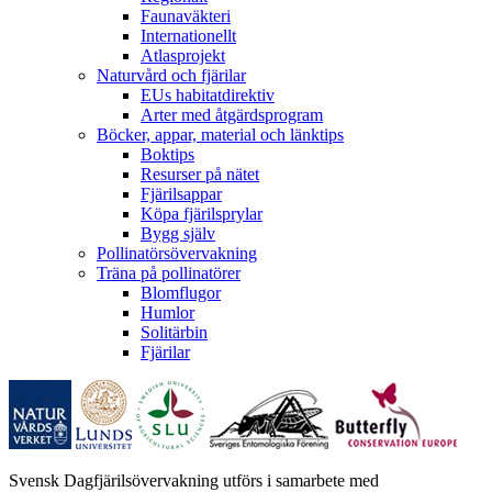
Faunaväkteri
Internationellt
Atlasprojekt
Naturvård och fjärilar
EUs habitatdirektiv
Arter med åtgärdsprogram
Böcker, appar, material och länktips
Boktips
Resurser på nätet
Fjärilsappar
Köpa fjärilsprylar
Bygg själv
Pollinatörsövervakning
Träna på pollinatörer
Blomflugor
Humlor
Solitärbin
Fjärilar
Svensk Dagfjärilsövervakning utförs i samarbete med