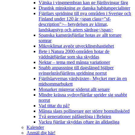
Vätska i vingmembran kan ge fjärilsvingar färg
Drastisk minskning av danska habitatspecialister
Fjärilars spridning till nya områden i Sverige och
Finland under 120 år <span class="sf-
description">– betydelsen av klimat,
landskapstyp och arters särdrag</span>
Spanska kamgräsfjärilar hotas av allt torrare
somrar
Mikroklimat avgör utvecklingshastighet
Bete i Natura 2000-områden hotar de
väddnätfjärilar som ska skyddas
Nektar – tema med många variationer
Snabb anpassning till dagslängd hjälper
svingelgräsfjärilens spridning norrut
Fjärilslarvernas värdväxter– Mycket mer än en
midsommarbukett
Monarker migrerar söderut allt senare
Mindre kräsna sydrovfjärilar sprider sig snabbt
norrut
Vad tittar du på?
Många slags pollinerare ger större bomullsskörd
Två generationer påfågelöga i Belgien
Vackra fjärilar skyddas oftare än alldagliga
Kalender
Anmäl dig här!