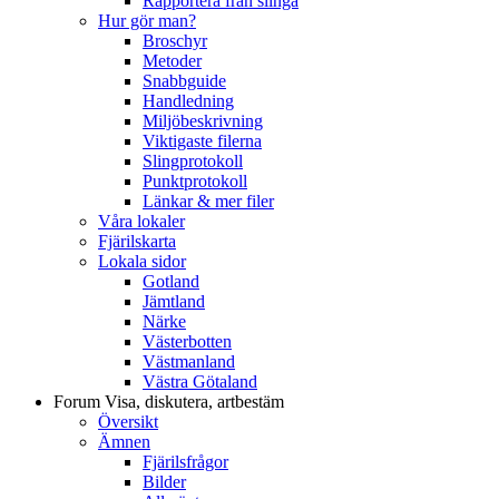
Rapportera från slinga
Hur gör man?
Broschyr
Metoder
Snabbguide
Handledning
Miljöbeskrivning
Viktigaste filerna
Slingprotokoll
Punktprotokoll
Länkar & mer filer
Våra lokaler
Fjärilskarta
Lokala sidor
Gotland
Jämtland
Närke
Västerbotten
Västmanland
Västra Götaland
Forum
Visa, diskutera, artbestäm
Översikt
Ämnen
Fjärilsfrågor
Bilder