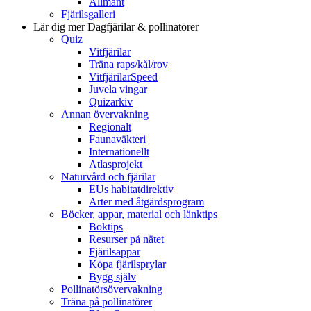
Allmänt
Fjärilsgalleri
Lär dig mer
Dagfjärilar & pollinatörer
Quiz
Vitfjärilar
Träna raps/kål/rov
VitfjärilarSpeed
Juvela vingar
Quizarkiv
Annan övervakning
Regionalt
Faunaväkteri
Internationellt
Atlasprojekt
Naturvård och fjärilar
EUs habitatdirektiv
Arter med åtgärdsprogram
Böcker, appar, material och länktips
Boktips
Resurser på nätet
Fjärilsappar
Köpa fjärilsprylar
Bygg själv
Pollinatörsövervakning
Träna på pollinatörer