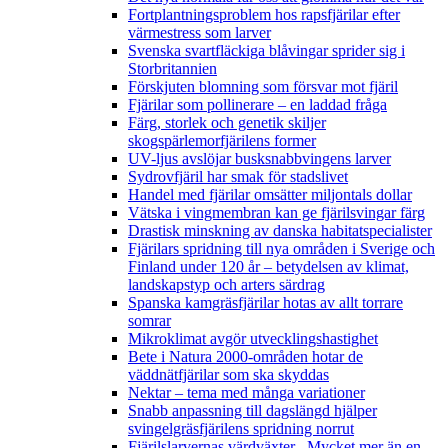
Fortplantningsproblem hos rapsfjärilar efter
värmestress som larver
Svenska svartfläckiga blåvingar sprider sig i
Storbritannien
Förskjuten blomning som försvar mot fjäril
Fjärilar som pollinerare – en laddad fråga
Färg, storlek och genetik skiljer
skogspärlemorfjärilens former
UV-ljus avslöjar busksnabbvingens larver
Sydrovfjäril har smak för stadslivet
Handel med fjärilar omsätter miljontals dollar
Vätska i vingmembran kan ge fjärilsvingar färg
Drastisk minskning av danska habitatspecialister
Fjärilars spridning till nya områden i Sverige och
Finland under 120 år
– betydelsen av klimat,
landskapstyp och arters särdrag
Spanska kamgräsfjärilar hotas av allt torrare
somrar
Mikroklimat avgör utvecklingshastighet
Bete i Natura 2000-områden hotar de
väddnätfjärilar som ska skyddas
Nektar – tema med många variationer
Snabb anpassning till dagslängd hjälper
svingelgräsfjärilens spridning norrut
Fjärilslarvernas värdväxter– Mycket mer än en