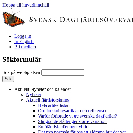
Hoppa till huvudinnehåll
Logga in
In English
Bli medlem
Sökformulär
Sök på webbplatsen
Aktuellt
Nyheter och kalender
Nyheter
Aktuell fjärilsforskning
Hela artikellistan
Om forskningsartiklar och referenser
Varför förlorade vi tre svenska dagfjärilar?
Slingrande slåtter ger större variation
En öländsk blåvingehybrid
Det nya normala får oss att glömma hur det var