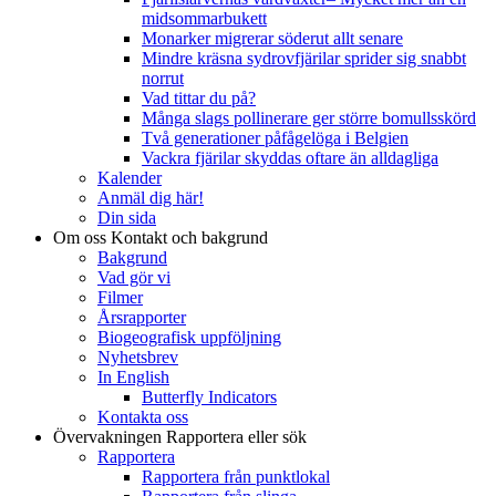
midsommarbukett
Monarker migrerar söderut allt senare
Mindre kräsna sydrovfjärilar sprider sig snabbt
norrut
Vad tittar du på?
Många slags pollinerare ger större bomullsskörd
Två generationer påfågelöga i Belgien
Vackra fjärilar skyddas oftare än alldagliga
Kalender
Anmäl dig här!
Din sida
Om oss
Kontakt och bakgrund
Bakgrund
Vad gör vi
Filmer
Årsrapporter
Biogeografisk uppföljning
Nyhetsbrev
In English
Butterfly Indicators
Kontakta oss
Övervakningen
Rapportera eller sök
Rapportera
Rapportera från punktlokal