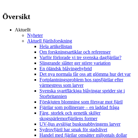
Översikt
Aktuellt
Nyheter
Aktuell fjärilsforskning
Hela artikellistan
Om forskningsartiklar och referenser
Varför förlorade vi tre svenska dagfjärilar?
Slingrande slåtter ger större variation
En öländsk blåvingehybrid
Det nya normala får oss att glömma hur det var
Fortplantningsproblem hos rapsfjärilar efter
värmestress som larver
Svenska svartfläckiga blåvingar sprider sig i
Storbritannien
Förskjuten blomning som försvar mot fjäril
Fjärilar som pollinerare – en laddad fråga
Färg, storlek och genetik skiljer
skogspärlemorfjärilens former
UV-ljus avslöjar busksnabbvingens larver
Sydrovfjäril har smak för stadslivet
Handel med fjärilar omsätter miljontals dollar