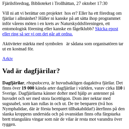
Fjärilsföredrag, Biblioteket i Trollhättan, 27 oktober 17:30
Vill ni att vi berättar om projektet hos er? Eller ha ett föredrag om
fjärilar i allmänhet? Håller ni kanske på att sätta ihop programmet
inför vårens möten i en krets av Naturskyddsföreningen, ett
entomologisk förening eller kanske en fågelklubb?
Skicka epost
eller ring så ser vi om det går att ordna.
Aktiviteter märkta med symbolen
är sådana som organisatören tar
ut en kostnad för.
Arkiv
Vad är dagfjärilar?
Dagfjärilar
,
rhopalocera
, är huvudsakligen dagaktiva fjärilar. Det
finns över
19 000
kända arter dagfjärilar i världen, varav cirka
110
i
Sverige. Dagfjärilarna känner dofter med hjälp av antenner på
huvudet och ser med stora facettögon. Dom äter nektar med
sugsnabel, som kan rullas in och ut. De tre benparen (två hos
Nymphalidae, där är första benparet tillbakabildat!) återfinns på den
slanka kroppens undersida och på ovansidan finns ofta färgstarka
brett triangulära vingar som när de vilar är resta mot varandra över
ryggen.