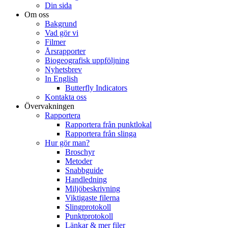
Din sida
Om oss
Bakgrund
Vad gör vi
Filmer
Årsrapporter
Biogeografisk uppföljning
Nyhetsbrev
In English
Butterfly Indicators
Kontakta oss
Övervakningen
Rapportera
Rapportera från punktlokal
Rapportera från slinga
Hur gör man?
Broschyr
Metoder
Snabbguide
Handledning
Miljöbeskrivning
Viktigaste filerna
Slingprotokoll
Punktprotokoll
Länkar & mer filer