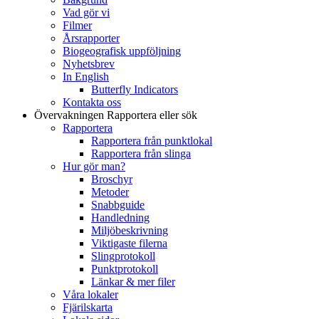
Vad gör vi
Filmer
Årsrapporter
Biogeografisk uppföljning
Nyhetsbrev
In English
Butterfly Indicators
Kontakta oss
Övervakningen
Rapportera eller sök
Rapportera
Rapportera från punktlokal
Rapportera från slinga
Hur gör man?
Broschyr
Metoder
Snabbguide
Handledning
Miljöbeskrivning
Viktigaste filerna
Slingprotokoll
Punktprotokoll
Länkar & mer filer
Våra lokaler
Fjärilskarta