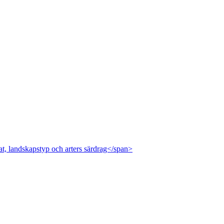
at, landskapstyp och arters särdrag</span>