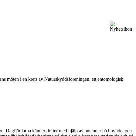
vårens möten i en krets av Naturskyddsföreningen, ett entomologisk
ge. Dagfjärilarna känner dofter med hjälp av antenner på huvudet och