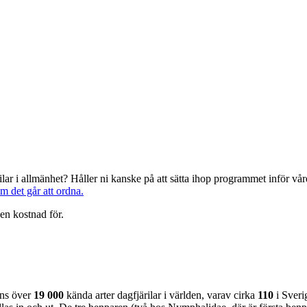
järilar i allmänhet? Håller ni kanske på att sätta ihop programmet inför 
om det går att ordna.
en kostnad för.
nns över
19 000
kända arter dagfjärilar i världen, varav cirka
110
i Sveri