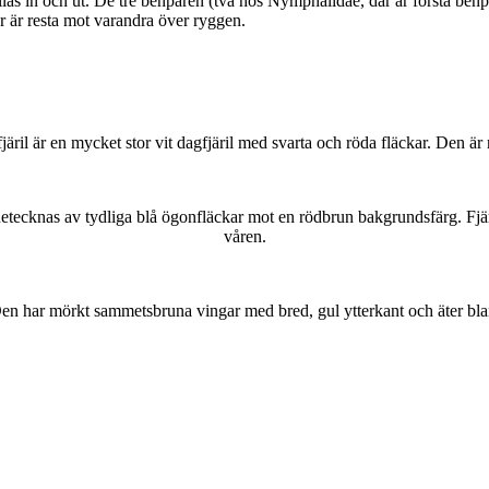
as in och ut. De tre benparen (två hos Nymphalidae, där är första benpa
ar är resta mot varandra över ryggen.
lofjäril är en mycket stor vit dagfjäril med svarta och röda fläckar. Den 
kännetecknas av tydliga blå ögonfläckar mot en rödbrun bakgrundsfärg. Fj
våren.
r. Den har mörkt sammetsbruna vingar med bred, gul ytterkant och äter bla