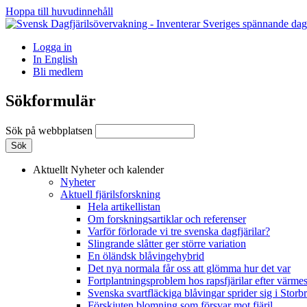
Hoppa till huvudinnehåll
Logga in
In English
Bli medlem
Sökformulär
Sök på webbplatsen
Aktuellt
Nyheter och kalender
Nyheter
Aktuell fjärilsforskning
Hela artikellistan
Om forskningsartiklar och referenser
Varför förlorade vi tre svenska dagfjärilar?
Slingrande slåtter ger större variation
En öländsk blåvingehybrid
Det nya normala får oss att glömma hur det var
Fortplantningsproblem hos rapsfjärilar efter värmes
Svenska svartfläckiga blåvingar sprider sig i Storb
Förskjuten blomning som försvar mot fjäril