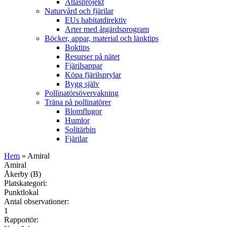
Atlasprojekt
Naturvård och fjärilar
EUs habitatdirektiv
Arter med åtgärdsprogram
Böcker, appar, material och länktips
Boktips
Resurser på nätet
Fjärilsappar
Köpa fjärilsprylar
Bygg själv
Pollinatörsövervakning
Träna på pollinatörer
Blomflugor
Humlor
Solitärbin
Fjärilar
Hem
» Amiral
Amiral
Åkerby (B)
Platskategori:
Punktlokal
Antal observationer:
1
Rapportör: