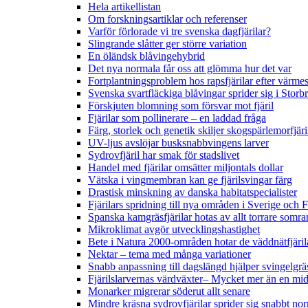
Hela artikellistan
Om forskningsartiklar och referenser
Varför förlorade vi tre svenska dagfjärilar?
Slingrande slåtter ger större variation
En öländsk blåvingehybrid
Det nya normala får oss att glömma hur det var
Fortplantningsproblem hos rapsfjärilar efter värmes
Svenska svartfläckiga blåvingar sprider sig i Storb
Förskjuten blomning som försvar mot fjäril
Fjärilar som pollinerare – en laddad fråga
Färg, storlek och genetik skiljer skogspärlemorfjär
UV-ljus avslöjar busksnabbvingens larver
Sydrovfjäril har smak för stadslivet
Handel med fjärilar omsätter miljontals dollar
Vätska i vingmembran kan ge fjärilsvingar färg
Drastisk minskning av danska habitatspecialister
Fjärilars spridning till nya områden i Sverige och
Spanska kamgräsfjärilar hotas av allt torrare somra
Mikroklimat avgör utvecklingshastighet
Bete i Natura 2000-områden hotar de väddnätfjäri
Nektar – tema med många variationer
Snabb anpassning till dagslängd hjälper svingelgräs
Fjärilslarvernas värdväxter– Mycket mer än en m
Monarker migrerar söderut allt senare
Mindre kräsna sydrovfjärilar sprider sig snabbt nor