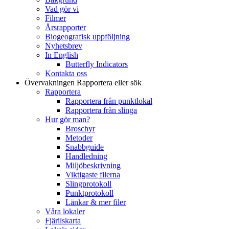
Vad gör vi
Filmer
Årsrapporter
Biogeografisk uppföljning
Nyhetsbrev
In English
Butterfly Indicators
Kontakta oss
Övervakningen
Rapportera eller sök
Rapportera
Rapportera från punktlokal
Rapportera från slinga
Hur gör man?
Broschyr
Metoder
Snabbguide
Handledning
Miljöbeskrivning
Viktigaste filerna
Slingprotokoll
Punktprotokoll
Länkar & mer filer
Våra lokaler
Fjärilskarta