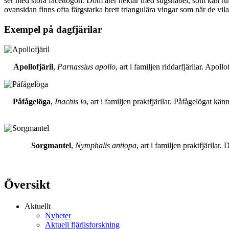
ser med stora facettögon. Dom äter nektar med sugsnabel, som kan rull
ovansidan finns ofta färgstarka brett triangulära vingar som när de vil
Exempel på dagfjärilar
Apollofjäril
,
Parnassius apollo
, art i familjen riddarfjärilar. Apol
Påfågelöga
,
Inachis io
, art i familjen praktfjärilar. Påfågelögat 
Sorgmantel
,
Nymphalis antiopa
, art i familjen praktfjärila
Översikt
Aktuellt
Nyheter
Aktuell fjärilsforskning