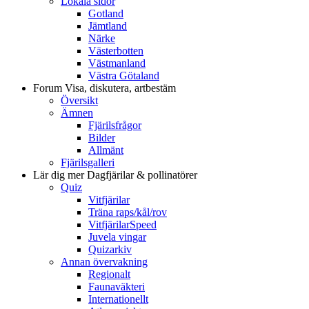
Lokala sidor
Gotland
Jämtland
Närke
Västerbotten
Västmanland
Västra Götaland
Forum
Visa, diskutera, artbestäm
Översikt
Ämnen
Fjärilsfrågor
Bilder
Allmänt
Fjärilsgalleri
Lär dig mer
Dagfjärilar & pollinatörer
Quiz
Vitfjärilar
Träna raps/kål/rov
VitfjärilarSpeed
Juvela vingar
Quizarkiv
Annan övervakning
Regionalt
Faunaväkteri
Internationellt