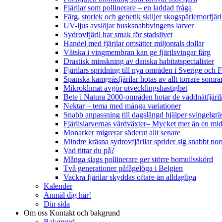
Fjärilar som pollinerare – en laddad fråga
Färg, storlek och genetik skiljer skogspärlemorfjär
UV-ljus avslöjar busksnabbvingens larver
Sydrovfjäril har smak för stadslivet
Handel med fjärilar omsätter miljontals dollar
Vätska i vingmembran kan ge fjärilsvingar färg
Drastisk minskning av danska habitatspecialister
Fjärilars spridning till nya områden i Sverige och
Spanska kamgräsfjärilar hotas av allt torrare somra
Mikroklimat avgör utvecklingshastighet
Bete i Natura 2000-områden hotar de väddnätfjäri
Nektar – tema med många variationer
Snabb anpassning till dagslängd hjälper svingelgräs
Fjärilslarvernas värdväxter– Mycket mer än en m
Monarker migrerar söderut allt senare
Mindre kräsna sydrovfjärilar sprider sig snabbt nor
Vad tittar du på?
Många slags pollinerare ger större bomullsskörd
Två generationer påfågelöga i Belgien
Vackra fjärilar skyddas oftare än alldagliga
Kalender
Anmäl dig här!
Din sida
Om oss
Kontakt och bakgrund
Bakgrund