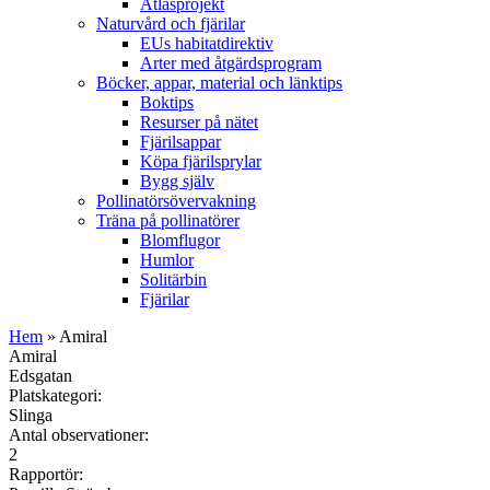
Atlasprojekt
Naturvård och fjärilar
EUs habitatdirektiv
Arter med åtgärdsprogram
Böcker, appar, material och länktips
Boktips
Resurser på nätet
Fjärilsappar
Köpa fjärilsprylar
Bygg själv
Pollinatörsövervakning
Träna på pollinatörer
Blomflugor
Humlor
Solitärbin
Fjärilar
Hem
» Amiral
Amiral
Edsgatan
Platskategori:
Slinga
Antal observationer:
2
Rapportör: