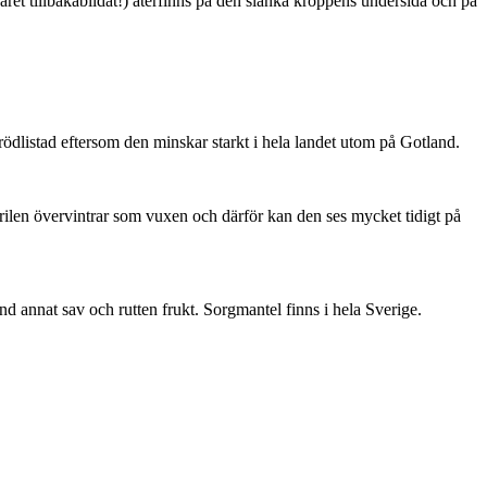
ret tillbakabildat!) återfinns på den slanka kroppens undersida och på
är rödlistad eftersom den minskar starkt i hela landet utom på Gotland.
ärilen övervintrar som vuxen och därför kan den ses mycket tidigt på
nd annat sav och rutten frukt. Sorgmantel finns i hela Sverige.