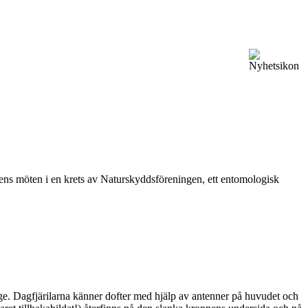
vårens möten i en krets av Naturskyddsföreningen, ett entomologisk
ge. Dagfjärilarna känner dofter med hjälp av antenner på huvudet och