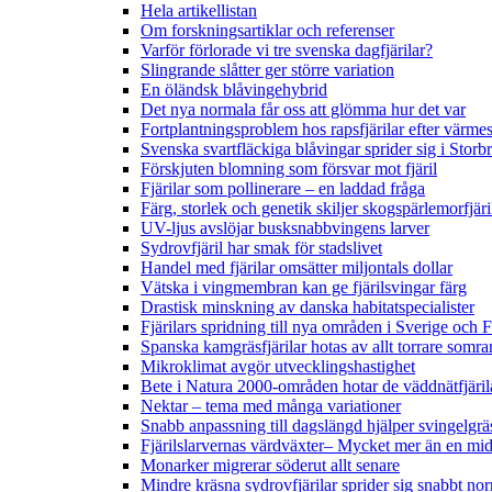
Hela artikellistan
Om forskningsartiklar och referenser
Varför förlorade vi tre svenska dagfjärilar?
Slingrande slåtter ger större variation
En öländsk blåvingehybrid
Det nya normala får oss att glömma hur det var
Fortplantningsproblem hos rapsfjärilar efter värmes
Svenska svartfläckiga blåvingar sprider sig i Storb
Förskjuten blomning som försvar mot fjäril
Fjärilar som pollinerare – en laddad fråga
Färg, storlek och genetik skiljer skogspärlemorfjär
UV-ljus avslöjar busksnabbvingens larver
Sydrovfjäril har smak för stadslivet
Handel med fjärilar omsätter miljontals dollar
Vätska i vingmembran kan ge fjärilsvingar färg
Drastisk minskning av danska habitatspecialister
Fjärilars spridning till nya områden i Sverige och
Spanska kamgräsfjärilar hotas av allt torrare somra
Mikroklimat avgör utvecklingshastighet
Bete i Natura 2000-områden hotar de väddnätfjäri
Nektar – tema med många variationer
Snabb anpassning till dagslängd hjälper svingelgräs
Fjärilslarvernas värdväxter– Mycket mer än en m
Monarker migrerar söderut allt senare
Mindre kräsna sydrovfjärilar sprider sig snabbt nor