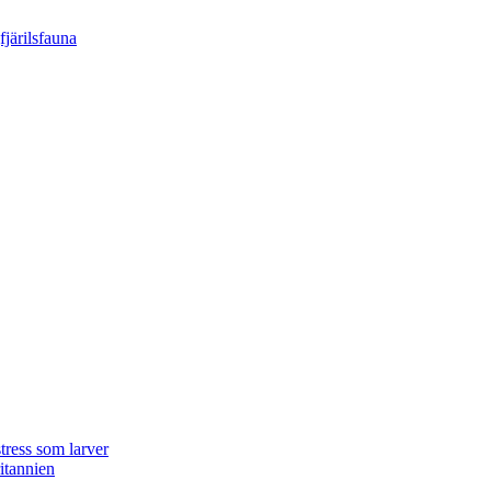
tress som larver
ritannien