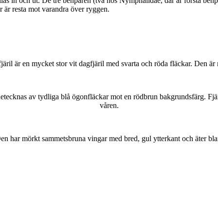
as in och ut. De tre benparen (två hos Nymphalidae, där är första benpa
ar är resta mot varandra över ryggen.
lofjäril är en mycket stor vit dagfjäril med svarta och röda fläckar. Den 
kännetecknas av tydliga blå ögonfläckar mot en rödbrun bakgrundsfärg. Fj
våren.
r. Den har mörkt sammetsbruna vingar med bred, gul ytterkant och äter bla