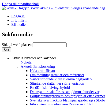
Hoppa till huvudinnehåll
Logga in
In English
Bli medlem
Sökformulär
Sök på webbplatsen
Aktuellt
Nyheter och kalender
Nyheter
Aktuell fjärilsforskning
Hela artikellistan
Om forskningsartiklar och referenser
Varför förlorade vi tre svenska dagfjärilar?
Slingrande slåtter ger större variation
En öländsk blåvingehybrid
Det nya normala får oss att glömma hur det var
Fortplantningsproblem hos rapsfjärilar efter värmes
Svenska svartfläckiga blåvingar sprider sig i Storb
Förskjuten blomning som försvar mot fjäril