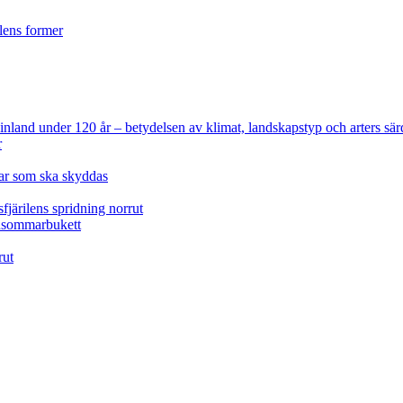
ilens former
 Finland under 120 år
– betydelsen av klimat, landskapstyp och arters sär
r
lar som ska skyddas
fjärilens spridning norrut
idsommarbukett
rut