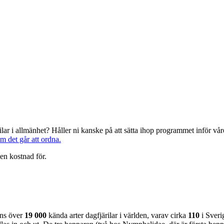
järilar i allmänhet? Håller ni kanske på att sätta ihop programmet inför 
om det går att ordna.
en kostnad för.
nns över
19 000
kända arter dagfjärilar i världen, varav cirka
110
i Sveri