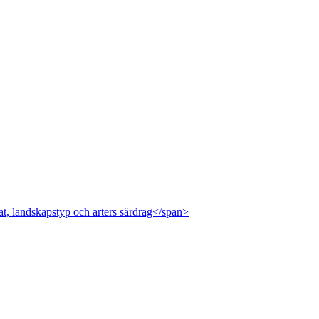
at, landskapstyp och arters särdrag</span>