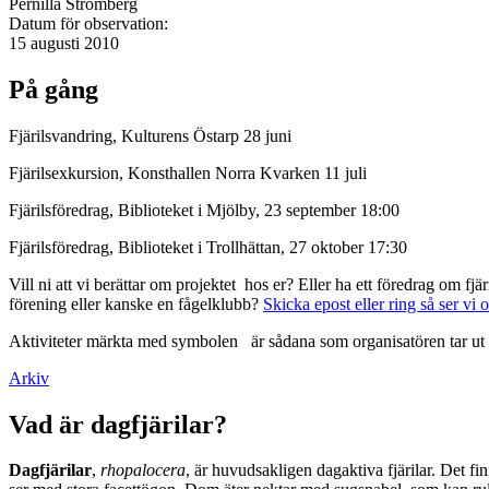
Pernilla Strömberg
Datum för observation:
15 augusti 2010
På gång
Fjärilsvandring, Kulturens Östarp 28 juni
Fjärilsexkursion, Konsthallen Norra Kvarken 11 juli
Fjärilsföredrag, Biblioteket i Mjölby, 23 september 18:00
Fjärilsföredrag, Biblioteket i Trollhättan, 27 oktober 17:30
Vill ni att vi berättar om projektet hos er? Eller ha ett föredrag om f
förening eller kanske en fågelklubb?
Skicka epost eller ring så ser vi 
Aktiviteter märkta med symbolen
är sådana som organisatören tar ut 
Arkiv
Vad är dagfjärilar?
Dagfjärilar
,
rhopalocera
, är huvudsakligen dagaktiva fjärilar. Det fi