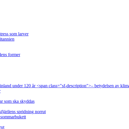
tress som larver
ritannien
ilens former
 Finland under 120 år <span class="sf-description">– betydelsen av klim
r
lar som ska skyddas
fjärilens spridning norrut
idsommarbukett
rut