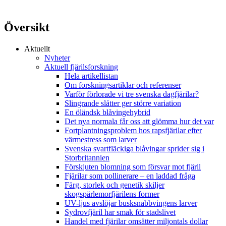
Översikt
Aktuellt
Nyheter
Aktuell fjärilsforskning
Hela artikellistan
Om forskningsartiklar och referenser
Varför förlorade vi tre svenska dagfjärilar?
Slingrande slåtter ger större variation
En öländsk blåvingehybrid
Det nya normala får oss att glömma hur det var
Fortplantningsproblem hos rapsfjärilar efter
värmestress som larver
Svenska svartfläckiga blåvingar sprider sig i
Storbritannien
Förskjuten blomning som försvar mot fjäril
Fjärilar som pollinerare – en laddad fråga
Färg, storlek och genetik skiljer
skogspärlemorfjärilens former
UV-ljus avslöjar busksnabbvingens larver
Sydrovfjäril har smak för stadslivet
Handel med fjärilar omsätter miljontals dollar