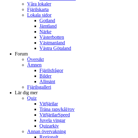
Våra lokaler
Fjärilskarta
Lokala sidor
Gotland
Jämtland
Närke
Västerbotten
Västmanland
Västra Götaland
Forum
Översikt
Ämnen
Fjärilsfrågor
Bilder
Allmänt
Fjärilsgalleri
Lär dig mer
Quiz
Vitfjärilar
Träna raps/kål/rov
VitfjärilarSpeed
Juvela vingar
Quizarkiv
Annan övervakning
Regionalt