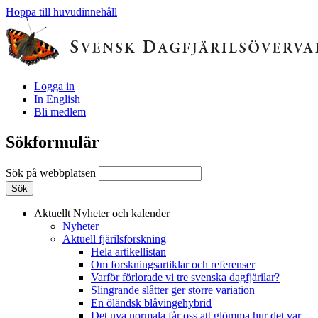
Hoppa till huvudinnehåll
Logga in
In English
Bli medlem
Sökformulär
Sök på webbplatsen
Aktuellt
Nyheter och kalender
Nyheter
Aktuell fjärilsforskning
Hela artikellistan
Om forskningsartiklar och referenser
Varför förlorade vi tre svenska dagfjärilar?
Slingrande slåtter ger större variation
En öländsk blåvingehybrid
Det nya normala får oss att glömma hur det var