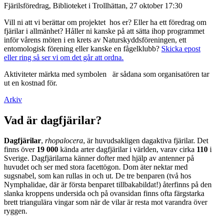
Fjärilsföredrag, Biblioteket i Trollhättan, 27 oktober 17:30
Vill ni att vi berättar om projektet hos er? Eller ha ett föredrag om
fjärilar i allmänhet? Håller ni kanske på att sätta ihop programmet
inför vårens möten i en krets av Naturskyddsföreningen, ett
entomologisk förening eller kanske en fågelklubb?
Skicka epost
eller ring så ser vi om det går att ordna.
Aktiviteter märkta med symbolen
är sådana som organisatören tar
ut en kostnad för.
Arkiv
Vad är dagfjärilar?
Dagfjärilar
,
rhopalocera
, är huvudsakligen dagaktiva fjärilar. Det
finns över
19 000
kända arter dagfjärilar i världen, varav cirka
110
i
Sverige. Dagfjärilarna känner dofter med hjälp av antenner på
huvudet och ser med stora facettögon. Dom äter nektar med
sugsnabel, som kan rullas in och ut. De tre benparen (två hos
Nymphalidae, där är första benparet tillbakabildat!) återfinns på den
slanka kroppens undersida och på ovansidan finns ofta färgstarka
brett triangulära vingar som när de vilar är resta mot varandra över
ryggen.