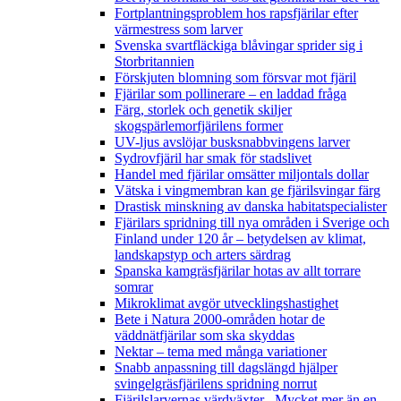
Fortplantningsproblem hos rapsfjärilar efter
värmestress som larver
Svenska svartfläckiga blåvingar sprider sig i
Storbritannien
Förskjuten blomning som försvar mot fjäril
Fjärilar som pollinerare – en laddad fråga
Färg, storlek och genetik skiljer
skogspärlemorfjärilens former
UV-ljus avslöjar busksnabbvingens larver
Sydrovfjäril har smak för stadslivet
Handel med fjärilar omsätter miljontals dollar
Vätska i vingmembran kan ge fjärilsvingar färg
Drastisk minskning av danska habitatspecialister
Fjärilars spridning till nya områden i Sverige och
Finland under 120 år
– betydelsen av klimat,
landskapstyp och arters särdrag
Spanska kamgräsfjärilar hotas av allt torrare
somrar
Mikroklimat avgör utvecklingshastighet
Bete i Natura 2000-områden hotar de
väddnätfjärilar som ska skyddas
Nektar – tema med många variationer
Snabb anpassning till dagslängd hjälper
svingelgräsfjärilens spridning norrut
Fjärilslarvernas värdväxter– Mycket mer än en