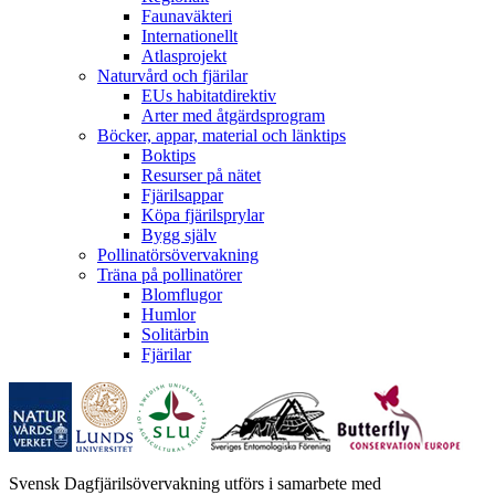
Faunaväkteri
Internationellt
Atlasprojekt
Naturvård och fjärilar
EUs habitatdirektiv
Arter med åtgärdsprogram
Böcker, appar, material och länktips
Boktips
Resurser på nätet
Fjärilsappar
Köpa fjärilsprylar
Bygg själv
Pollinatörsövervakning
Träna på pollinatörer
Blomflugor
Humlor
Solitärbin
Fjärilar
Svensk Dagfjärilsövervakning utförs i samarbete med