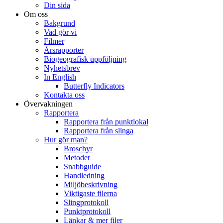
Din sida
Om oss
Bakgrund
Vad gör vi
Filmer
Årsrapporter
Biogeografisk uppföljning
Nyhetsbrev
In English
Butterfly Indicators
Kontakta oss
Övervakningen
Rapportera
Rapportera från punktlokal
Rapportera från slinga
Hur gör man?
Broschyr
Metoder
Snabbguide
Handledning
Miljöbeskrivning
Viktigaste filerna
Slingprotokoll
Punktprotokoll
Länkar & mer filer