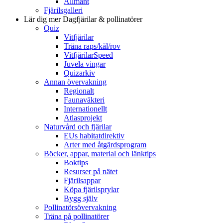
Allmänt
Fjärilsgalleri
Lär dig mer
Dagfjärilar & pollinatörer
Quiz
Vitfjärilar
Träna raps/kål/rov
VitfjärilarSpeed
Juvela vingar
Quizarkiv
Annan övervakning
Regionalt
Faunaväkteri
Internationellt
Atlasprojekt
Naturvård och fjärilar
EUs habitatdirektiv
Arter med åtgärdsprogram
Böcker, appar, material och länktips
Boktips
Resurser på nätet
Fjärilsappar
Köpa fjärilsprylar
Bygg själv
Pollinatörsövervakning
Träna på pollinatörer