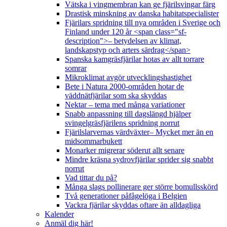
Vätska i vingmembran kan ge fjärilsvingar färg
Drastisk minskning av danska habitatspecialister
Fjärilars spridning till nya områden i Sverige och
Finland under 120 år <span class="sf-
description">– betydelsen av klimat,
landskapstyp och arters särdrag</span>
Spanska kamgräsfjärilar hotas av allt torrare
somrar
Mikroklimat avgör utvecklingshastighet
Bete i Natura 2000-områden hotar de
väddnätfjärilar som ska skyddas
Nektar – tema med många variationer
Snabb anpassning till dagslängd hjälper
svingelgräsfjärilens spridning norrut
Fjärilslarvernas värdväxter– Mycket mer än en
midsommarbukett
Monarker migrerar söderut allt senare
Mindre kräsna sydrovfjärilar sprider sig snabbt
norrut
Vad tittar du på?
Många slags pollinerare ger större bomullsskörd
Två generationer påfågelöga i Belgien
Vackra fjärilar skyddas oftare än alldagliga
Kalender
Anmäl dig här!