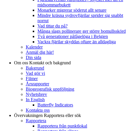
midsommarbukett
Monarker migrerar söderut allt senare
Mindre kräsna sydrovfjärilar sprider sig snabbt
norrut
Vad tittar du på?
Många slags pollinerare ger större bomullsskörd
Två generationer påfågelöga i Belgien
Vackra fjärilar skyddas oftare än alldagliga
Kalender
Anmäl dig här!
Din sida
Om oss
Kontakt och bakgrund
Bakgrund
Vad gör vi
Filmer
Årsrapporter
Biogeografisk uppföljning
Nyhetsbrev
In English
Butterfly Indicators
Kontakta oss
Övervakningen
Rapportera eller sök
Rapportera
Rapportera från punktlokal