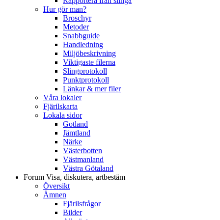
Rapportera från slinga
Hur gör man?
Broschyr
Metoder
Snabbguide
Handledning
Miljöbeskrivning
Viktigaste filerna
Slingprotokoll
Punktprotokoll
Länkar & mer filer
Våra lokaler
Fjärilskarta
Lokala sidor
Gotland
Jämtland
Närke
Västerbotten
Västmanland
Västra Götaland
Forum
Visa, diskutera, artbestäm
Översikt
Ämnen
Fjärilsfrågor
Bilder