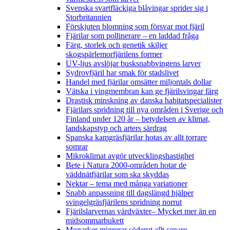
Svenska svartfläckiga blåvingar sprider sig i
Storbritannien
Förskjuten blomning som försvar mot fjäril
Fjärilar som pollinerare – en laddad fråga
Färg, storlek och genetik skiljer
skogspärlemorfjärilens former
UV-ljus avslöjar busksnabbvingens larver
Sydrovfjäril har smak för stadslivet
Handel med fjärilar omsätter miljontals dollar
Vätska i vingmembran kan ge fjärilsvingar färg
Drastisk minskning av danska habitatspecialister
Fjärilars spridning till nya områden i Sverige och
Finland under 120 år
– betydelsen av klimat,
landskapstyp och arters särdrag
Spanska kamgräsfjärilar hotas av allt torrare
somrar
Mikroklimat avgör utvecklingshastighet
Bete i Natura 2000-områden hotar de
väddnätfjärilar som ska skyddas
Nektar – tema med många variationer
Snabb anpassning till dagslängd hjälper
svingelgräsfjärilens spridning norrut
Fjärilslarvernas värdväxter– Mycket mer än en
midsommarbukett
Monarker migrerar söderut allt senare