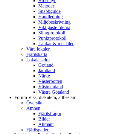
Broschyr
Metoder
Snabbguide
Handledning
Miljöbeskrivning
Viktigaste filerna
Slingprotokoll
Punktprotokoll
Länkar & mer filer
Våra lokaler
Fjärilskarta
Lokala sidor
Gotland
Jämtland
Närke
Västerbotten
Västmanland
Västra Götaland
Forum
Visa, diskutera, artbestäm
Översikt
Ämnen
Fjärilsfrågor
Bilder
Allmänt
Fjärilsgalleri