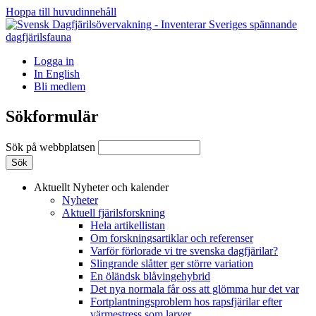
Hoppa till huvudinnehåll
Logga in
In English
Bli medlem
Sökformulär
Sök på webbplatsen
Aktuellt
Nyheter och kalender
Nyheter
Aktuell fjärilsforskning
Hela artikellistan
Om forskningsartiklar och referenser
Varför förlorade vi tre svenska dagfjärilar?
Slingrande slåtter ger större variation
En öländsk blåvingehybrid
Det nya normala får oss att glömma hur det var
Fortplantningsproblem hos rapsfjärilar efter
värmestress som larver