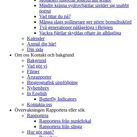
Mindre kräsna sydrovfjärilar sprider sig snabbt
norrut
Vad tittar du på?
Många slags pollinerare ger större bomullsskörd
Två generationer påfågelöga i Belgien
Vackra fjärilar skyddas oftare än alldagliga
Kalender
Anmäl dig här!
Din sida
Om oss
Kontakt och bakgrund
Bakgrund
Vad gör vi
Filmer
Årsrapporter
Biogeografisk uppföljning
Nyhetsbrev
In English
Butterfly Indicators
Kontakta oss
Övervakningen
Rapportera eller sök
Rapportera
Rapportera från punktlokal
Rapportera från slinga
Hur gör man?