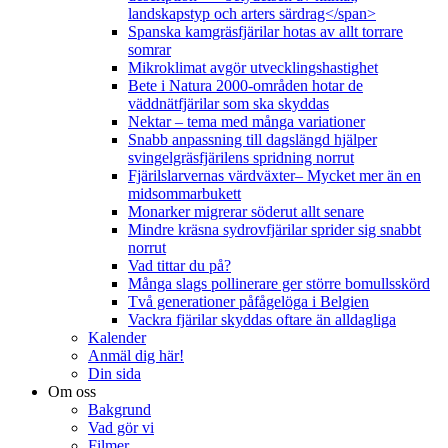
landskapstyp och arters särdrag</span>
Spanska kamgräsfjärilar hotas av allt torrare
somrar
Mikroklimat avgör utvecklingshastighet
Bete i Natura 2000-områden hotar de
väddnätfjärilar som ska skyddas
Nektar – tema med många variationer
Snabb anpassning till dagslängd hjälper
svingelgräsfjärilens spridning norrut
Fjärilslarvernas värdväxter– Mycket mer än en
midsommarbukett
Monarker migrerar söderut allt senare
Mindre kräsna sydrovfjärilar sprider sig snabbt
norrut
Vad tittar du på?
Många slags pollinerare ger större bomullsskörd
Två generationer påfågelöga i Belgien
Vackra fjärilar skyddas oftare än alldagliga
Kalender
Anmäl dig här!
Din sida
Om oss
Bakgrund
Vad gör vi
Filmer