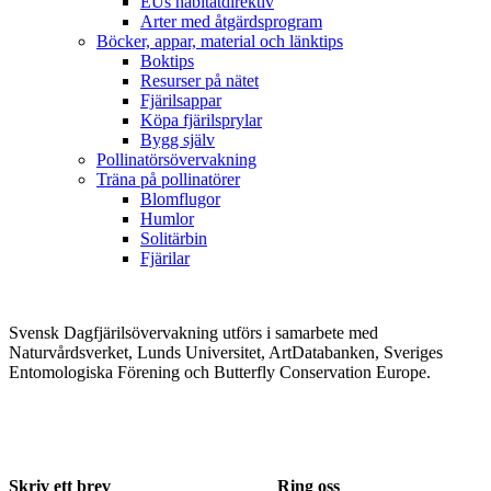
EUs habitatdirektiv
Arter med åtgärdsprogram
Böcker, appar, material och länktips
Boktips
Resurser på nätet
Fjärilsappar
Köpa fjärilsprylar
Bygg själv
Pollinatörsövervakning
Träna på pollinatörer
Blomflugor
Humlor
Solitärbin
Fjärilar
Svensk Dagfjärilsövervakning utförs i samarbete med
Naturvårdsverket, Lunds Universitet, ArtDatabanken, Sveriges
Entomologiska Förening och Butterfly Conservation Europe.
Skriv ett brev
Ring oss