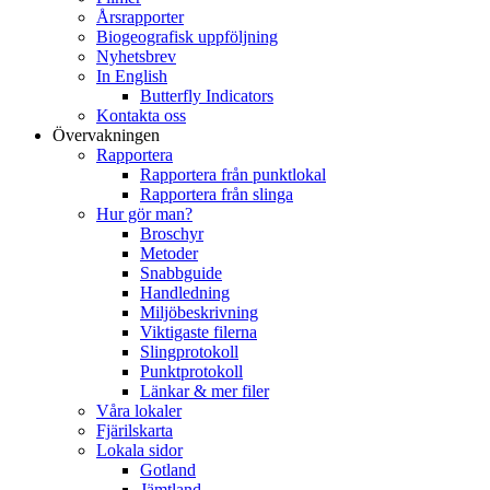
Årsrapporter
Biogeografisk uppföljning
Nyhetsbrev
In English
Butterfly Indicators
Kontakta oss
Övervakningen
Rapportera
Rapportera från punktlokal
Rapportera från slinga
Hur gör man?
Broschyr
Metoder
Snabbguide
Handledning
Miljöbeskrivning
Viktigaste filerna
Slingprotokoll
Punktprotokoll
Länkar & mer filer
Våra lokaler
Fjärilskarta
Lokala sidor
Gotland
Jämtland