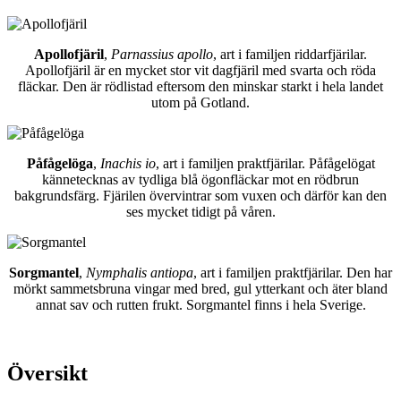
Apollofjäril
,
Parnassius apollo
, art i familjen riddarfjärilar.
Apollofjäril är en mycket stor vit dagfjäril med svarta och röda
fläckar. Den är rödlistad eftersom den minskar starkt i hela landet
utom på Gotland.
Påfågelöga
,
Inachis io
, art i familjen praktfjärilar. Påfågelögat
kännetecknas av tydliga blå ögonfläckar mot en rödbrun
bakgrundsfärg. Fjärilen övervintrar som vuxen och därför kan den
ses mycket tidigt på våren.
Sorgmantel
,
Nymphalis antiopa
, art i familjen praktfjärilar. Den har
mörkt sammetsbruna vingar med bred, gul ytterkant och äter bland
annat sav och rutten frukt. Sorgmantel finns i hela Sverige.
Översikt