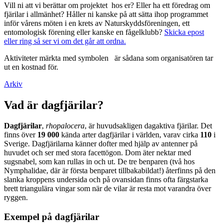
Vill ni att vi berättar om projektet hos er? Eller ha ett föredrag om
fjärilar i allmänhet? Håller ni kanske på att sätta ihop programmet
inför vårens möten i en krets av Naturskyddsföreningen, ett
entomologisk förening eller kanske en fågelklubb?
Skicka epost
eller ring så ser vi om det går att ordna.
Aktiviteter märkta med symbolen
är sådana som organisatören tar
ut en kostnad för.
Arkiv
Vad är dagfjärilar?
Dagfjärilar
,
rhopalocera
, är huvudsakligen dagaktiva fjärilar. Det
finns över
19 000
kända arter dagfjärilar i världen, varav cirka
110
i
Sverige. Dagfjärilarna känner dofter med hjälp av antenner på
huvudet och ser med stora facettögon. Dom äter nektar med
sugsnabel, som kan rullas in och ut. De tre benparen (två hos
Nymphalidae, där är första benparet tillbakabildat!) återfinns på den
slanka kroppens undersida och på ovansidan finns ofta färgstarka
brett triangulära vingar som när de vilar är resta mot varandra över
ryggen.
Exempel på dagfjärilar