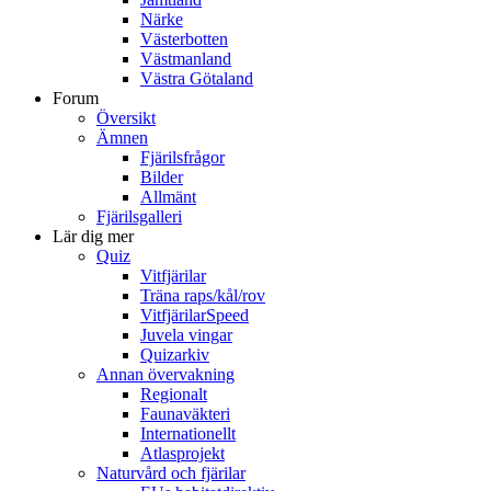
Närke
Västerbotten
Västmanland
Västra Götaland
Forum
Översikt
Ämnen
Fjärilsfrågor
Bilder
Allmänt
Fjärilsgalleri
Lär dig mer
Quiz
Vitfjärilar
Träna raps/kål/rov
VitfjärilarSpeed
Juvela vingar
Quizarkiv
Annan övervakning
Regionalt
Faunaväkteri
Internationellt
Atlasprojekt
Naturvård och fjärilar