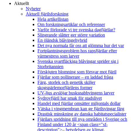
Aktuellt
Nyheter
Aktuell fjärilsforskning
Hela artikellistan
Om forskningsartiklar och referenser
Varför förlorade vi tre svenska dagfjärilar?
Slingrande slåtter ger större variation
En öländsk blåvingehybrid
Det nya normala får oss att glömma hur det var
Fortplantningsproblem hos rapsfjärilar efter
värmestress som larver
Svenska svartfläckiga blåvingar sprider sig i
Storbritannien
Förskjuten blomning som försvar mot fjäril
Fjärilar som pollinerare – en laddad fråga
Färg, storlek och genetik skiljer
skogspärlemorfjärilens former
UV-ljus avslöjar busksnabbvingens larver
Sydrovfjäril har smak för stadslivet
Handel med fjärilar omsätter miljontals dollar
Vätska i vingmembran kan ge fjärilsvingar färg
Drastisk minskning av danska habitatspecialister
Fjärilars spridning till nya områden i Sverige och
Finland under 120 år <span class="sf-
description">– betydelsen av klimat,