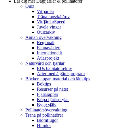
Lär dig mer
Dagfjärilar & pollinatörer
Quiz
Vitfjärilar
Träna raps/kål/rov
VitfjärilarSpeed
Juvela vingar
Quizarkiv
Annan övervakning
Regionalt
Faunaväkteri
Internationellt
Atlasprojekt
Naturvård och fjärilar
EUs habitatdirektiv
Arter med åtgärdsprogram
Böcker, appar, material och länktips
Boktips
Resurser på nätet
Fjärilsappar
Köpa fjärilsprylar
Bygg själv
Pollinatörsövervakning
Träna på pollinatörer
Blomflugor
Humlor