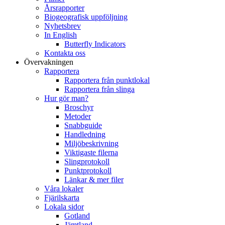
Årsrapporter
Biogeografisk uppföljning
Nyhetsbrev
In English
Butterfly Indicators
Kontakta oss
Övervakningen
Rapportera
Rapportera från punktlokal
Rapportera från slinga
Hur gör man?
Broschyr
Metoder
Snabbguide
Handledning
Miljöbeskrivning
Viktigaste filerna
Slingprotokoll
Punktprotokoll
Länkar & mer filer
Våra lokaler
Fjärilskarta
Lokala sidor
Gotland
Jämtland