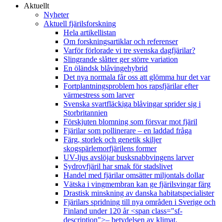
Aktuellt
Nyheter
Aktuell fjärilsforskning
Hela artikellistan
Om forskningsartiklar och referenser
Varför förlorade vi tre svenska dagfjärilar?
Slingrande slåtter ger större variation
En öländsk blåvingehybrid
Det nya normala får oss att glömma hur det var
Fortplantningsproblem hos rapsfjärilar efter
värmestress som larver
Svenska svartfläckiga blåvingar sprider sig i
Storbritannien
Förskjuten blomning som försvar mot fjäril
Fjärilar som pollinerare – en laddad fråga
Färg, storlek och genetik skiljer
skogspärlemorfjärilens former
UV-ljus avslöjar busksnabbvingens larver
Sydrovfjäril har smak för stadslivet
Handel med fjärilar omsätter miljontals dollar
Vätska i vingmembran kan ge fjärilsvingar färg
Drastisk minskning av danska habitatspecialister
Fjärilars spridning till nya områden i Sverige och
Finland under 120 år <span class="sf-
description">– betydelsen av klimat,