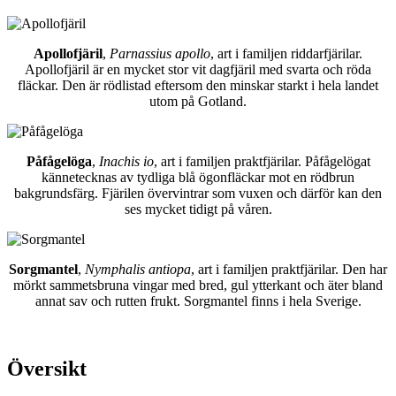
Apollofjäril
,
Parnassius apollo
, art i familjen riddarfjärilar.
Apollofjäril är en mycket stor vit dagfjäril med svarta och röda
fläckar. Den är rödlistad eftersom den minskar starkt i hela landet
utom på Gotland.
Påfågelöga
,
Inachis io
, art i familjen praktfjärilar. Påfågelögat
kännetecknas av tydliga blå ögonfläckar mot en rödbrun
bakgrundsfärg. Fjärilen övervintrar som vuxen och därför kan den
ses mycket tidigt på våren.
Sorgmantel
,
Nymphalis antiopa
, art i familjen praktfjärilar. Den har
mörkt sammetsbruna vingar med bred, gul ytterkant och äter bland
annat sav och rutten frukt. Sorgmantel finns i hela Sverige.
Översikt