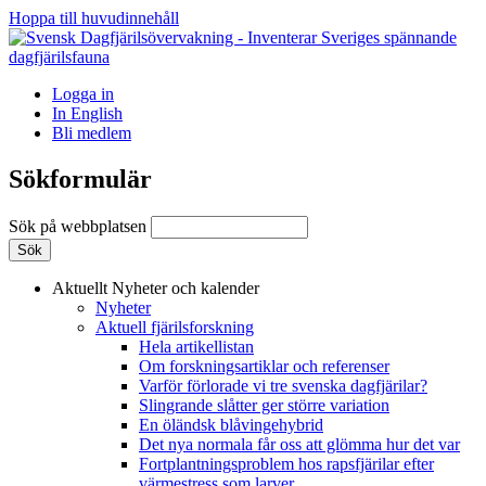
Hoppa till huvudinnehåll
Logga in
In English
Bli medlem
Sökformulär
Sök på webbplatsen
Aktuellt
Nyheter och kalender
Nyheter
Aktuell fjärilsforskning
Hela artikellistan
Om forskningsartiklar och referenser
Varför förlorade vi tre svenska dagfjärilar?
Slingrande slåtter ger större variation
En öländsk blåvingehybrid
Det nya normala får oss att glömma hur det var
Fortplantningsproblem hos rapsfjärilar efter
värmestress som larver