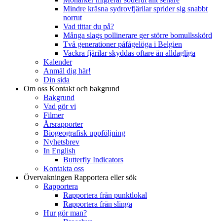
Mindre kräsna sydrovfjärilar sprider sig snabbt
norrut
Vad tittar du på?
Många slags pollinerare ger större bomullsskörd
Två generationer påfågelöga i Belgien
Vackra fjärilar skyddas oftare än alldagliga
Kalender
Anmäl dig här!
Din sida
Om oss
Kontakt och bakgrund
Bakgrund
Vad gör vi
Filmer
Årsrapporter
Biogeografisk uppföljning
Nyhetsbrev
In English
Butterfly Indicators
Kontakta oss
Övervakningen
Rapportera eller sök
Rapportera
Rapportera från punktlokal
Rapportera från slinga
Hur gör man?