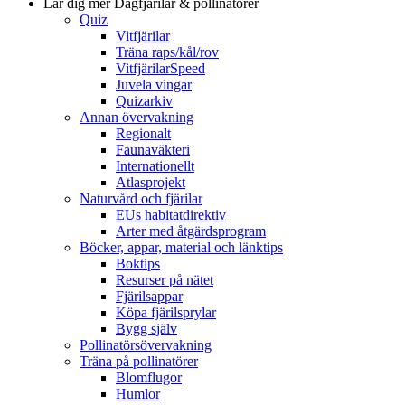
Lär dig mer
Dagfjärilar & pollinatörer
Quiz
Vitfjärilar
Träna raps/kål/rov
VitfjärilarSpeed
Juvela vingar
Quizarkiv
Annan övervakning
Regionalt
Faunaväkteri
Internationellt
Atlasprojekt
Naturvård och fjärilar
EUs habitatdirektiv
Arter med åtgärdsprogram
Böcker, appar, material och länktips
Boktips
Resurser på nätet
Fjärilsappar
Köpa fjärilsprylar
Bygg själv
Pollinatörsövervakning
Träna på pollinatörer
Blomflugor
Humlor