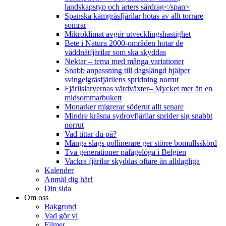
landskapstyp och arters särdrag</span>
Spanska kamgräsfjärilar hotas av allt torrare
somrar
Mikroklimat avgör utvecklingshastighet
Bete i Natura 2000-områden hotar de
väddnätfjärilar som ska skyddas
Nektar – tema med många variationer
Snabb anpassning till dagslängd hjälper
svingelgräsfjärilens spridning norrut
Fjärilslarvernas värdväxter– Mycket mer än en
midsommarbukett
Monarker migrerar söderut allt senare
Mindre kräsna sydrovfjärilar sprider sig snabbt
norrut
Vad tittar du på?
Många slags pollinerare ger större bomullsskörd
Två generationer påfågelöga i Belgien
Vackra fjärilar skyddas oftare än alldagliga
Kalender
Anmäl dig här!
Din sida
Om oss
Bakgrund
Vad gör vi
Filmer