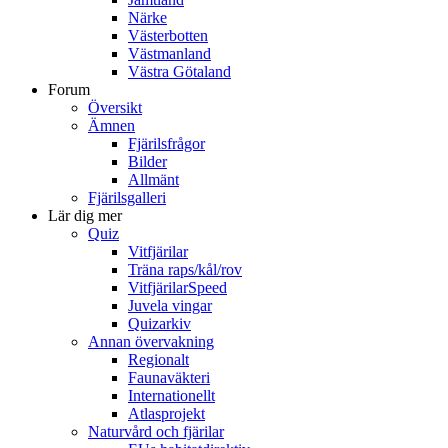
Närke
Västerbotten
Västmanland
Västra Götaland
Forum
Översikt
Ämnen
Fjärilsfrågor
Bilder
Allmänt
Fjärilsgalleri
Lär dig mer
Quiz
Vitfjärilar
Träna raps/kål/rov
VitfjärilarSpeed
Juvela vingar
Quizarkiv
Annan övervakning
Regionalt
Faunaväkteri
Internationellt
Atlasprojekt
Naturvård och fjärilar