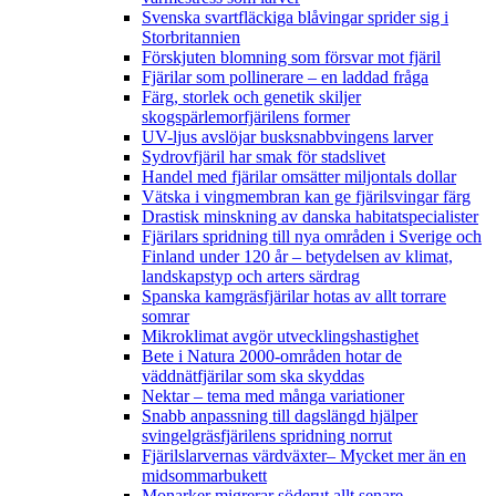
Svenska svartfläckiga blåvingar sprider sig i
Storbritannien
Förskjuten blomning som försvar mot fjäril
Fjärilar som pollinerare – en laddad fråga
Färg, storlek och genetik skiljer
skogspärlemorfjärilens former
UV-ljus avslöjar busksnabbvingens larver
Sydrovfjäril har smak för stadslivet
Handel med fjärilar omsätter miljontals dollar
Vätska i vingmembran kan ge fjärilsvingar färg
Drastisk minskning av danska habitatspecialister
Fjärilars spridning till nya områden i Sverige och
Finland under 120 år
– betydelsen av klimat,
landskapstyp och arters särdrag
Spanska kamgräsfjärilar hotas av allt torrare
somrar
Mikroklimat avgör utvecklingshastighet
Bete i Natura 2000-områden hotar de
väddnätfjärilar som ska skyddas
Nektar – tema med många variationer
Snabb anpassning till dagslängd hjälper
svingelgräsfjärilens spridning norrut
Fjärilslarvernas värdväxter– Mycket mer än en
midsommarbukett
Monarker migrerar söderut allt senare