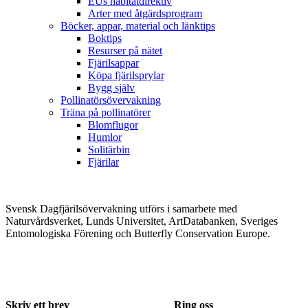
EUs habitatdirektiv
Arter med åtgärdsprogram
Böcker, appar, material och länktips
Boktips
Resurser på nätet
Fjärilsappar
Köpa fjärilsprylar
Bygg själv
Pollinatörsövervakning
Träna på pollinatörer
Blomflugor
Humlor
Solitärbin
Fjärilar
Svensk Dagfjärilsövervakning utförs i samarbete med
Naturvårdsverket, Lunds Universitet, ArtDatabanken, Sveriges
Entomologiska Förening och Butterfly Conservation Europe.
Skriv ett brev
Ring oss