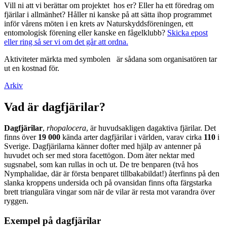
Vill ni att vi berättar om projektet hos er? Eller ha ett föredrag om
fjärilar i allmänhet? Håller ni kanske på att sätta ihop programmet
inför vårens möten i en krets av Naturskyddsföreningen, ett
entomologisk förening eller kanske en fågelklubb?
Skicka epost
eller ring så ser vi om det går att ordna.
Aktiviteter märkta med symbolen
är sådana som organisatören tar
ut en kostnad för.
Arkiv
Vad är dagfjärilar?
Dagfjärilar
,
rhopalocera
, är huvudsakligen dagaktiva fjärilar. Det
finns över
19 000
kända arter dagfjärilar i världen, varav cirka
110
i
Sverige. Dagfjärilarna känner dofter med hjälp av antenner på
huvudet och ser med stora facettögon. Dom äter nektar med
sugsnabel, som kan rullas in och ut. De tre benparen (två hos
Nymphalidae, där är första benparet tillbakabildat!) återfinns på den
slanka kroppens undersida och på ovansidan finns ofta färgstarka
brett triangulära vingar som när de vilar är resta mot varandra över
ryggen.
Exempel på dagfjärilar