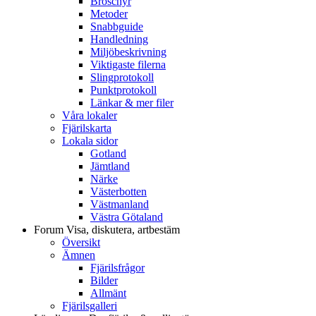
Broschyr
Metoder
Snabbguide
Handledning
Miljöbeskrivning
Viktigaste filerna
Slingprotokoll
Punktprotokoll
Länkar & mer filer
Våra lokaler
Fjärilskarta
Lokala sidor
Gotland
Jämtland
Närke
Västerbotten
Västmanland
Västra Götaland
Forum
Visa, diskutera, artbestäm
Översikt
Ämnen
Fjärilsfrågor
Bilder
Allmänt
Fjärilsgalleri