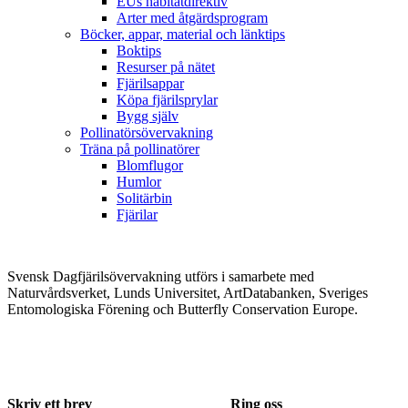
EUs habitatdirektiv
Arter med åtgärdsprogram
Böcker, appar, material och länktips
Boktips
Resurser på nätet
Fjärilsappar
Köpa fjärilsprylar
Bygg själv
Pollinatörsövervakning
Träna på pollinatörer
Blomflugor
Humlor
Solitärbin
Fjärilar
Svensk Dagfjärilsövervakning utförs i samarbete med
Naturvårdsverket, Lunds Universitet, ArtDatabanken, Sveriges
Entomologiska Förening och Butterfly Conservation Europe.
Skriv ett brev
Ring oss