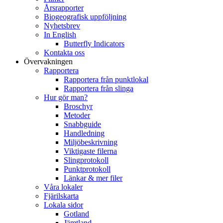
Årsrapporter
Biogeografisk uppföljning
Nyhetsbrev
In English
Butterfly Indicators
Kontakta oss
Övervakningen
Rapportera
Rapportera från punktlokal
Rapportera från slinga
Hur gör man?
Broschyr
Metoder
Snabbguide
Handledning
Miljöbeskrivning
Viktigaste filerna
Slingprotokoll
Punktprotokoll
Länkar & mer filer
Våra lokaler
Fjärilskarta
Lokala sidor
Gotland
Jämtland