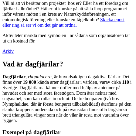
Vill ni att vi berättar om projektet hos er? Eller ha ett föredrag om
fjärilar i allmänhet? Håller ni kanske på att sätta ihop programmet
inför vårens möten i en krets av Naturskyddsföreningen, ett
entomologisk förening eller kanske en fågelklubb?
Skicka epost
eller ring så ser vi om det går att ordna.
Aktiviteter märkta med symbolen
är sådana som organisatören tar
ut en kostnad för.
Arkiv
Vad är dagfjärilar?
Dagfjärilar
,
rhopalocera
, är huvudsakligen dagaktiva fjärilar. Det
finns över
19 000
kända arter dagfjärilar i världen, varav cirka
110
i
Sverige. Dagfjärilarna känner dofter med hjälp av antenner på
huvudet och ser med stora facettögon. Dom äter nektar med
sugsnabel, som kan rullas in och ut. De tre benparen (två hos
Nymphalidae, där är första benparet tillbakabildat!) återfinns på den
slanka kroppens undersida och på ovansidan finns ofta färgstarka
brett triangulära vingar som när de vilar är resta mot varandra över
ryggen.
Exempel på dagfjärilar