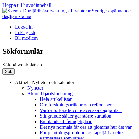
Hoppa till huvudinnehåll
Logga in
In English
Bli medlem
Sökformulär
Sök på webbplatsen
Aktuellt
Nyheter och kalender
Nyheter
Aktuell fjärilsforskning
Hela artikellistan
Om forskningsartiklar och referenser
Varför förlorade vi tre svenska dagfjärilar?
Slingrande slåtter ger större variation
En öländsk blåvingehybrid
Det nya normala får oss att glömma hur det var
Fortplantningsproblem hos rapsfjärilar efter
värmestress som larver