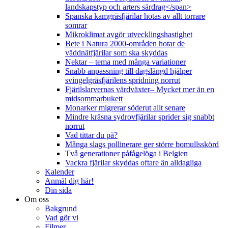
landskapstyp och arters särdrag</span>
Spanska kamgräsfjärilar hotas av allt torrare
somrar
Mikroklimat avgör utvecklingshastighet
Bete i Natura 2000-områden hotar de
väddnätfjärilar som ska skyddas
Nektar – tema med många variationer
Snabb anpassning till dagslängd hjälper
svingelgräsfjärilens spridning norrut
Fjärilslarvernas värdväxter– Mycket mer än en
midsommarbukett
Monarker migrerar söderut allt senare
Mindre kräsna sydrovfjärilar sprider sig snabbt
norrut
Vad tittar du på?
Många slags pollinerare ger större bomullsskörd
Två generationer påfågelöga i Belgien
Vackra fjärilar skyddas oftare än alldagliga
Kalender
Anmäl dig här!
Din sida
Om oss
Bakgrund
Vad gör vi
Filmer