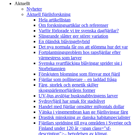
Aktuellt
Nyheter
Aktuell fjärilsforskning
Hela artikellistan
Om forskningsartiklar och referenser
Varför förlorade vi tre svenska dagfjärilar?
Slingrande slåtter ger större variation
En öländsk blåvingehybrid
Det nya normala får oss att glömma hur det var
Fortplantningsproblem hos rapsfjärilar efter
värmestress som larver
Svenska svartfläckiga blåvingar sprider sig i
Storbritannien
Förskjuten blomning som försvar mot fjäril
Fjärilar som pollinerare – en laddad fråga
Färg, storlek och genetik skiljer
skogspärlemorfjärilens former
UV-ljus avslöjar busksnabbvingens larver
Sydrovfjäril har smak för stadslivet
Handel med fjärilar omsätter miljontals dollar
Vätska i vingmembran kan ge fjärilsvingar färg
Drastisk minskning av danska habitatspecialister
Fjärilars spridning till nya områden i Sverige och
Finland under 120 år <span class="sf-
description">– betydelsen av klimat,