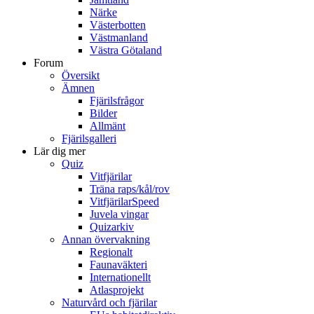
Närke
Västerbotten
Västmanland
Västra Götaland
Forum
Översikt
Ämnen
Fjärilsfrågor
Bilder
Allmänt
Fjärilsgalleri
Lär dig mer
Quiz
Vitfjärilar
Träna raps/kål/rov
VitfjärilarSpeed
Juvela vingar
Quizarkiv
Annan övervakning
Regionalt
Faunaväkteri
Internationellt
Atlasprojekt
Naturvård och fjärilar