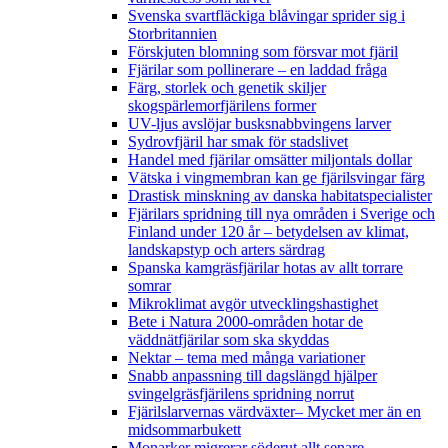
Svenska svartfläckiga blåvingar sprider sig i
Storbritannien
Förskjuten blomning som försvar mot fjäril
Fjärilar som pollinerare – en laddad fråga
Färg, storlek och genetik skiljer
skogspärlemorfjärilens former
UV-ljus avslöjar busksnabbvingens larver
Sydrovfjäril har smak för stadslivet
Handel med fjärilar omsätter miljontals dollar
Vätska i vingmembran kan ge fjärilsvingar färg
Drastisk minskning av danska habitatspecialister
Fjärilars spridning till nya områden i Sverige och
Finland under 120 år
– betydelsen av klimat,
landskapstyp och arters särdrag
Spanska kamgräsfjärilar hotas av allt torrare
somrar
Mikroklimat avgör utvecklingshastighet
Bete i Natura 2000-områden hotar de
väddnätfjärilar som ska skyddas
Nektar – tema med många variationer
Snabb anpassning till dagslängd hjälper
svingelgräsfjärilens spridning norrut
Fjärilslarvernas värdväxter– Mycket mer än en
midsommarbukett
Monarker migrerar söderut allt senare