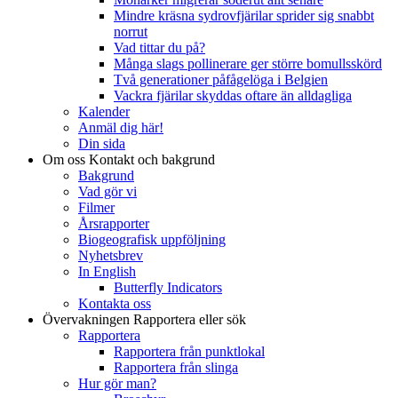
Mindre kräsna sydrovfjärilar sprider sig snabbt
norrut
Vad tittar du på?
Många slags pollinerare ger större bomullsskörd
Två generationer påfågelöga i Belgien
Vackra fjärilar skyddas oftare än alldagliga
Kalender
Anmäl dig här!
Din sida
Om oss
Kontakt och bakgrund
Bakgrund
Vad gör vi
Filmer
Årsrapporter
Biogeografisk uppföljning
Nyhetsbrev
In English
Butterfly Indicators
Kontakta oss
Övervakningen
Rapportera eller sök
Rapportera
Rapportera från punktlokal
Rapportera från slinga
Hur gör man?