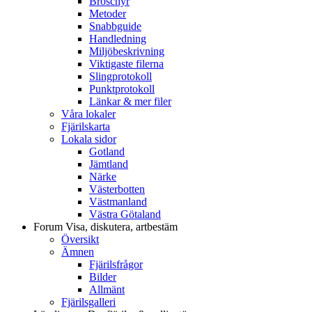
Broschyr
Metoder
Snabbguide
Handledning
Miljöbeskrivning
Viktigaste filerna
Slingprotokoll
Punktprotokoll
Länkar & mer filer
Våra lokaler
Fjärilskarta
Lokala sidor
Gotland
Jämtland
Närke
Västerbotten
Västmanland
Västra Götaland
Forum
Visa, diskutera, artbestäm
Översikt
Ämnen
Fjärilsfrågor
Bilder
Allmänt
Fjärilsgalleri