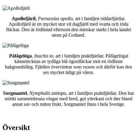
Apollofjäril
,
Parnassius apollo
, art i familjen riddarfjärilar.
Apollofjäril är en mycket stor vit dagfjäril med svarta och röda
fläckar. Den är rödlistad eftersom den minskar starkt i hela landet
utom på Gotland.
Påfågelöga
,
Inachis io
, art i familjen praktfjärilar. Påfågelögat
kännetecknas av tydliga blå ögonfläckar mot en rödbrun
bakgrundsfärg. Fjärilen övervintrar som vuxen och därför kan den
ses mycket tidigt på våren.
Sorgmantel
,
Nymphalis antiopa
, art i familjen praktfjärilar. Den har
mörkt sammetsbruna vingar med bred, gul ytterkant och äter bland
annat sav och rutten frukt. Sorgmantel finns i hela Sverige.
Översikt