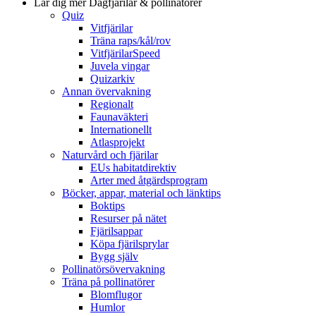
Lär dig mer
Dagfjärilar & pollinatörer
Quiz
Vitfjärilar
Träna raps/kål/rov
VitfjärilarSpeed
Juvela vingar
Quizarkiv
Annan övervakning
Regionalt
Faunaväkteri
Internationellt
Atlasprojekt
Naturvård och fjärilar
EUs habitatdirektiv
Arter med åtgärdsprogram
Böcker, appar, material och länktips
Boktips
Resurser på nätet
Fjärilsappar
Köpa fjärilsprylar
Bygg själv
Pollinatörsövervakning
Träna på pollinatörer
Blomflugor
Humlor