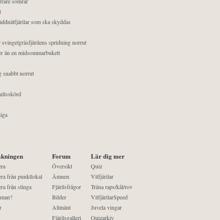
orrare somrar
t
äddnätfjärilar som ska skyddas
 svingelgräsfjärilens spridning norrut
mer än en midsommarbukett
g snabbt norrut
ullsskörd
liga
kningen
Forum
Lär dig mer
era
Översikt
Quiz
ra från punktlokal
Ämnen
Vitfjärilar
ra från slinga
Fjärilsfrågor
Träna raps/kål/rov
 man?
Bilder
VitfjärilarSpeed
r
Allmänt
Juvela vingar
Fjärilsgalleri
Quizarkiv