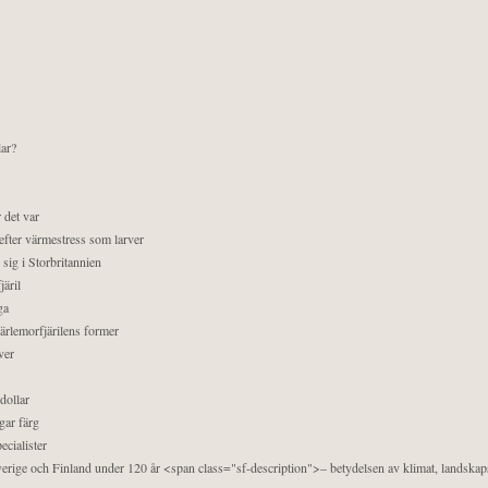
lar?
 det var
efter värmestress som larver
sig i Storbritannien
äril
ga
pärlemorfjärilens former
ver
dollar
gar färg
ecialister
 Sverige och Finland under 120 år <span class="sf-description">– betydelsen av klimat, landska