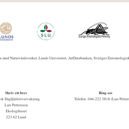
te med Naturvårdsverket, Lunds Universitet, ArtDatabanken, Sveriges Entomologis
Skriv ett brev
Ring oss
sk Dagfjärilsövervakning
Telefon: 046-222 3818 (Lars Petter
Lars Pettersson
Ekologihuset
223 62 Lund