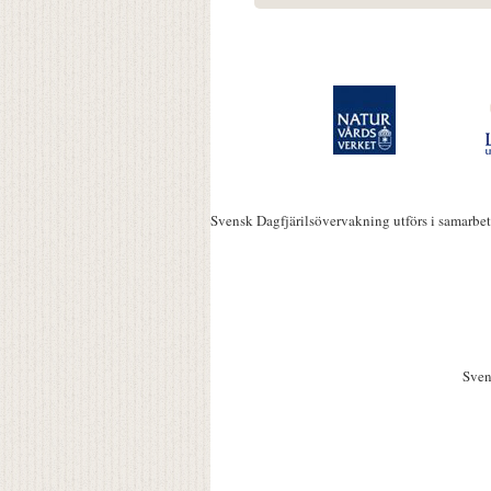
Svensk Dagfjärilsövervakning utförs i samarbe
Sven