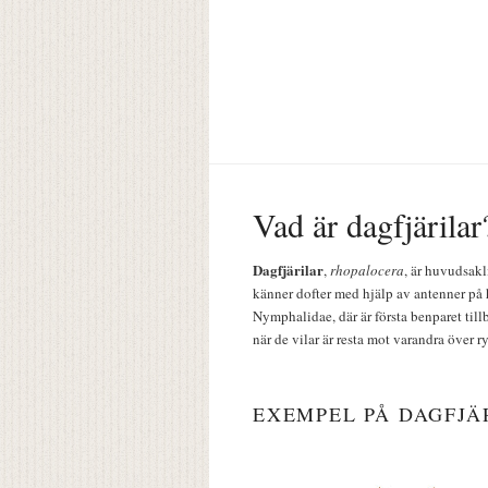
Vad är dagfjärilar
Dagfjärilar
,
rhopalocera
, är huvudsakl
känner dofter med hjälp av antenner på 
Nymphalidae, där är första benparet till
när de vilar är resta mot varandra över r
EXEMPEL PÅ DAGFJÄ