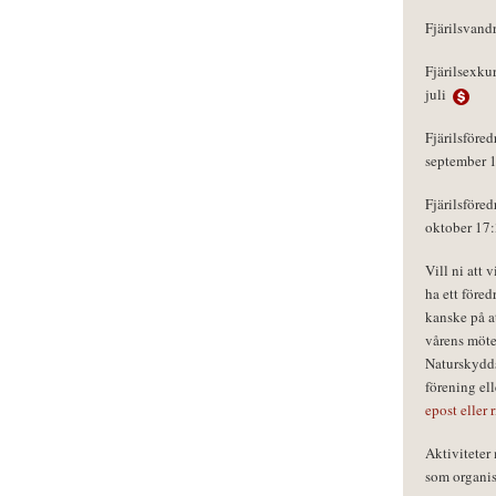
Fjärilsvand
Fjärilsexku
juli
Fjärilsföred
september 
Fjärilsföred
oktober 17
Vill ni att 
ha ett föred
kanske på a
vårens möte
Naturskydds
förening el
epost eller 
Aktivitete
som organisa