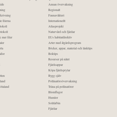
ide
Annan övervakning
ning
Regionalt
krivning
Faunaväkteri
e filerna
Internationellt
tokoll
Atlasprojekt
tokoll
Naturvård och fjärilar
 mer filer
EUs habitatdirektiv
aler
Arter med åtgärdsprogram
rta
Böcker, appar, material och länktips
idor
Boktips
Resurser på nätet
d
Fjärilsappar
Köpa fjärilsprylar
tten
Bygg själv
land
Pollinatörsövervakning
ötaland
Träna på pollinatörer
Blomflugor
Humlor
Solitärbin
Fjärilar