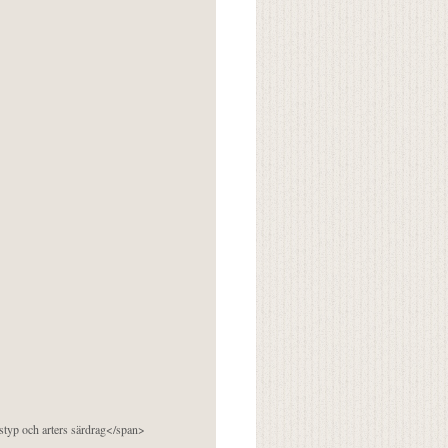
pstyp och arters särdrag</span>