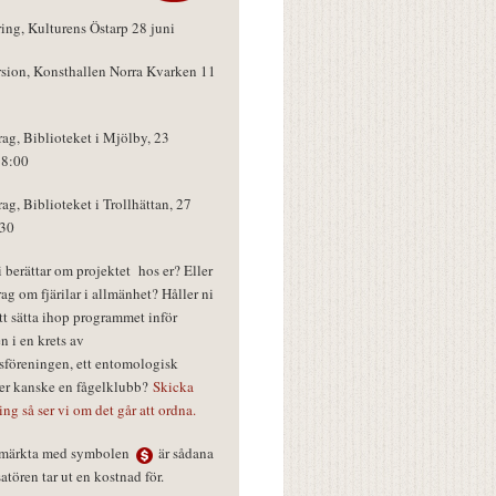
ring, Kulturens Östarp 28 juni
rsion, Konsthallen Norra Kvarken 11
rag, Biblioteket i Mjölby, 23
18:00
rag, Biblioteket i Trollhättan, 27
:30
vi berättar om projektet hos er? Eller
rag om fjärilar i allmänhet? Håller ni
tt sätta ihop programmet inför
n i en krets av
föreningen, ett entomologisk
ler kanske en fågelklubb?
Skicka
ring så ser vi om det går att ordna.
r märkta med symbolen
är sådana
tören tar ut en kostnad för.