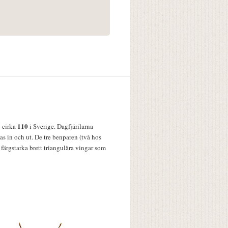
110
v cirka
i Sverige. Dagfjärilarna
s in och ut. De tre benparen (två hos
färgstarka brett triangulära vingar som