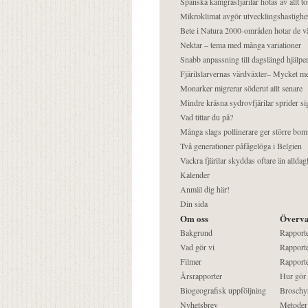
Spanska kamgräsfjärilar hotas av allt t
Mikroklimat avgör utvecklingshastighe
Bete i Natura 2000-områden hotar de v
Nektar – tema med många variationer
Snabb anpassning till dagslängd hjälper
Fjärilslarvernas värdväxter– Mycket 
Monarker migrerar söderut allt senare
Mindre kräsna sydrovfjärilar sprider si
Vad tittar du på?
Många slags pollinerare ger större bom
Två generationer påfågelöga i Belgien
Vackra fjärilar skyddas oftare än alldag
Kalender
Anmäl dig här!
Din sida
Om oss
Överva
Bakgrund
Rapport
Vad gör vi
Rapporte
Filmer
Rapporte
Årsrapporter
Hur gör
Biogeografisk uppföljning
Broschy
Nyhetsbrev
Metoder