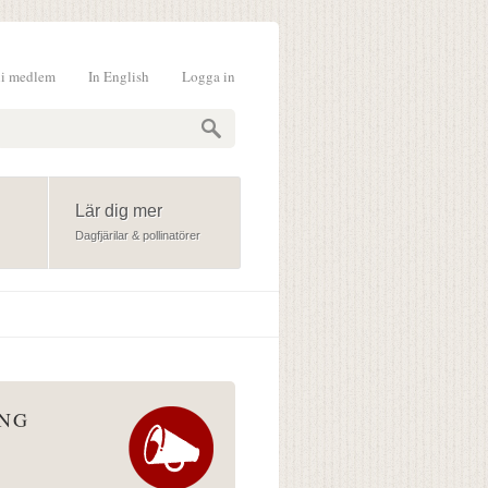
li medlem
In English
Logga in
formulär
Lär dig mer
Dagfjärilar & pollinatörer
ÅNG