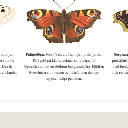
Påfågelöga
Sorgman
 i familjen
,
Inachis io
, art i familjen praktfjärilar.
t stor vit
Påfågelögat kännetecknas av tydliga blå
praktfjäri
r. Den är
ögonfläckar mot en rödbrun bakgrundsfärg. Fjärilen
med bred,
 hela landet
övervintrar som vuxen och därför kan den ses
och rutten
mycket tidigt på våren.