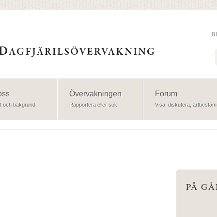
B
Sök
oss
Övervakningen
Forum
t och bakgrund
Rapportera eller sök
Visa, diskutera, artbestäm
PÅ G