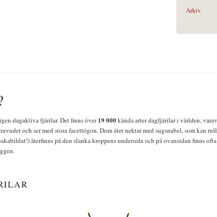
Arkiv
?
19 000
igen dagaktiva fjärilar. Det finns över
kända arter dagfjärilar i världen, vara
huvudet och ser med stora facettögon. Dom äter nektar med sugsnabel, som kan rulla
bakabildat!) återfinns på den slanka kroppens undersida och på ovansidan finns ofta 
yggen.
RILAR