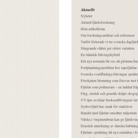
Aktuellt
Nyheter
Aktuell fjärilsforskning
Hela artikellistan
Om forskningsartiklar och referenser
Varför förlorade vi tre svenska dagfjäri
Slingrande slåtter ger större variation
En öländsk blåvingehybrid
Det nya normala får oss att glömma hur
Fortplantningsproblem hos rapsfjärilar 
Svenska svartfläckiga blåvingar sprider 
Förskjuten blomning som försvar mot fj
Fjärilar som pollinerare – en laddad frå
Färg, storlek och genetik skiljer skogs
UV-ljus avslöjar busksnabbvingens lar
Sydrovfjäril har smak för stadslivet
Handel med fjärilar omsätter miljontals 
Vätska i vingmembran kan ge fjärilsvin
Drastisk minskning av danska habitatsp
Fjärilars spridning till nya områden i