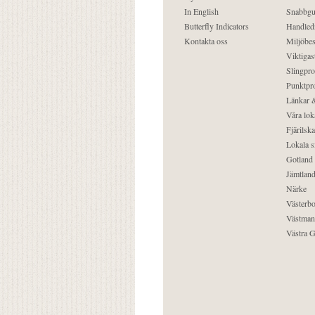
In English
Snabbgu
Butterfly Indicators
Handled
Kontakta oss
Miljöbes
Viktigast
Slingpro
Punktpro
Länkar &
Våra lok
Fjärilska
Lokala s
Gotland
Jämtlan
Närke
Västerbo
Västman
Västra G