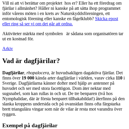
Vill ni att vi berättar om projektet hos er? Eller ha ett föredrag om
fjärilar i allmänhet? Håller ni kanske på att sätta ihop programmet
inför vårens möten i en krets av Naturskyddsföreningen, ett
entomologisk förening eller kanske en fågelklubb?
Skicka epost
eller ring så ser vi om det går att ordna.
Aktiviteter märkta med symbolen
är sådana som organisatören tar
ut en kostnad för.
Arkiv
Vad är dagfjärilar?
Dagfjärilar
,
rhopalocera
, är huvudsakligen dagaktiva fjärilar. Det
finns över
19 000
kända arter dagfjärilar i världen, varav cirka
110
i
Sverige. Dagfjärilarna känner dofter med hjälp av antenner på
huvudet och ser med stora facettögon. Dom äter nektar med
sugsnabel, som kan rullas in och ut. De tre benparen (två hos
Nymphalidae, där är första benparet tillbakabildat!) återfinns på den
slanka kroppens undersida och på ovansidan finns ofta färgstarka
brett triangulära vingar som när de vilar är resta mot varandra över
ryggen.
Exempel på dagfjärilar