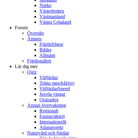
Närke
Västerbotten
Västmanland
Västra Götaland
Forum
Översikt
Ämnen
Fjärilsfrågor
Bilder
Allmänt
Fjärilsgalleri
Lär dig mer
Quiz
Vitfjärilar
Träna raps/kål/rov
VitfjärilarSpeed
Juvela vingar
Quizarkiv
Annan övervakning
Regionalt
Faunaväkteri
Internationellt
Atlasprojekt
Naturvård och fjärilar