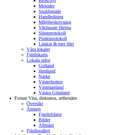
Broschyr
Metoder
Snabbguide
Handledning
Miljöbeskrivning
Viktigaste filerna
Slingprotokoll
Punktprotokoll
Länkar & mer filer
Våra lokaler
Fjärilskarta
Lokala sidor
Gotland
Jämtland
Närke
Västerbotten
Västmanland
Västra Götaland
Forum
Visa, diskutera, artbestäm
Översikt
Ämnen
Fjärilsfrågor
Bilder
Allmänt
Fjärilsgalleri