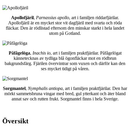
Apollofjäril
,
Parnassius apollo
, art i familjen riddarfjärilar.
Apollofjäril är en mycket stor vit dagfjäril med svarta och röda
fläckar. Den är rödlistad eftersom den minskar starkt i hela landet
utom på Gotland.
Påfågelöga
,
Inachis io
, art i familjen praktfjärilar. Påfågelögat
kännetecknas av tydliga blå ögonfläckar mot en rödbrun
bakgrundsfärg. Fjärilen övervintrar som vuxen och därför kan den
ses mycket tidigt på våren.
Sorgmantel
,
Nymphalis antiopa
, art i familjen praktfjärilar. Den har
mörkt sammetsbruna vingar med bred, gul ytterkant och äter bland
annat sav och rutten frukt. Sorgmantel finns i hela Sverige.
Översikt