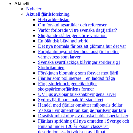
Aktuellt
Nyheter
Aktuell fjärilsforskning
Hela artikellistan
Om forskningsartiklar och referenser
Varför förlorade vi tre svenska dagfjärilar?
Slingrande slåtter ger större variation
En öländsk blåvingehybrid
Det nya normala får oss att glömma hur det var
Fortplantningsproblem hos rapsfjärilar efter
värmestress som larver
Svenska svartfläckiga blåvingar sprider sig i
Storbritannien
Förskjuten blomning som försvar mot fjäril
Fjärilar som pollinerare – en laddad fråga
Färg, storlek och genetik skiljer
skogspärlemorfjärilens former
UV-ljus avslöjar busksnabbvingens larver
Sydrovfjäril har smak för stadslivet
Handel med fjärilar omsätter miljontals dollar
Vätska i vingmembran kan ge fjärilsvingar färg
Drastisk minskning av danska habitatspecialister
Fjärilars spridning till nya områden i Sverige och
Finland under 120 år <span class="sf-
description">– betydelsen av klimat,