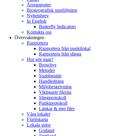
Årsrapporter
Biogeografisk uppföljning
Nyhetsbrev
In English
Butterfly Indicators
Kontakta oss
Övervakningen
Rapportera
Rapportera från punktlokal
Rapportera från slinga
Hur gör man?
Broschyr
Metoder
Snabbguide
Handledning
Miljöbeskrivning
Viktigaste filerna
Slingprotokoll
Punktprotokoll
Länkar & mer filer
Våra lokaler
Fjärilskarta
Lokala sidor
Gotland
Jämtland