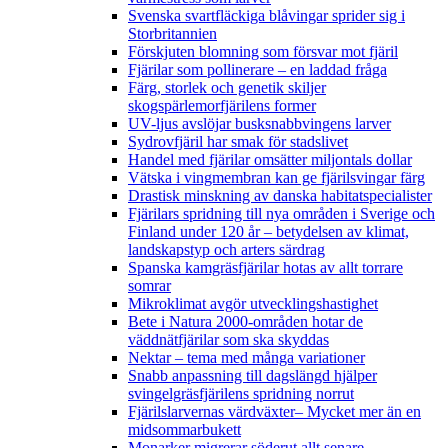
Svenska svartfläckiga blåvingar sprider sig i
Storbritannien
Förskjuten blomning som försvar mot fjäril
Fjärilar som pollinerare – en laddad fråga
Färg, storlek och genetik skiljer
skogspärlemorfjärilens former
UV-ljus avslöjar busksnabbvingens larver
Sydrovfjäril har smak för stadslivet
Handel med fjärilar omsätter miljontals dollar
Vätska i vingmembran kan ge fjärilsvingar färg
Drastisk minskning av danska habitatspecialister
Fjärilars spridning till nya områden i Sverige och
Finland under 120 år
– betydelsen av klimat,
landskapstyp och arters särdrag
Spanska kamgräsfjärilar hotas av allt torrare
somrar
Mikroklimat avgör utvecklingshastighet
Bete i Natura 2000-områden hotar de
väddnätfjärilar som ska skyddas
Nektar – tema med många variationer
Snabb anpassning till dagslängd hjälper
svingelgräsfjärilens spridning norrut
Fjärilslarvernas värdväxter– Mycket mer än en
midsommarbukett
Monarker migrerar söderut allt senare