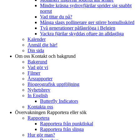
Mindre kräsna sydrovfjärilar sprider sig snabbt
norrut
Vad tittar du på?
Många slags pollinerare ger större bomullsskörd
Två generationer påfågelöga i Belgien
Vackra fjärilar skyddas oftare än alldagliga
Kalender
Anmäl dig här!
Din sida
Om oss
Kontakt och bakgrund
Bakgrund
Vad gör vi
Filmer
Årsrapporter
Biogeografisk uppföljning
Nyhetsbrev
In English
Butterfly Indicators
Kontakta oss
Övervakningen
Rapportera eller sök
Rapportera
Rapportera från punktlokal
Rapportera från slinga
Hur gör man?