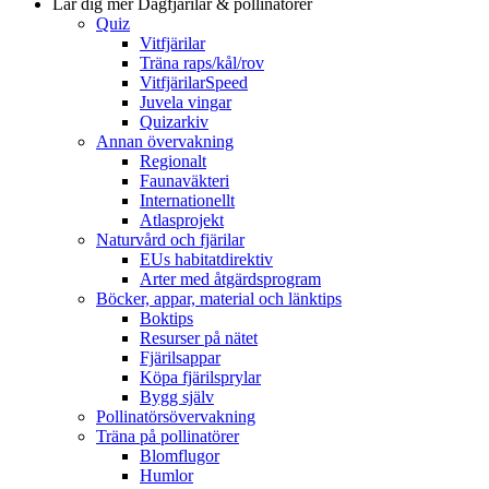
Lär dig mer
Dagfjärilar & pollinatörer
Quiz
Vitfjärilar
Träna raps/kål/rov
VitfjärilarSpeed
Juvela vingar
Quizarkiv
Annan övervakning
Regionalt
Faunaväkteri
Internationellt
Atlasprojekt
Naturvård och fjärilar
EUs habitatdirektiv
Arter med åtgärdsprogram
Böcker, appar, material och länktips
Boktips
Resurser på nätet
Fjärilsappar
Köpa fjärilsprylar
Bygg själv
Pollinatörsövervakning
Träna på pollinatörer
Blomflugor
Humlor