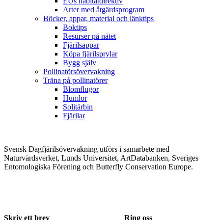
EUs habitatdirektiv
Arter med åtgärdsprogram
Böcker, appar, material och länktips
Boktips
Resurser på nätet
Fjärilsappar
Köpa fjärilsprylar
Bygg själv
Pollinatörsövervakning
Träna på pollinatörer
Blomflugor
Humlor
Solitärbin
Fjärilar
Svensk Dagfjärilsövervakning utförs i samarbete med
Naturvårdsverket, Lunds Universitet, ArtDatabanken, Sveriges
Entomologiska Förening och Butterfly Conservation Europe.
Skriv ett brev
Ring oss