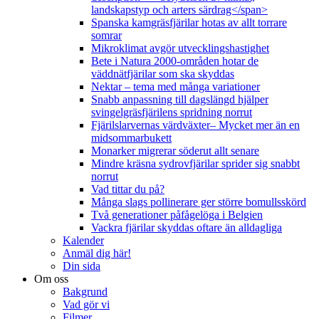
landskapstyp och arters särdrag</span>
Spanska kamgräsfjärilar hotas av allt torrare
somrar
Mikroklimat avgör utvecklingshastighet
Bete i Natura 2000-områden hotar de
väddnätfjärilar som ska skyddas
Nektar – tema med många variationer
Snabb anpassning till dagslängd hjälper
svingelgräsfjärilens spridning norrut
Fjärilslarvernas värdväxter– Mycket mer än en
midsommarbukett
Monarker migrerar söderut allt senare
Mindre kräsna sydrovfjärilar sprider sig snabbt
norrut
Vad tittar du på?
Många slags pollinerare ger större bomullsskörd
Två generationer påfågelöga i Belgien
Vackra fjärilar skyddas oftare än alldagliga
Kalender
Anmäl dig här!
Din sida
Om oss
Bakgrund
Vad gör vi
Filmer