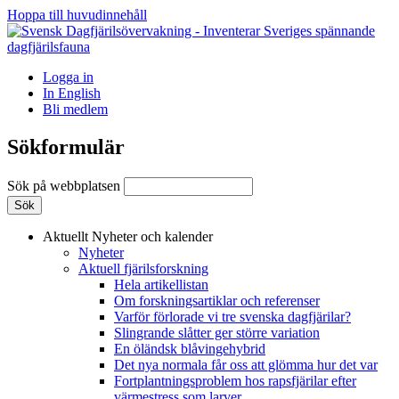
Hoppa till huvudinnehåll
Logga in
In English
Bli medlem
Sökformulär
Sök på webbplatsen
Aktuellt
Nyheter och kalender
Nyheter
Aktuell fjärilsforskning
Hela artikellistan
Om forskningsartiklar och referenser
Varför förlorade vi tre svenska dagfjärilar?
Slingrande slåtter ger större variation
En öländsk blåvingehybrid
Det nya normala får oss att glömma hur det var
Fortplantningsproblem hos rapsfjärilar efter
värmestress som larver