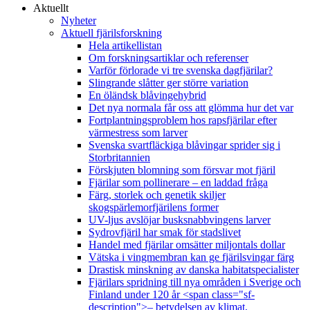
Aktuellt
Nyheter
Aktuell fjärilsforskning
Hela artikellistan
Om forskningsartiklar och referenser
Varför förlorade vi tre svenska dagfjärilar?
Slingrande slåtter ger större variation
En öländsk blåvingehybrid
Det nya normala får oss att glömma hur det var
Fortplantningsproblem hos rapsfjärilar efter
värmestress som larver
Svenska svartfläckiga blåvingar sprider sig i
Storbritannien
Förskjuten blomning som försvar mot fjäril
Fjärilar som pollinerare – en laddad fråga
Färg, storlek och genetik skiljer
skogspärlemorfjärilens former
UV-ljus avslöjar busksnabbvingens larver
Sydrovfjäril har smak för stadslivet
Handel med fjärilar omsätter miljontals dollar
Vätska i vingmembran kan ge fjärilsvingar färg
Drastisk minskning av danska habitatspecialister
Fjärilars spridning till nya områden i Sverige och
Finland under 120 år <span class="sf-
description">– betydelsen av klimat,