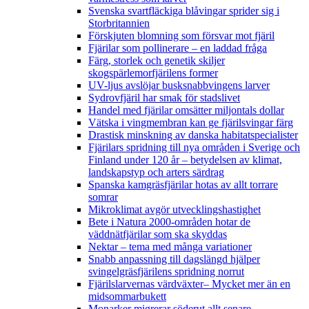
Svenska svartfläckiga blåvingar sprider sig i
Storbritannien
Förskjuten blomning som försvar mot fjäril
Fjärilar som pollinerare – en laddad fråga
Färg, storlek och genetik skiljer
skogspärlemorfjärilens former
UV-ljus avslöjar busksnabbvingens larver
Sydrovfjäril har smak för stadslivet
Handel med fjärilar omsätter miljontals dollar
Vätska i vingmembran kan ge fjärilsvingar färg
Drastisk minskning av danska habitatspecialister
Fjärilars spridning till nya områden i Sverige och
Finland under 120 år
– betydelsen av klimat,
landskapstyp och arters särdrag
Spanska kamgräsfjärilar hotas av allt torrare
somrar
Mikroklimat avgör utvecklingshastighet
Bete i Natura 2000-områden hotar de
väddnätfjärilar som ska skyddas
Nektar – tema med många variationer
Snabb anpassning till dagslängd hjälper
svingelgräsfjärilens spridning norrut
Fjärilslarvernas värdväxter– Mycket mer än en
midsommarbukett
Monarker migrerar söderut allt senare