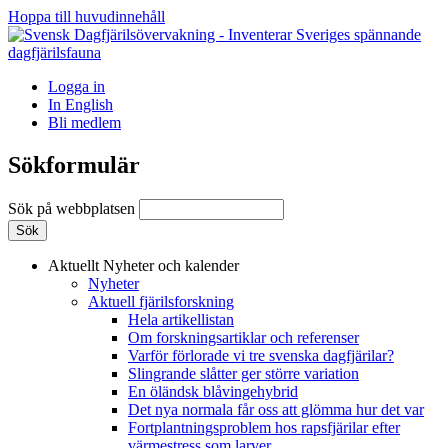
Hoppa till huvudinnehåll
Logga in
In English
Bli medlem
Sökformulär
Sök på webbplatsen
Aktuellt
Nyheter och kalender
Nyheter
Aktuell fjärilsforskning
Hela artikellistan
Om forskningsartiklar och referenser
Varför förlorade vi tre svenska dagfjärilar?
Slingrande slåtter ger större variation
En öländsk blåvingehybrid
Det nya normala får oss att glömma hur det var
Fortplantningsproblem hos rapsfjärilar efter
värmestress som larver