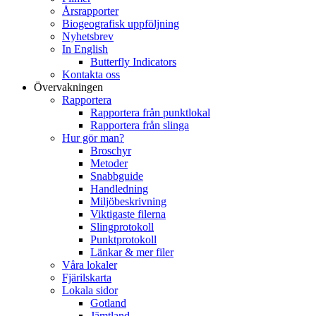
Årsrapporter
Biogeografisk uppföljning
Nyhetsbrev
In English
Butterfly Indicators
Kontakta oss
Övervakningen
Rapportera
Rapportera från punktlokal
Rapportera från slinga
Hur gör man?
Broschyr
Metoder
Snabbguide
Handledning
Miljöbeskrivning
Viktigaste filerna
Slingprotokoll
Punktprotokoll
Länkar & mer filer
Våra lokaler
Fjärilskarta
Lokala sidor
Gotland
Jämtland