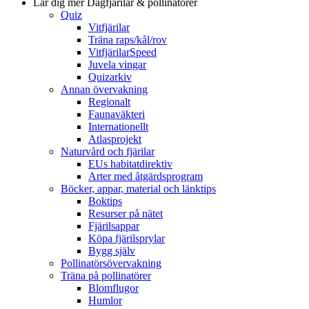
Lär dig mer
Dagfjärilar & pollinatörer
Quiz
Vitfjärilar
Träna raps/kål/rov
VitfjärilarSpeed
Juvela vingar
Quizarkiv
Annan övervakning
Regionalt
Faunaväkteri
Internationellt
Atlasprojekt
Naturvård och fjärilar
EUs habitatdirektiv
Arter med åtgärdsprogram
Böcker, appar, material och länktips
Boktips
Resurser på nätet
Fjärilsappar
Köpa fjärilsprylar
Bygg själv
Pollinatörsövervakning
Träna på pollinatörer
Blomflugor
Humlor