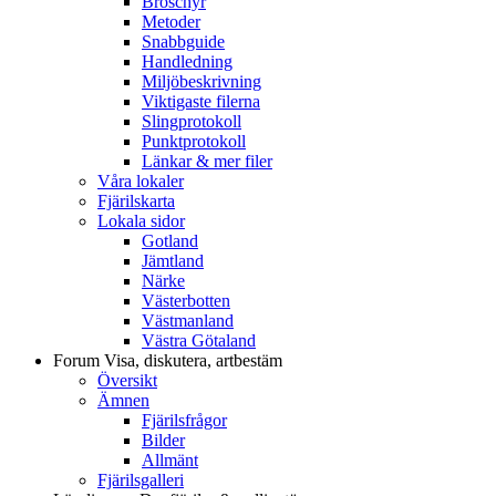
Broschyr
Metoder
Snabbguide
Handledning
Miljöbeskrivning
Viktigaste filerna
Slingprotokoll
Punktprotokoll
Länkar & mer filer
Våra lokaler
Fjärilskarta
Lokala sidor
Gotland
Jämtland
Närke
Västerbotten
Västmanland
Västra Götaland
Forum
Visa, diskutera, artbestäm
Översikt
Ämnen
Fjärilsfrågor
Bilder
Allmänt
Fjärilsgalleri