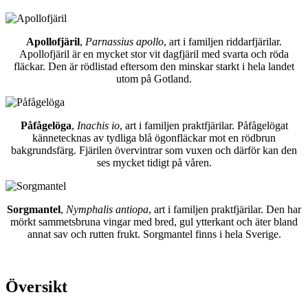
Apollofjäril
,
Parnassius apollo
, art i familjen riddarfjärilar.
Apollofjäril är en mycket stor vit dagfjäril med svarta och röda
fläckar. Den är rödlistad eftersom den minskar starkt i hela landet
utom på Gotland.
Påfågelöga
,
Inachis io
, art i familjen praktfjärilar. Påfågelögat
kännetecknas av tydliga blå ögonfläckar mot en rödbrun
bakgrundsfärg. Fjärilen övervintrar som vuxen och därför kan den
ses mycket tidigt på våren.
Sorgmantel
,
Nymphalis antiopa
, art i familjen praktfjärilar. Den har
mörkt sammetsbruna vingar med bred, gul ytterkant och äter bland
annat sav och rutten frukt. Sorgmantel finns i hela Sverige.
Översikt