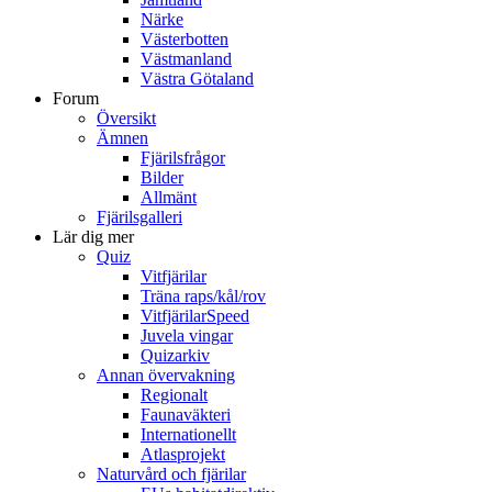
Närke
Västerbotten
Västmanland
Västra Götaland
Forum
Översikt
Ämnen
Fjärilsfrågor
Bilder
Allmänt
Fjärilsgalleri
Lär dig mer
Quiz
Vitfjärilar
Träna raps/kål/rov
VitfjärilarSpeed
Juvela vingar
Quizarkiv
Annan övervakning
Regionalt
Faunaväkteri
Internationellt
Atlasprojekt
Naturvård och fjärilar