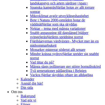
landskapstyp och arters särdrag</span>
Spanska kamgräsfjärilar hotas av allt torrare
somrar
Mikroklimat avgör utvecklingshastighet
Bete i Natura 2000-områden hotar de
väddnätfjärilar som ska skyddas
Nektar – tema med många variationer
Snabb anpassning till dagslängd hjälper
svingelgräsfjärilens spridning norrut
Fjärilslarvernas värdväxter– Mycket mer än en
midsommarbukett
Monarker migrerar söderut allt senare
Mindre kräsna sydrovfjärilar sprider sig snabbt
norrut
Vad tittar du på?
Många slags pollinerare ger större bomullsskörd
Två generationer påfågelöga i Belgien
Vackra fjärilar skyddas oftare än alldagliga
Kalender
Anmäl dig här!
Din sida
Om oss
Bakgrund
Vad gör vi
Filmer