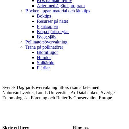
EUs habitatdirektiv
Arter med åtgärdsprogram
Böcker, appar, material och länktips
Boktips
Resurser på nätet
Fjärilsappar
Köpa fjärilsprylar
Bygg själv
Pollinatörsövervakning
Träna på pollinatörer
Blomflugor
Humlor
Solitärbin
Fjärilar
Svensk Dagfjärilsövervakning utförs i samarbete med
Naturvårdsverket, Lunds Universitet, ArtDatabanken, Sveriges
Entomologiska Förening och Butterfly Conservation Europe.
Skriv ett brev
Ring oss