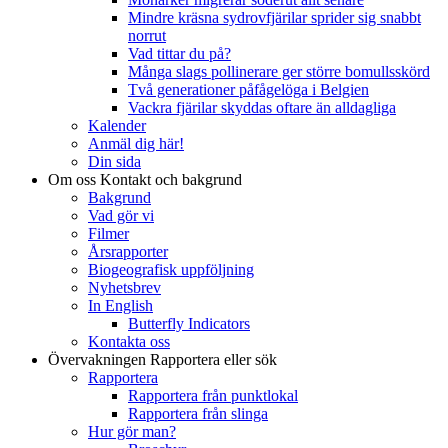
Mindre kräsna sydrovfjärilar sprider sig snabbt
norrut
Vad tittar du på?
Många slags pollinerare ger större bomullsskörd
Två generationer påfågelöga i Belgien
Vackra fjärilar skyddas oftare än alldagliga
Kalender
Anmäl dig här!
Din sida
Om oss
Kontakt och bakgrund
Bakgrund
Vad gör vi
Filmer
Årsrapporter
Biogeografisk uppföljning
Nyhetsbrev
In English
Butterfly Indicators
Kontakta oss
Övervakningen
Rapportera eller sök
Rapportera
Rapportera från punktlokal
Rapportera från slinga
Hur gör man?