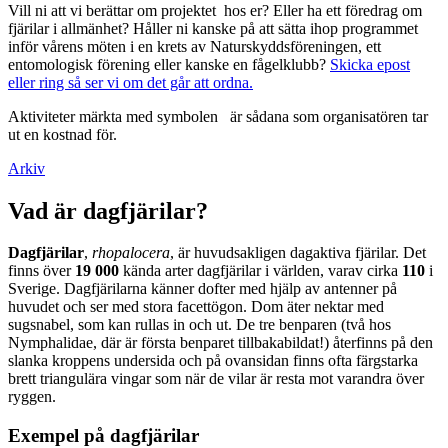
Vill ni att vi berättar om projektet hos er? Eller ha ett föredrag om
fjärilar i allmänhet? Håller ni kanske på att sätta ihop programmet
inför vårens möten i en krets av Naturskyddsföreningen, ett
entomologisk förening eller kanske en fågelklubb?
Skicka epost
eller ring så ser vi om det går att ordna.
Aktiviteter märkta med symbolen
är sådana som organisatören tar
ut en kostnad för.
Arkiv
Vad är dagfjärilar?
Dagfjärilar
,
rhopalocera
, är huvudsakligen dagaktiva fjärilar. Det
finns över
19 000
kända arter dagfjärilar i världen, varav cirka
110
i
Sverige. Dagfjärilarna känner dofter med hjälp av antenner på
huvudet och ser med stora facettögon. Dom äter nektar med
sugsnabel, som kan rullas in och ut. De tre benparen (två hos
Nymphalidae, där är första benparet tillbakabildat!) återfinns på den
slanka kroppens undersida och på ovansidan finns ofta färgstarka
brett triangulära vingar som när de vilar är resta mot varandra över
ryggen.
Exempel på dagfjärilar