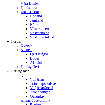
Våra lokaler
Fjärilskarta
Lokala sidor
Gotland
Jämtland
Närke
Västerbotten
Västmanland
Västra Götaland
Forum
Översikt
Ämnen
Fjärilsfrågor
Bilder
Allmänt
Fjärilsgalleri
Lär dig mer
Quiz
Vitfjärilar
Träna raps/kål/rov
VitfjärilarSpeed
Juvela vingar
Quizarkiv
Annan övervakning
Regionalt