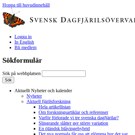
Hoppa till huvudinnehåll
Logga in
In English
Bli medlem
Sökformulär
Sök på webbplatsen
Aktuellt
Nyheter och kalender
Nyheter
Aktuell fjärilsforskning
Hela artikellistan
Om forskningsartiklar och referenser
Varför förlorade vi tre svenska dagfjärilar?
Slingrande slåtter ger större variation
En öländsk blåvingehybrid
Det nya normala får oss att glömma hur det var