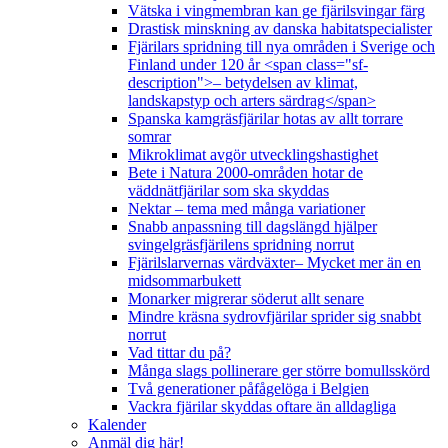
Vätska i vingmembran kan ge fjärilsvingar färg
Drastisk minskning av danska habitatspecialister
Fjärilars spridning till nya områden i Sverige och
Finland under 120 år <span class="sf-
description">– betydelsen av klimat,
landskapstyp och arters särdrag</span>
Spanska kamgräsfjärilar hotas av allt torrare
somrar
Mikroklimat avgör utvecklingshastighet
Bete i Natura 2000-områden hotar de
väddnätfjärilar som ska skyddas
Nektar – tema med många variationer
Snabb anpassning till dagslängd hjälper
svingelgräsfjärilens spridning norrut
Fjärilslarvernas värdväxter– Mycket mer än en
midsommarbukett
Monarker migrerar söderut allt senare
Mindre kräsna sydrovfjärilar sprider sig snabbt
norrut
Vad tittar du på?
Många slags pollinerare ger större bomullsskörd
Två generationer påfågelöga i Belgien
Vackra fjärilar skyddas oftare än alldagliga
Kalender
Anmäl dig här!