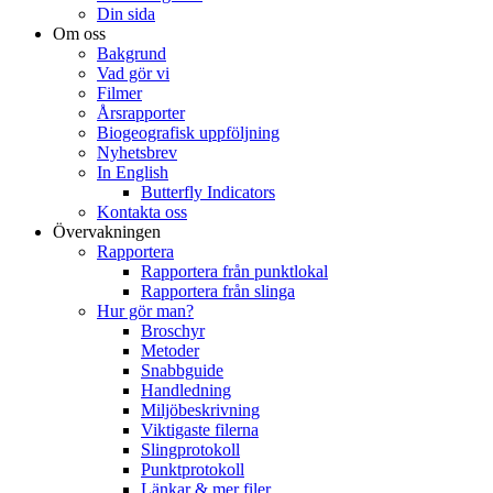
Din sida
Om oss
Bakgrund
Vad gör vi
Filmer
Årsrapporter
Biogeografisk uppföljning
Nyhetsbrev
In English
Butterfly Indicators
Kontakta oss
Övervakningen
Rapportera
Rapportera från punktlokal
Rapportera från slinga
Hur gör man?
Broschyr
Metoder
Snabbguide
Handledning
Miljöbeskrivning
Viktigaste filerna
Slingprotokoll
Punktprotokoll
Länkar & mer filer