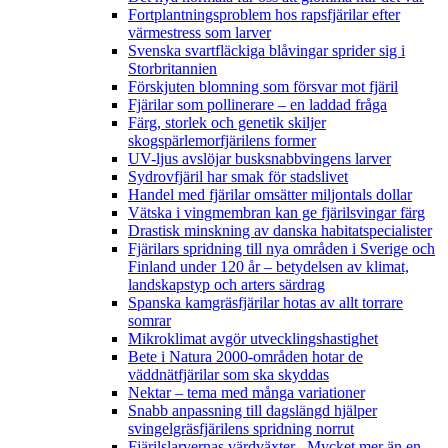
Fortplantningsproblem hos rapsfjärilar efter
värmestress som larver
Svenska svartfläckiga blåvingar sprider sig i
Storbritannien
Förskjuten blomning som försvar mot fjäril
Fjärilar som pollinerare – en laddad fråga
Färg, storlek och genetik skiljer
skogspärlemorfjärilens former
UV-ljus avslöjar busksnabbvingens larver
Sydrovfjäril har smak för stadslivet
Handel med fjärilar omsätter miljontals dollar
Vätska i vingmembran kan ge fjärilsvingar färg
Drastisk minskning av danska habitatspecialister
Fjärilars spridning till nya områden i Sverige och
Finland under 120 år
– betydelsen av klimat,
landskapstyp och arters särdrag
Spanska kamgräsfjärilar hotas av allt torrare
somrar
Mikroklimat avgör utvecklingshastighet
Bete i Natura 2000-områden hotar de
väddnätfjärilar som ska skyddas
Nektar – tema med många variationer
Snabb anpassning till dagslängd hjälper
svingelgräsfjärilens spridning norrut
Fjärilslarvernas värdväxter– Mycket mer än en