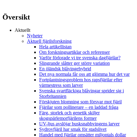
Översikt
Aktuellt
Nyheter
Aktuell fjärilsforskning
Hela artikellistan
Om forskningsartiklar och referenser
Varför förlorade vi tre svenska dagfjärilar?
Slingrande slåtter ger större variation
En öländsk blåvingehybrid
Det nya normala får oss att glömma hur det var
Fortplantningsproblem hos rapsfjärilar efter
värmestress som larver
Svenska svartfläckiga blåvingar sprider sig i
Storbritannien
Förskjuten blomning som försvar mot fjäril
Fjärilar som pollinerare – en laddad fråga
Färg, storlek och genetik skiljer
skogspärlemorfjärilens former
UV-ljus avslöjar busksnabbvingens larver
Sydrovfjäril har smak för stadslivet
Handel med fjärilar omsätter miljontals dollar