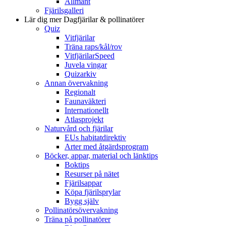
Allmänt
Fjärilsgalleri
Lär dig mer
Dagfjärilar & pollinatörer
Quiz
Vitfjärilar
Träna raps/kål/rov
VitfjärilarSpeed
Juvela vingar
Quizarkiv
Annan övervakning
Regionalt
Faunaväkteri
Internationellt
Atlasprojekt
Naturvård och fjärilar
EUs habitatdirektiv
Arter med åtgärdsprogram
Böcker, appar, material och länktips
Boktips
Resurser på nätet
Fjärilsappar
Köpa fjärilsprylar
Bygg själv
Pollinatörsövervakning
Träna på pollinatörer