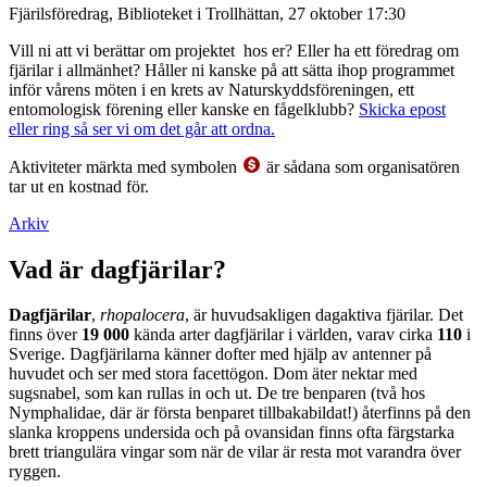
Fjärilsföredrag, Biblioteket i Trollhättan, 27 oktober 17:30
Vill ni att vi berättar om projektet hos er? Eller ha ett föredrag om
fjärilar i allmänhet? Håller ni kanske på att sätta ihop programmet
inför vårens möten i en krets av Naturskyddsföreningen, ett
entomologisk förening eller kanske en fågelklubb?
Skicka epost
eller ring så ser vi om det går att ordna.
Aktiviteter märkta med symbolen
är sådana som organisatören
tar ut en kostnad för.
Arkiv
Vad är dagfjärilar?
Dagfjärilar
,
rhopalocera
, är huvudsakligen dagaktiva fjärilar. Det
finns över
19 000
kända arter dagfjärilar i världen, varav cirka
110
i
Sverige. Dagfjärilarna känner dofter med hjälp av antenner på
huvudet och ser med stora facettögon. Dom äter nektar med
sugsnabel, som kan rullas in och ut. De tre benparen (två hos
Nymphalidae, där är första benparet tillbakabildat!) återfinns på den
slanka kroppens undersida och på ovansidan finns ofta färgstarka
brett triangulära vingar som när de vilar är resta mot varandra över
ryggen.