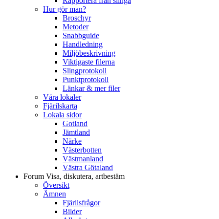
Rapportera från slinga
Hur gör man?
Broschyr
Metoder
Snabbguide
Handledning
Miljöbeskrivning
Viktigaste filerna
Slingprotokoll
Punktprotokoll
Länkar & mer filer
Våra lokaler
Fjärilskarta
Lokala sidor
Gotland
Jämtland
Närke
Västerbotten
Västmanland
Västra Götaland
Forum
Visa, diskutera, artbestäm
Översikt
Ämnen
Fjärilsfrågor
Bilder