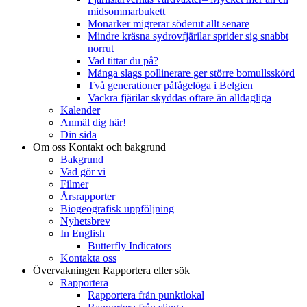
midsommarbukett
Monarker migrerar söderut allt senare
Mindre kräsna sydrovfjärilar sprider sig snabbt
norrut
Vad tittar du på?
Många slags pollinerare ger större bomullsskörd
Två generationer påfågelöga i Belgien
Vackra fjärilar skyddas oftare än alldagliga
Kalender
Anmäl dig här!
Din sida
Om oss
Kontakt och bakgrund
Bakgrund
Vad gör vi
Filmer
Årsrapporter
Biogeografisk uppföljning
Nyhetsbrev
In English
Butterfly Indicators
Kontakta oss
Övervakningen
Rapportera eller sök
Rapportera
Rapportera från punktlokal