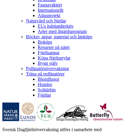
Faunaväkteri
Internationellt
Atlasprojekt
Naturvård och fjärilar
EUs habitatdirektiv
Arter med åtgärdsprogram
Böcker, appar, material och länktips
Boktips
Resurser på nätet
Fjärilsappar
Köpa fjärilsprylar
Bygg själv
Pollinatörsövervakning
Träna på pollinatörer
Blomflugor
Humlor
Solitärbin
Fjärilar
Svensk Dagfjärilsövervakning utförs i samarbete med