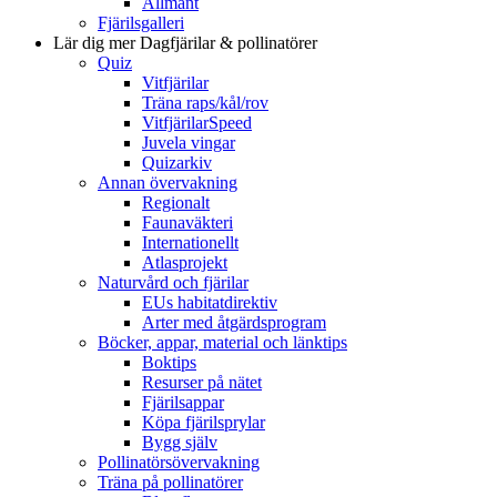
Allmänt
Fjärilsgalleri
Lär dig mer
Dagfjärilar & pollinatörer
Quiz
Vitfjärilar
Träna raps/kål/rov
VitfjärilarSpeed
Juvela vingar
Quizarkiv
Annan övervakning
Regionalt
Faunaväkteri
Internationellt
Atlasprojekt
Naturvård och fjärilar
EUs habitatdirektiv
Arter med åtgärdsprogram
Böcker, appar, material och länktips
Boktips
Resurser på nätet
Fjärilsappar
Köpa fjärilsprylar
Bygg själv
Pollinatörsövervakning
Träna på pollinatörer