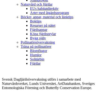
Atlasprojekt
Naturvård och fjärilar
EUs habitatdirektiv
Arter med åtgärdsprogram
Böcker, appar, material och länktips
Boktips
Resurser på nätet
Fjärilsappar
Köpa fjärilsprylar
Bygg själv
Pollinatörsövervakning
Träna på pollinatörer
Blomflugor
Humlor
Solitärbin
Fjärilar
Svensk Dagfjärilsövervakning utförs i samarbete med
Naturvårdsverket, Lunds Universitet, ArtDatabanken, Sveriges
Entomologiska Förening och Butterfly Conservation Europe.