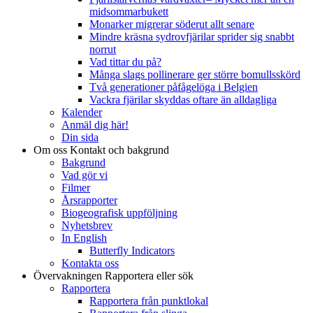
midsommarbukett
Monarker migrerar söderut allt senare
Mindre kräsna sydrovfjärilar sprider sig snabbt
norrut
Vad tittar du på?
Många slags pollinerare ger större bomullsskörd
Två generationer påfågelöga i Belgien
Vackra fjärilar skyddas oftare än alldagliga
Kalender
Anmäl dig här!
Din sida
Om oss
Kontakt och bakgrund
Bakgrund
Vad gör vi
Filmer
Årsrapporter
Biogeografisk uppföljning
Nyhetsbrev
In English
Butterfly Indicators
Kontakta oss
Övervakningen
Rapportera eller sök
Rapportera
Rapportera från punktlokal