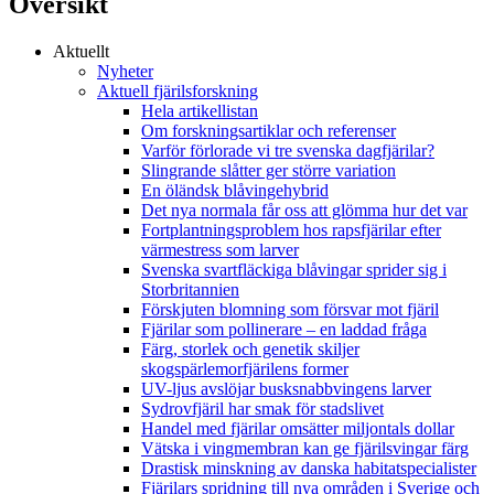
Översikt
Aktuellt
Nyheter
Aktuell fjärilsforskning
Hela artikellistan
Om forskningsartiklar och referenser
Varför förlorade vi tre svenska dagfjärilar?
Slingrande slåtter ger större variation
En öländsk blåvingehybrid
Det nya normala får oss att glömma hur det var
Fortplantningsproblem hos rapsfjärilar efter
värmestress som larver
Svenska svartfläckiga blåvingar sprider sig i
Storbritannien
Förskjuten blomning som försvar mot fjäril
Fjärilar som pollinerare – en laddad fråga
Färg, storlek och genetik skiljer
skogspärlemorfjärilens former
UV-ljus avslöjar busksnabbvingens larver
Sydrovfjäril har smak för stadslivet
Handel med fjärilar omsätter miljontals dollar
Vätska i vingmembran kan ge fjärilsvingar färg
Drastisk minskning av danska habitatspecialister
Fjärilars spridning till nya områden i Sverige och