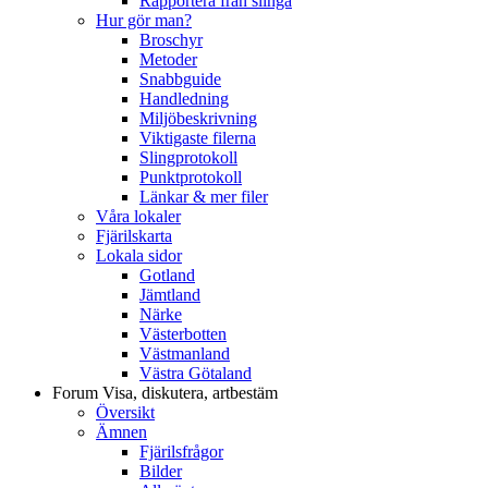
Rapportera från slinga
Hur gör man?
Broschyr
Metoder
Snabbguide
Handledning
Miljöbeskrivning
Viktigaste filerna
Slingprotokoll
Punktprotokoll
Länkar & mer filer
Våra lokaler
Fjärilskarta
Lokala sidor
Gotland
Jämtland
Närke
Västerbotten
Västmanland
Västra Götaland
Forum
Visa, diskutera, artbestäm
Översikt
Ämnen
Fjärilsfrågor
Bilder