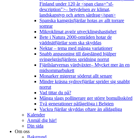
Finland under 120 år <span class="sf-
description">– betydelsen av klimat,
landskapstyp och arters särdrag</span>
Spanska kamgräsfjärilar hotas av allt torrare
somrar
Mikroklimat avgör utvecklingshastighet
Bete i Natura 2000-områden hotar de
väddnätfjärilar som ska skyddas
Nektar – tema med många variationer
Snabb anpassning till dagslängd hjälper
svingelgräsfjärilens spridning norrut
Fjärilslarvernas värdväxter– Mycket mer än en
midsommarbukett
Monarker migrerar söderut allt senare
Mindre kräsna sydrovfjärilar sprider sig snabbt
norrut
Vad tittar du på?
Många slags pollinerare ger större bomullsskörd
Två generationer påfågelöga i Belgien
Vackra fjärilar skyddas oftare än alldagliga
Kalender
Anmäl dig här!
Din sida
Om oss
Bakgrund