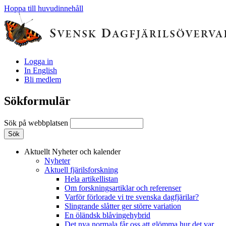
Hoppa till huvudinnehåll
Logga in
In English
Bli medlem
Sökformulär
Sök på webbplatsen
Aktuellt
Nyheter och kalender
Nyheter
Aktuell fjärilsforskning
Hela artikellistan
Om forskningsartiklar och referenser
Varför förlorade vi tre svenska dagfjärilar?
Slingrande slåtter ger större variation
En öländsk blåvingehybrid
Det nya normala får oss att glömma hur det var