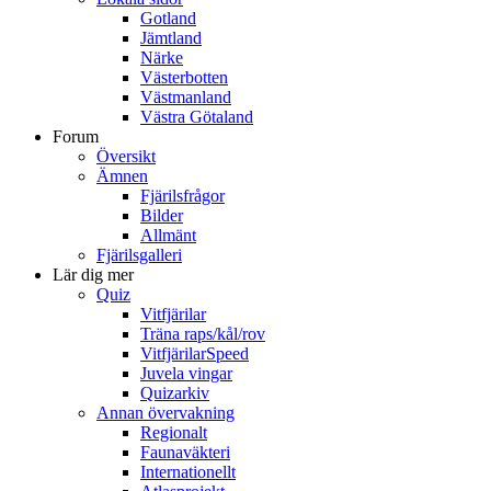
Gotland
Jämtland
Närke
Västerbotten
Västmanland
Västra Götaland
Forum
Översikt
Ämnen
Fjärilsfrågor
Bilder
Allmänt
Fjärilsgalleri
Lär dig mer
Quiz
Vitfjärilar
Träna raps/kål/rov
VitfjärilarSpeed
Juvela vingar
Quizarkiv
Annan övervakning
Regionalt
Faunaväkteri
Internationellt