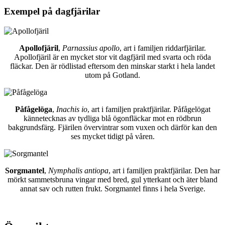
Exempel på dagfjärilar
Apollofjäril
,
Parnassius apollo
, art i familjen riddarfjärilar.
Apollofjäril är en mycket stor vit dagfjäril med svarta och röda
fläckar. Den är rödlistad eftersom den minskar starkt i hela landet
utom på Gotland.
Påfågelöga
,
Inachis io
, art i familjen praktfjärilar. Påfågelögat
kännetecknas av tydliga blå ögonfläckar mot en rödbrun
bakgrundsfärg. Fjärilen övervintrar som vuxen och därför kan den
ses mycket tidigt på våren.
Sorgmantel
,
Nymphalis antiopa
, art i familjen praktfjärilar. Den har
mörkt sammetsbruna vingar med bred, gul ytterkant och äter bland
annat sav och rutten frukt. Sorgmantel finns i hela Sverige.