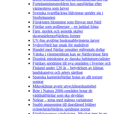
Fortplantningsproblem hos rapsfjärilar efter
värmestress som larver
Svenska svartfläckiga blåvingar sprider sig i
Storbritannien
Förskjuten blomning som försvar mot fjäril
Fjärilar som pollinerare – en laddad fråga
Färg, storlek och genetik skiljer
skogspärlemorfjärilens former
UV-ljus avslöjar busksnabbvingens larver
Sydrovfjäril har smak för stadslivet
Handel med fjärilar omsätter miljontals dollar
Vätska i vingmembran kan ge fjärilsvingar färg
Drastisk minskning av danska habitatspecialister
Fjärilars spridning till nya områden i Sverige och
Finland under 120 år
– betydelsen av klimat,
landskapstyp och arters särdrag
Spanska kamgräsfjärilar hotas av allt torrare
somrar
Mikroklimat avgör utvecklingshastighet
Bete i Natura 2000-områden hotar de
väddnätfjärilar som ska skyddas
Nektar – tema med många variationer
Snabb anpassning till dagslängd hjälper
svingelgräsfjärilens spridning norrut
Fjärilslarvernas värdväxter– Mycket mer än en