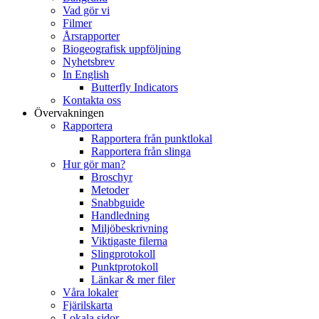
Vad gör vi
Filmer
Årsrapporter
Biogeografisk uppföljning
Nyhetsbrev
In English
Butterfly Indicators
Kontakta oss
Övervakningen
Rapportera
Rapportera från punktlokal
Rapportera från slinga
Hur gör man?
Broschyr
Metoder
Snabbguide
Handledning
Miljöbeskrivning
Viktigaste filerna
Slingprotokoll
Punktprotokoll
Länkar & mer filer
Våra lokaler
Fjärilskarta
Lokala sidor