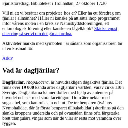
Fjärilsföredrag, Biblioteket i Trollhättan, 27 oktober 17:30
Vill ni att vi berättar om projektet hos er? Eller ha ett föredrag om
fjärilar i allmänhet? Håller ni kanske på att sätta ihop programmet
inför vårens möten i en krets av Naturskyddsföreningen, ett
entomologisk förening eller kanske en fågelklubb?
Skicka epost
eller ring så ser vi om det går att ordna.
Aktiviteter märkta med symbolen
är sådana som organisatören tar
ut en kostnad för.
Arkiv
Vad är dagfjärilar?
Dagfjärilar
,
rhopalocera
, är huvudsakligen dagaktiva fjärilar. Det
finns över
19 000
kända arter dagfjärilar i världen, varav cirka
110
i
Sverige. Dagfjärilarna känner dofter med hjälp av antenner på
huvudet och ser med stora facettögon. Dom äter nektar med
sugsnabel, som kan rullas in och ut. De tre benparen (två hos
Nymphalidae, där är första benparet tillbakabildat!) återfinns på den
slanka kroppens undersida och på ovansidan finns ofta färgstarka
brett triangulära vingar som när de vilar är resta mot varandra över
ryggen.