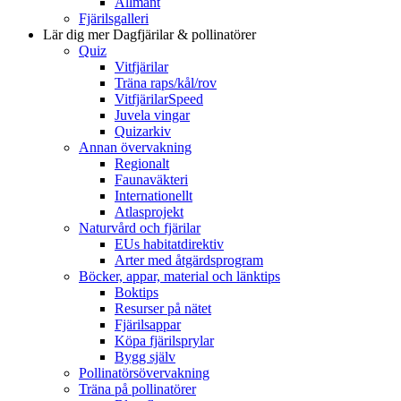
Allmänt
Fjärilsgalleri
Lär dig mer
Dagfjärilar & pollinatörer
Quiz
Vitfjärilar
Träna raps/kål/rov
VitfjärilarSpeed
Juvela vingar
Quizarkiv
Annan övervakning
Regionalt
Faunaväkteri
Internationellt
Atlasprojekt
Naturvård och fjärilar
EUs habitatdirektiv
Arter med åtgärdsprogram
Böcker, appar, material och länktips
Boktips
Resurser på nätet
Fjärilsappar
Köpa fjärilsprylar
Bygg själv
Pollinatörsövervakning
Träna på pollinatörer