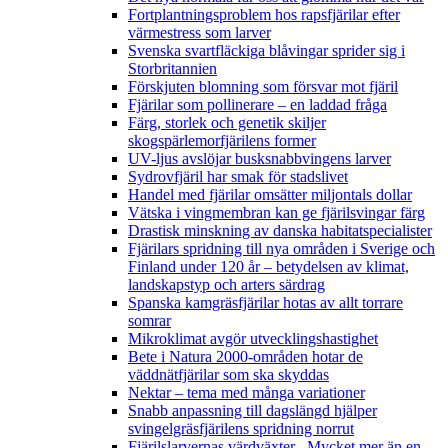
Fortplantningsproblem hos rapsfjärilar efter
värmestress som larver
Svenska svartfläckiga blåvingar sprider sig i
Storbritannien
Förskjuten blomning som försvar mot fjäril
Fjärilar som pollinerare – en laddad fråga
Färg, storlek och genetik skiljer
skogspärlemorfjärilens former
UV-ljus avslöjar busksnabbvingens larver
Sydrovfjäril har smak för stadslivet
Handel med fjärilar omsätter miljontals dollar
Vätska i vingmembran kan ge fjärilsvingar färg
Drastisk minskning av danska habitatspecialister
Fjärilars spridning till nya områden i Sverige och
Finland under 120 år
– betydelsen av klimat,
landskapstyp och arters särdrag
Spanska kamgräsfjärilar hotas av allt torrare
somrar
Mikroklimat avgör utvecklingshastighet
Bete i Natura 2000-områden hotar de
väddnätfjärilar som ska skyddas
Nektar – tema med många variationer
Snabb anpassning till dagslängd hjälper
svingelgräsfjärilens spridning norrut
Fjärilslarvernas värdväxter– Mycket mer än en