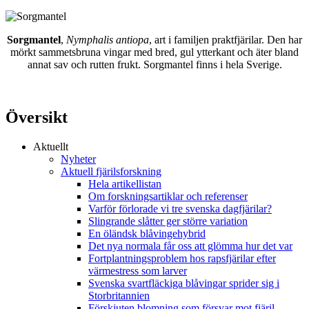
Sorgmantel
,
Nymphalis antiopa
, art i familjen praktfjärilar. Den har
mörkt sammetsbruna vingar med bred, gul ytterkant och äter bland
annat sav och rutten frukt. Sorgmantel finns i hela Sverige.
Översikt
Aktuellt
Nyheter
Aktuell fjärilsforskning
Hela artikellistan
Om forskningsartiklar och referenser
Varför förlorade vi tre svenska dagfjärilar?
Slingrande slåtter ger större variation
En öländsk blåvingehybrid
Det nya normala får oss att glömma hur det var
Fortplantningsproblem hos rapsfjärilar efter
värmestress som larver
Svenska svartfläckiga blåvingar sprider sig i
Storbritannien
Förskjuten blomning som försvar mot fjäril