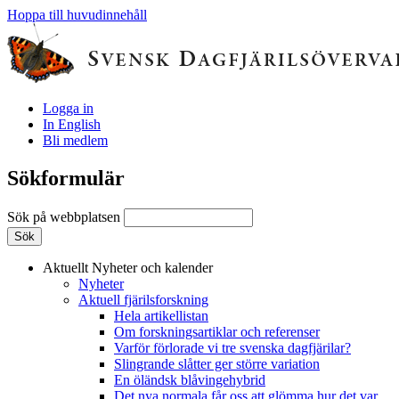
Hoppa till huvudinnehåll
Logga in
In English
Bli medlem
Sökformulär
Sök på webbplatsen
Aktuellt
Nyheter och kalender
Nyheter
Aktuell fjärilsforskning
Hela artikellistan
Om forskningsartiklar och referenser
Varför förlorade vi tre svenska dagfjärilar?
Slingrande slåtter ger större variation
En öländsk blåvingehybrid
Det nya normala får oss att glömma hur det var