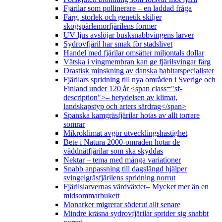
Fjärilar som pollinerare – en laddad fråga
Färg, storlek och genetik skiljer
skogspärlemorfjärilens former
UV-ljus avslöjar busksnabbvingens larver
Sydrovfjäril har smak för stadslivet
Handel med fjärilar omsätter miljontals dollar
Vätska i vingmembran kan ge fjärilsvingar färg
Drastisk minskning av danska habitatspecialister
Fjärilars spridning till nya områden i Sverige och
Finland under 120 år <span class="sf-
description">– betydelsen av klimat,
landskapstyp och arters särdrag</span>
Spanska kamgräsfjärilar hotas av allt torrare
somrar
Mikroklimat avgör utvecklingshastighet
Bete i Natura 2000-områden hotar de
väddnätfjärilar som ska skyddas
Nektar – tema med många variationer
Snabb anpassning till dagslängd hjälper
svingelgräsfjärilens spridning norrut
Fjärilslarvernas värdväxter– Mycket mer än en
midsommarbukett
Monarker migrerar söderut allt senare
Mindre kräsna sydrovfjärilar sprider sig snabbt