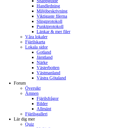
Snabbguide
Handledning
Miljöbeskrivning
Viktigaste filerna
Slingprotokoll
Punktprotokoll
Länkar & mer filer
Våra lokaler
Fjärilskarta
Lokala sidor
Gotland
Jämtland
Närke
Västerbotten
Västmanland
Västra Götaland
Forum
Översikt
Ämnen
Fjärilsfrågor
Bilder
Allmänt
Fjärilsgalleri
Lär dig mer
Quiz