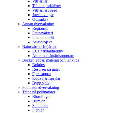
Vitfjärilar
Träna raps/kål/rov
VitfjärilarSpeed
Juvela vingar
Quizarkiv
Annan övervakning
Regionalt
Faunaväkteri
Internationellt
Atlasprojekt
Naturvård och fjärilar
EUs habitatdirektiv
Arter med åtgärdsprogram
Böcker, appar, material och länktips
Boktips
Resurser på nätet
Fjärilsappar
Köpa fjärilsprylar
Bygg själv
Pollinatörsövervakning
Träna på pollinatörer
Blomflugor
Humlor
Solitärbin
Fjärilar