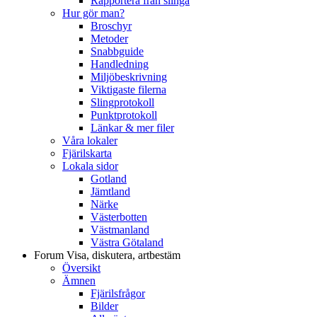
Rapportera från slinga
Hur gör man?
Broschyr
Metoder
Snabbguide
Handledning
Miljöbeskrivning
Viktigaste filerna
Slingprotokoll
Punktprotokoll
Länkar & mer filer
Våra lokaler
Fjärilskarta
Lokala sidor
Gotland
Jämtland
Närke
Västerbotten
Västmanland
Västra Götaland
Forum
Visa, diskutera, artbestäm
Översikt
Ämnen
Fjärilsfrågor
Bilder