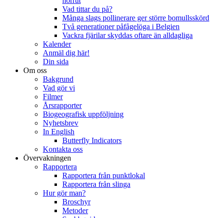
norrut
Vad tittar du på?
Många slags pollinerare ger större bomullsskörd
Två generationer påfågelöga i Belgien
Vackra fjärilar skyddas oftare än alldagliga
Kalender
Anmäl dig här!
Din sida
Om oss
Bakgrund
Vad gör vi
Filmer
Årsrapporter
Biogeografisk uppföljning
Nyhetsbrev
In English
Butterfly Indicators
Kontakta oss
Övervakningen
Rapportera
Rapportera från punktlokal
Rapportera från slinga
Hur gör man?
Broschyr
Metoder