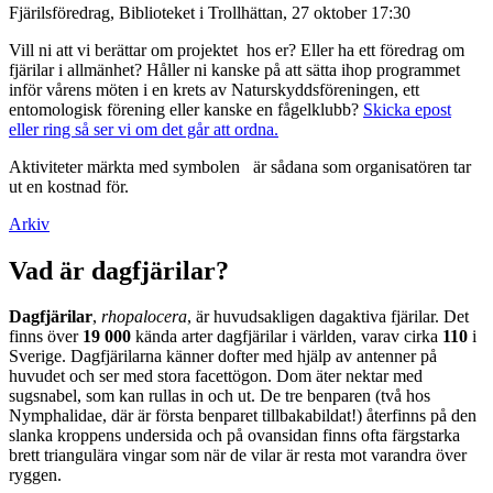
Fjärilsföredrag, Biblioteket i Trollhättan, 27 oktober 17:30
Vill ni att vi berättar om projektet hos er? Eller ha ett föredrag om
fjärilar i allmänhet? Håller ni kanske på att sätta ihop programmet
inför vårens möten i en krets av Naturskyddsföreningen, ett
entomologisk förening eller kanske en fågelklubb?
Skicka epost
eller ring så ser vi om det går att ordna.
Aktiviteter märkta med symbolen
är sådana som organisatören tar
ut en kostnad för.
Arkiv
Vad är dagfjärilar?
Dagfjärilar
,
rhopalocera
, är huvudsakligen dagaktiva fjärilar. Det
finns över
19 000
kända arter dagfjärilar i världen, varav cirka
110
i
Sverige. Dagfjärilarna känner dofter med hjälp av antenner på
huvudet och ser med stora facettögon. Dom äter nektar med
sugsnabel, som kan rullas in och ut. De tre benparen (två hos
Nymphalidae, där är första benparet tillbakabildat!) återfinns på den
slanka kroppens undersida och på ovansidan finns ofta färgstarka
brett triangulära vingar som när de vilar är resta mot varandra över
ryggen.