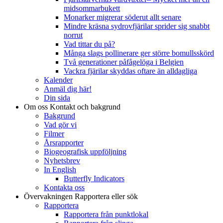
midsommarbukett
Monarker migrerar söderut allt senare
Mindre kräsna sydrovfjärilar sprider sig snabbt
norrut
Vad tittar du på?
Många slags pollinerare ger större bomullsskörd
Två generationer påfågelöga i Belgien
Vackra fjärilar skyddas oftare än alldagliga
Kalender
Anmäl dig här!
Din sida
Om oss
Kontakt och bakgrund
Bakgrund
Vad gör vi
Filmer
Årsrapporter
Biogeografisk uppföljning
Nyhetsbrev
In English
Butterfly Indicators
Kontakta oss
Övervakningen
Rapportera eller sök
Rapportera
Rapportera från punktlokal