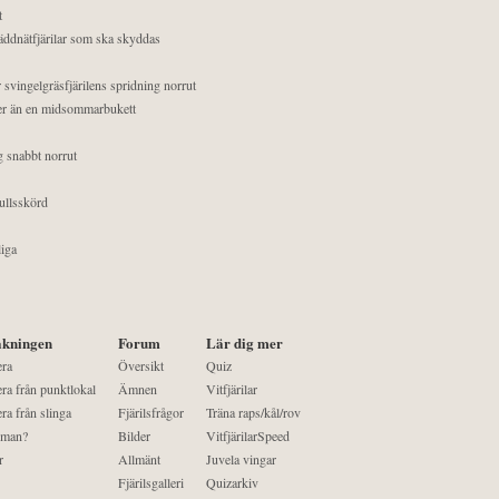
t
äddnätfjärilar som ska skyddas
 svingelgräsfjärilens spridning norrut
mer än en midsommarbukett
g snabbt norrut
ullsskörd
liga
kningen
Forum
Lär dig mer
era
Översikt
Quiz
ra från punktlokal
Ämnen
Vitfjärilar
ra från slinga
Fjärilsfrågor
Träna raps/kål/rov
 man?
Bilder
VitfjärilarSpeed
r
Allmänt
Juvela vingar
Fjärilsgalleri
Quizarkiv