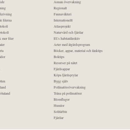
ide
Annan övervakning
ning
Regionalt
krivning
Faunaväkteri
e filerna
Internationellt
tokoll
Atlasprojekt
tokoll
Naturvård och fjärilar
 mer filer
EUs habitatdirektiv
aler
Arter med åtgärdsprogram
rta
Böcker, appar, material och länktips
idor
Boktips
Resurser på nätet
d
Fjärilsappar
Köpa fjärilsprylar
tten
Bygg själv
land
Pollinatörsövervakning
ötaland
Träna på pollinatörer
Blomflugor
Humlor
Solitärbin
Fjärilar