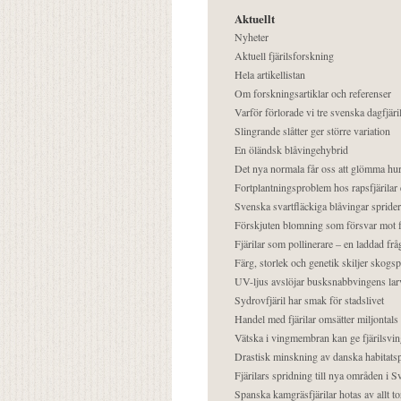
Aktuellt
Nyheter
Aktuell fjärilsforskning
Hela artikellistan
Om forskningsartiklar och referenser
Varför förlorade vi tre svenska dagfjäri
Slingrande slåtter ger större variation
En öländsk blåvingehybrid
Det nya normala får oss att glömma hur
Fortplantningsproblem hos rapsfjärilar 
Svenska svartfläckiga blåvingar sprider 
Förskjuten blomning som försvar mot fj
Fjärilar som pollinerare – en laddad frå
Färg, storlek och genetik skiljer skogs
UV-ljus avslöjar busksnabbvingens lar
Sydrovfjäril har smak för stadslivet
Handel med fjärilar omsätter miljontals 
Vätska i vingmembran kan ge fjärilsvin
Drastisk minskning av danska habitatsp
Fjärilars spridning till nya områden i
Spanska kamgräsfjärilar hotas av allt t