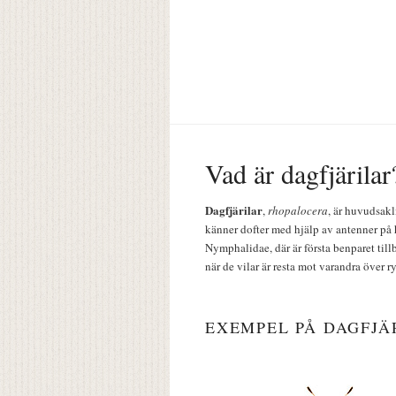
Vad är dagfjärilar
Dagfjärilar
,
rhopalocera
, är huvudsakl
känner dofter med hjälp av antenner på 
Nymphalidae, där är första benparet till
när de vilar är resta mot varandra över r
EXEMPEL PÅ DAGFJÄ