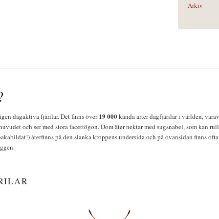
Arkiv
?
19 000
igen dagaktiva fjärilar. Det finns över
kända arter dagfjärilar i världen, vara
huvudet och ser med stora facettögon. Dom äter nektar med sugsnabel, som kan rulla
bakabildat!) återfinns på den slanka kroppens undersida och på ovansidan finns ofta 
yggen.
RILAR