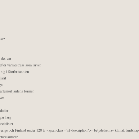
lar?
 det var
efter värmestress som larver
sig i Storbritannien
äril
ga
pärlemorfjärilens former
ver
dollar
gar färg
ecialister
 Sverige och Finland under 120 år <span class="sf-description">– betydelsen av klimat, landska
orrare somrar