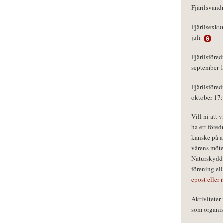
Fjärilsvand
Fjärilsexku
juli
Fjärilsföred
september 
Fjärilsföred
oktober 17
Vill ni att 
ha ett föred
kanske på a
vårens möte
Naturskydds
förening el
epost eller 
Aktivitete
som organisa