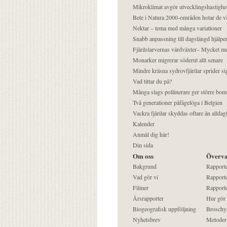
Mikroklimat avgör utvecklingshastighe
Bete i Natura 2000-områden hotar de v
Nektar – tema med många variationer
Snabb anpassning till dagslängd hjälper
Fjärilslarvernas värdväxter– Mycket 
Monarker migrerar söderut allt senare
Mindre kräsna sydrovfjärilar sprider si
Vad tittar du på?
Många slags pollinerare ger större bom
Två generationer påfågelöga i Belgien
Vackra fjärilar skyddas oftare än alldag
Kalender
Anmäl dig här!
Din sida
Om oss
Överva
Bakgrund
Rapport
Vad gör vi
Rapporte
Filmer
Rapporte
Årsrapporter
Hur gör
Biogeografisk uppföljning
Broschy
Nyhetsbrev
Metoder