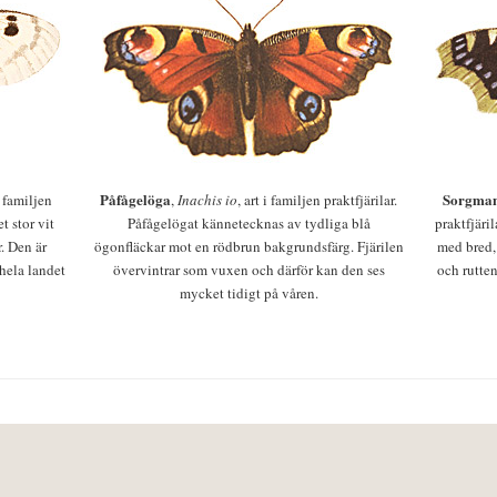
Påfågelöga
Sorgman
 i familjen
,
Inachis io
, art i familjen praktfjärilar.
t stor vit
Påfågelögat kännetecknas av tydliga blå
praktfjäri
r. Den är
ögonfläckar mot en rödbrun bakgrundsfärg. Fjärilen
med bred,
 hela landet
övervintrar som vuxen och därför kan den ses
och rutten
mycket tidigt på våren.