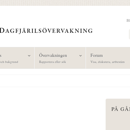
B
Sök
s
Övervakningen
Forum
och bakgrund
Rapportera eller sök
Visa, diskutera, artbestäm
PÅ G