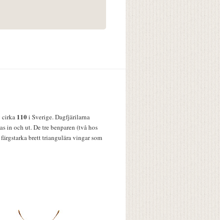
110
v cirka
i Sverige. Dagfjärilarna
s in och ut. De tre benparen (två hos
färgstarka brett triangulära vingar som