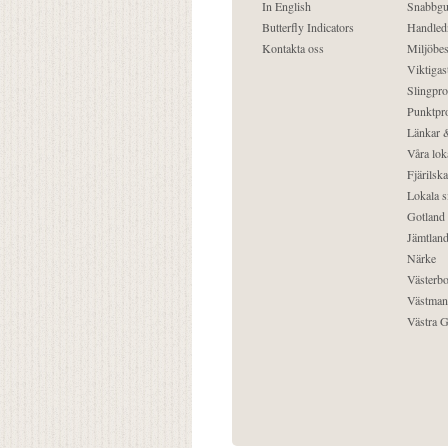
In English
Snabbgu
Butterfly Indicators
Handled
Kontakta oss
Miljöbes
Viktigast
Slingpro
Punktpro
Länkar &
Våra lok
Fjärilska
Lokala s
Gotland
Jämtlan
Närke
Västerbo
Västman
Västra G