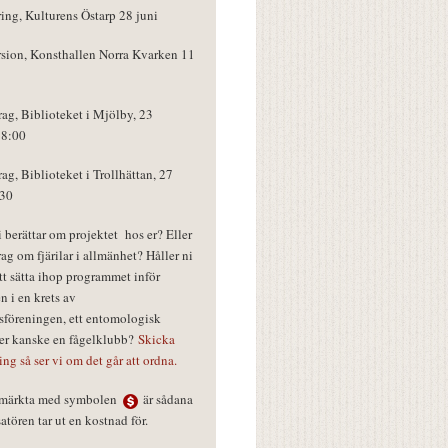
ring, Kulturens Östarp 28 juni
rsion, Konsthallen Norra Kvarken 11
rag, Biblioteket i Mjölby, 23
18:00
rag, Biblioteket i Trollhättan, 27
:30
vi berättar om projektet hos er? Eller
rag om fjärilar i allmänhet? Håller ni
tt sätta ihop programmet inför
n i en krets av
föreningen, ett entomologisk
ler kanske en fågelklubb?
Skicka
ring så ser vi om det går att ordna.
r märkta med symbolen
är sådana
tören tar ut en kostnad för.