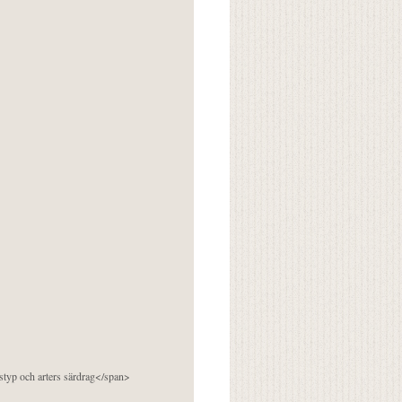
pstyp och arters särdrag</span>