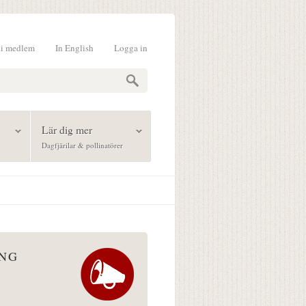
li medlem
In English
Logga in
formulär
Lär dig mer
Dagfjärilar & pollinatörer
ÅNG