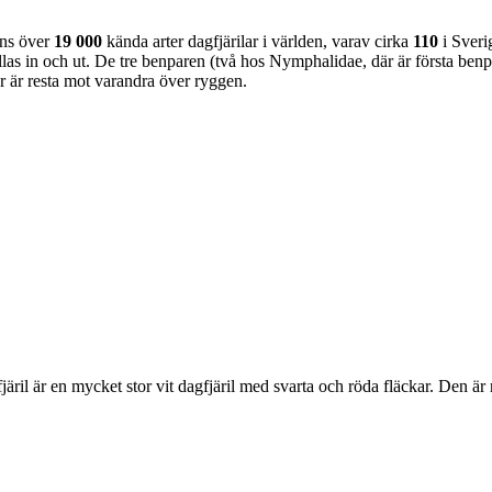
nns över
19 000
kända arter dagfjärilar i världen, varav cirka
110
i Sveri
as in och ut. De tre benparen (två hos Nymphalidae, där är första benpa
ar är resta mot varandra över ryggen.
lofjäril är en mycket stor vit dagfjäril med svarta och röda fläckar. Den 