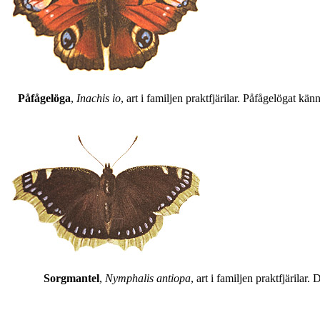
Påfågelöga
,
Inachis io
, art i familjen praktfjärilar. Påfågelögat 
Sorgmantel
,
Nymphalis antiopa
, art i familjen praktfjärila