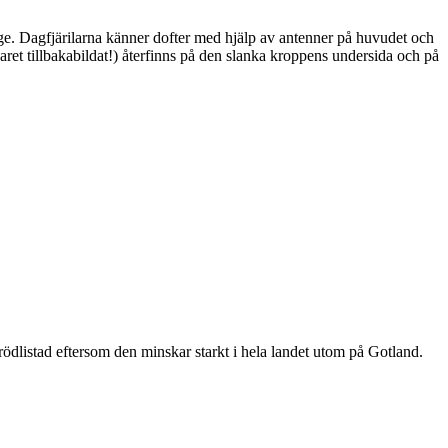
ge. Dagfjärilarna känner dofter med hjälp av antenner på huvudet och
ret tillbakabildat!) återfinns på den slanka kroppens undersida och på
är rödlistad eftersom den minskar starkt i hela landet utom på Gotland.