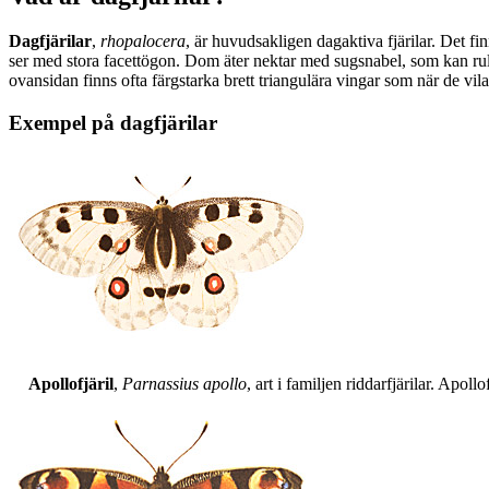
Dagfjärilar
,
rhopalocera
, är huvudsakligen dagaktiva fjärilar. Det fi
ser med stora facettögon. Dom äter nektar med sugsnabel, som kan rull
ovansidan finns ofta färgstarka brett triangulära vingar som när de vil
Exempel på dagfjärilar
Apollofjäril
,
Parnassius apollo
, art i familjen riddarfjärilar. Apol