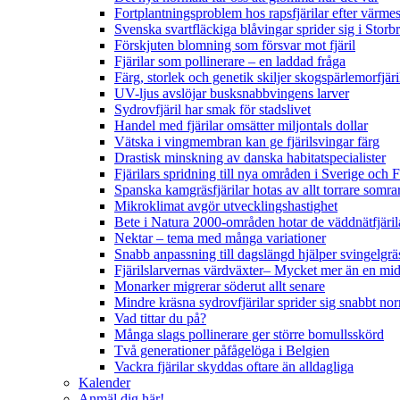
Fortplantningsproblem hos rapsfjärilar efter värmes
Svenska svartfläckiga blåvingar sprider sig i Storb
Förskjuten blomning som försvar mot fjäril
Fjärilar som pollinerare – en laddad fråga
Färg, storlek och genetik skiljer skogspärlemorfjär
UV-ljus avslöjar busksnabbvingens larver
Sydrovfjäril har smak för stadslivet
Handel med fjärilar omsätter miljontals dollar
Vätska i vingmembran kan ge fjärilsvingar färg
Drastisk minskning av danska habitatspecialister
Fjärilars spridning till nya områden i Sverige och
Spanska kamgräsfjärilar hotas av allt torrare somra
Mikroklimat avgör utvecklingshastighet
Bete i Natura 2000-områden hotar de väddnätfjäri
Nektar – tema med många variationer
Snabb anpassning till dagslängd hjälper svingelgräs
Fjärilslarvernas värdväxter– Mycket mer än en m
Monarker migrerar söderut allt senare
Mindre kräsna sydrovfjärilar sprider sig snabbt nor
Vad tittar du på?
Många slags pollinerare ger större bomullsskörd
Två generationer påfågelöga i Belgien
Vackra fjärilar skyddas oftare än alldagliga
Kalender
Anmäl dig här!