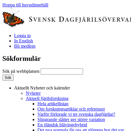
Hoppa till huvudinnehåll
Logga in
In English
Bli medlem
Sökformulär
Sök på webbplatsen
Aktuellt
Nyheter och kalender
Nyheter
Aktuell fjärilsforskning
Hela artikellistan
Om forskningsartiklar och referenser
Varför förlorade vi tre svenska dagfjärilar?
Slingrande slåtter ger större variation
En öländsk blåvingehybrid
Det nya normala får oss att glömma hur det var