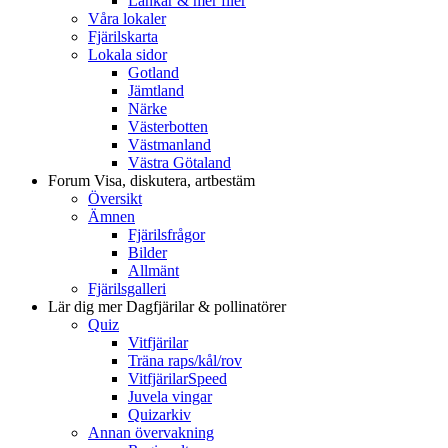
Länkar & mer filer
Våra lokaler
Fjärilskarta
Lokala sidor
Gotland
Jämtland
Närke
Västerbotten
Västmanland
Västra Götaland
Forum
Visa, diskutera, artbestäm
Översikt
Ämnen
Fjärilsfrågor
Bilder
Allmänt
Fjärilsgalleri
Lär dig mer
Dagfjärilar & pollinatörer
Quiz
Vitfjärilar
Träna raps/kål/rov
VitfjärilarSpeed
Juvela vingar
Quizarkiv
Annan övervakning