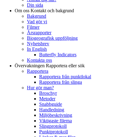
Din sida
Om oss
Kontakt och bakgrund
Bakgrund
Vad gör vi
Filmer
Årsrapporter
Biogeografisk uppföljning
Nyhetsbrev
In English
Butterfly Indicators
Kontakta oss
Övervakningen
Rapportera eller sök
Rapportera
Rapportera från punktlokal
Rapportera från slinga
Hur gör man?
Broschyr
Metoder
Snabbguide
Handledning
Miljöbeskrivning
Viktigaste filerna
Slingprotokoll
Punktprotokoll