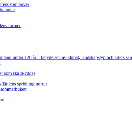
tress som larver
ritannien
ilens former
 Finland under 120 år
– betydelsen av klimat, landskapstyp och arters sär
r
lar som ska skyddas
fjärilens spridning norrut
idsommarbukett
rut