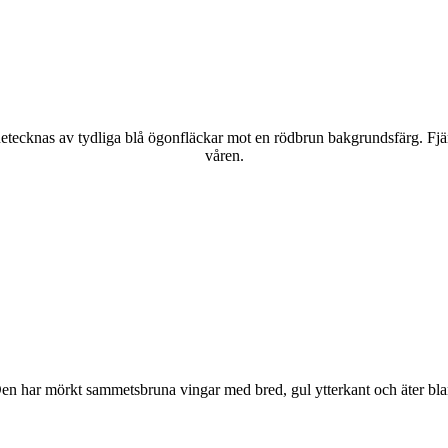
kännetecknas av tydliga blå ögonfläckar mot en rödbrun bakgrundsfärg. Fj
våren.
r. Den har mörkt sammetsbruna vingar med bred, gul ytterkant och äter bla