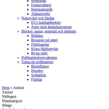
Regionalt
Faunaväkteri
Internationellt
Atlasprojekt
Naturvård och fjärilar
EUs habitatdirektiv
Arter med åtgärdsprogram
Böcker, appar, material och länktips
Boktips
Resurser på nätet
Fjärilsappar
Köpa fjärilsprylar
Bygg själv
Pollinatörsövervakning
Träna på pollinatörer
Blomflugor
Humlor
Solitärbin
Fjärilar
Hem
» Amiral
Amiral
Nidingen
Platskategori:
Slinga