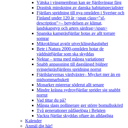
Vätska i vingmembran kan ge fjärilsvingar färg
Drastisk minskning av danska habitatspecialister
Fjärilars spridning till nya områden i Sverige och
Finland under 120 år <span class="sf-
description">– betydelsen av klimat,
landskapstyp och arters särdrag</span>
Spanska kamgräsfjärilar hotas av allt torrare
somrar
Mikroklimat avgör utvecklingshastighet
Bete i Natura 2000-områden hotar de
väddnätfjärilar som ska skyddas
Nektar – tema med många variationer
Snabb anpassning till dagslängd hjälper
svingelgräsfjärilens spridning norrut
Fjärilslarvernas värdväxter– Mycket mer än en
midsommarbukett
Monarker migrerar söderut allt senare
Mindre kräsna sydrovfjärilar sprider sig snabbt
norrut
Vad tittar du på?
Många slags pollinerare ger större bomullsskörd
Två generationer påfågelöga i Belgien
Vackra fjärilar skyddas oftare än alldagliga
Kalender
Anmäl dig här!