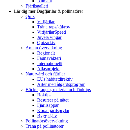
Allmänt
Fjärilsgalleri
Lär dig mer
Dagfjärilar & pollinatörer
Quiz
Vitfjärilar
Träna raps/kål/rov
VitfjärilarSpeed
Juvela vingar
Quizarkiv
Annan övervakning
Regionalt
Faunaväkteri
Internationellt
Atlasprojekt
Naturvård och fjärilar
EUs habitatdirektiv
Arter med åtgärdsprogram
Böcker, appar, material och länktips
Boktips
Resurser på nätet
Fjärilsappar
Köpa fjärilsprylar
Bygg själv
Pollinatörsövervakning
Träna på pollinatörer