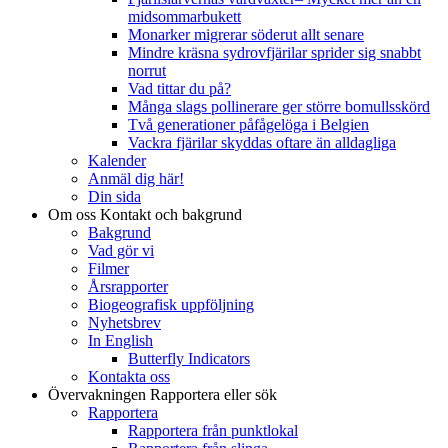
midsommarbukett
Monarker migrerar söderut allt senare
Mindre kräsna sydrovfjärilar sprider sig snabbt
norrut
Vad tittar du på?
Många slags pollinerare ger större bomullsskörd
Två generationer påfågelöga i Belgien
Vackra fjärilar skyddas oftare än alldagliga
Kalender
Anmäl dig här!
Din sida
Om oss
Kontakt och bakgrund
Bakgrund
Vad gör vi
Filmer
Årsrapporter
Biogeografisk uppföljning
Nyhetsbrev
In English
Butterfly Indicators
Kontakta oss
Övervakningen
Rapportera eller sök
Rapportera
Rapportera från punktlokal