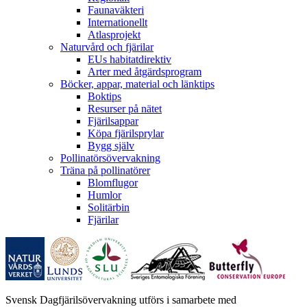
Faunaväkteri
Internationellt
Atlasprojekt
Naturvård och fjärilar
EUs habitatdirektiv
Arter med åtgärdsprogram
Böcker, appar, material och länktips
Boktips
Resurser på nätet
Fjärilsappar
Köpa fjärilsprylar
Bygg själv
Pollinatörsövervakning
Träna på pollinatörer
Blomflugor
Humlor
Solitärbin
Fjärilar
Svensk Dagfjärilsövervakning utförs i samarbete med