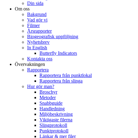
Din sida
Om oss
Bakgrund
Vad gör vi
Filmer
Årsrapporter
Biogeografisk uppföljning
Nyhetsbrev
In English
Butterfly Indicators
Kontakta oss
Övervakningen
Rapportera
Rapportera från punktlokal
Rapportera från slinga
Hur gör man?
Broschyr
Metoder
Snabbguide
Handledning
Miljöbeskrivning
Viktigaste filerna
Slingprotokoll
Punktprotokoll
Länkar & mer filer