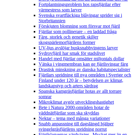
Fortplantningsproblem hos rapsfjärilar efter
värmestress som larver
Svenska svartfläckiga blåvingar sprider sig i
Storbritannien
Förskjuten blomning som försvar mot fjäril
Fjärilar som pollinerare – en laddad fråga
Färg, storlek och genetik skiljer
skogspärlemorfjärilens former
UV-ljus avslöjar busksnabbvingens larver
Sydrovfjäril har smak för stadslivet
Handel med fjärilar omsätter miljontals dollar
Vätska i vingmembran kan ge fjärilsvingar färg
Drastisk minskning av danska habitatspecialister
Fjärilars spridning till nya områden i Sverige och
Finland under 120 år
– betydelsen av klimat,
landskapstyp och arters särdrag
Spanska kamgräsfjärilar hotas av allt torrare
somrar
Mikroklimat avgör utvecklingshastighet
Bete i Natura 2000-områden hotar de
väddnätfjärilar som ska skyddas
Nektar – tema med många variationer
Snabb anpassning till dagslängd hjälper
svingelgräsfjärilens spridning norrut
Fjärilslarvernas värdväxter– Mycket mer än en