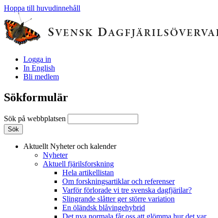
Hoppa till huvudinnehåll
Logga in
In English
Bli medlem
Sökformulär
Sök på webbplatsen
Aktuellt
Nyheter och kalender
Nyheter
Aktuell fjärilsforskning
Hela artikellistan
Om forskningsartiklar och referenser
Varför förlorade vi tre svenska dagfjärilar?
Slingrande slåtter ger större variation
En öländsk blåvingehybrid
Det nya normala får oss att glömma hur det var