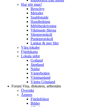
Rapportera från slinga
Hur gör man?
Broschyr
Metoder
Snabbguide
Handledning
Miljöbeskrivning
Viktigaste filerna
Slingprotokoll
Punktprotokoll
Länkar & mer filer
Våra lokaler
Fjärilskarta
Lokala sidor
Gotland
Jämtland
Närke
Västerbotten
Västmanland
Västra Götaland
Forum
Visa, diskutera, artbestäm
Översikt
Ämnen
Fjärilsfrågor
Bilder