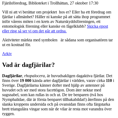
Fjärilsföredrag, Biblioteket i Trollhättan, 27 oktober 17:30
Vill ni att vi berättar om projektet hos er? Eller ha ett föredrag om
fjärilar i allmänhet? Håller ni kanske på att sätta ihop programmet
inför vårens möten i en krets av Naturskyddsföreningen, ett
entomologisk förening eller kanske en fågelklubb?
Skicka epost
eller ring så ser vi om det går att ordna.
Aktiviteter märkta med symbolen
är sådana som organisatören tar
ut en kostnad för.
Arkiv
Vad är dagfjärilar?
Dagfjärilar
,
rhopalocera
, är huvudsakligen dagaktiva fjärilar. Det
finns över
19 000
kända arter dagfjärilar i världen, varav cirka
110
i
Sverige. Dagfjärilarna känner dofter med hjälp av antenner på
huvudet och ser med stora facettögon. Dom äter nektar med
sugsnabel, som kan rullas in och ut. De tre benparen (två hos
Nymphalidae, där är första benparet tillbakabildat!) återfinns på den
slanka kroppens undersida och på ovansidan finns ofta färgstarka
brett triangulära vingar som när de vilar är resta mot varandra över
ryggen.