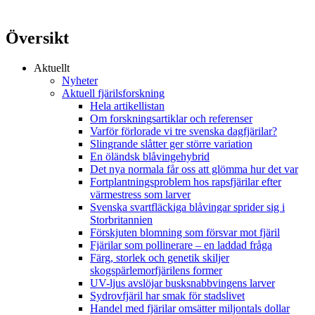
Översikt
Aktuellt
Nyheter
Aktuell fjärilsforskning
Hela artikellistan
Om forskningsartiklar och referenser
Varför förlorade vi tre svenska dagfjärilar?
Slingrande slåtter ger större variation
En öländsk blåvingehybrid
Det nya normala får oss att glömma hur det var
Fortplantningsproblem hos rapsfjärilar efter
värmestress som larver
Svenska svartfläckiga blåvingar sprider sig i
Storbritannien
Förskjuten blomning som försvar mot fjäril
Fjärilar som pollinerare – en laddad fråga
Färg, storlek och genetik skiljer
skogspärlemorfjärilens former
UV-ljus avslöjar busksnabbvingens larver
Sydrovfjäril har smak för stadslivet
Handel med fjärilar omsätter miljontals dollar