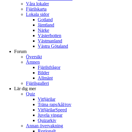
Våra lokaler
Fjärilskarta
Lokala sidor
Gotland
Jämtland
Närke
Västerbotten
Västmanland
Västra Götaland
Forum
Översikt
Ämnen
Fjärilsfrågor
Bilder
Allmänt
Fjärilsgalleri
Lär dig mer
Quiz
Vitfjärilar
Träna raps/kål/rov
VitfjärilarSpeed
Juvela vingar
Quizarkiv
Annan övervakning
Regionalt