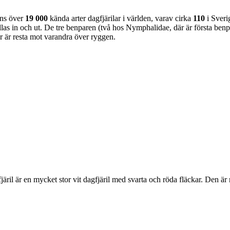
nns över
19 000
kända arter dagfjärilar i världen, varav cirka
110
i Sveri
as in och ut. De tre benparen (två hos Nymphalidae, där är första benpa
ar är resta mot varandra över ryggen.
lofjäril är en mycket stor vit dagfjäril med svarta och röda fläckar. Den 