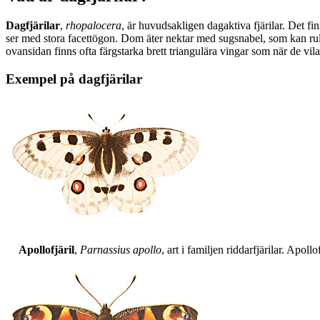
Dagfjärilar
,
rhopalocera
, är huvudsakligen dagaktiva fjärilar. Det fi
ser med stora facettögon. Dom äter nektar med sugsnabel, som kan rull
ovansidan finns ofta färgstarka brett triangulära vingar som när de vil
Exempel på dagfjärilar
Apollofjäril
,
Parnassius apollo
, art i familjen riddarfjärilar. Apol