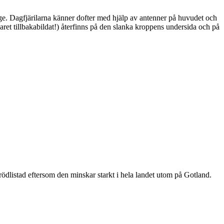
ge. Dagfjärilarna känner dofter med hjälp av antenner på huvudet och
ret tillbakabildat!) återfinns på den slanka kroppens undersida och på
är rödlistad eftersom den minskar starkt i hela landet utom på Gotland.