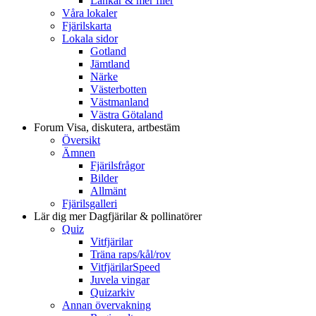
Länkar & mer filer
Våra lokaler
Fjärilskarta
Lokala sidor
Gotland
Jämtland
Närke
Västerbotten
Västmanland
Västra Götaland
Forum
Visa, diskutera, artbestäm
Översikt
Ämnen
Fjärilsfrågor
Bilder
Allmänt
Fjärilsgalleri
Lär dig mer
Dagfjärilar & pollinatörer
Quiz
Vitfjärilar
Träna raps/kål/rov
VitfjärilarSpeed
Juvela vingar
Quizarkiv
Annan övervakning