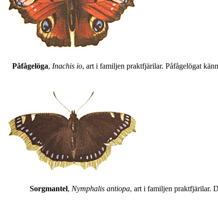
Påfågelöga
,
Inachis io
, art i familjen praktfjärilar. Påfågelögat 
Sorgmantel
,
Nymphalis antiopa
, art i familjen praktfjärila