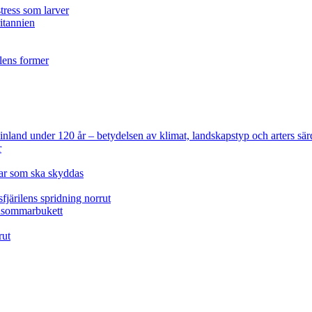
tress som larver
ritannien
ilens former
 Finland under 120 år
– betydelsen av klimat, landskapstyp och arters sär
r
lar som ska skyddas
fjärilens spridning norrut
idsommarbukett
rut