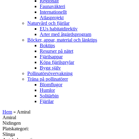
Regionalt
Faunaväkteri
Internationellt
Atlasprojekt
Naturvård och fjärilar
EUs habitatdirektiv
Arter med åtgärdsprogram
Böcker, appar, material och länktips
Boktips
Resurser på nätet
Fjärilsappar
Köpa fjärilsprylar
Bygg själv
Pollinatörsövervakning
Träna på pollinatörer
Blomflugor
Humlor
Solitärbin
Fjärilar
Hem
» Amiral
Amiral
Nidingen
Platskategori:
Slinga