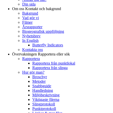
Din sida
Om oss
Kontakt och bakgrund
Bakgrund
Vad gör vi
Filmer
Årsrapporter
Biogeografisk uppföljning
Nyhetsbrev
In English
Butterfly Indicators
Kontakta oss
Övervakningen
Rapportera eller sök
Rapportera
Rapportera från punktlokal
Rapportera från slinga
Hur gör man?
Broschyr
Metoder
Snabbguide
Handledning
Miljöbeskrivning
Viktigaste filerna
Slingprotokoll
Punktprotokoll