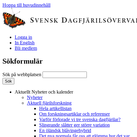
Hoppa till huvudinnehåll
Logga in
In English
Bli medlem
Sökformulär
Sök på webbplatsen
Aktuellt
Nyheter och kalender
Nyheter
Aktuell fjärilsforskning
Hela artikellistan
Om forskningsartiklar och referenser
Varför förlorade vi tre svenska dagfjärilar?
Slingrande slåtter ger större variation
En öländsk blåvingehybrid
Det nya normala får oss att glömma hur det var