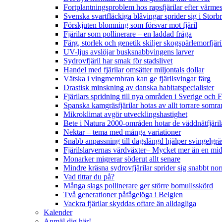
Fortplantningsproblem hos rapsfjärilar efter värmes
Svenska svartfläckiga blåvingar sprider sig i Storb
Förskjuten blomning som försvar mot fjäril
Fjärilar som pollinerare – en laddad fråga
Färg, storlek och genetik skiljer skogspärlemorfjär
UV-ljus avslöjar busksnabbvingens larver
Sydrovfjäril har smak för stadslivet
Handel med fjärilar omsätter miljontals dollar
Vätska i vingmembran kan ge fjärilsvingar färg
Drastisk minskning av danska habitatspecialister
Fjärilars spridning till nya områden i Sverige och
Spanska kamgräsfjärilar hotas av allt torrare somra
Mikroklimat avgör utvecklingshastighet
Bete i Natura 2000-områden hotar de väddnätfjäri
Nektar – tema med många variationer
Snabb anpassning till dagslängd hjälper svingelgräs
Fjärilslarvernas värdväxter– Mycket mer än en m
Monarker migrerar söderut allt senare
Mindre kräsna sydrovfjärilar sprider sig snabbt nor
Vad tittar du på?
Många slags pollinerare ger större bomullsskörd
Två generationer påfågelöga i Belgien
Vackra fjärilar skyddas oftare än alldagliga
Kalender
Anmäl dig här!