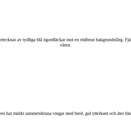
kännetecknas av tydliga blå ögonfläckar mot en rödbrun bakgrundsfärg. Fj
våren.
r. Den har mörkt sammetsbruna vingar med bred, gul ytterkant och äter bla