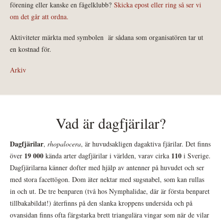
förening eller kanske en fågelklubb?
Skicka epost eller ring så ser vi
om det går att ordna.
Aktiviteter märkta med symbolen
är sådana som organisatören tar ut
en kostnad för.
Arkiv
Vad är dagfjärilar?
Dagfjärilar
,
rhopalocera
, är huvudsakligen dagaktiva fjärilar. Det finns
19 000
110
över
kända arter dagfjärilar i världen, varav cirka
i Sverige.
Dagfjärilarna känner dofter med hjälp av antenner på huvudet och ser
med stora facettögon. Dom äter nektar med sugsnabel, som kan rullas
in och ut. De tre benparen (två hos Nymphalidae, där är första benparet
tillbakabildat!) återfinns på den slanka kroppens undersida och på
ovansidan finns ofta färgstarka brett triangulära vingar som när de vilar