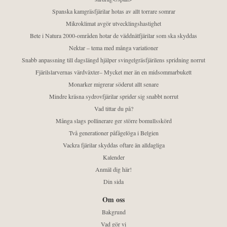
Spanska kamgräsfjärilar hotas av allt torrare somrar
Mikroklimat avgör utvecklingshastighet
Bete i Natura 2000-områden hotar de väddnätfjärilar som ska skyddas
Nektar – tema med många variationer
Snabb anpassning till dagslängd hjälper svingelgräsfjärilens spridning norrut
Fjärilslarvernas värdväxter– Mycket mer än en midsommarbukett
Monarker migrerar söderut allt senare
Mindre kräsna sydrovfjärilar sprider sig snabbt norrut
Vad tittar du på?
Många slags pollinerare ger större bomullsskörd
Två generationer påfågelöga i Belgien
Vackra fjärilar skyddas oftare än alldagliga
Kalender
Anmäl dig här!
Din sida
Om oss
Bakgrund
Vad gör vi