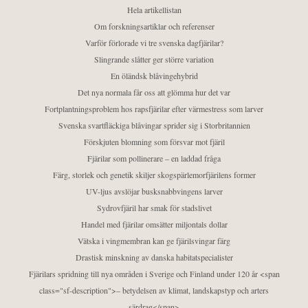
Hela artikellistan
Om forskningsartiklar och referenser
Varför förlorade vi tre svenska dagfjärilar?
Slingrande slåtter ger större variation
En öländsk blåvingehybrid
Det nya normala får oss att glömma hur det var
Fortplantningsproblem hos rapsfjärilar efter värmestress som larver
Svenska svartfläckiga blåvingar sprider sig i Storbritannien
Förskjuten blomning som försvar mot fjäril
Fjärilar som pollinerare – en laddad fråga
Färg, storlek och genetik skiljer skogspärlemorfjärilens former
UV-ljus avslöjar busksnabbvingens larver
Sydrovfjäril har smak för stadslivet
Handel med fjärilar omsätter miljontals dollar
Vätska i vingmembran kan ge fjärilsvingar färg
Drastisk minskning av danska habitatspecialister
Fjärilars spridning till nya områden i Sverige och Finland under 120 år <span
class="sf-description">– betydelsen av klimat, landskapstyp och arters
särdrag</span>