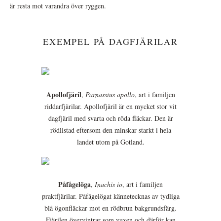
är resta mot varandra över ryggen.
EXEMPEL PÅ DAGFJÄRILAR
Apollofjäril
,
Parnassius apollo
, art i familjen
riddarfjärilar. Apollofjäril är en mycket stor vit
dagfjäril med svarta och röda fläckar. Den är
rödlistad eftersom den minskar starkt i hela
landet utom på Gotland.
Påfågelöga
,
Inachis io
, art i familjen
praktfjärilar. Påfågelögat kännetecknas av tydliga
blå ögonfläckar mot en rödbrun bakgrundsfärg.
Fjärilen övervintrar som vuxen och därför kan