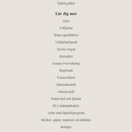
Fjärilsgalleri
Lär dig mer
Quiz
Vitfjärilar
Träna raps/kål/rov
VitfjärilarSpeed
Juvela vingar
Quizarkiv
Annan övervakning
Regionalt
Faunaväkteri
Internationellt
Atlasprojekt
Naturvård och fjärilar
EUs habitatdirektiv
Arter med åtgärdsprogram
Böcker, appar, material och länktips
Boktips