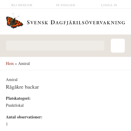
Hoppa till huvudinnehåll
BLI MEDLEM
IN ENGLISH
LOGGA IN
Sökformulär
Hem
» Amiral
Amiral
Rågåkre backar
Platskategori:
Punktlokal
Antal observationer:
1