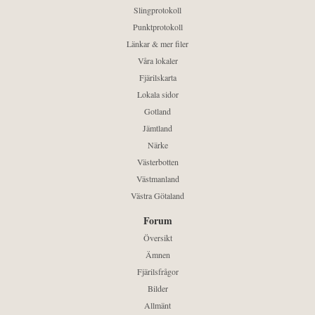
Slingprotokoll
Punktprotokoll
Länkar & mer filer
Våra lokaler
Fjärilskarta
Lokala sidor
Gotland
Jämtland
Närke
Västerbotten
Västmanland
Västra Götaland
Forum
Översikt
Ämnen
Fjärilsfrågor
Bilder
Allmänt