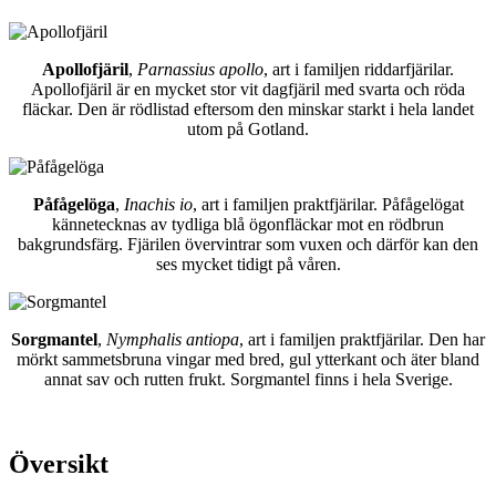
Apollofjäril
,
Parnassius apollo
, art i familjen riddarfjärilar.
Apollofjäril är en mycket stor vit dagfjäril med svarta och röda
fläckar. Den är rödlistad eftersom den minskar starkt i hela landet
utom på Gotland.
Påfågelöga
,
Inachis io
, art i familjen praktfjärilar. Påfågelögat
kännetecknas av tydliga blå ögonfläckar mot en rödbrun
bakgrundsfärg. Fjärilen övervintrar som vuxen och därför kan den
ses mycket tidigt på våren.
Sorgmantel
,
Nymphalis antiopa
, art i familjen praktfjärilar. Den har
mörkt sammetsbruna vingar med bred, gul ytterkant och äter bland
annat sav och rutten frukt. Sorgmantel finns i hela Sverige.
Översikt