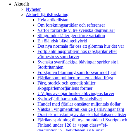
Aktuellt
Nyheter
Aktuell fjärilsforskning
Hela artikellistan
Om forskningsartiklar och referenser
Varför förlorade vi tre svenska dagfjärilar?
Slingrande slåtter ger större variation
En öländsk blåvingehybrid
Det nya normala får oss att glömma hur det var
Fortplantningsproblem hos rapsfjärilar efter
värmestress som larver
Svenska svartfläckiga blåvingar sprider sig i
Storbritannien
Förskjuten blomning som försvar mot fjäril
Fjärilar som pollinerare – en laddad fråga
Färg, storlek och genetik skiljer
skogspärlemorfjärilens former
UV-ljus avslöjar busksnabbvingens larver
Sydrovfjäril har smak för stadslivet
Handel med fjärilar omsätter miljontals dollar
Vätska i vingmembran kan ge fjärilsvingar färg
Drastisk minskning av danska habitatspecialister
Fjärilars spridning till nya områden i Sverige och
Finland under 120 år <span class="sf-
description">– betydelsen av klimat,