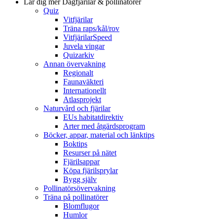
Lär dig mer
Dagfjärilar & pollinatörer
Quiz
Vitfjärilar
Träna raps/kål/rov
VitfjärilarSpeed
Juvela vingar
Quizarkiv
Annan övervakning
Regionalt
Faunaväkteri
Internationellt
Atlasprojekt
Naturvård och fjärilar
EUs habitatdirektiv
Arter med åtgärdsprogram
Böcker, appar, material och länktips
Boktips
Resurser på nätet
Fjärilsappar
Köpa fjärilsprylar
Bygg själv
Pollinatörsövervakning
Träna på pollinatörer
Blomflugor
Humlor