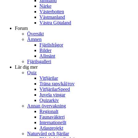
Jämtland
Närke
Västerbotten
Västmanland
Västra Götaland
Forum
Översikt
Ämnen
Fjärilsfrågor
Bilder
Allmänt
Fjärilsgalleri
Lär dig mer
Quiz
Vitfjärilar
Träna raps/kål/rov
VitfjärilarSpeed
Juvela vingar
Quizarkiv
Annan övervakning
Regionalt
Faunaväkteri
Internationellt
Atlasprojekt
Naturvård och fjärilar