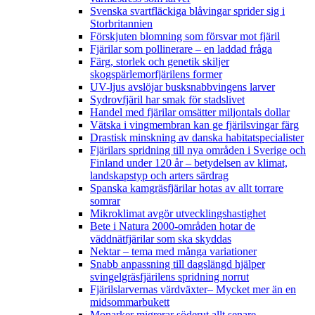
Svenska svartfläckiga blåvingar sprider sig i
Storbritannien
Förskjuten blomning som försvar mot fjäril
Fjärilar som pollinerare – en laddad fråga
Färg, storlek och genetik skiljer
skogspärlemorfjärilens former
UV-ljus avslöjar busksnabbvingens larver
Sydrovfjäril har smak för stadslivet
Handel med fjärilar omsätter miljontals dollar
Vätska i vingmembran kan ge fjärilsvingar färg
Drastisk minskning av danska habitatspecialister
Fjärilars spridning till nya områden i Sverige och
Finland under 120 år
– betydelsen av klimat,
landskapstyp och arters särdrag
Spanska kamgräsfjärilar hotas av allt torrare
somrar
Mikroklimat avgör utvecklingshastighet
Bete i Natura 2000-områden hotar de
väddnätfjärilar som ska skyddas
Nektar – tema med många variationer
Snabb anpassning till dagslängd hjälper
svingelgräsfjärilens spridning norrut
Fjärilslarvernas värdväxter– Mycket mer än en
midsommarbukett
Monarker migrerar söderut allt senare