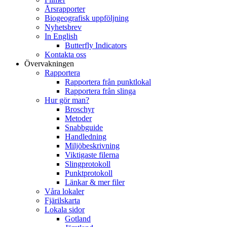
Årsrapporter
Biogeografisk uppföljning
Nyhetsbrev
In English
Butterfly Indicators
Kontakta oss
Övervakningen
Rapportera
Rapportera från punktlokal
Rapportera från slinga
Hur gör man?
Broschyr
Metoder
Snabbguide
Handledning
Miljöbeskrivning
Viktigaste filerna
Slingprotokoll
Punktprotokoll
Länkar & mer filer
Våra lokaler
Fjärilskarta
Lokala sidor
Gotland