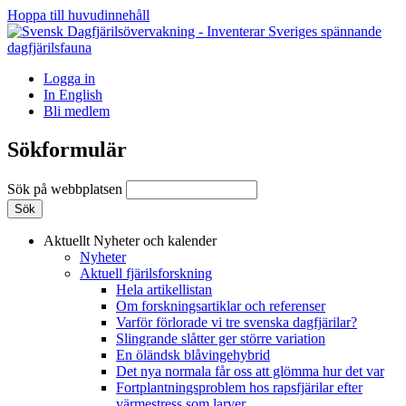
Hoppa till huvudinnehåll
Logga in
In English
Bli medlem
Sökformulär
Sök på webbplatsen
Aktuellt
Nyheter och kalender
Nyheter
Aktuell fjärilsforskning
Hela artikellistan
Om forskningsartiklar och referenser
Varför förlorade vi tre svenska dagfjärilar?
Slingrande slåtter ger större variation
En öländsk blåvingehybrid
Det nya normala får oss att glömma hur det var
Fortplantningsproblem hos rapsfjärilar efter
värmestress som larver