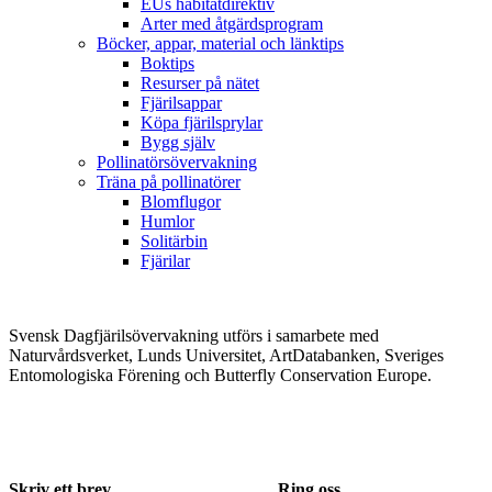
EUs habitatdirektiv
Arter med åtgärdsprogram
Böcker, appar, material och länktips
Boktips
Resurser på nätet
Fjärilsappar
Köpa fjärilsprylar
Bygg själv
Pollinatörsövervakning
Träna på pollinatörer
Blomflugor
Humlor
Solitärbin
Fjärilar
Svensk Dagfjärilsövervakning utförs i samarbete med
Naturvårdsverket, Lunds Universitet, ArtDatabanken, Sveriges
Entomologiska Förening och Butterfly Conservation Europe.
Skriv ett brev
Ring oss