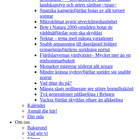
landskapstyp och arters särdrag</span>
Spanska kamgräsfjärilar hotas av allt torrare
somrar
Mikroklimat avgör utvecklingshastighet
Bete i Natura 2000-områden hotar de
väddnätfjärilar som ska skyddas
Nektar – tema med många variationer
Snabb anpassning till dagslängd hjälper
svingelgräsfjärilens spridning norrut
Fjärilslarvernas värdväxter– Mycket mer än en
midsommarbukett
Monarker migrerar söderut allt senare
Mindre kräsna sydrovfjärilar sprider sig snabbt
norrut
Vad tittar du på?
Många slags pollinerare ger större bomullsskörd
Två generationer påfågelöga i Belgien
Vackra fjärilar skyddas oftare än alldagliga
Kalender
Anmäl dig här!
Din sida
Om oss
Bakgrund
Vad gör vi
Filmer