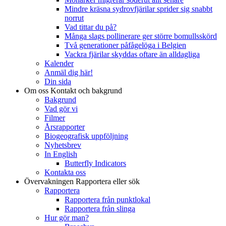
Mindre kräsna sydrovfjärilar sprider sig snabbt
norrut
Vad tittar du på?
Många slags pollinerare ger större bomullsskörd
Två generationer påfågelöga i Belgien
Vackra fjärilar skyddas oftare än alldagliga
Kalender
Anmäl dig här!
Din sida
Om oss
Kontakt och bakgrund
Bakgrund
Vad gör vi
Filmer
Årsrapporter
Biogeografisk uppföljning
Nyhetsbrev
In English
Butterfly Indicators
Kontakta oss
Övervakningen
Rapportera eller sök
Rapportera
Rapportera från punktlokal
Rapportera från slinga
Hur gör man?