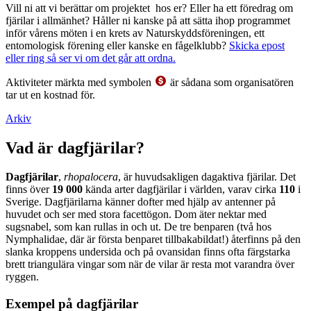
Vill ni att vi berättar om projektet hos er? Eller ha ett föredrag om
fjärilar i allmänhet? Håller ni kanske på att sätta ihop programmet
inför vårens möten i en krets av Naturskyddsföreningen, ett
entomologisk förening eller kanske en fågelklubb?
Skicka epost
eller ring så ser vi om det går att ordna.
Aktiviteter märkta med symbolen
är sådana som organisatören
tar ut en kostnad för.
Arkiv
Vad är dagfjärilar?
Dagfjärilar
,
rhopalocera
, är huvudsakligen dagaktiva fjärilar. Det
finns över
19 000
kända arter dagfjärilar i världen, varav cirka
110
i
Sverige. Dagfjärilarna känner dofter med hjälp av antenner på
huvudet och ser med stora facettögon. Dom äter nektar med
sugsnabel, som kan rullas in och ut. De tre benparen (två hos
Nymphalidae, där är första benparet tillbakabildat!) återfinns på den
slanka kroppens undersida och på ovansidan finns ofta färgstarka
brett triangulära vingar som när de vilar är resta mot varandra över
ryggen.
Exempel på dagfjärilar