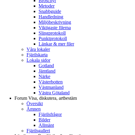
Broschyr
Metoder
Snabbguide
Handledning
Miljöbeskrivning
Viktigaste filerna
Slingprotokoll
Punktprotokoll
Länkar & mer filer
Våra lokaler
Fjärilskarta
Lokala sidor
Gotland
Jämtland
Närke
Västerbotten
Västmanland
Västra Götaland
Forum
Visa, diskutera, artbestäm
Översikt
Ämnen
Fjärilsfrågor
Bilder
Allmänt
Fjärilsgalleri