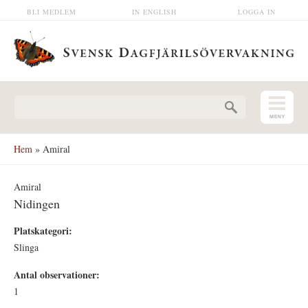
Hoppa till huvudinnehåll
BLI MEDLEM
IN ENGLISH
LOGGA IN
Sökformulär
Hem
» Amiral
Amiral
Nidingen
Platskategori:
Slinga
Antal observationer:
1