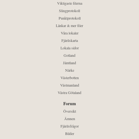
Viktigaste filerna
Slingprotokoll
Punktprotokoll
Länkar & mer filer
Våra lokaler
Fjärilskarta
Lokala sidor
Gotland
Jämtland
Närke
Västerbotten
Västmanland
Västra Götaland
Forum
Översikt
Ämnen
Fjärilsfrågor
Bilder