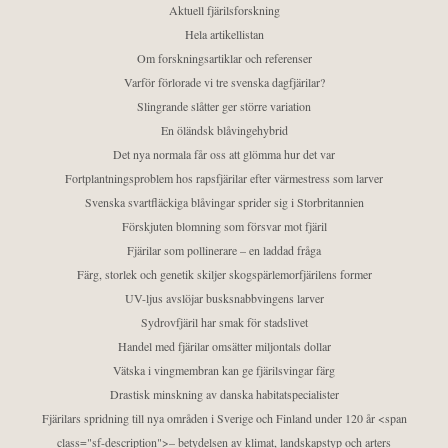
Aktuell fjärilsforskning
Hela artikellistan
Om forskningsartiklar och referenser
Varför förlorade vi tre svenska dagfjärilar?
Slingrande slåtter ger större variation
En öländsk blåvingehybrid
Det nya normala får oss att glömma hur det var
Fortplantningsproblem hos rapsfjärilar efter värmestress som larver
Svenska svartfläckiga blåvingar sprider sig i Storbritannien
Förskjuten blomning som försvar mot fjäril
Fjärilar som pollinerare – en laddad fråga
Färg, storlek och genetik skiljer skogspärlemorfjärilens former
UV-ljus avslöjar busksnabbvingens larver
Sydrovfjäril har smak för stadslivet
Handel med fjärilar omsätter miljontals dollar
Vätska i vingmembran kan ge fjärilsvingar färg
Drastisk minskning av danska habitatspecialister
Fjärilars spridning till nya områden i Sverige och Finland under 120 år <span
class="sf-description">– betydelsen av klimat, landskapstyp och arters