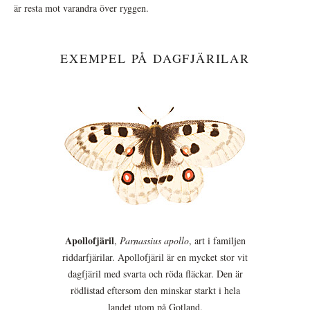
är resta mot varandra över ryggen.
EXEMPEL PÅ DAGFJÄRILAR
Apollofjäril
,
Parnassius apollo
, art i familjen
riddarfjärilar. Apollofjäril är en mycket stor vit
dagfjäril med svarta och röda fläckar. Den är
rödlistad eftersom den minskar starkt i hela
landet utom på Gotland.