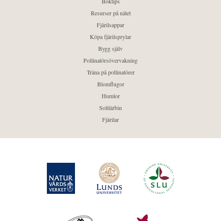
Boktips
Resurser på nätet
Fjärilsappar
Köpa fjärilsprylar
Bygg själv
Pollinatörsövervakning
Träna på pollinatörer
Blomflugor
Humlor
Solitärbin
Fjärilar