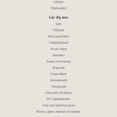
Allmänt
Fjärilsgalleri
Lär dig mer
Quiz
Vitfjärilar
Träna raps/kål/rov
VitfjärilarSpeed
Juvela vingar
Quizarkiv
Annan övervakning
Regionalt
Faunaväkteri
Internationellt
Atlasprojekt
Naturvård och fjärilar
EUs habitatdirektiv
Arter med åtgärdsprogram
Böcker, appar, material och länktips