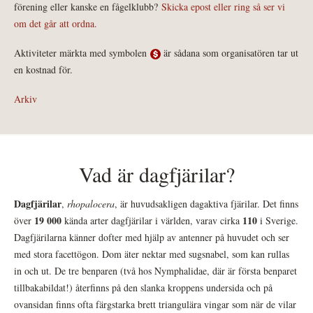
förening eller kanske en fågelklubb?
Skicka epost eller ring så ser vi
om det går att ordna.
Aktiviteter märkta med symbolen
är sådana som organisatören tar ut
en kostnad för.
Arkiv
Vad är dagfjärilar?
Dagfjärilar
,
rhopalocera
, är huvudsakligen dagaktiva fjärilar. Det finns
19 000
110
över
kända arter dagfjärilar i världen, varav cirka
i Sverige.
Dagfjärilarna känner dofter med hjälp av antenner på huvudet och ser
med stora facettögon. Dom äter nektar med sugsnabel, som kan rullas
in och ut. De tre benparen (två hos Nymphalidae, där är första benparet
tillbakabildat!) återfinns på den slanka kroppens undersida och på
ovansidan finns ofta färgstarka brett triangulära vingar som när de vilar