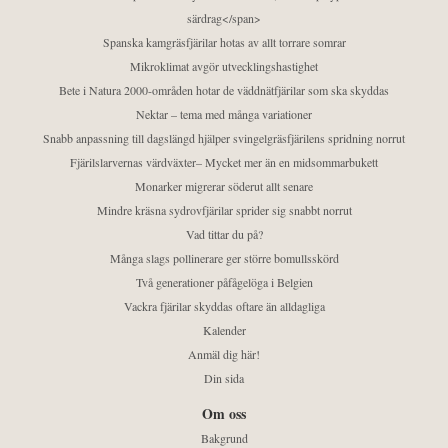
särdrag</span>
Spanska kamgräsfjärilar hotas av allt torrare somrar
Mikroklimat avgör utvecklingshastighet
Bete i Natura 2000-områden hotar de väddnätfjärilar som ska skyddas
Nektar – tema med många variationer
Snabb anpassning till dagslängd hjälper svingelgräsfjärilens spridning norrut
Fjärilslarvernas värdväxter– Mycket mer än en midsommarbukett
Monarker migrerar söderut allt senare
Mindre kräsna sydrovfjärilar sprider sig snabbt norrut
Vad tittar du på?
Många slags pollinerare ger större bomullsskörd
Två generationer påfågelöga i Belgien
Vackra fjärilar skyddas oftare än alldagliga
Kalender
Anmäl dig här!
Din sida
Om oss
Bakgrund