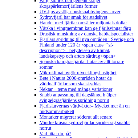
Färg, storlek och genetik skiljer
skogspärlemorfjärilens former
UV-ljus avslöjar busksnabbvingens larver
Sydrovfjäril har smak för stadslivet
Handel med fjärilar omsätter miljontals dollar
Vätska i vingmembran kan ge fjärilsvingar färg
Drastisk minskning av danska habitatspecialister
Fjärilars spridning till nya områden i Sverige och
Finland under 120 år <span class="sf-
description">– betydelsen av klimat,
landskapstyp och arters särdrag</span>
Spanska kamgräsfjärilar hotas av allt torrare
somrar
Mikroklimat avgör utvecklingshastighet
Bete i Natura 2000-områden hotar de
väddnätfjärilar som ska skyddas
Nektar – tema med många variationer
Snabb anpassning till dagslängd hjälper
svingelgräsfjärilens spridning norrut
Fjärilslarvernas värdväxter– Mycket mer än en
midsommarbukett
Monarker migrerar söderut allt senare
Mindre kräsna sydrovfjärilar sprider sig snabbt
norrut
Vad tittar du på?