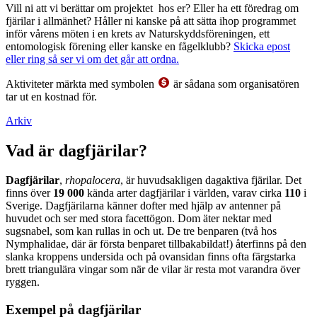
Vill ni att vi berättar om projektet hos er? Eller ha ett föredrag om
fjärilar i allmänhet? Håller ni kanske på att sätta ihop programmet
inför vårens möten i en krets av Naturskyddsföreningen, ett
entomologisk förening eller kanske en fågelklubb?
Skicka epost
eller ring så ser vi om det går att ordna.
Aktiviteter märkta med symbolen
är sådana som organisatören
tar ut en kostnad för.
Arkiv
Vad är dagfjärilar?
Dagfjärilar
,
rhopalocera
, är huvudsakligen dagaktiva fjärilar. Det
finns över
19 000
kända arter dagfjärilar i världen, varav cirka
110
i
Sverige. Dagfjärilarna känner dofter med hjälp av antenner på
huvudet och ser med stora facettögon. Dom äter nektar med
sugsnabel, som kan rullas in och ut. De tre benparen (två hos
Nymphalidae, där är första benparet tillbakabildat!) återfinns på den
slanka kroppens undersida och på ovansidan finns ofta färgstarka
brett triangulära vingar som när de vilar är resta mot varandra över
ryggen.
Exempel på dagfjärilar