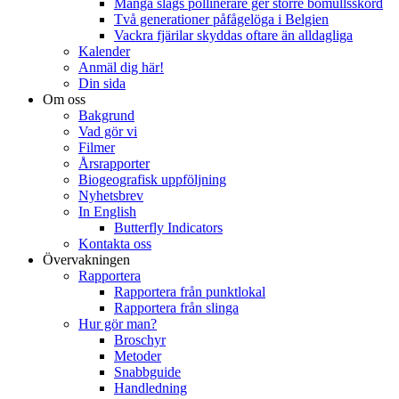
Många slags pollinerare ger större bomullsskörd
Två generationer påfågelöga i Belgien
Vackra fjärilar skyddas oftare än alldagliga
Kalender
Anmäl dig här!
Din sida
Om oss
Bakgrund
Vad gör vi
Filmer
Årsrapporter
Biogeografisk uppföljning
Nyhetsbrev
In English
Butterfly Indicators
Kontakta oss
Övervakningen
Rapportera
Rapportera från punktlokal
Rapportera från slinga
Hur gör man?
Broschyr
Metoder
Snabbguide
Handledning