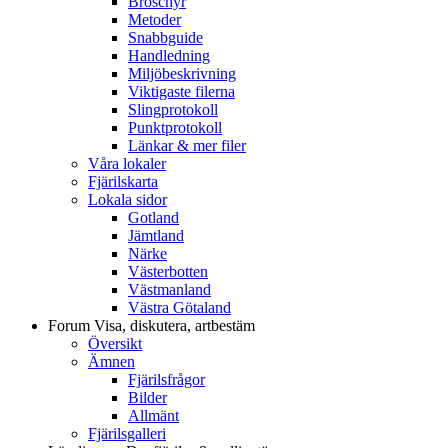
Broschyr
Metoder
Snabbguide
Handledning
Miljöbeskrivning
Viktigaste filerna
Slingprotokoll
Punktprotokoll
Länkar & mer filer
Våra lokaler
Fjärilskarta
Lokala sidor
Gotland
Jämtland
Närke
Västerbotten
Västmanland
Västra Götaland
Forum
Visa, diskutera, artbestäm
Översikt
Ämnen
Fjärilsfrågor
Bilder
Allmänt
Fjärilsgalleri