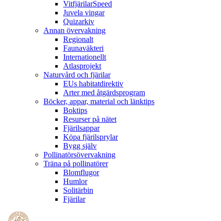
VitfjärilarSpeed
Juvela vingar
Quizarkiv
Annan övervakning
Regionalt
Faunaväkteri
Internationellt
Atlasprojekt
Naturvård och fjärilar
EUs habitatdirektiv
Arter med åtgärdsprogram
Böcker, appar, material och länktips
Boktips
Resurser på nätet
Fjärilsappar
Köpa fjärilsprylar
Bygg själv
Pollinatörsövervakning
Träna på pollinatörer
Blomflugor
Humlor
Solitärbin
Fjärilar