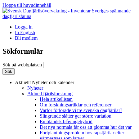
Hoppa till huvudinnehåll
Logga in
In English
Bli medlem
Sökformulär
Sök på webbplatsen
Aktuellt
Nyheter och kalender
Nyheter
Aktuell fjärilsforskning
Hela artikellistan
Om forskningsartiklar och referenser
Varför förlorade vi tre svenska dagfjärilar?
Slingrande slåtter ger större variation
En öländsk blåvingehybrid
Det nya normala får oss att glömma hur det var
Fortplantningsproblem hos rapsfjärilar efter
värmestress som larver