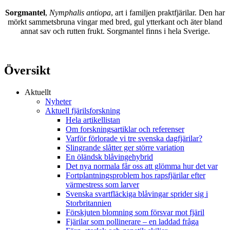
Sorgmantel
,
Nymphalis antiopa
, art i familjen praktfjärilar. Den har
mörkt sammetsbruna vingar med bred, gul ytterkant och äter bland
annat sav och rutten frukt. Sorgmantel finns i hela Sverige.
Översikt
Aktuellt
Nyheter
Aktuell fjärilsforskning
Hela artikellistan
Om forskningsartiklar och referenser
Varför förlorade vi tre svenska dagfjärilar?
Slingrande slåtter ger större variation
En öländsk blåvingehybrid
Det nya normala får oss att glömma hur det var
Fortplantningsproblem hos rapsfjärilar efter
värmestress som larver
Svenska svartfläckiga blåvingar sprider sig i
Storbritannien
Förskjuten blomning som försvar mot fjäril
Fjärilar som pollinerare – en laddad fråga