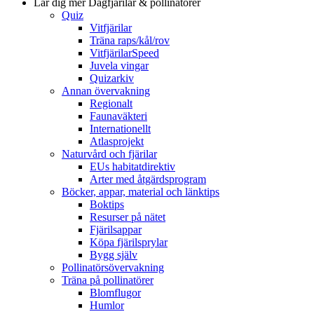
Lär dig mer
Dagfjärilar & pollinatörer
Quiz
Vitfjärilar
Träna raps/kål/rov
VitfjärilarSpeed
Juvela vingar
Quizarkiv
Annan övervakning
Regionalt
Faunaväkteri
Internationellt
Atlasprojekt
Naturvård och fjärilar
EUs habitatdirektiv
Arter med åtgärdsprogram
Böcker, appar, material och länktips
Boktips
Resurser på nätet
Fjärilsappar
Köpa fjärilsprylar
Bygg själv
Pollinatörsövervakning
Träna på pollinatörer
Blomflugor
Humlor