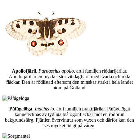
Apollofjäril
,
Parnassius apollo
, art i familjen riddarfjärilar.
Apollofjäril är en mycket stor vit dagfjäril med svarta och röda
fläckar. Den är rödlistad eftersom den minskar starkt i hela landet
utom på Gotland.
Påfågelöga
,
Inachis io
, art i familjen praktfjärilar. Påfågelögat
kännetecknas av tydliga blå ögonfläckar mot en rödbrun
bakgrundsfärg. Fjärilen övervintrar som vuxen och därför kan den
ses mycket tidigt på våren.