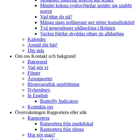
Mindre kräsna sydrovfjärilar sprider sig snabbt
norrut
Vad tittar du på?
Många slags pollinerare ger större bomullsskörd
Två generationer påfågelöga i Belgien
Vackra fjärilar skyddas oftare än alldagliga
Kalender
Anmäl dig här!
Din sida
Om oss
Kontakt och bakgrund
Bakgrund
Vad gör vi
Filmer
Årsrapporter
Biogeografisk uppföljning
Nyhetsbrev
In English
Butterfly Indicators
Kontakta oss
Övervakningen
Rapportera eller sök
Rapportera
Rapportera från punktlokal
Rapportera från slinga
Hur gör man?