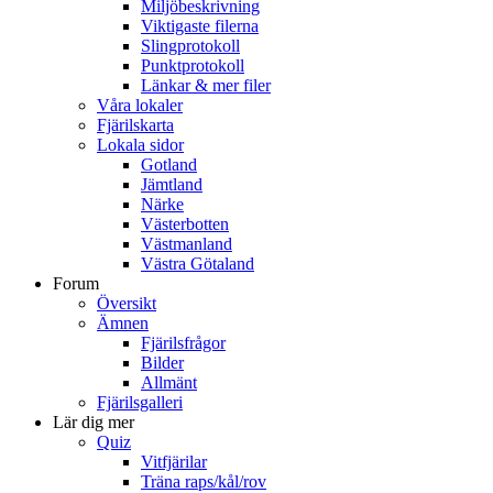
Miljöbeskrivning
Viktigaste filerna
Slingprotokoll
Punktprotokoll
Länkar & mer filer
Våra lokaler
Fjärilskarta
Lokala sidor
Gotland
Jämtland
Närke
Västerbotten
Västmanland
Västra Götaland
Forum
Översikt
Ämnen
Fjärilsfrågor
Bilder
Allmänt
Fjärilsgalleri
Lär dig mer
Quiz
Vitfjärilar
Träna raps/kål/rov