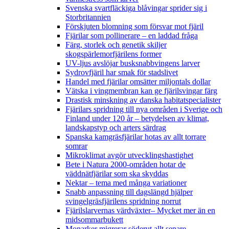
Svenska svartfläckiga blåvingar sprider sig i
Storbritannien
Förskjuten blomning som försvar mot fjäril
Fjärilar som pollinerare – en laddad fråga
Färg, storlek och genetik skiljer
skogspärlemorfjärilens former
UV-ljus avslöjar busksnabbvingens larver
Sydrovfjäril har smak för stadslivet
Handel med fjärilar omsätter miljontals dollar
Vätska i vingmembran kan ge fjärilsvingar färg
Drastisk minskning av danska habitatspecialister
Fjärilars spridning till nya områden i Sverige och
Finland under 120 år
– betydelsen av klimat,
landskapstyp och arters särdrag
Spanska kamgräsfjärilar hotas av allt torrare
somrar
Mikroklimat avgör utvecklingshastighet
Bete i Natura 2000-områden hotar de
väddnätfjärilar som ska skyddas
Nektar – tema med många variationer
Snabb anpassning till dagslängd hjälper
svingelgräsfjärilens spridning norrut
Fjärilslarvernas värdväxter– Mycket mer än en
midsommarbukett
Monarker migrerar söderut allt senare