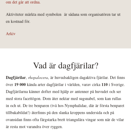
om det går att ordna.
Aktiviteter märkta med symbolen
är sådana som organisatören tar ut
en kostnad för.
Arkiv
Vad är dagfjärilar?
Dagfjärilar
,
rhopalocera
, är huvudsakligen dagaktiva fjärilar. Det finns
19 000
110
över
kända arter dagfjärilar i världen, varav cirka
i Sverige.
Dagfjärilarna känner dofter med hjälp av antenner på huvudet och ser
med stora facettögon. Dom äter nektar med sugsnabel, som kan rullas
in och ut. De tre benparen (två hos Nymphalidae, där är första benparet
tillbakabildat!) återfinns på den slanka kroppens undersida och på
ovansidan finns ofta färgstarka brett triangulära vingar som när de vilar
är resta mot varandra över ryggen.