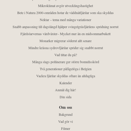
Mikroklimat avgör utvecklingshastighet
Bete i Natura 2000-områden hotar de väddnätfjärilar som ska skyddas
Nektar – tema med många variationer
Snabb anpassning till dagslängd hjälper svingelgräsfjärilens spridning norrut
Fjärilslarvernas värdväxter– Mycket mer än en midsommarbukett
Monarker migrerar söderut allt senare
Mindre kräsna sydrovfjärilar sprider sig snabbt norrut
Vad tittar du på?
Många slags pollinerare ger större bomullsskörd
Två generationer påfågelöga i Belgien
Vackra fjärilar skyddas oftare än alldagliga
Kalender
Anmäl dig här!
Din sida
Om oss
Bakgrund
Vad gör vi
Filmer