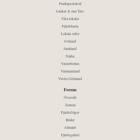
Punktprotokoll
Länkar & mer filer
Våra lokaler
Fjärilskarta
Lokala sidor
Gotland
Jämtland
Närke
Västerbotten
Västmanland
Västra Götaland
Forum
Översikt
Ämnen
Fjärilsfrågor
Bilder
Allmänt
Fjärilsgalleri