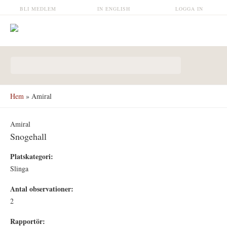
Hoppa till huvudinnehåll
BLI MEDLEM
IN ENGLISH
LOGGA IN
Sökformulär
Hem
» Amiral
Amiral
Snogehall
Platskategori:
Slinga
Antal observationer:
2
Rapportör: