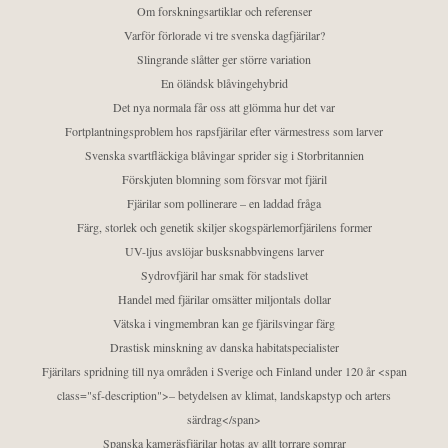
Om forskningsartiklar och referenser
Varför förlorade vi tre svenska dagfjärilar?
Slingrande slåtter ger större variation
En öländsk blåvingehybrid
Det nya normala får oss att glömma hur det var
Fortplantningsproblem hos rapsfjärilar efter värmestress som larver
Svenska svartfläckiga blåvingar sprider sig i Storbritannien
Förskjuten blomning som försvar mot fjäril
Fjärilar som pollinerare – en laddad fråga
Färg, storlek och genetik skiljer skogspärlemorfjärilens former
UV-ljus avslöjar busksnabbvingens larver
Sydrovfjäril har smak för stadslivet
Handel med fjärilar omsätter miljontals dollar
Vätska i vingmembran kan ge fjärilsvingar färg
Drastisk minskning av danska habitatspecialister
Fjärilars spridning till nya områden i Sverige och Finland under 120 år <span
class="sf-description">– betydelsen av klimat, landskapstyp och arters
särdrag</span>
Spanska kamgräsfjärilar hotas av allt torrare somrar