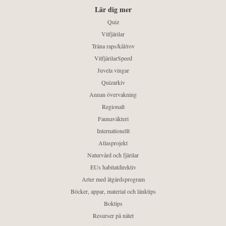
Lär dig mer
Quiz
Vitfjärilar
Träna raps/kål/rov
VitfjärilarSpeed
Juvela vingar
Quizarkiv
Annan övervakning
Regionalt
Faunaväkteri
Internationellt
Atlasprojekt
Naturvård och fjärilar
EUs habitatdirektiv
Arter med åtgärdsprogram
Böcker, appar, material och länktips
Boktips
Resurser på nätet