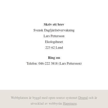
Skriv ett brev
Svensk Dagfjärilsövervakning
Lars Pettersson
Ekologihuset
223 62 Lund
Ring oss
Telefon: 046-222 3818 (Lars Pettersson)
Webbplatsen är byggd med open-source systemet
Drupal
och är
utvecklad av webbyrån
Happiness
.