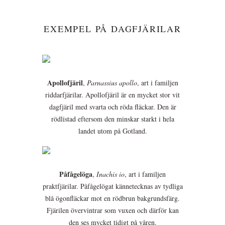
EXEMPEL PÅ DAGFJÄRILAR
Apollofjäril
,
Parnassius apollo
, art i familjen
riddarfjärilar. Apollofjäril är en mycket stor vit
dagfjäril med svarta och röda fläckar. Den är
rödlistad eftersom den minskar starkt i hela
landet utom på Gotland.
Påfågelöga
,
Inachis io
, art i familjen
praktfjärilar. Påfågelögat kännetecknas av tydliga
blå ögonfläckar mot en rödbrun bakgrundsfärg.
Fjärilen övervintrar som vuxen och därför kan
den ses mycket tidigt på våren.