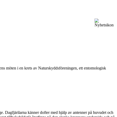
vårens möten i en krets av Naturskyddsföreningen, ett entomologisk
ge. Dagfjärilarna känner dofter med hjälp av antenner på huvudet och