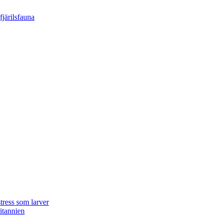
tress som larver
ritannien