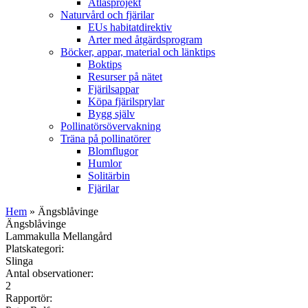
Atlasprojekt
Naturvård och fjärilar
EUs habitatdirektiv
Arter med åtgärdsprogram
Böcker, appar, material och länktips
Boktips
Resurser på nätet
Fjärilsappar
Köpa fjärilsprylar
Bygg själv
Pollinatörsövervakning
Träna på pollinatörer
Blomflugor
Humlor
Solitärbin
Fjärilar
Hem
» Ängsblåvinge
Ängsblåvinge
Lammakulla Mellangård
Platskategori:
Slinga
Antal observationer:
2
Rapportör: