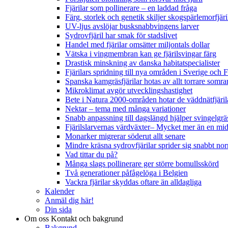
Fjärilar som pollinerare – en laddad fråga
Färg, storlek och genetik skiljer skogspärlemorfjär
UV-ljus avslöjar busksnabbvingens larver
Sydrovfjäril har smak för stadslivet
Handel med fjärilar omsätter miljontals dollar
Vätska i vingmembran kan ge fjärilsvingar färg
Drastisk minskning av danska habitatspecialister
Fjärilars spridning till nya områden i Sverige och
Spanska kamgräsfjärilar hotas av allt torrare somra
Mikroklimat avgör utvecklingshastighet
Bete i Natura 2000-områden hotar de väddnätfjäri
Nektar – tema med många variationer
Snabb anpassning till dagslängd hjälper svingelgräs
Fjärilslarvernas värdväxter– Mycket mer än en m
Monarker migrerar söderut allt senare
Mindre kräsna sydrovfjärilar sprider sig snabbt nor
Vad tittar du på?
Många slags pollinerare ger större bomullsskörd
Två generationer påfågelöga i Belgien
Vackra fjärilar skyddas oftare än alldagliga
Kalender
Anmäl dig här!
Din sida
Om oss
Kontakt och bakgrund
Bakgrund