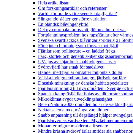
Hela artikellistan
Om forskningsartiklar och referenser
Varför förlorade vi tre svenska dagfjärilar?
Slingrande slåtter ger större variation
En öländsk blåvingehybrid
Det nya normala får oss att glömma hur det var
Fortplantningsproblem hos rapsfjärilar efter värmes
Svenska svartfläckiga blåvingar sprider sig i Storb
Förskjuten blomning som försvar mot fjäril
Fjärilar som pollinerare – en laddad fråga
Färg, storlek och genetik skiljer skogspärlemorfjär
UV-ljus avslöjar busksnabbvingens larver
Sydrovfjäril har smak för stadslivet
Handel med fjärilar omsätter miljontals dollar
Vätska i vingmembran kan ge fjärilsvingar färg
Drastisk minskning av danska habitatspecialister
Fjärilars spridning till nya områden i Sverige och
Spanska kamgräsfjärilar hotas av allt torrare somra
Mikroklimat avgör utvecklingshastighet
Bete i Natura 2000-områden hotar de väddnätfjäri
Nektar – tema med många variationer
Snabb anpassning till dagslängd hjälper svingelgräs
Fjärilslarvernas värdväxter– Mycket mer än en m
Monarker migrerar söderut allt senare
Mindre kräsna sydrovfjärilar sprider sig snabbt nor