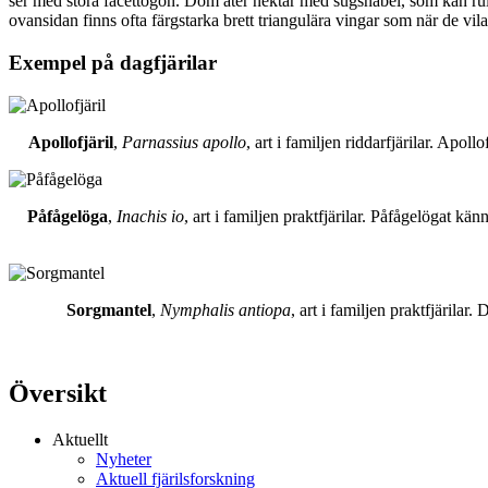
ser med stora facettögon. Dom äter nektar med sugsnabel, som kan rull
ovansidan finns ofta färgstarka brett triangulära vingar som när de vil
Exempel på dagfjärilar
Apollofjäril
,
Parnassius apollo
, art i familjen riddarfjärilar. Apol
Påfågelöga
,
Inachis io
, art i familjen praktfjärilar. Påfågelögat 
Sorgmantel
,
Nymphalis antiopa
, art i familjen praktfjärila
Översikt
Aktuellt
Nyheter
Aktuell fjärilsforskning