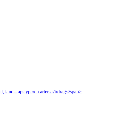
at, landskapstyp och arters särdrag</span>