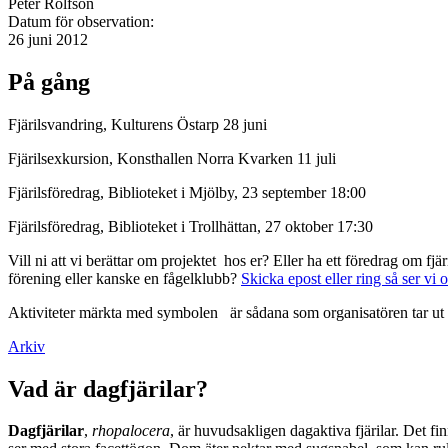
Peter Rolfson
Datum för observation:
26 juni 2012
På gång
Fjärilsvandring, Kulturens Östarp 28 juni
Fjärilsexkursion, Konsthallen Norra Kvarken 11 juli
Fjärilsföredrag, Biblioteket i Mjölby, 23 september 18:00
Fjärilsföredrag, Biblioteket i Trollhättan, 27 oktober 17:30
Vill ni att vi berättar om projektet hos er? Eller ha ett föredrag om f
förening eller kanske en fågelklubb?
Skicka epost eller ring så ser vi 
Aktiviteter märkta med symbolen
är sådana som organisatören tar ut 
Arkiv
Vad är dagfjärilar?
Dagfjärilar
,
rhopalocera
, är huvudsakligen dagaktiva fjärilar. Det fi