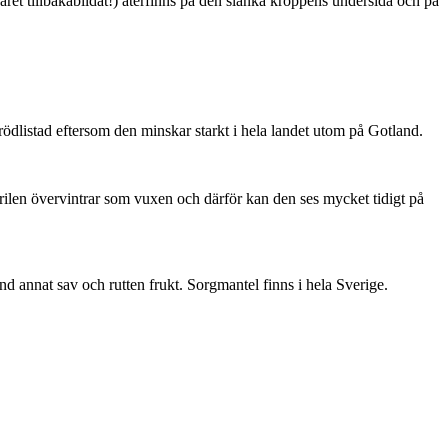
ret tillbakabildat!) återfinns på den slanka kroppens undersida och på
är rödlistad eftersom den minskar starkt i hela landet utom på Gotland.
ärilen övervintrar som vuxen och därför kan den ses mycket tidigt på
nd annat sav och rutten frukt. Sorgmantel finns i hela Sverige.