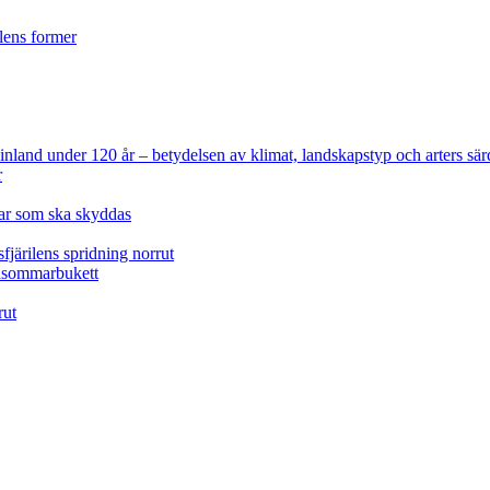
ilens former
 Finland under 120 år
– betydelsen av klimat, landskapstyp och arters sär
r
lar som ska skyddas
fjärilens spridning norrut
idsommarbukett
rut