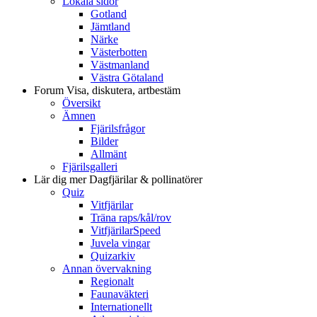
Lokala sidor
Gotland
Jämtland
Närke
Västerbotten
Västmanland
Västra Götaland
Forum
Visa, diskutera, artbestäm
Översikt
Ämnen
Fjärilsfrågor
Bilder
Allmänt
Fjärilsgalleri
Lär dig mer
Dagfjärilar & pollinatörer
Quiz
Vitfjärilar
Träna raps/kål/rov
VitfjärilarSpeed
Juvela vingar
Quizarkiv
Annan övervakning
Regionalt
Faunaväkteri
Internationellt