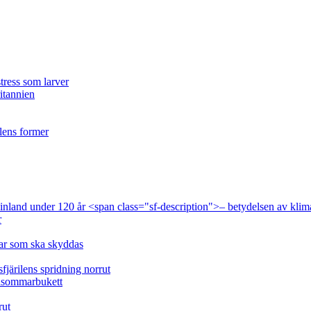
tress som larver
ritannien
ilens former
 Finland under 120 år <span class="sf-description">– betydelsen av klim
r
lar som ska skyddas
fjärilens spridning norrut
idsommarbukett
rut