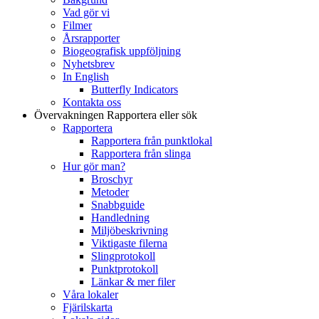
Vad gör vi
Filmer
Årsrapporter
Biogeografisk uppföljning
Nyhetsbrev
In English
Butterfly Indicators
Kontakta oss
Övervakningen
Rapportera eller sök
Rapportera
Rapportera från punktlokal
Rapportera från slinga
Hur gör man?
Broschyr
Metoder
Snabbguide
Handledning
Miljöbeskrivning
Viktigaste filerna
Slingprotokoll
Punktprotokoll
Länkar & mer filer
Våra lokaler
Fjärilskarta