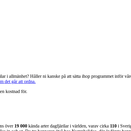
järilar i allmänhet? Håller ni kanske på att sätta ihop programmet inför 
om det går att ordna.
en kostnad för.
nns över
19 000
kända arter dagfjärilar i världen, varav cirka
110
i Sveri