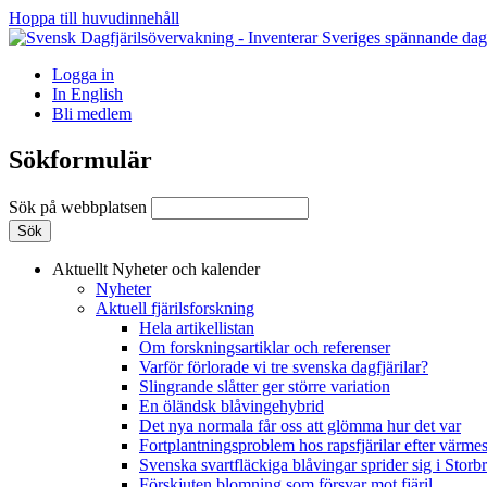
Hoppa till huvudinnehåll
Logga in
In English
Bli medlem
Sökformulär
Sök på webbplatsen
Aktuellt
Nyheter och kalender
Nyheter
Aktuell fjärilsforskning
Hela artikellistan
Om forskningsartiklar och referenser
Varför förlorade vi tre svenska dagfjärilar?
Slingrande slåtter ger större variation
En öländsk blåvingehybrid
Det nya normala får oss att glömma hur det var
Fortplantningsproblem hos rapsfjärilar efter värmes
Svenska svartfläckiga blåvingar sprider sig i Storb
Förskjuten blomning som försvar mot fjäril