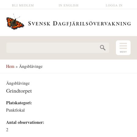
Hoppa till huvudinnehåll
BLI MEDLEM
IN ENGLISH
LOGGA IN
Sökformulär
Hem
» Ängsblåvinge
Ängsblåvinge
Grindtorpet
Platskategori:
Punktlokal
Antal observationer:
2