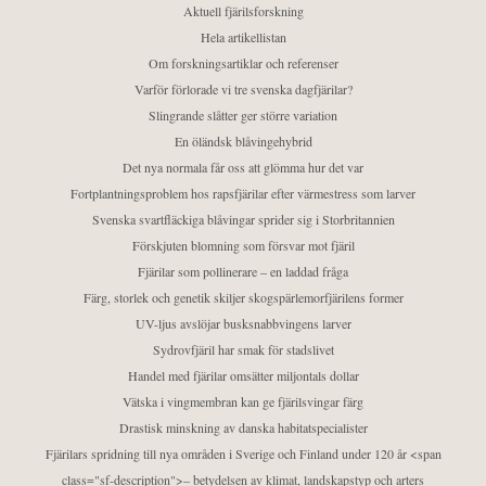
Aktuell fjärilsforskning
Hela artikellistan
Om forskningsartiklar och referenser
Varför förlorade vi tre svenska dagfjärilar?
Slingrande slåtter ger större variation
En öländsk blåvingehybrid
Det nya normala får oss att glömma hur det var
Fortplantningsproblem hos rapsfjärilar efter värmestress som larver
Svenska svartfläckiga blåvingar sprider sig i Storbritannien
Förskjuten blomning som försvar mot fjäril
Fjärilar som pollinerare – en laddad fråga
Färg, storlek och genetik skiljer skogspärlemorfjärilens former
UV-ljus avslöjar busksnabbvingens larver
Sydrovfjäril har smak för stadslivet
Handel med fjärilar omsätter miljontals dollar
Vätska i vingmembran kan ge fjärilsvingar färg
Drastisk minskning av danska habitatspecialister
Fjärilars spridning till nya områden i Sverige och Finland under 120 år <span
class="sf-description">– betydelsen av klimat, landskapstyp och arters