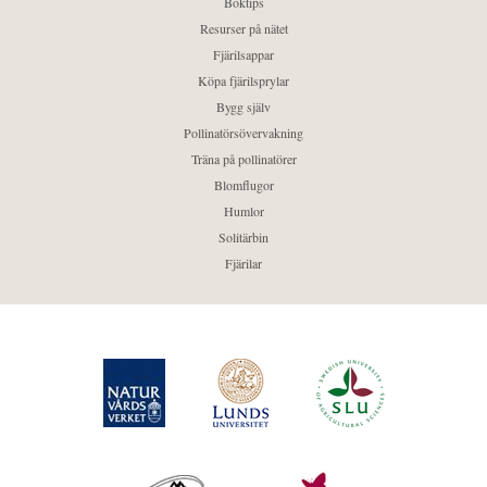
Boktips
Resurser på nätet
Fjärilsappar
Köpa fjärilsprylar
Bygg själv
Pollinatörsövervakning
Träna på pollinatörer
Blomflugor
Humlor
Solitärbin
Fjärilar