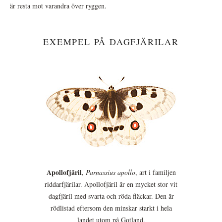
är resta mot varandra över ryggen.
EXEMPEL PÅ DAGFJÄRILAR
Apollofjäril
,
Parnassius apollo
, art i familjen
riddarfjärilar. Apollofjäril är en mycket stor vit
dagfjäril med svarta och röda fläckar. Den är
rödlistad eftersom den minskar starkt i hela
landet utom på Gotland.