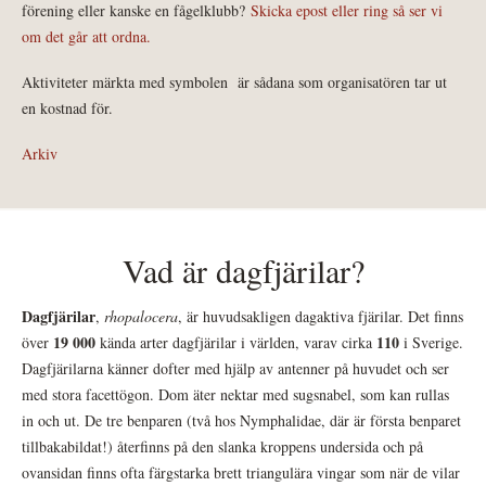
förening eller kanske en fågelklubb?
Skicka epost eller ring så ser vi
om det går att ordna.
Aktiviteter märkta med symbolen
är sådana som organisatören tar ut
en kostnad för.
Arkiv
Vad är dagfjärilar?
Dagfjärilar
,
rhopalocera
, är huvudsakligen dagaktiva fjärilar. Det finns
19 000
110
över
kända arter dagfjärilar i världen, varav cirka
i Sverige.
Dagfjärilarna känner dofter med hjälp av antenner på huvudet och ser
med stora facettögon. Dom äter nektar med sugsnabel, som kan rullas
in och ut. De tre benparen (två hos Nymphalidae, där är första benparet
tillbakabildat!) återfinns på den slanka kroppens undersida och på
ovansidan finns ofta färgstarka brett triangulära vingar som när de vilar