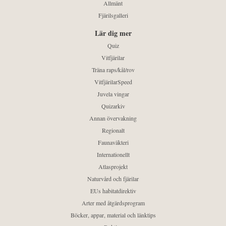
Allmänt
Fjärilsgalleri
Lär dig mer
Quiz
Vitfjärilar
Träna raps/kål/rov
VitfjärilarSpeed
Juvela vingar
Quizarkiv
Annan övervakning
Regionalt
Faunaväkteri
Internationellt
Atlasprojekt
Naturvård och fjärilar
EUs habitatdirektiv
Arter med åtgärdsprogram
Böcker, appar, material och länktips