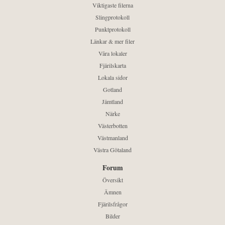
Viktigaste filerna
Slingprotokoll
Punktprotokoll
Länkar & mer filer
Våra lokaler
Fjärilskarta
Lokala sidor
Gotland
Jämtland
Närke
Västerbotten
Västmanland
Västra Götaland
Forum
Översikt
Ämnen
Fjärilsfrågor
Bilder