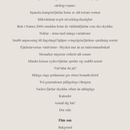
särdrag</span>
Spanska kamgräsfjärilar hotas av allt torrare somrar
Mikroklimat avgör utvecklingshastighet
Bete i Natura 2000-områden hotar de väddnätfjärilar som ska skyddas
Nektar – tema med många variationer
Snabb anpassning till dagslängd hjälper svingelgräsfjärilens spridning norrut
Fjärilslarvernas värdväxter– Mycket mer än en midsommarbukett
Monarker migrerar söderut allt senare
Mindre kräsna sydrovfjärilar sprider sig snabbt norrut
Vad tittar du på?
Många slags pollinerare ger större bomullsskörd
Två generationer påfågelöga i Belgien
Vackra fjärilar skyddas oftare än alldagliga
Kalender
Anmäl dig här!
Din sida
Om oss
Bakgrund