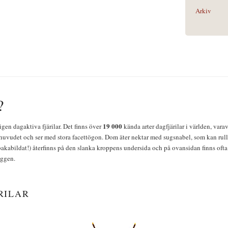
Arkiv
?
19 000
igen dagaktiva fjärilar. Det finns över
kända arter dagfjärilar i världen, vara
huvudet och ser med stora facettögon. Dom äter nektar med sugsnabel, som kan rulla
bakabildat!) återfinns på den slanka kroppens undersida och på ovansidan finns ofta 
yggen.
RILAR