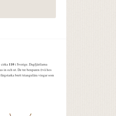
110
v cirka
i Sverige. Dagfjärilarna
s in och ut. De tre benparen (två hos
färgstarka brett triangulära vingar som