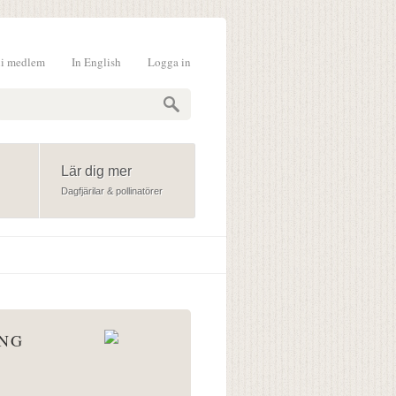
li medlem
In English
Logga in
formulär
Lär dig mer
Dagfjärilar & pollinatörer
ÅNG