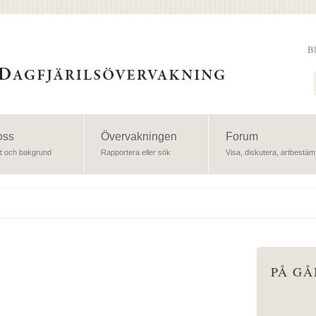
B
Sök
oss
Övervakningen
Forum
t och bakgrund
Rapportera eller sök
Visa, diskutera, artbestäm
PÅ G