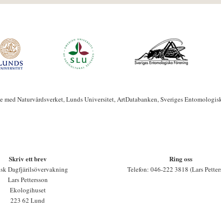
te med Naturvårdsverket, Lunds Universitet, ArtDatabanken, Sveriges Entomologis
Skriv ett brev
Ring oss
sk Dagfjärilsövervakning
Telefon: 046-222 3818 (Lars Petter
Lars Pettersson
Ekologihuset
223 62 Lund