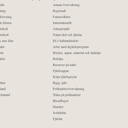
ide
Annan övervakning
ning
Regionalt
krivning
Faunaväkteri
e filerna
Internationellt
tokoll
Atlasprojekt
tokoll
Naturvård och fjärilar
 mer filer
EUs habitatdirektiv
aler
Arter med åtgärdsprogram
rta
Böcker, appar, material och länktips
idor
Boktips
Resurser på nätet
d
Fjärilsappar
Köpa fjärilsprylar
tten
Bygg själv
land
Pollinatörsövervakning
ötaland
Träna på pollinatörer
Blomflugor
Humlor
Solitärbin
Fjärilar