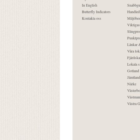
In English
Snabbgu
Butterfly Indicators
Handled
Kontakta oss
Miljöbes
Viktigast
Slingpro
Punktpro
Länkar &
Våra lok
Fjärilska
Lokala s
Gotland
Jämtlan
Närke
Västerbo
Västman
Västra G