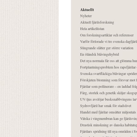
Aktuellt
Nyheter
Aktuell fjärilsforskning
Hela artikellistan
Om forskningsartiklar och referenser
Varför förlorade vi tre svenska dagfjäri
Slingrande slåtter ger större variation
En öländsk blåvingehybrid
Det nya normala får oss att glömma hur
Fortplantningsproblem hos rapsfjärilar 
Svenska svartfläckiga blåvingar sprider 
Förskjuten blomning som försvar mot fj
Fjärilar som pollinerare – en laddad frå
Färg, storlek och genetik skiljer skogs
UV-ljus avslöjar busksnabbvingens lar
Sydrovfjäril har smak för stadslivet
Handel med fjärilar omsätter miljontals 
Vätska i vingmembran kan ge fjärilsvin
Drastisk minskning av danska habitatsp
Fjärilars spridning till nya områden i