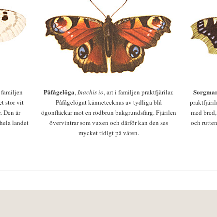
Påfågelöga
Sorgman
 i familjen
,
Inachis io
, art i familjen praktfjärilar.
t stor vit
Påfågelögat kännetecknas av tydliga blå
praktfjäri
r. Den är
ögonfläckar mot en rödbrun bakgrundsfärg. Fjärilen
med bred,
 hela landet
övervintrar som vuxen och därför kan den ses
och rutten
mycket tidigt på våren.