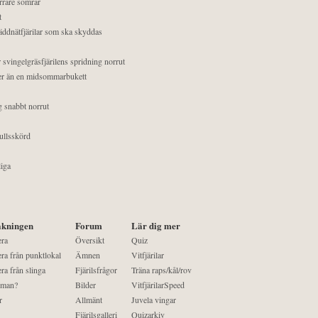
orrare somrar
t
äddnätfjärilar som ska skyddas
 svingelgräsfjärilens spridning norrut
mer än en midsommarbukett
g snabbt norrut
ullsskörd
liga
kningen
Forum
Lär dig mer
era
Översikt
Quiz
ra från punktlokal
Ämnen
Vitfjärilar
ra från slinga
Fjärilsfrågor
Träna raps/kål/rov
 man?
Bilder
VitfjärilarSpeed
r
Allmänt
Juvela vingar
Fjärilsgalleri
Quizarkiv