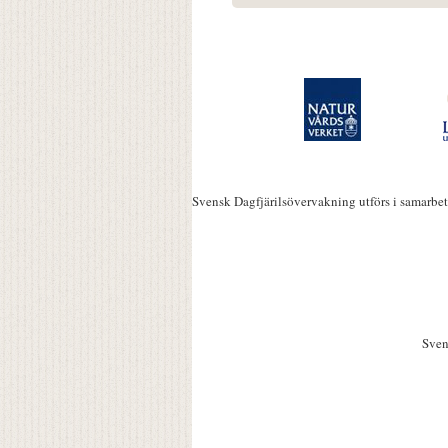
Svensk Dagfjärilsövervakning utförs i samarbe
Sven