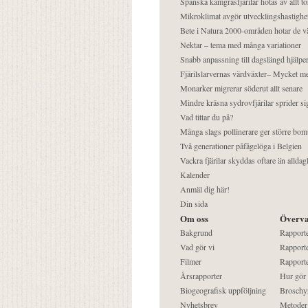
Spanska kamgräsfjärilar hotas av allt t
Mikroklimat avgör utvecklingshastighe
Bete i Natura 2000-områden hotar de v
Nektar – tema med många variationer
Snabb anpassning till dagslängd hjälper
Fjärilslarvernas värdväxter– Mycket 
Monarker migrerar söderut allt senare
Mindre kräsna sydrovfjärilar sprider si
Vad tittar du på?
Många slags pollinerare ger större bom
Två generationer påfågelöga i Belgien
Vackra fjärilar skyddas oftare än alldag
Kalender
Anmäl dig här!
Din sida
Om oss
Överva
Bakgrund
Rapport
Vad gör vi
Rapporte
Filmer
Rapporte
Årsrapporter
Hur gör
Biogeografisk uppföljning
Broschy
Nyhetsbrev
Metoder