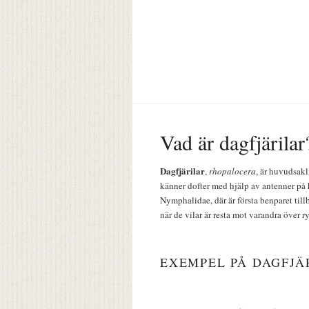
Vad är dagfjärilar
Dagfjärilar
,
rhopalocera
, är huvudsakl
känner dofter med hjälp av antenner på 
Nymphalidae, där är första benparet till
när de vilar är resta mot varandra över r
EXEMPEL PÅ DAGFJÄ