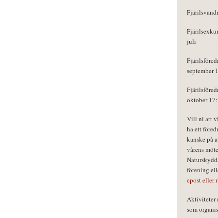
Fjärilsvand
Fjärilsexku
juli
Fjärilsföred
september 
Fjärilsföred
oktober 17
Vill ni att 
ha ett föred
kanske på a
vårens möte
Naturskydds
förening el
epost eller 
Aktivitete
som organisa