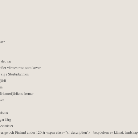
lar?
 det var
efter värmestress som larver
sig i Storbritannien
äril
ga
pärlemorfjärilens former
ver
dollar
gar färg
ecialister
 Sverige och Finland under 120 år <span class="sf-description">– betydelsen av klimat, landska