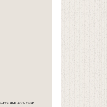
pstyp och arters särdrag</span>