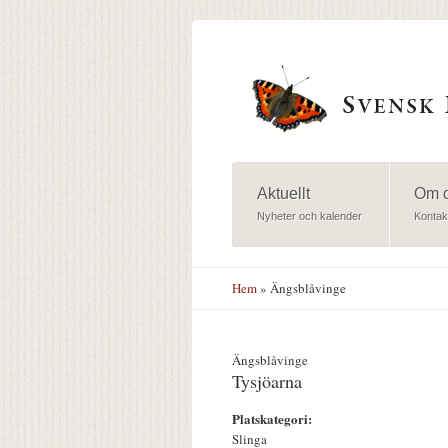
Hoppa till huvudinnehåll
Aktuellt
Om 
Nyheter och kalender
Kontak
Hem
» Ängsblåvinge
Ängsblåvinge
Tysjöarna
Platskategori:
Slinga