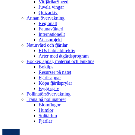
VitfjärilarSpeed
Juvela vingar
Quizarkiv
Annan övervakning
Regionalt
Faunaväkteri
Internationellt
Atlasprojekt
Naturvård och fjärilar
EUs habitatdirektiv
Arter med åtgärdsprogram
Böcker, appar, material och länktips
Boktips
Resurser på nätet
Fjärilsappar
Köpa fjärilsprylar
Bygg själv
Pollinatörsövervakning
Träna på pollinatörer
Blomflugor
Humlor
Solitärbin
Fjärilar