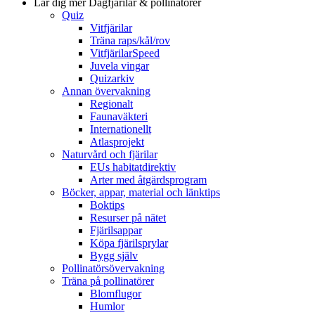
Lär dig mer
Dagfjärilar & pollinatörer
Quiz
Vitfjärilar
Träna raps/kål/rov
VitfjärilarSpeed
Juvela vingar
Quizarkiv
Annan övervakning
Regionalt
Faunaväkteri
Internationellt
Atlasprojekt
Naturvård och fjärilar
EUs habitatdirektiv
Arter med åtgärdsprogram
Böcker, appar, material och länktips
Boktips
Resurser på nätet
Fjärilsappar
Köpa fjärilsprylar
Bygg själv
Pollinatörsövervakning
Träna på pollinatörer
Blomflugor
Humlor