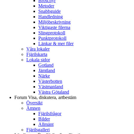
Broschyr
Metoder
Snabbguide
Handledning
Miljöbeskrivning
Viktigaste filerna
Slingprotokoll
Punktprotokoll
Länkar & mer filer
Våra lokaler
Fjärilskarta
Lokala sidor
Gotland
Jämtland
Närke
Västerbotten
Västmanland
Västra Götaland
Forum
Visa, diskutera, artbestäm
Översikt
Ämnen
Fjärilsfrågor
Bilder
Allmänt
Fjärilsgalleri