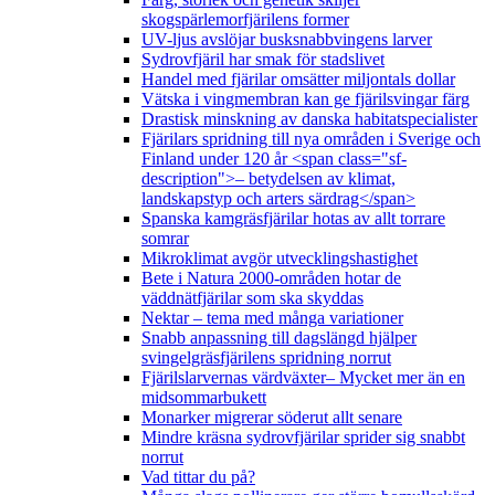
skogspärlemorfjärilens former
UV-ljus avslöjar busksnabbvingens larver
Sydrovfjäril har smak för stadslivet
Handel med fjärilar omsätter miljontals dollar
Vätska i vingmembran kan ge fjärilsvingar färg
Drastisk minskning av danska habitatspecialister
Fjärilars spridning till nya områden i Sverige och
Finland under 120 år <span class="sf-
description">– betydelsen av klimat,
landskapstyp och arters särdrag</span>
Spanska kamgräsfjärilar hotas av allt torrare
somrar
Mikroklimat avgör utvecklingshastighet
Bete i Natura 2000-områden hotar de
väddnätfjärilar som ska skyddas
Nektar – tema med många variationer
Snabb anpassning till dagslängd hjälper
svingelgräsfjärilens spridning norrut
Fjärilslarvernas värdväxter– Mycket mer än en
midsommarbukett
Monarker migrerar söderut allt senare
Mindre kräsna sydrovfjärilar sprider sig snabbt
norrut
Vad tittar du på?