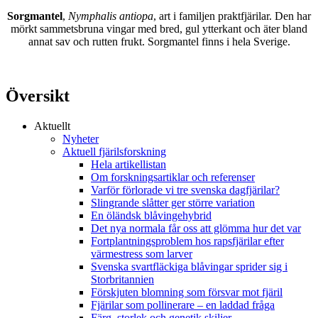
Sorgmantel
,
Nymphalis antiopa
, art i familjen praktfjärilar. Den har
mörkt sammetsbruna vingar med bred, gul ytterkant och äter bland
annat sav och rutten frukt. Sorgmantel finns i hela Sverige.
Översikt
Aktuellt
Nyheter
Aktuell fjärilsforskning
Hela artikellistan
Om forskningsartiklar och referenser
Varför förlorade vi tre svenska dagfjärilar?
Slingrande slåtter ger större variation
En öländsk blåvingehybrid
Det nya normala får oss att glömma hur det var
Fortplantningsproblem hos rapsfjärilar efter
värmestress som larver
Svenska svartfläckiga blåvingar sprider sig i
Storbritannien
Förskjuten blomning som försvar mot fjäril
Fjärilar som pollinerare – en laddad fråga
Färg, storlek och genetik skiljer