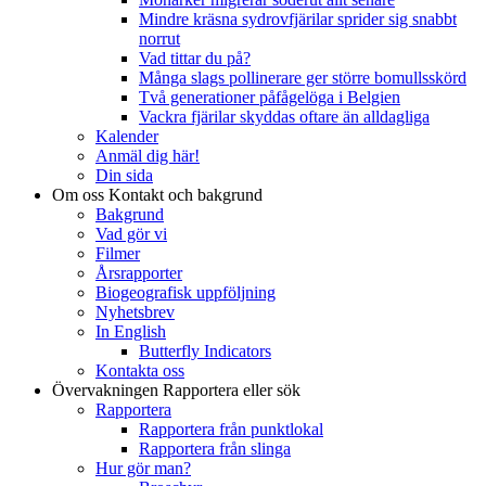
Mindre kräsna sydrovfjärilar sprider sig snabbt
norrut
Vad tittar du på?
Många slags pollinerare ger större bomullsskörd
Två generationer påfågelöga i Belgien
Vackra fjärilar skyddas oftare än alldagliga
Kalender
Anmäl dig här!
Din sida
Om oss
Kontakt och bakgrund
Bakgrund
Vad gör vi
Filmer
Årsrapporter
Biogeografisk uppföljning
Nyhetsbrev
In English
Butterfly Indicators
Kontakta oss
Övervakningen
Rapportera eller sök
Rapportera
Rapportera från punktlokal
Rapportera från slinga
Hur gör man?