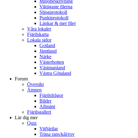
Miljöbeskrivning
Viktigaste filerna
Slingprotokoll
Punktprotokoll
Länkar & mer filer
Våra lokaler
Fjärilskarta
Lokala sidor
Gotland
Jämtland
Närke
Västerbotten
Västmanland
Västra Götaland
Forum
Översikt
Ämnen
Fjärilsfrågor
Bilder
Allmänt
Fjärilsgalleri
Lär dig mer
Quiz
Vitfjärilar
Träna raps/kål/rov