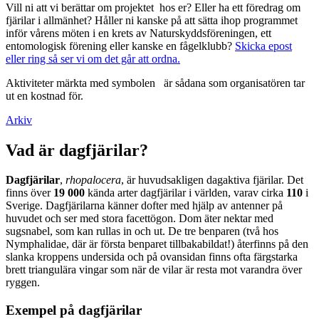
Vill ni att vi berättar om projektet hos er? Eller ha ett föredrag om
fjärilar i allmänhet? Håller ni kanske på att sätta ihop programmet
inför vårens möten i en krets av Naturskyddsföreningen, ett
entomologisk förening eller kanske en fågelklubb?
Skicka epost
eller ring så ser vi om det går att ordna.
Aktiviteter märkta med symbolen
är sådana som organisatören tar
ut en kostnad för.
Arkiv
Vad är dagfjärilar?
Dagfjärilar
,
rhopalocera
, är huvudsakligen dagaktiva fjärilar. Det
finns över
19 000
kända arter dagfjärilar i världen, varav cirka
110
i
Sverige. Dagfjärilarna känner dofter med hjälp av antenner på
huvudet och ser med stora facettögon. Dom äter nektar med
sugsnabel, som kan rullas in och ut. De tre benparen (två hos
Nymphalidae, där är första benparet tillbakabildat!) återfinns på den
slanka kroppens undersida och på ovansidan finns ofta färgstarka
brett triangulära vingar som när de vilar är resta mot varandra över
ryggen.
Exempel på dagfjärilar