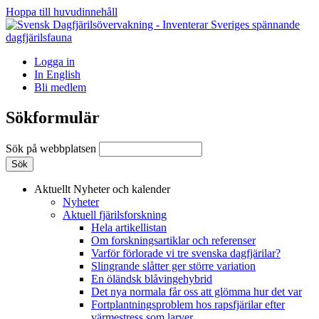
Hoppa till huvudinnehåll
Logga in
In English
Bli medlem
Sökformulär
Sök på webbplatsen
Aktuellt
Nyheter och kalender
Nyheter
Aktuell fjärilsforskning
Hela artikellistan
Om forskningsartiklar och referenser
Varför förlorade vi tre svenska dagfjärilar?
Slingrande slåtter ger större variation
En öländsk blåvingehybrid
Det nya normala får oss att glömma hur det var
Fortplantningsproblem hos rapsfjärilar efter
värmestress som larver