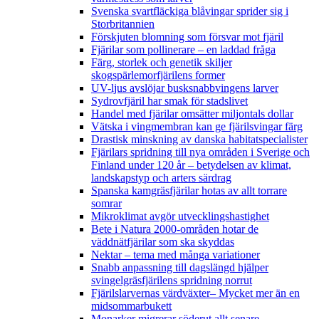
Svenska svartfläckiga blåvingar sprider sig i
Storbritannien
Förskjuten blomning som försvar mot fjäril
Fjärilar som pollinerare – en laddad fråga
Färg, storlek och genetik skiljer
skogspärlemorfjärilens former
UV-ljus avslöjar busksnabbvingens larver
Sydrovfjäril har smak för stadslivet
Handel med fjärilar omsätter miljontals dollar
Vätska i vingmembran kan ge fjärilsvingar färg
Drastisk minskning av danska habitatspecialister
Fjärilars spridning till nya områden i Sverige och
Finland under 120 år
– betydelsen av klimat,
landskapstyp och arters särdrag
Spanska kamgräsfjärilar hotas av allt torrare
somrar
Mikroklimat avgör utvecklingshastighet
Bete i Natura 2000-områden hotar de
väddnätfjärilar som ska skyddas
Nektar – tema med många variationer
Snabb anpassning till dagslängd hjälper
svingelgräsfjärilens spridning norrut
Fjärilslarvernas värdväxter– Mycket mer än en
midsommarbukett
Monarker migrerar söderut allt senare