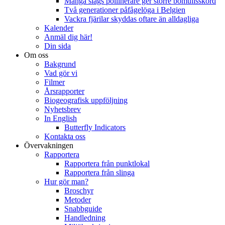
Många slags pollinerare ger större bomullsskörd
Två generationer påfågelöga i Belgien
Vackra fjärilar skyddas oftare än alldagliga
Kalender
Anmäl dig här!
Din sida
Om oss
Bakgrund
Vad gör vi
Filmer
Årsrapporter
Biogeografisk uppföljning
Nyhetsbrev
In English
Butterfly Indicators
Kontakta oss
Övervakningen
Rapportera
Rapportera från punktlokal
Rapportera från slinga
Hur gör man?
Broschyr
Metoder
Snabbguide
Handledning