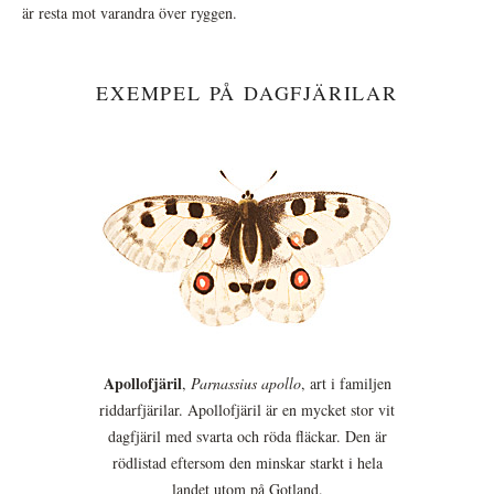
är resta mot varandra över ryggen.
EXEMPEL PÅ DAGFJÄRILAR
Apollofjäril
,
Parnassius apollo
, art i familjen
riddarfjärilar. Apollofjäril är en mycket stor vit
dagfjäril med svarta och röda fläckar. Den är
rödlistad eftersom den minskar starkt i hela
landet utom på Gotland.