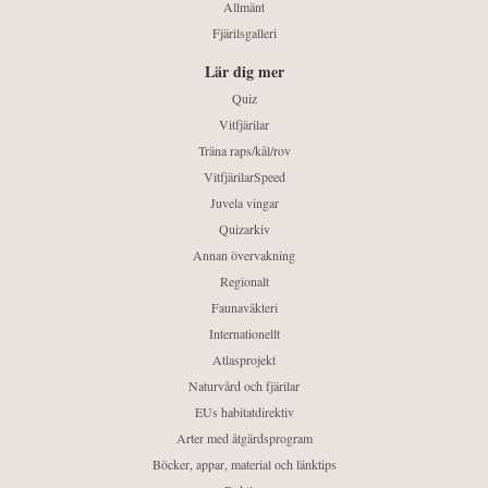
Allmänt
Fjärilsgalleri
Lär dig mer
Quiz
Vitfjärilar
Träna raps/kål/rov
VitfjärilarSpeed
Juvela vingar
Quizarkiv
Annan övervakning
Regionalt
Faunaväkteri
Internationellt
Atlasprojekt
Naturvård och fjärilar
EUs habitatdirektiv
Arter med åtgärdsprogram
Böcker, appar, material och länktips