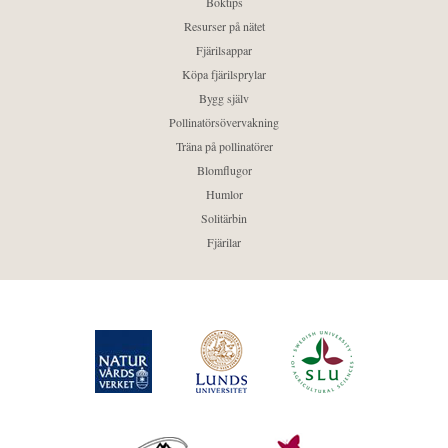
Boktips
Resurser på nätet
Fjärilsappar
Köpa fjärilsprylar
Bygg själv
Pollinatörsövervakning
Träna på pollinatörer
Blomflugor
Humlor
Solitärbin
Fjärilar