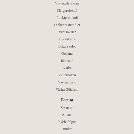
Viktigaste filerna
Slingprotokoll
Punktprotokoll
Länkar & mer filer
Våra lokaler
Fjärilskarta
Lokala sidor
Gotland
Jämtland
Närke
Västerbotten
Västmanland
Västra Götaland
Forum
Översikt
Ämnen
Fjärilsfrågor
Bilder