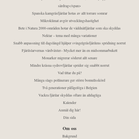
särdrag</span>
Spanska kamgräsfjärilar hotas av allt torrare somrar
Mikroklimat avgör utvecklingshastighet
Bete i Natura 2000-områden hotar de väddnätfjärilar som ska skyddas
Nektar – tema med många variationer
Snabb anpassning till dagslängd hjälper svingelgräsfjärilens spridning norrut
Fjärilslarvernas värdväxter– Mycket mer än en midsommarbukett
Monarker migrerar söderut allt senare
Mindre kräsna sydrovfjärilar sprider sig snabbt norrut
Vad tittar du på?
Många slags pollinerare ger större bomullsskörd
Två generationer påfågelöga i Belgien
Vackra fjärilar skyddas oftare än alldagliga
Kalender
Anmäl dig här!
Din sida
Om oss
Bakgrund