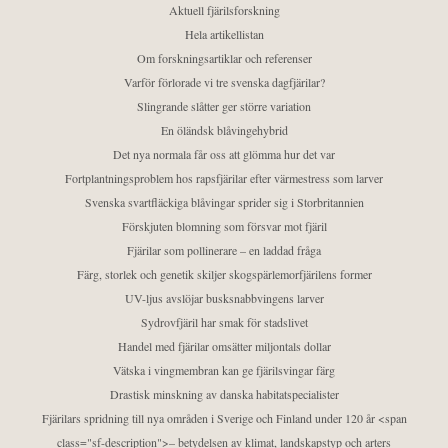
Aktuell fjärilsforskning
Hela artikellistan
Om forskningsartiklar och referenser
Varför förlorade vi tre svenska dagfjärilar?
Slingrande slåtter ger större variation
En öländsk blåvingehybrid
Det nya normala får oss att glömma hur det var
Fortplantningsproblem hos rapsfjärilar efter värmestress som larver
Svenska svartfläckiga blåvingar sprider sig i Storbritannien
Förskjuten blomning som försvar mot fjäril
Fjärilar som pollinerare – en laddad fråga
Färg, storlek och genetik skiljer skogspärlemorfjärilens former
UV-ljus avslöjar busksnabbvingens larver
Sydrovfjäril har smak för stadslivet
Handel med fjärilar omsätter miljontals dollar
Vätska i vingmembran kan ge fjärilsvingar färg
Drastisk minskning av danska habitatspecialister
Fjärilars spridning till nya områden i Sverige och Finland under 120 år <span
class="sf-description">– betydelsen av klimat, landskapstyp och arters