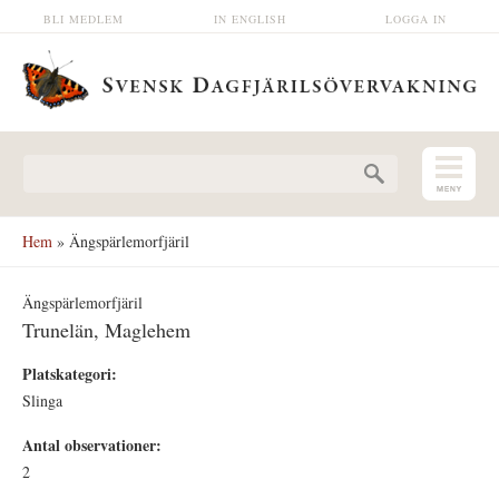
Hoppa till huvudinnehåll
BLI MEDLEM
IN ENGLISH
LOGGA IN
Sökformulär
Hem
» Ängspärlemorfjäril
Ängspärlemorfjäril
Trunelän, Maglehem
Platskategori:
Slinga
Antal observationer:
2