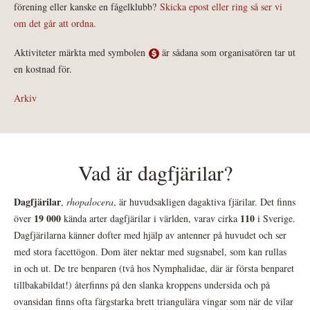
förening eller kanske en fågelklubb?
Skicka epost eller ring så ser vi
om det går att ordna.
Aktiviteter märkta med symbolen
är sådana som organisatören tar ut
en kostnad för.
Arkiv
Vad är dagfjärilar?
Dagfjärilar
,
rhopalocera
, är huvudsakligen dagaktiva fjärilar. Det finns
19 000
110
över
kända arter dagfjärilar i världen, varav cirka
i Sverige.
Dagfjärilarna känner dofter med hjälp av antenner på huvudet och ser
med stora facettögon. Dom äter nektar med sugsnabel, som kan rullas
in och ut. De tre benparen (två hos Nymphalidae, där är första benparet
tillbakabildat!) återfinns på den slanka kroppens undersida och på
ovansidan finns ofta färgstarka brett triangulära vingar som när de vilar