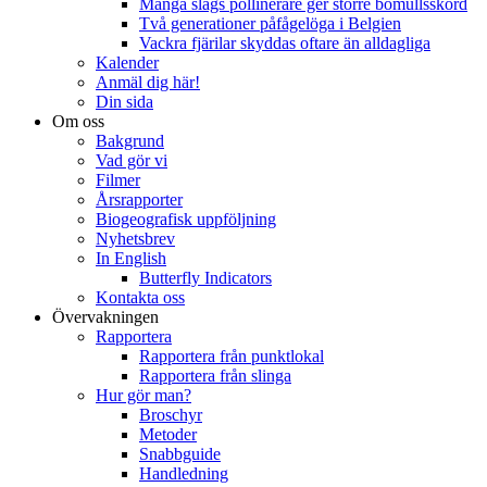
Många slags pollinerare ger större bomullsskörd
Två generationer påfågelöga i Belgien
Vackra fjärilar skyddas oftare än alldagliga
Kalender
Anmäl dig här!
Din sida
Om oss
Bakgrund
Vad gör vi
Filmer
Årsrapporter
Biogeografisk uppföljning
Nyhetsbrev
In English
Butterfly Indicators
Kontakta oss
Övervakningen
Rapportera
Rapportera från punktlokal
Rapportera från slinga
Hur gör man?
Broschyr
Metoder
Snabbguide
Handledning