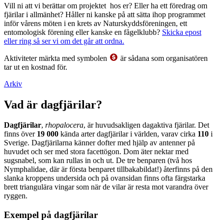
Vill ni att vi berättar om projektet hos er? Eller ha ett föredrag om
fjärilar i allmänhet? Håller ni kanske på att sätta ihop programmet
inför vårens möten i en krets av Naturskyddsföreningen, ett
entomologisk förening eller kanske en fågelklubb?
Skicka epost
eller ring så ser vi om det går att ordna.
Aktiviteter märkta med symbolen
är sådana som organisatören
tar ut en kostnad för.
Arkiv
Vad är dagfjärilar?
Dagfjärilar
,
rhopalocera
, är huvudsakligen dagaktiva fjärilar. Det
finns över
19 000
kända arter dagfjärilar i världen, varav cirka
110
i
Sverige. Dagfjärilarna känner dofter med hjälp av antenner på
huvudet och ser med stora facettögon. Dom äter nektar med
sugsnabel, som kan rullas in och ut. De tre benparen (två hos
Nymphalidae, där är första benparet tillbakabildat!) återfinns på den
slanka kroppens undersida och på ovansidan finns ofta färgstarka
brett triangulära vingar som när de vilar är resta mot varandra över
ryggen.
Exempel på dagfjärilar