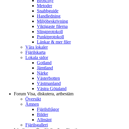
Broschyr
Metoder
Snabbguide
Handledning
Miljöbeskrivning
Viktigaste filerna
Slingprotokoll
Punktprotokoll
Länkar & mer filer
Våra lokaler
Fjärilskarta
Lokala sidor
Gotland
Jämtland
Närke
Västerbotten
Västmanland
Västra Götaland
Forum
Visa, diskutera, artbestäm
Översikt
Ämnen
Fjärilsfrågor
Bilder
Allmänt
Fjärilsgalleri