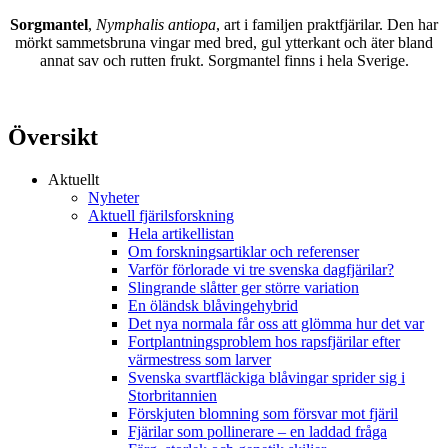
Sorgmantel
,
Nymphalis antiopa
, art i familjen praktfjärilar. Den har
mörkt sammetsbruna vingar med bred, gul ytterkant och äter bland
annat sav och rutten frukt. Sorgmantel finns i hela Sverige.
Översikt
Aktuellt
Nyheter
Aktuell fjärilsforskning
Hela artikellistan
Om forskningsartiklar och referenser
Varför förlorade vi tre svenska dagfjärilar?
Slingrande slåtter ger större variation
En öländsk blåvingehybrid
Det nya normala får oss att glömma hur det var
Fortplantningsproblem hos rapsfjärilar efter
värmestress som larver
Svenska svartfläckiga blåvingar sprider sig i
Storbritannien
Förskjuten blomning som försvar mot fjäril
Fjärilar som pollinerare – en laddad fråga