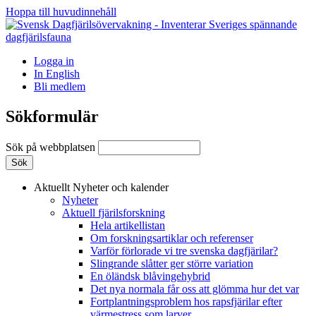
Hoppa till huvudinnehåll
Logga in
In English
Bli medlem
Sökformulär
Sök på webbplatsen
Aktuellt
Nyheter och kalender
Nyheter
Aktuell fjärilsforskning
Hela artikellistan
Om forskningsartiklar och referenser
Varför förlorade vi tre svenska dagfjärilar?
Slingrande slåtter ger större variation
En öländsk blåvingehybrid
Det nya normala får oss att glömma hur det var
Fortplantningsproblem hos rapsfjärilar efter
värmestress som larver