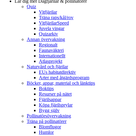
Lär dig mer
Dagfjärilar & pollinatörer
Quiz
Vitfjärilar
Träna raps/kål/rov
VitfjärilarSpeed
Juvela vingar
Quizarkiv
Annan övervakning
Regionalt
Faunaväkteri
Internationellt
Atlasprojekt
Naturvård och fjärilar
EUs habitatdirektiv
Arter med åtgärdsprogram
Böcker, appar, material och länktips
Boktips
Resurser på nätet
Fjärilsappar
Köpa fjärilsprylar
Bygg själv
Pollinatörsövervakning
Träna på pollinatörer
Blomflugor
Humlor