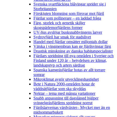
Svenska svartfläckiga blåvingar sprider sig i
Storbritannien
Förskjuten blomning som försvar mot fjäril
Fjärilar som pollinerare – en laddad fråga
Färg, storlek och genetik skiljer
skogspärlemorfjärilens former
UV-ljus avslöjar busksnabbvingens larver
Sydrovfjäril har smak för stadslivet
Handel med fjärilar omsätter miljontals dollar
Vätska i vingmembran kan ge fjärilsvingar färg
Drastisk minskning av danska habitatspecialister
Fjärilars spridning till nya områden i Sverige och
Finland under 120 år
– betydelsen av klimat,
landskapstyp och arters särdrag
Spanska kamgräsfjärilar hotas av allt torrare
somrar
Mikroklimat avgör utvecklingshastighet
Bete i Natura 2000-områden hotar de
väddnätfjärilar som ska skyddas
Nektar – tema med många variationer
Snabb anpassning till dagslängd hjälper
svingelgräsfjärilens spridning norrut
Fjärilslarvernas värdväxter– Mycket mer än en
midsommarbukett
Monarker migrerar söderut allt senare