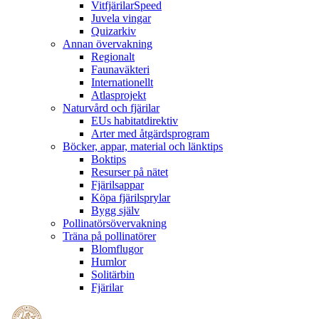
VitfjärilarSpeed
Juvela vingar
Quizarkiv
Annan övervakning
Regionalt
Faunaväkteri
Internationellt
Atlasprojekt
Naturvård och fjärilar
EUs habitatdirektiv
Arter med åtgärdsprogram
Böcker, appar, material och länktips
Boktips
Resurser på nätet
Fjärilsappar
Köpa fjärilsprylar
Bygg själv
Pollinatörsövervakning
Träna på pollinatörer
Blomflugor
Humlor
Solitärbin
Fjärilar