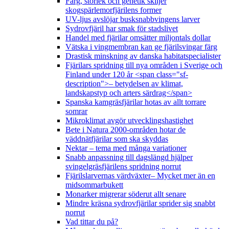
Färg, storlek och genetik skiljer
skogspärlemorfjärilens former
UV-ljus avslöjar busksnabbvingens larver
Sydrovfjäril har smak för stadslivet
Handel med fjärilar omsätter miljontals dollar
Vätska i vingmembran kan ge fjärilsvingar färg
Drastisk minskning av danska habitatspecialister
Fjärilars spridning till nya områden i Sverige och
Finland under 120 år <span class="sf-
description">– betydelsen av klimat,
landskapstyp och arters särdrag</span>
Spanska kamgräsfjärilar hotas av allt torrare
somrar
Mikroklimat avgör utvecklingshastighet
Bete i Natura 2000-områden hotar de
väddnätfjärilar som ska skyddas
Nektar – tema med många variationer
Snabb anpassning till dagslängd hjälper
svingelgräsfjärilens spridning norrut
Fjärilslarvernas värdväxter– Mycket mer än en
midsommarbukett
Monarker migrerar söderut allt senare
Mindre kräsna sydrovfjärilar sprider sig snabbt
norrut
Vad tittar du på?