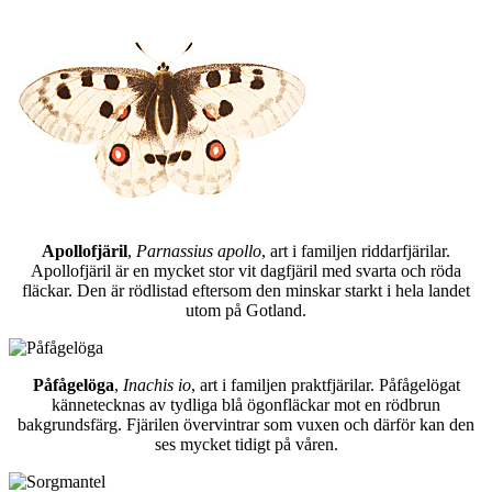
Apollofjäril
,
Parnassius apollo
, art i familjen riddarfjärilar.
Apollofjäril är en mycket stor vit dagfjäril med svarta och röda
fläckar. Den är rödlistad eftersom den minskar starkt i hela landet
utom på Gotland.
Påfågelöga
,
Inachis io
, art i familjen praktfjärilar. Påfågelögat
kännetecknas av tydliga blå ögonfläckar mot en rödbrun
bakgrundsfärg. Fjärilen övervintrar som vuxen och därför kan den
ses mycket tidigt på våren.