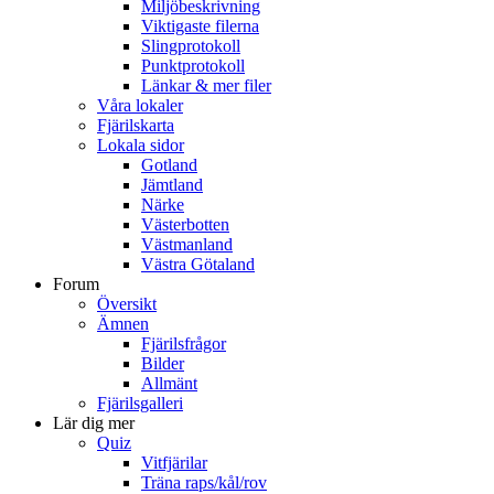
Miljöbeskrivning
Viktigaste filerna
Slingprotokoll
Punktprotokoll
Länkar & mer filer
Våra lokaler
Fjärilskarta
Lokala sidor
Gotland
Jämtland
Närke
Västerbotten
Västmanland
Västra Götaland
Forum
Översikt
Ämnen
Fjärilsfrågor
Bilder
Allmänt
Fjärilsgalleri
Lär dig mer
Quiz
Vitfjärilar
Träna raps/kål/rov