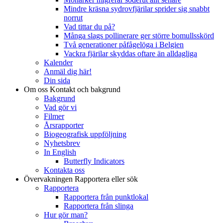
Mindre kräsna sydrovfjärilar sprider sig snabbt
norrut
Vad tittar du på?
Många slags pollinerare ger större bomullsskörd
Två generationer påfågelöga i Belgien
Vackra fjärilar skyddas oftare än alldagliga
Kalender
Anmäl dig här!
Din sida
Om oss
Kontakt och bakgrund
Bakgrund
Vad gör vi
Filmer
Årsrapporter
Biogeografisk uppföljning
Nyhetsbrev
In English
Butterfly Indicators
Kontakta oss
Övervakningen
Rapportera eller sök
Rapportera
Rapportera från punktlokal
Rapportera från slinga
Hur gör man?