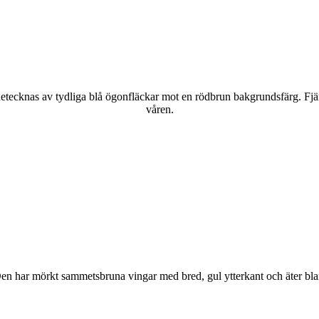
kännetecknas av tydliga blå ögonfläckar mot en rödbrun bakgrundsfärg. Fj
våren.
r. Den har mörkt sammetsbruna vingar med bred, gul ytterkant och äter bla