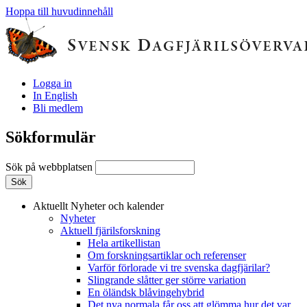
Hoppa till huvudinnehåll
Logga in
In English
Bli medlem
Sökformulär
Sök på webbplatsen
Aktuellt
Nyheter och kalender
Nyheter
Aktuell fjärilsforskning
Hela artikellistan
Om forskningsartiklar och referenser
Varför förlorade vi tre svenska dagfjärilar?
Slingrande slåtter ger större variation
En öländsk blåvingehybrid
Det nya normala får oss att glömma hur det var