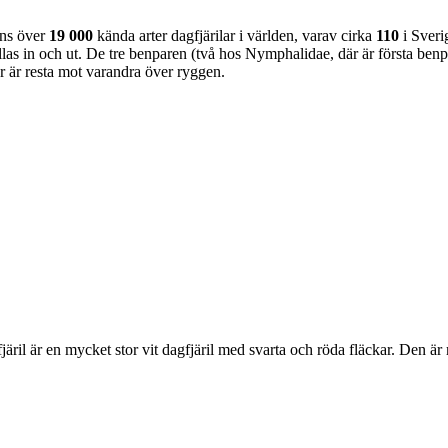
nns över
19 000
kända arter dagfjärilar i världen, varav cirka
110
i Sveri
as in och ut. De tre benparen (två hos Nymphalidae, där är första benpa
ar är resta mot varandra över ryggen.
lofjäril är en mycket stor vit dagfjäril med svarta och röda fläckar. Den 