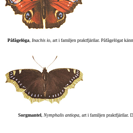
Påfågelöga
,
Inachis io
, art i familjen praktfjärilar. Påfågelögat 
Sorgmantel
,
Nymphalis antiopa
, art i familjen praktfjärila