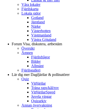
Länkar & mer filer
Våra lokaler
Fjärilskarta
Lokala sidor
Gotland
Jämtland
Närke
Västerbotten
Västmanland
Västra Götaland
Forum
Visa, diskutera, artbestäm
Översikt
Ämnen
Fjärilsfrågor
Bilder
Allmänt
Fjärilsgalleri
Lär dig mer
Dagfjärilar & pollinatörer
Quiz
Vitfjärilar
Träna raps/kål/rov
VitfjärilarSpeed
Juvela vingar
Quizarkiv
Annan övervakning