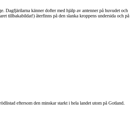
ge. Dagfjärilarna känner dofter med hjälp av antenner på huvudet och
ret tillbakabildat!) återfinns på den slanka kroppens undersida och på
är rödlistad eftersom den minskar starkt i hela landet utom på Gotland.