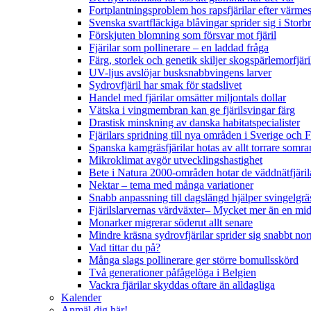
Fortplantningsproblem hos rapsfjärilar efter värmes
Svenska svartfläckiga blåvingar sprider sig i Storb
Förskjuten blomning som försvar mot fjäril
Fjärilar som pollinerare – en laddad fråga
Färg, storlek och genetik skiljer skogspärlemorfjär
UV-ljus avslöjar busksnabbvingens larver
Sydrovfjäril har smak för stadslivet
Handel med fjärilar omsätter miljontals dollar
Vätska i vingmembran kan ge fjärilsvingar färg
Drastisk minskning av danska habitatspecialister
Fjärilars spridning till nya områden i Sverige och
Spanska kamgräsfjärilar hotas av allt torrare somra
Mikroklimat avgör utvecklingshastighet
Bete i Natura 2000-områden hotar de väddnätfjäri
Nektar – tema med många variationer
Snabb anpassning till dagslängd hjälper svingelgräs
Fjärilslarvernas värdväxter– Mycket mer än en m
Monarker migrerar söderut allt senare
Mindre kräsna sydrovfjärilar sprider sig snabbt nor
Vad tittar du på?
Många slags pollinerare ger större bomullsskörd
Två generationer påfågelöga i Belgien
Vackra fjärilar skyddas oftare än alldagliga
Kalender
Anmäl dig här!