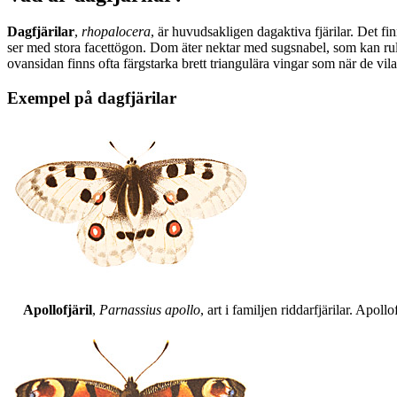
Dagfjärilar
,
rhopalocera
, är huvudsakligen dagaktiva fjärilar. Det fi
ser med stora facettögon. Dom äter nektar med sugsnabel, som kan rull
ovansidan finns ofta färgstarka brett triangulära vingar som när de vil
Exempel på dagfjärilar
Apollofjäril
,
Parnassius apollo
, art i familjen riddarfjärilar. Apol