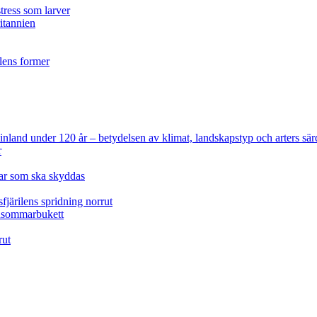
tress som larver
ritannien
ilens former
 Finland under 120 år
– betydelsen av klimat, landskapstyp och arters sär
r
lar som ska skyddas
fjärilens spridning norrut
idsommarbukett
rut