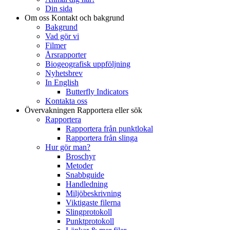
Din sida
Om oss
Kontakt och bakgrund
Bakgrund
Vad gör vi
Filmer
Årsrapporter
Biogeografisk uppföljning
Nyhetsbrev
In English
Butterfly Indicators
Kontakta oss
Övervakningen
Rapportera eller sök
Rapportera
Rapportera från punktlokal
Rapportera från slinga
Hur gör man?
Broschyr
Metoder
Snabbguide
Handledning
Miljöbeskrivning
Viktigaste filerna
Slingprotokoll
Punktprotokoll