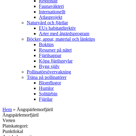
Regionalt
Faunaväkteri
Internationellt
Atlasprojekt
Naturvård och fjärilar
EUs habitatdirektiv
Arter med åtgärdsprogram
Böcker, appar, material och länktips
Boktips
Resurser på nätet
Fjärilsappar
Köpa fjärilsprylar
Bygg själv
Pollinatörsövervakning
Träna på pollinatörer
Blomflugor
Humlor
Solitärbin
Fjärilar
Hem
» Ängspärlemorfjäril
Ängspärlemorfjäril
Vreten
Platskategori:
Punktlokal