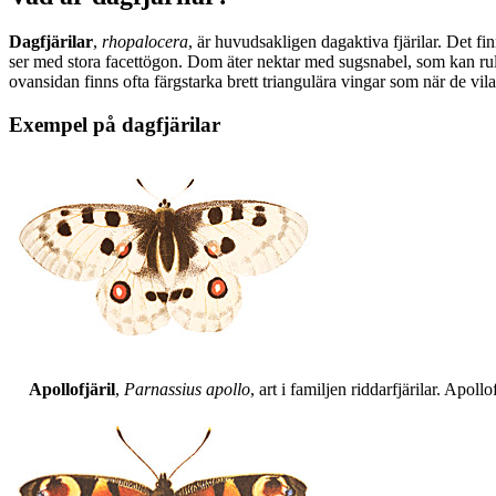
Dagfjärilar
,
rhopalocera
, är huvudsakligen dagaktiva fjärilar. Det fi
ser med stora facettögon. Dom äter nektar med sugsnabel, som kan rull
ovansidan finns ofta färgstarka brett triangulära vingar som när de vil
Exempel på dagfjärilar
Apollofjäril
,
Parnassius apollo
, art i familjen riddarfjärilar. Apol