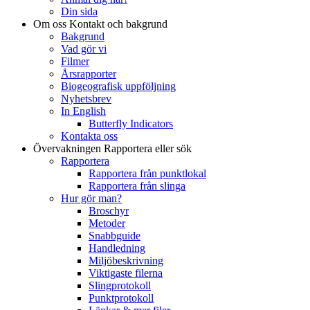
Din sida
Om oss
Kontakt och bakgrund
Bakgrund
Vad gör vi
Filmer
Årsrapporter
Biogeografisk uppföljning
Nyhetsbrev
In English
Butterfly Indicators
Kontakta oss
Övervakningen
Rapportera eller sök
Rapportera
Rapportera från punktlokal
Rapportera från slinga
Hur gör man?
Broschyr
Metoder
Snabbguide
Handledning
Miljöbeskrivning
Viktigaste filerna
Slingprotokoll
Punktprotokoll