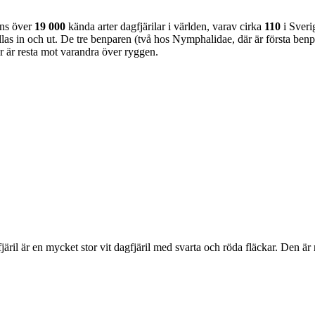
nns över
19 000
kända arter dagfjärilar i världen, varav cirka
110
i Sveri
as in och ut. De tre benparen (två hos Nymphalidae, där är första benpa
ar är resta mot varandra över ryggen.
lofjäril är en mycket stor vit dagfjäril med svarta och röda fläckar. Den 