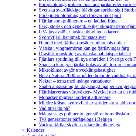
Fortplantningsproblem hos rapsfjärilar efter värmes
Svenska svartfläckiga blåvingar sprider sig i Storb
Förskjuten blomning som försvar mot fjäril
Fjärilar som pollinerare – en laddad fråga
Färg, storlek och genetik skiljer skogspärlemorfjär
UV-ljus avslöjar busksnabbvingens larver
Sydrovfjäril har smak för stadslivet
Handel med fjärilar omsätter miljontals dollar
Vätska i vingmembran kan ge fjärilsvingar färg
Drastisk minskning av danska habitatspecialister
Fjärilars spridning till nya områden i Sverige och
Spanska kamgräsfjärilar hotas av allt torrare somra
Mikroklimat avgör utvecklingshastighet
Bete i Natura 2000-områden hotar de väddnätfjäri
Nektar – tema med många variationer
Snabb anpassning till dagslängd hjälper svingelgräs
Fjärilslarvernas värdväxter– Mycket mer än en m
Monarker migrerar söderut allt senare
Mindre kräsna sydrovfjärilar sprider sig snabbt nor
Vad tittar du på?
Många slags pollinerare ger större bomullsskörd
Två generationer påfågelöga i Belgien
Vackra fjärilar skyddas oftare än alldagliga
Kalender
Anmäl dig här!