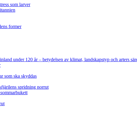
tress som larver
ritannien
ilens former
 Finland under 120 år
– betydelsen av klimat, landskapstyp och arters sär
r
lar som ska skyddas
fjärilens spridning norrut
idsommarbukett
rut