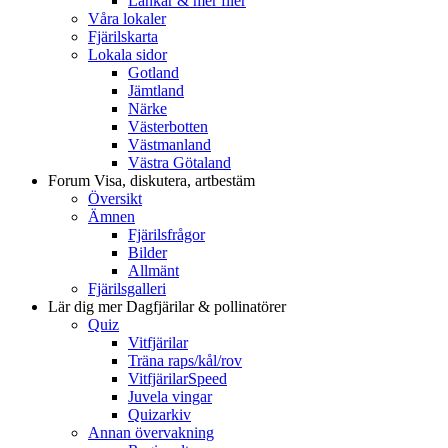
Länkar & mer filer
Våra lokaler
Fjärilskarta
Lokala sidor
Gotland
Jämtland
Närke
Västerbotten
Västmanland
Västra Götaland
Forum
Visa, diskutera, artbestäm
Översikt
Ämnen
Fjärilsfrågor
Bilder
Allmänt
Fjärilsgalleri
Lär dig mer
Dagfjärilar & pollinatörer
Quiz
Vitfjärilar
Träna raps/kål/rov
VitfjärilarSpeed
Juvela vingar
Quizarkiv
Annan övervakning