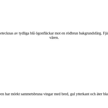
kännetecknas av tydliga blå ögonfläckar mot en rödbrun bakgrundsfärg. Fj
våren.
r. Den har mörkt sammetsbruna vingar med bred, gul ytterkant och äter bla