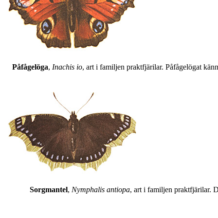
Påfågelöga
,
Inachis io
, art i familjen praktfjärilar. Påfågelögat 
Sorgmantel
,
Nymphalis antiopa
, art i familjen praktfjärila