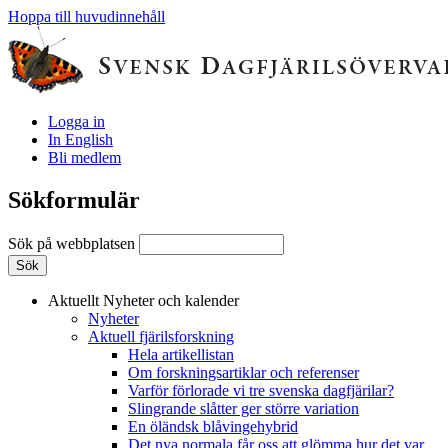
Hoppa till huvudinnehåll
Logga in
In English
Bli medlem
Sökformulär
Sök på webbplatsen
Aktuellt
Nyheter och kalender
Nyheter
Aktuell fjärilsforskning
Hela artikellistan
Om forskningsartiklar och referenser
Varför förlorade vi tre svenska dagfjärilar?
Slingrande slåtter ger större variation
En öländsk blåvingehybrid
Det nya normala får oss att glömma hur det var