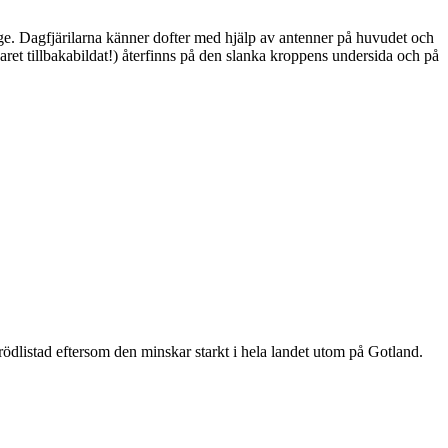
ge. Dagfjärilarna känner dofter med hjälp av antenner på huvudet och
ret tillbakabildat!) återfinns på den slanka kroppens undersida och på
är rödlistad eftersom den minskar starkt i hela landet utom på Gotland.