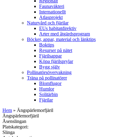
Regionalt
Faunaväkteri
Internationellt
Atlasprojekt
Naturvård och fjärilar
EUs habitatdirektiv
Arter med åtgärdsprogram
Böcker, appar, material och länktips
Boktips
Resurser på nätet
Fjärilsappar
Köpa fjärilsprylar
Bygg själv
Pollinatörsövervakning
Träna på pollinatörer
Blomflugor
Humlor
Solitärbin
Fjärilar
Hem
» Ängspärlemorfjäril
Ängspärlemorfjäril
Åsenslingan
Platskategori:
Slinga