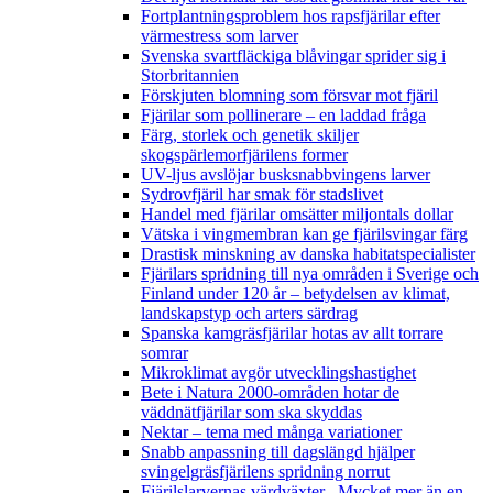
Fortplantningsproblem hos rapsfjärilar efter
värmestress som larver
Svenska svartfläckiga blåvingar sprider sig i
Storbritannien
Förskjuten blomning som försvar mot fjäril
Fjärilar som pollinerare – en laddad fråga
Färg, storlek och genetik skiljer
skogspärlemorfjärilens former
UV-ljus avslöjar busksnabbvingens larver
Sydrovfjäril har smak för stadslivet
Handel med fjärilar omsätter miljontals dollar
Vätska i vingmembran kan ge fjärilsvingar färg
Drastisk minskning av danska habitatspecialister
Fjärilars spridning till nya områden i Sverige och
Finland under 120 år
– betydelsen av klimat,
landskapstyp och arters särdrag
Spanska kamgräsfjärilar hotas av allt torrare
somrar
Mikroklimat avgör utvecklingshastighet
Bete i Natura 2000-områden hotar de
väddnätfjärilar som ska skyddas
Nektar – tema med många variationer
Snabb anpassning till dagslängd hjälper
svingelgräsfjärilens spridning norrut
Fjärilslarvernas värdväxter– Mycket mer än en