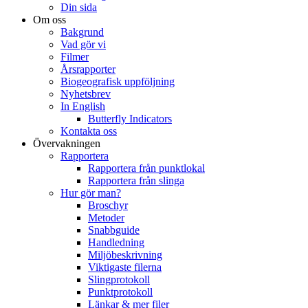
Din sida
Om oss
Bakgrund
Vad gör vi
Filmer
Årsrapporter
Biogeografisk uppföljning
Nyhetsbrev
In English
Butterfly Indicators
Kontakta oss
Övervakningen
Rapportera
Rapportera från punktlokal
Rapportera från slinga
Hur gör man?
Broschyr
Metoder
Snabbguide
Handledning
Miljöbeskrivning
Viktigaste filerna
Slingprotokoll
Punktprotokoll
Länkar & mer filer