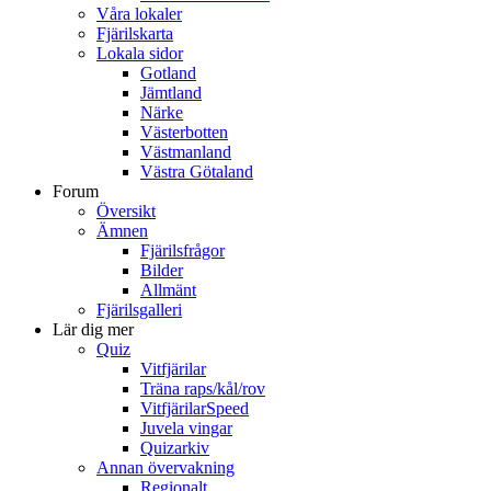
Våra lokaler
Fjärilskarta
Lokala sidor
Gotland
Jämtland
Närke
Västerbotten
Västmanland
Västra Götaland
Forum
Översikt
Ämnen
Fjärilsfrågor
Bilder
Allmänt
Fjärilsgalleri
Lär dig mer
Quiz
Vitfjärilar
Träna raps/kål/rov
VitfjärilarSpeed
Juvela vingar
Quizarkiv
Annan övervakning
Regionalt