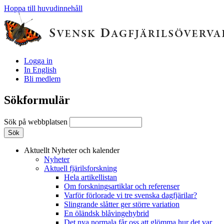
Hoppa till huvudinnehåll
Logga in
In English
Bli medlem
Sökformulär
Sök på webbplatsen
Aktuellt
Nyheter och kalender
Nyheter
Aktuell fjärilsforskning
Hela artikellistan
Om forskningsartiklar och referenser
Varför förlorade vi tre svenska dagfjärilar?
Slingrande slåtter ger större variation
En öländsk blåvingehybrid
Det nya normala får oss att glömma hur det var