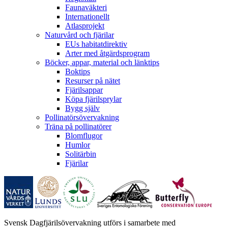
Faunaväkteri
Internationellt
Atlasprojekt
Naturvård och fjärilar
EUs habitatdirektiv
Arter med åtgärdsprogram
Böcker, appar, material och länktips
Boktips
Resurser på nätet
Fjärilsappar
Köpa fjärilsprylar
Bygg själv
Pollinatörsövervakning
Träna på pollinatörer
Blomflugor
Humlor
Solitärbin
Fjärilar
Svensk Dagfjärilsövervakning utförs i samarbete med