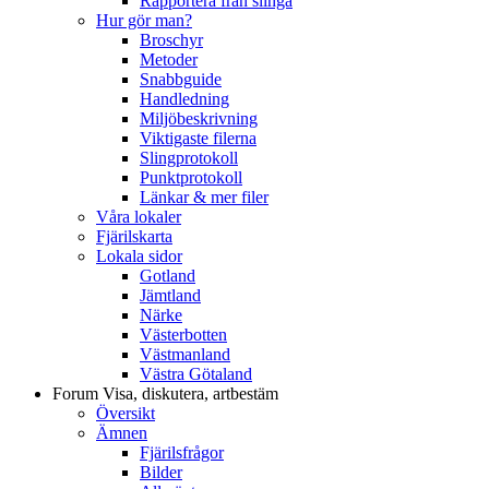
Rapportera från slinga
Hur gör man?
Broschyr
Metoder
Snabbguide
Handledning
Miljöbeskrivning
Viktigaste filerna
Slingprotokoll
Punktprotokoll
Länkar & mer filer
Våra lokaler
Fjärilskarta
Lokala sidor
Gotland
Jämtland
Närke
Västerbotten
Västmanland
Västra Götaland
Forum
Visa, diskutera, artbestäm
Översikt
Ämnen
Fjärilsfrågor
Bilder