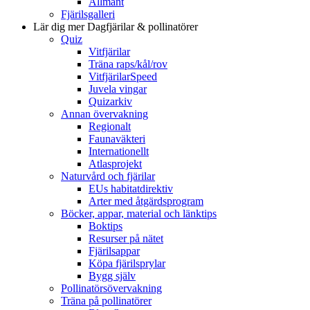
Allmänt
Fjärilsgalleri
Lär dig mer
Dagfjärilar & pollinatörer
Quiz
Vitfjärilar
Träna raps/kål/rov
VitfjärilarSpeed
Juvela vingar
Quizarkiv
Annan övervakning
Regionalt
Faunaväkteri
Internationellt
Atlasprojekt
Naturvård och fjärilar
EUs habitatdirektiv
Arter med åtgärdsprogram
Böcker, appar, material och länktips
Boktips
Resurser på nätet
Fjärilsappar
Köpa fjärilsprylar
Bygg själv
Pollinatörsövervakning
Träna på pollinatörer