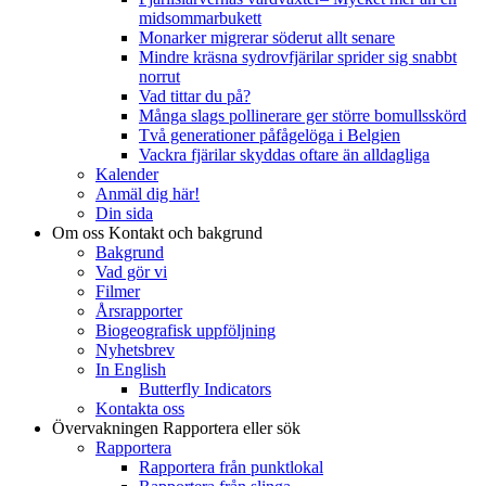
midsommarbukett
Monarker migrerar söderut allt senare
Mindre kräsna sydrovfjärilar sprider sig snabbt
norrut
Vad tittar du på?
Många slags pollinerare ger större bomullsskörd
Två generationer påfågelöga i Belgien
Vackra fjärilar skyddas oftare än alldagliga
Kalender
Anmäl dig här!
Din sida
Om oss
Kontakt och bakgrund
Bakgrund
Vad gör vi
Filmer
Årsrapporter
Biogeografisk uppföljning
Nyhetsbrev
In English
Butterfly Indicators
Kontakta oss
Övervakningen
Rapportera eller sök
Rapportera
Rapportera från punktlokal