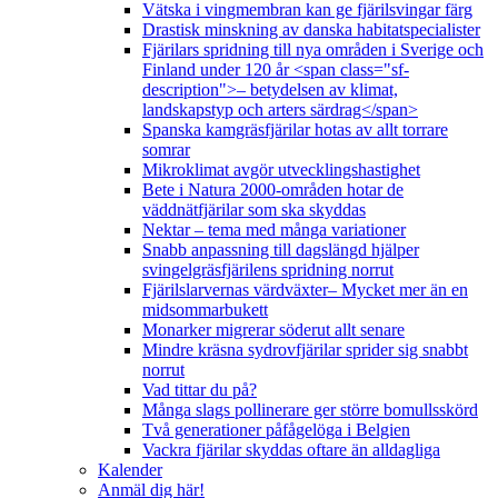
Vätska i vingmembran kan ge fjärilsvingar färg
Drastisk minskning av danska habitatspecialister
Fjärilars spridning till nya områden i Sverige och
Finland under 120 år <span class="sf-
description">– betydelsen av klimat,
landskapstyp och arters särdrag</span>
Spanska kamgräsfjärilar hotas av allt torrare
somrar
Mikroklimat avgör utvecklingshastighet
Bete i Natura 2000-områden hotar de
väddnätfjärilar som ska skyddas
Nektar – tema med många variationer
Snabb anpassning till dagslängd hjälper
svingelgräsfjärilens spridning norrut
Fjärilslarvernas värdväxter– Mycket mer än en
midsommarbukett
Monarker migrerar söderut allt senare
Mindre kräsna sydrovfjärilar sprider sig snabbt
norrut
Vad tittar du på?
Många slags pollinerare ger större bomullsskörd
Två generationer påfågelöga i Belgien
Vackra fjärilar skyddas oftare än alldagliga
Kalender
Anmäl dig här!