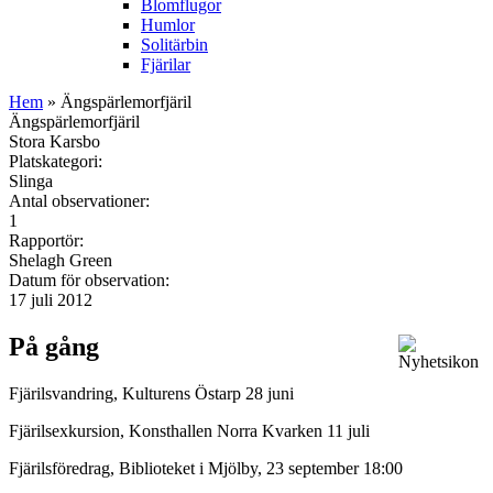
Blomflugor
Humlor
Solitärbin
Fjärilar
Hem
» Ängspärlemorfjäril
Ängspärlemorfjäril
Stora Karsbo
Platskategori:
Slinga
Antal observationer:
1
Rapportör:
Shelagh Green
Datum för observation:
17 juli 2012
På gång
Fjärilsvandring, Kulturens Östarp 28 juni
Fjärilsexkursion, Konsthallen Norra Kvarken 11 juli
Fjärilsföredrag, Biblioteket i Mjölby, 23 september 18:00