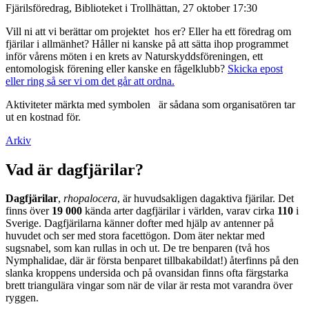
Fjärilsföredrag, Biblioteket i Trollhättan, 27 oktober 17:30
Vill ni att vi berättar om projektet hos er? Eller ha ett föredrag om
fjärilar i allmänhet? Håller ni kanske på att sätta ihop programmet
inför vårens möten i en krets av Naturskyddsföreningen, ett
entomologisk förening eller kanske en fågelklubb?
Skicka epost
eller ring så ser vi om det går att ordna.
Aktiviteter märkta med symbolen
är sådana som organisatören tar
ut en kostnad för.
Arkiv
Vad är dagfjärilar?
Dagfjärilar
,
rhopalocera
, är huvudsakligen dagaktiva fjärilar. Det
finns över
19 000
kända arter dagfjärilar i världen, varav cirka
110
i
Sverige. Dagfjärilarna känner dofter med hjälp av antenner på
huvudet och ser med stora facettögon. Dom äter nektar med
sugsnabel, som kan rullas in och ut. De tre benparen (två hos
Nymphalidae, där är första benparet tillbakabildat!) återfinns på den
slanka kroppens undersida och på ovansidan finns ofta färgstarka
brett triangulära vingar som när de vilar är resta mot varandra över
ryggen.