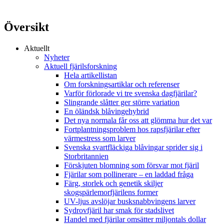
Översikt
Aktuellt
Nyheter
Aktuell fjärilsforskning
Hela artikellistan
Om forskningsartiklar och referenser
Varför förlorade vi tre svenska dagfjärilar?
Slingrande slåtter ger större variation
En öländsk blåvingehybrid
Det nya normala får oss att glömma hur det var
Fortplantningsproblem hos rapsfjärilar efter
värmestress som larver
Svenska svartfläckiga blåvingar sprider sig i
Storbritannien
Förskjuten blomning som försvar mot fjäril
Fjärilar som pollinerare – en laddad fråga
Färg, storlek och genetik skiljer
skogspärlemorfjärilens former
UV-ljus avslöjar busksnabbvingens larver
Sydrovfjäril har smak för stadslivet
Handel med fjärilar omsätter miljontals dollar