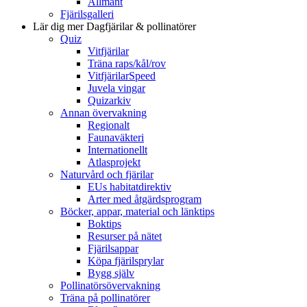
Allmänt
Fjärilsgalleri
Lär dig mer
Dagfjärilar & pollinatörer
Quiz
Vitfjärilar
Träna raps/kål/rov
VitfjärilarSpeed
Juvela vingar
Quizarkiv
Annan övervakning
Regionalt
Faunaväkteri
Internationellt
Atlasprojekt
Naturvård och fjärilar
EUs habitatdirektiv
Arter med åtgärdsprogram
Böcker, appar, material och länktips
Boktips
Resurser på nätet
Fjärilsappar
Köpa fjärilsprylar
Bygg själv
Pollinatörsövervakning
Träna på pollinatörer