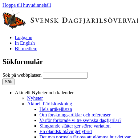
Hoppa till huvudinnehåll
Logga in
In English
Bli medlem
Sökformulär
Sök på webbplatsen
Aktuellt
Nyheter och kalender
Nyheter
Aktuell fjärilsforskning
Hela artikellistan
Om forskningsartiklar och referenser
Varför förlorade vi tre svenska dagfjärilar?
Slingrande slåtter ger större variation
En öländsk blåvingehybrid
Det nya normala får oss att glömma hur det var