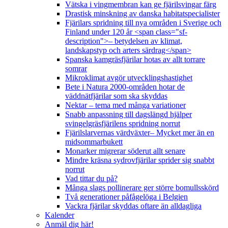
Vätska i vingmembran kan ge fjärilsvingar färg
Drastisk minskning av danska habitatspecialister
Fjärilars spridning till nya områden i Sverige och
Finland under 120 år <span class="sf-
description">– betydelsen av klimat,
landskapstyp och arters särdrag</span>
Spanska kamgräsfjärilar hotas av allt torrare
somrar
Mikroklimat avgör utvecklingshastighet
Bete i Natura 2000-områden hotar de
väddnätfjärilar som ska skyddas
Nektar – tema med många variationer
Snabb anpassning till dagslängd hjälper
svingelgräsfjärilens spridning norrut
Fjärilslarvernas värdväxter– Mycket mer än en
midsommarbukett
Monarker migrerar söderut allt senare
Mindre kräsna sydrovfjärilar sprider sig snabbt
norrut
Vad tittar du på?
Många slags pollinerare ger större bomullsskörd
Två generationer påfågelöga i Belgien
Vackra fjärilar skyddas oftare än alldagliga
Kalender
Anmäl dig här!