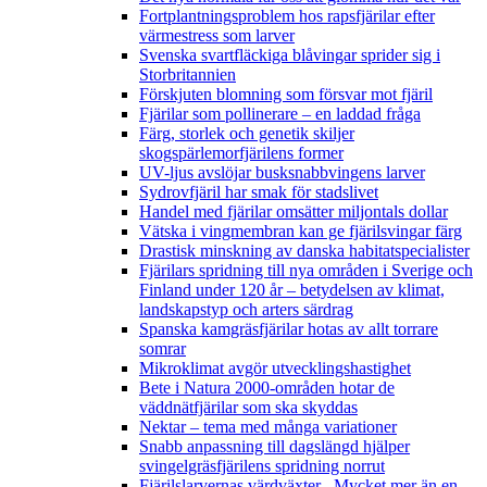
Fortplantningsproblem hos rapsfjärilar efter
värmestress som larver
Svenska svartfläckiga blåvingar sprider sig i
Storbritannien
Förskjuten blomning som försvar mot fjäril
Fjärilar som pollinerare – en laddad fråga
Färg, storlek och genetik skiljer
skogspärlemorfjärilens former
UV-ljus avslöjar busksnabbvingens larver
Sydrovfjäril har smak för stadslivet
Handel med fjärilar omsätter miljontals dollar
Vätska i vingmembran kan ge fjärilsvingar färg
Drastisk minskning av danska habitatspecialister
Fjärilars spridning till nya områden i Sverige och
Finland under 120 år
– betydelsen av klimat,
landskapstyp och arters särdrag
Spanska kamgräsfjärilar hotas av allt torrare
somrar
Mikroklimat avgör utvecklingshastighet
Bete i Natura 2000-områden hotar de
väddnätfjärilar som ska skyddas
Nektar – tema med många variationer
Snabb anpassning till dagslängd hjälper
svingelgräsfjärilens spridning norrut
Fjärilslarvernas värdväxter– Mycket mer än en