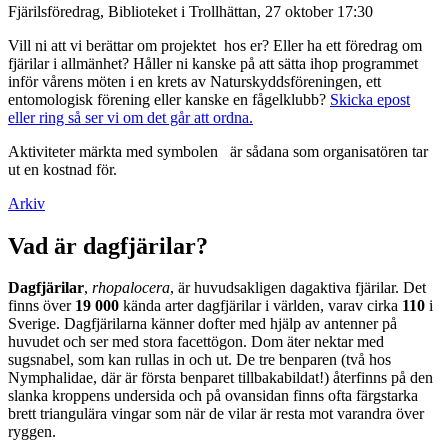
Fjärilsföredrag, Biblioteket i Trollhättan, 27 oktober 17:30
Vill ni att vi berättar om projektet hos er? Eller ha ett föredrag om
fjärilar i allmänhet? Håller ni kanske på att sätta ihop programmet
inför vårens möten i en krets av Naturskyddsföreningen, ett
entomologisk förening eller kanske en fågelklubb?
Skicka epost
eller ring så ser vi om det går att ordna.
Aktiviteter märkta med symbolen
är sådana som organisatören tar
ut en kostnad för.
Arkiv
Vad är dagfjärilar?
Dagfjärilar
,
rhopalocera
, är huvudsakligen dagaktiva fjärilar. Det
finns över
19 000
kända arter dagfjärilar i världen, varav cirka
110
i
Sverige. Dagfjärilarna känner dofter med hjälp av antenner på
huvudet och ser med stora facettögon. Dom äter nektar med
sugsnabel, som kan rullas in och ut. De tre benparen (två hos
Nymphalidae, där är första benparet tillbakabildat!) återfinns på den
slanka kroppens undersida och på ovansidan finns ofta färgstarka
brett triangulära vingar som när de vilar är resta mot varandra över
ryggen.