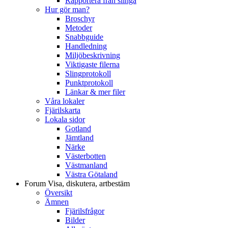
Rapportera från slinga
Hur gör man?
Broschyr
Metoder
Snabbguide
Handledning
Miljöbeskrivning
Viktigaste filerna
Slingprotokoll
Punktprotokoll
Länkar & mer filer
Våra lokaler
Fjärilskarta
Lokala sidor
Gotland
Jämtland
Närke
Västerbotten
Västmanland
Västra Götaland
Forum
Visa, diskutera, artbestäm
Översikt
Ämnen
Fjärilsfrågor
Bilder