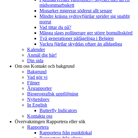
midsommarbukett
Monarker migrerar söderut allt senare
Mindre kräsna sydrovfjärilar sprider sig snabbt
norrut
Vad tittar du på?
Många slags pollinerare ger större bomullsskörd
Två generationer påfågelöga i Belgien
Vackra fjärilar skyddas oftare än alldagliga
Kalender
Anmäl dig här!
Din sida
Om oss
Kontakt och bakgrund
Bakgrund
Vad gör vi
Filmer
Årsrapporter
Biogeografisk uppföljning
Nyhetsbrev
In English
Butterfly Indicators
Kontakta oss
Övervakningen
Rapportera eller sök
Rapportera
Rapportera från punktlokal