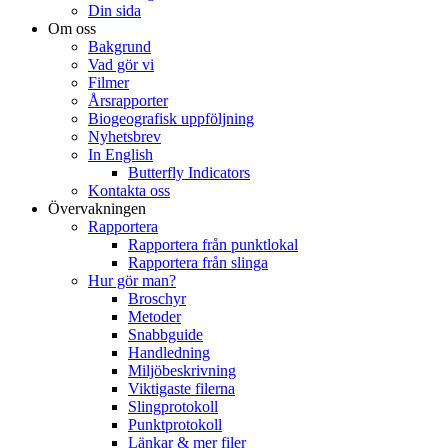
Din sida
Om oss
Bakgrund
Vad gör vi
Filmer
Årsrapporter
Biogeografisk uppföljning
Nyhetsbrev
In English
Butterfly Indicators
Kontakta oss
Övervakningen
Rapportera
Rapportera från punktlokal
Rapportera från slinga
Hur gör man?
Broschyr
Metoder
Snabbguide
Handledning
Miljöbeskrivning
Viktigaste filerna
Slingprotokoll
Punktprotokoll
Länkar & mer filer