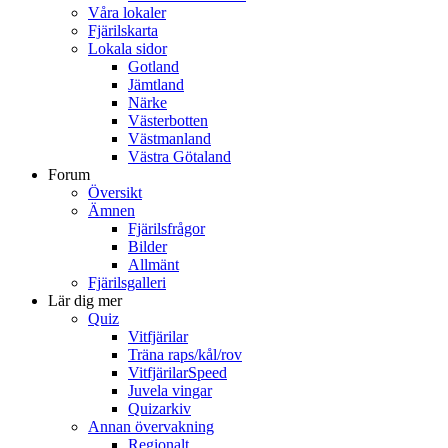
Våra lokaler
Fjärilskarta
Lokala sidor
Gotland
Jämtland
Närke
Västerbotten
Västmanland
Västra Götaland
Forum
Översikt
Ämnen
Fjärilsfrågor
Bilder
Allmänt
Fjärilsgalleri
Lär dig mer
Quiz
Vitfjärilar
Träna raps/kål/rov
VitfjärilarSpeed
Juvela vingar
Quizarkiv
Annan övervakning
Regionalt