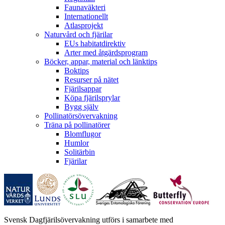
Faunaväkteri
Internationellt
Atlasprojekt
Naturvård och fjärilar
EUs habitatdirektiv
Arter med åtgärdsprogram
Böcker, appar, material och länktips
Boktips
Resurser på nätet
Fjärilsappar
Köpa fjärilsprylar
Bygg själv
Pollinatörsövervakning
Träna på pollinatörer
Blomflugor
Humlor
Solitärbin
Fjärilar
Svensk Dagfjärilsövervakning utförs i samarbete med