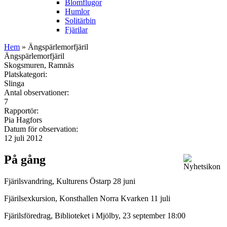
Blomflugor
Humlor
Solitärbin
Fjärilar
Hem
» Ängspärlemorfjäril
Ängspärlemorfjäril
Skogsmuren, Ramnäs
Platskategori:
Slinga
Antal observationer:
7
Rapportör:
Pia Hagfors
Datum för observation:
12 juli 2012
På gång
Fjärilsvandring, Kulturens Östarp 28 juni
Fjärilsexkursion, Konsthallen Norra Kvarken 11 juli
Fjärilsföredrag, Biblioteket i Mjölby, 23 september 18:00