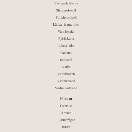
Viktigaste filerna
Slingprotokoll
Punktprotokoll
Länkar & mer filer
Våra lokaler
Fjärilskarta
Lokala sidor
Gotland
Jämtland
Närke
Västerbotten
Västmanland
Västra Götaland
Forum
Översikt
Ämnen
Fjärilsfrågor
Bilder