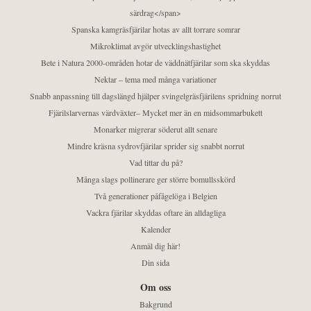
särdrag</span>
Spanska kamgräsfjärilar hotas av allt torrare somrar
Mikroklimat avgör utvecklingshastighet
Bete i Natura 2000-områden hotar de väddnätfjärilar som ska skyddas
Nektar – tema med många variationer
Snabb anpassning till dagslängd hjälper svingelgräsfjärilens spridning norrut
Fjärilslarvernas värdväxter– Mycket mer än en midsommarbukett
Monarker migrerar söderut allt senare
Mindre kräsna sydrovfjärilar sprider sig snabbt norrut
Vad tittar du på?
Många slags pollinerare ger större bomullsskörd
Två generationer påfågelöga i Belgien
Vackra fjärilar skyddas oftare än alldagliga
Kalender
Anmäl dig här!
Din sida
Om oss
Bakgrund