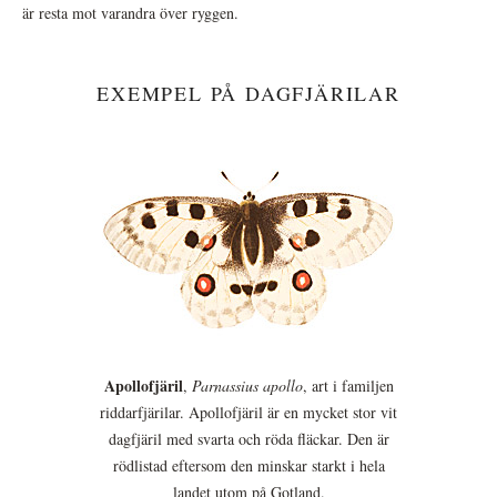
är resta mot varandra över ryggen.
EXEMPEL PÅ DAGFJÄRILAR
Apollofjäril
,
Parnassius apollo
, art i familjen
riddarfjärilar. Apollofjäril är en mycket stor vit
dagfjäril med svarta och röda fläckar. Den är
rödlistad eftersom den minskar starkt i hela
landet utom på Gotland.