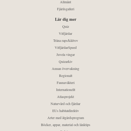
Allmänt
Fjärilsgalleri
Lär dig mer
Quiz
Vitfjärilar
Träna raps/kål/rov
VitfjärilarSpeed
Juvela vingar
Quizarkiv
Annan övervakning
Regionalt
Faunaväkteri
Internationellt
Atlasprojekt
Naturvård och fjärilar
EUs habitatdirektiv
Arter med åtgärdsprogram
Böcker, appar, material och länktips