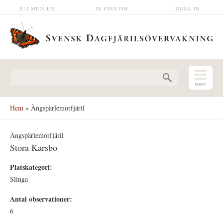
Hoppa till huvudinnehåll
BLI MEDLEM
IN ENGLISH
LOGGA IN
Sökformulär
Hem
» Ängspärlemorfjäril
Ängspärlemorfjäril
Stora Karsbo
Platskategori:
Slinga
Antal observationer:
6