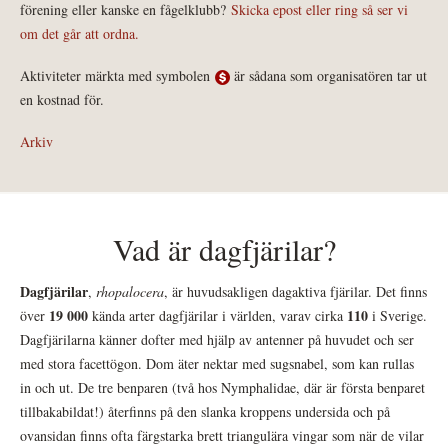
förening eller kanske en fågelklubb?
Skicka epost eller ring så ser vi
om det går att ordna.
Aktiviteter märkta med symbolen
är sådana som organisatören tar ut
en kostnad för.
Arkiv
Vad är dagfjärilar?
Dagfjärilar
,
rhopalocera
, är huvudsakligen dagaktiva fjärilar. Det finns
19 000
110
över
kända arter dagfjärilar i världen, varav cirka
i Sverige.
Dagfjärilarna känner dofter med hjälp av antenner på huvudet och ser
med stora facettögon. Dom äter nektar med sugsnabel, som kan rullas
in och ut. De tre benparen (två hos Nymphalidae, där är första benparet
tillbakabildat!) återfinns på den slanka kroppens undersida och på
ovansidan finns ofta färgstarka brett triangulära vingar som när de vilar