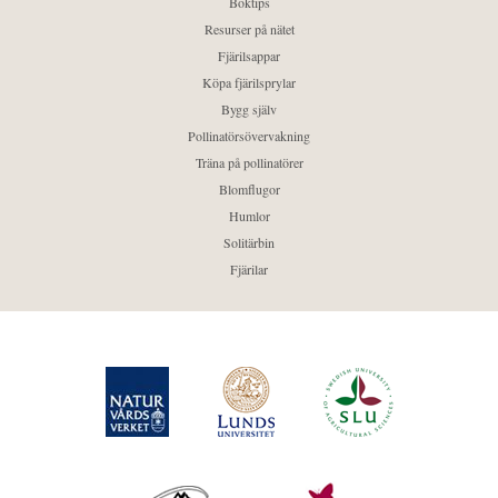
Boktips
Resurser på nätet
Fjärilsappar
Köpa fjärilsprylar
Bygg själv
Pollinatörsövervakning
Träna på pollinatörer
Blomflugor
Humlor
Solitärbin
Fjärilar