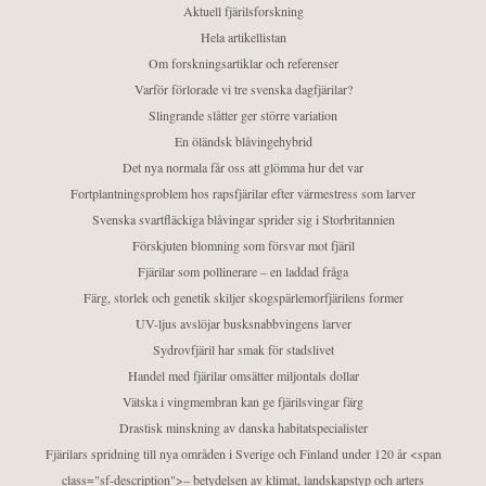
Aktuell fjärilsforskning
Hela artikellistan
Om forskningsartiklar och referenser
Varför förlorade vi tre svenska dagfjärilar?
Slingrande slåtter ger större variation
En öländsk blåvingehybrid
Det nya normala får oss att glömma hur det var
Fortplantningsproblem hos rapsfjärilar efter värmestress som larver
Svenska svartfläckiga blåvingar sprider sig i Storbritannien
Förskjuten blomning som försvar mot fjäril
Fjärilar som pollinerare – en laddad fråga
Färg, storlek och genetik skiljer skogspärlemorfjärilens former
UV-ljus avslöjar busksnabbvingens larver
Sydrovfjäril har smak för stadslivet
Handel med fjärilar omsätter miljontals dollar
Vätska i vingmembran kan ge fjärilsvingar färg
Drastisk minskning av danska habitatspecialister
Fjärilars spridning till nya områden i Sverige och Finland under 120 år <span
class="sf-description">– betydelsen av klimat, landskapstyp och arters